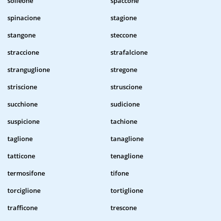
solleone
spaccone
spinacione
stagione
stangone
steccone
straccione
strafalcione
stranguglione
stregone
striscione
struscione
succhione
sudicione
suspicione
tachione
taglione
tanaglione
tatticone
tenaglione
termosifone
tifone
torciglione
tortiglione
trafficone
trescone