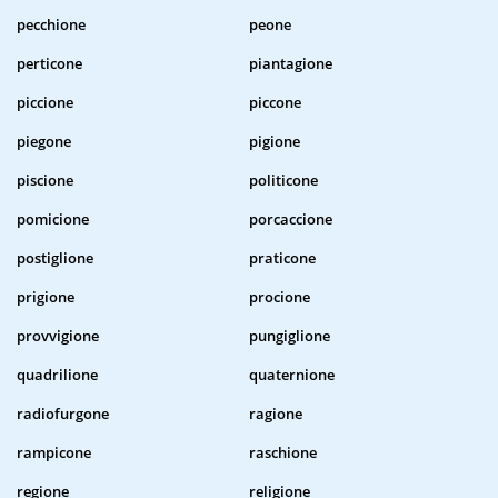
pecchione
peone
perticone
piantagione
piccione
piccone
piegone
pigione
piscione
politicone
pomicione
porcaccione
postiglione
praticone
prigione
procione
provvigione
pungiglione
quadrilione
quaternione
radiofurgone
ragione
rampicone
raschione
regione
religione