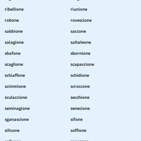
ribellione
riunione
robone
rovescione
sabbione
saccone
salagione
saltaleone
sbafone
sbornione
scaglione
scapaccione
schiaffone
schidione
scimmione
scroccone
sculaccione
secchione
seminagione
senecione
sganascione
sifone
silicone
soffione