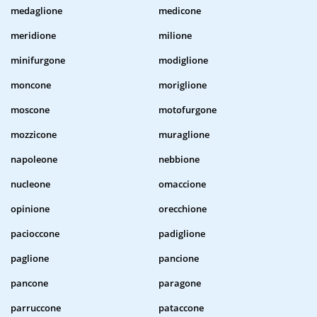
medaglione
medicone
meridione
milione
minifurgone
modiglione
moncone
moriglione
moscone
motofurgone
mozzicone
muraglione
napoleone
nebbione
nucleone
omaccione
opinione
orecchione
pacioccone
padiglione
paglione
pancione
pancone
paragone
parruccone
pataccone