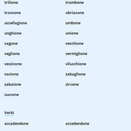
trilione
trombone
troncone
ubriacone
uccellagione
umbone
unghione
unione
vagone
vecchione
veglione
vermiglione
vescicone
vilucchione
vocione
zabaglione
zabaione
zircone
zuccone
Verbi
accadendone
accedendone