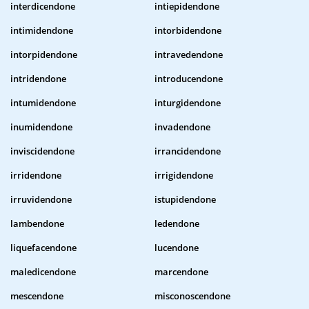
interdicendone
intiepidendone
intimidendone
intorbidendone
intorpidendone
intravedendone
intridendone
introducendone
intumidendone
inturgidendone
inumidendone
invadendone
inviscidendone
irrancidendone
irridendone
irrigidendone
irruvidendone
istupidendone
lambendone
ledendone
liquefacendone
lucendone
maledicendone
marcendone
mescendone
misconoscendone