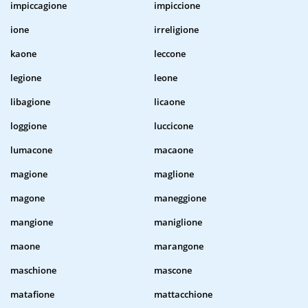
impiccagione
impiccione
ione
irreligione
kaone
leccone
legione
leone
libagione
licaone
loggione
luccicone
lumacone
macaone
magione
maglione
magone
maneggione
mangione
maniglione
maone
marangone
maschione
mascone
matafione
mattacchione