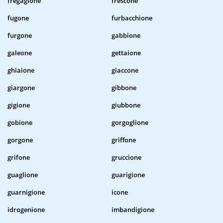
fregagione
frescone
fugone
furbacchione
furgone
gabbione
galeone
gettaione
ghiaione
giaccone
giargone
gibbone
gigione
giubbone
gobione
gorgoglione
gorgone
griffone
grifone
gruccione
guaglione
guarigione
guarnigione
icone
idrogenione
imbandigione