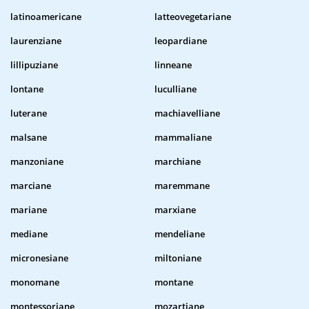
latinoamericane
latteovegetariane
laurenziane
leopardiane
lillipuziane
linneane
lontane
luculliane
luterane
machiavelliane
malsane
mammaliane
manzoniane
marchiane
marciane
maremmane
mariane
marxiane
mediane
mendeliane
micronesiane
miltoniane
monomane
montane
montessoriane
mozartiane