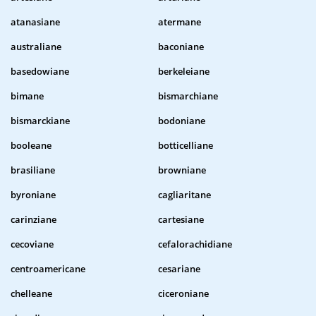
atanasiane
atermane
australiane
baconiane
basedowiane
berkeleiane
bimane
bismarchiane
bismarckiane
bodoniane
booleane
botticelliane
brasiliane
browniane
byroniane
cagliaritane
carinziane
cartesiane
cecoviane
cefalorachidiane
centroamericane
cesariane
chelleane
ciceroniane