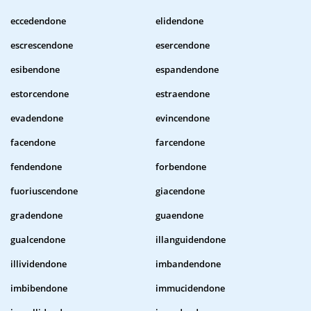
eccedendone
elidendone
escrescendone
esercendone
esibendone
espandendone
estorcendone
estraendone
evadendone
evincendone
facendone
farcendone
fendendone
forbendone
fuoriuscendone
giacendone
gradendone
guaendone
gualcendone
illanguidendone
illividendone
imbandendone
imbibendone
immucidendone