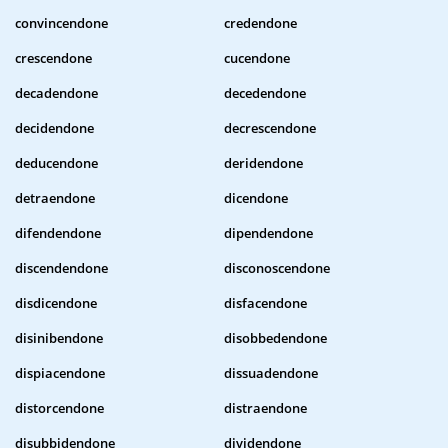
convincendone
credendone
crescendone
cucendone
decadendone
decedendone
decidendone
decrescendone
deducendone
deridendone
detraendone
dicendone
difendendone
dipendendone
discendendone
disconoscendone
disdicendone
disfacendone
disinibendone
disobbedendone
dispiacendone
dissuadendone
distorcendone
distraendone
disubbidendone
dividendone