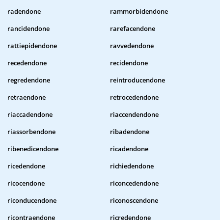
radendone
rammorbidendone
rancidendone
rarefacendone
rattiepidendone
ravvedendone
recedendone
recidendone
regredendone
reintroducendone
retraendone
retrocedendone
riaccadendone
riaccendendone
riassorbendone
ribadendone
ribenedicendone
ricadendone
ricedendone
richiedendone
ricocendone
riconcedendone
riconducendone
riconoscendone
ricontraendone
ricredendone