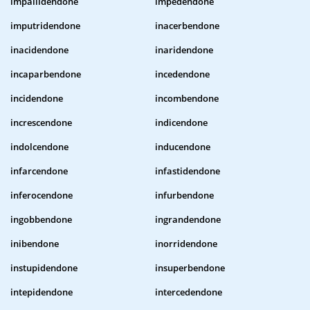
impallidendone
impedendone
imputridendone
inacerbendone
inacidendone
inaridendone
incaparbendone
incedendone
incidendone
incombendone
increscendone
indicendone
indolcendone
inducendone
infarcendone
infastidendone
inferocendone
infurbendone
ingobbendone
ingrandendone
inibendone
inorridendone
instupidendone
insuperbendone
intepidendone
intercedendone