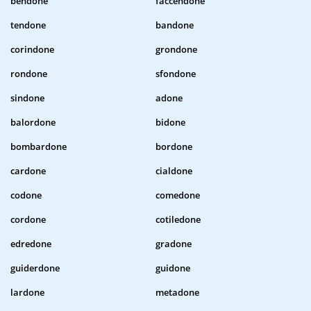
bendone
faccendone
tendone
bandone
corindone
grondone
rondone
sfondone
sindone
adone
balordone
bidone
bombardone
bordone
cardone
cialdone
codone
comedone
cordone
cotiledone
edredone
gradone
guiderdone
guidone
lardone
metadone