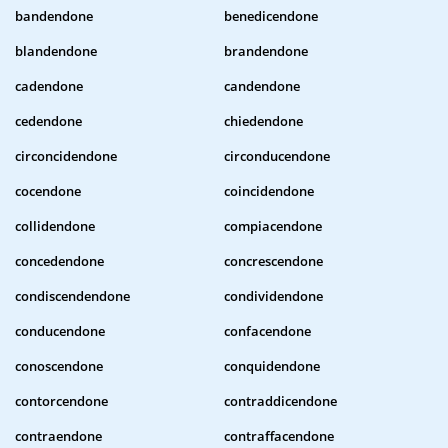
bandendone
benedicendone
blandendone
brandendone
cadendone
candendone
cedendone
chiedendone
circoncidendone
circonducendone
cocendone
coincidendone
collidendone
compiacendone
concedendone
concrescendone
condiscendendone
condividendone
conducendone
confacendone
conoscendone
conquidendone
contorcendone
contraddicendone
contraendone
contraffacendone