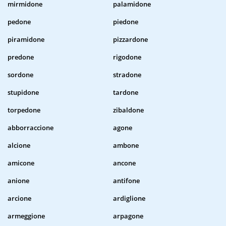
mirmidone
palamidone
pedone
piedone
piramidone
pizzardone
predone
rigodone
sordone
stradone
stupidone
tardone
torpedone
zibaldone
abborraccione
agone
alcione
ambone
amicone
ancone
anione
antifone
arcione
ardiglione
armeggione
arpagone