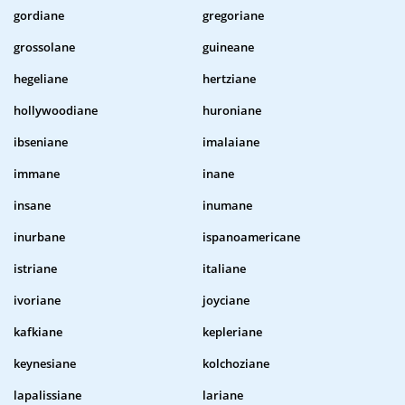
gordiane
gregoriane
grossolane
guineane
hegeliane
hertziane
hollywoodiane
huroniane
ibseniane
imalaiane
immane
inane
insane
inumane
inurbane
ispanoamericane
istriane
italiane
ivoriane
joyciane
kafkiane
kepleriane
keynesiane
kolchoziane
lapalissiane
lariane