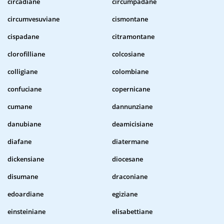
circadiane
circumpadane
circumvesuviane
cismontane
cispadane
citramontane
clorofilliane
colcosiane
colligiane
colombiane
confuciane
copernicane
cumane
dannunziane
danubiane
deamicisiane
diafane
diatermane
dickensiane
diocesane
disumane
draconiane
edoardiane
egiziane
einsteiniane
elisabettiane