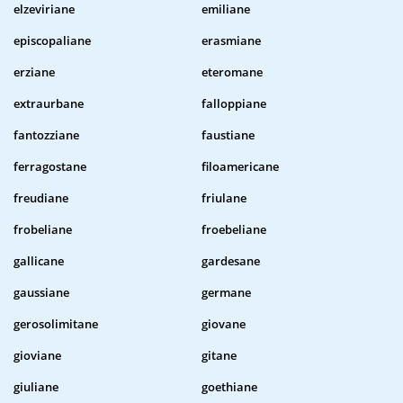
elzeviriane
emiliane
episcopaliane
erasmiane
erziane
eteromane
extraurbane
falloppiane
fantozziane
faustiane
ferragostane
filoamericane
freudiane
friulane
frobeliane
froebeliane
gallicane
gardesane
gaussiane
germane
gerosolimitane
giovane
gioviane
gitane
giuliane
goethiane