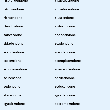
risplendendone
risuccedendone
ritorcendone
ritraducendone
ritraendone
riuscendone
rivedendone
rivincendone
sancendone
sbandendone
sbiadendone
scadendone
scandendone
scendendone
scocendone
scompiacendone
sconoscendone
scoscendendone
scucendone
sdrucendone
sedendone
seducendone
sfacendone
sgradendone
sgualcendone
soccombendone