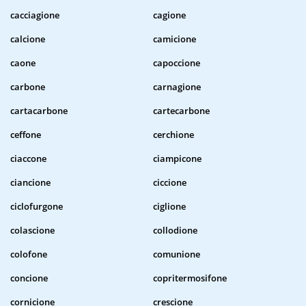
cacciagione
cagione
calcione
camicione
caone
capoccione
carbone
carnagione
cartacarbone
cartecarbone
ceffone
cerchione
ciaccone
ciampicone
ciancione
ciccione
ciclofurgone
ciglione
colascione
collodione
colofone
comunione
concione
copritermosifone
cornicione
crescione