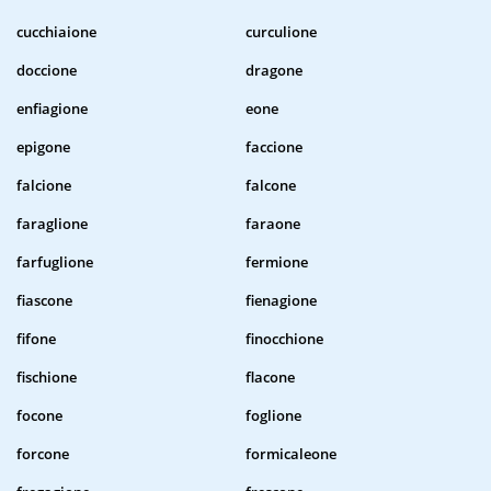
cucchiaione
curculione
doccione
dragone
enfiagione
eone
epigone
faccione
falcione
falcone
faraglione
faraone
farfuglione
fermione
fiascone
fienagione
fifone
finocchione
fischione
flacone
focone
foglione
forcone
formicaleone