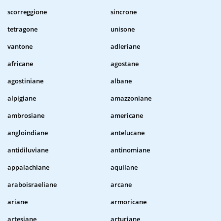
scorreggione
sincrone
tetragone
unisone
vantone
adleriane
africane
agostane
agostiniane
albane
alpigiane
amazzoniane
ambrosiane
americane
angloindiane
antelucane
antidiluviane
antinomiane
appalachiane
aquilane
araboisraeliane
arcane
ariane
armoricane
artesiane
arturiane