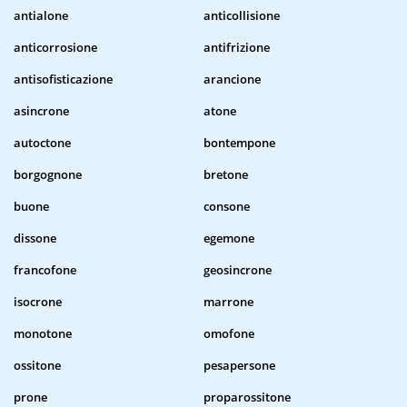
antialone
anticollisione
anticorrosione
antifrizione
antisofisticazione
arancione
asincrone
atone
autoctone
bontempone
borgognone
bretone
buone
consone
dissone
egemone
francofone
geosincrone
isocrone
marrone
monotone
omofone
ossitone
pesapersone
prone
proparossitone