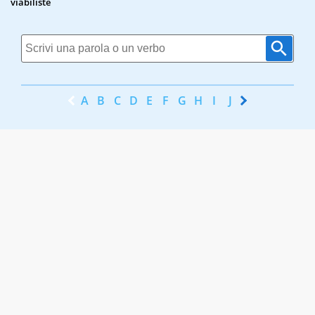
viabiliste
A
B
C
D
E
F
G
H
I
J
K
L
M
N