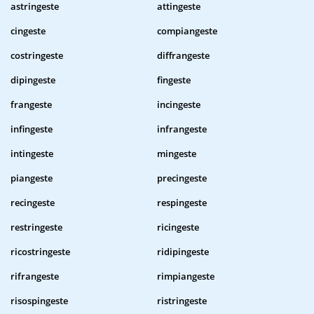
astringeste
attingeste
cingeste
compiangeste
costringeste
diffrangeste
dipingeste
fingeste
frangeste
incingeste
infingeste
infrangeste
intingeste
mingeste
piangeste
precingeste
recingeste
respingeste
restringeste
ricingeste
ricostringeste
ridipingeste
rifrangeste
rimpiangeste
risospingeste
ristringeste