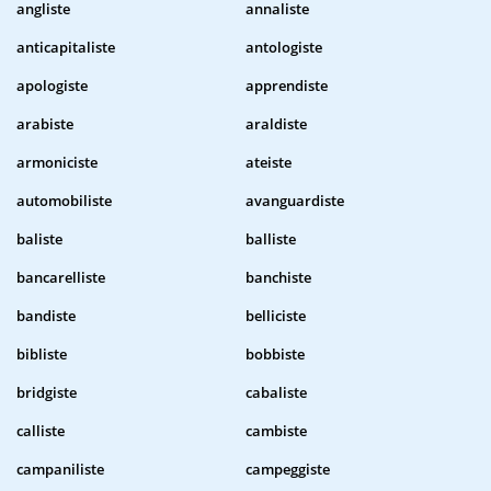
angliste
annaliste
anticapitaliste
antologiste
apologiste
apprendiste
arabiste
araldiste
armoniciste
ateiste
automobiliste
avanguardiste
baliste
balliste
bancarelliste
banchiste
bandiste
belliciste
bibliste
bobbiste
bridgiste
cabaliste
calliste
cambiste
campaniliste
campeggiste