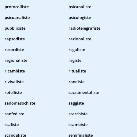
protocolliste
psicanaliste
psicoanaliste
psicologiste
pubbliciste
radiotelegrafiste
rapsodiste
razionaliste
recordiste
regaliste
regionaliste
registe
ricambiste
ritualiste
rivivaliste
rondiste
rotelliste
sacramentaliste
sadomasochiste
saggiste
sanfediste
scacchiste
scafiste
scambiste
scandaliste
semifinaliste