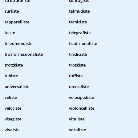
strutturaliste
suffragiste
surfiste
talmudiste
tapparelliste
tecniciste
teiste
telegrafiste
terzomondiste
tradizionaliste
trasformazionaliste
trediciste
trotzkiste
trozkiste
tubiste
tuffiste
universaliste
utensiliste
veliste
velocipediste
velociste
violoncelliste
visagiste
vitaliste
vivaiste
vocaliste