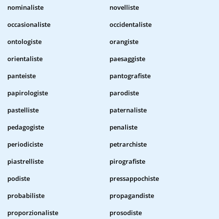
nominaliste
novelliste
occasionaliste
occidentaliste
ontologiste
orangiste
orientaliste
paesaggiste
panteiste
pantografiste
papirologiste
parodiste
pastelliste
paternaliste
pedagogiste
penaliste
periodiciste
petrarchiste
piastrelliste
pirografiste
podiste
pressappochiste
probabiliste
propagandiste
proporzionaliste
prosodiste