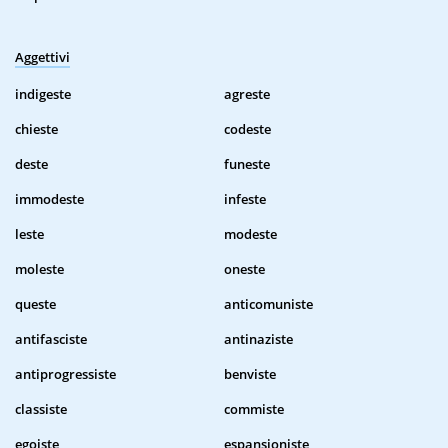
Aggettivi
indigeste
agreste
chieste
codeste
deste
funeste
immodeste
infeste
leste
modeste
moleste
oneste
queste
anticomuniste
antifasciste
antinaziste
antiprogressiste
benviste
classiste
commiste
egoiste
espansioniste