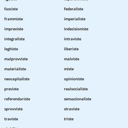
fasciste
federaliste
frammiste
imperialiste
impreviste
indecisioniste
integraliste
intraviste
leghiste
liberiste
malprovviste
malviste
materialiste
miste
neocapitaliste
opinioniste
previste
realsocialiste
referendariste
sensazionaliste
sprovviste
straviste
traviste
triste