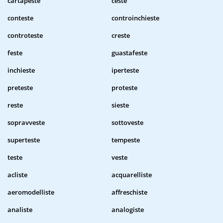
cartapeste
ceste
conteste
controinchieste
controteste
creste
feste
guastafeste
inchieste
iperteste
preteste
proteste
reste
sieste
sopravveste
sottoveste
superteste
tempeste
teste
veste
acliste
acquarelliste
aeromodelliste
affreschiste
analiste
analogiste