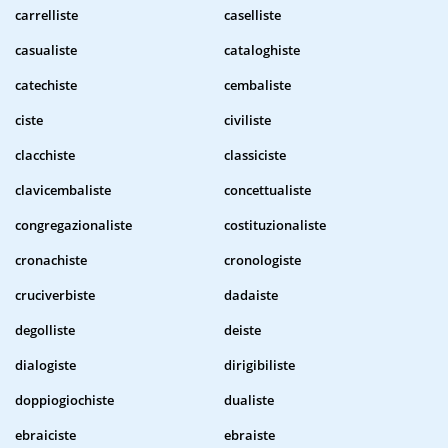
carrelliste
caselliste
casualiste
cataloghiste
catechiste
cembaliste
ciste
civiliste
clacchiste
classiciste
clavicembaliste
concettualiste
congregazionaliste
costituzionaliste
cronachiste
cronologiste
cruciverbiste
dadaiste
degolliste
deiste
dialogiste
dirigibiliste
doppiogiochiste
dualiste
ebraiciste
ebraiste