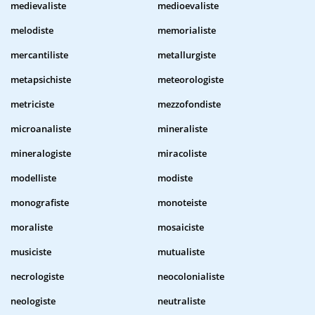
medievaliste
medioevaliste
melodiste
memorialiste
mercantiliste
metallurgiste
metapsichiste
meteorologiste
metriciste
mezzofondiste
microanaliste
mineraliste
mineralogiste
miracoliste
modelliste
modiste
monografiste
monoteiste
moraliste
mosaiciste
musiciste
mutualiste
necrologiste
neocolonialiste
neologiste
neutraliste