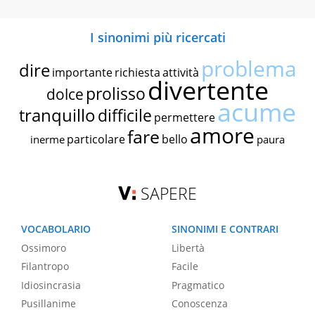
I sinonimi più ricercati
problema
dire
importante
richiesta
attività
divertente
prolisso
dolce
acume
tranquillo
difficile
permettere
amore
fare
particolare
bello
inerme
paura
SAPERE
VOCABOLARIO
SINONIMI E CONTRARI
Ossimoro
Libertà
Filantropo
Facile
Idiosincrasia
Pragmatico
Pusillanime
Conoscenza