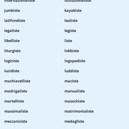
internazionaliste
istituzionaliste
jumbiste
kayakiste
latifondiste
lealiste
legaliste
legiste
libelliste
liste
liturgiste
lobbiste
logiciste
logopediste
lucidiste
luddiste
machiavelliste
maciste
madrigaliste
manualiste
martelliste
masochiste
massimaliste
matrimonialiste
meccaniciste
medagliste