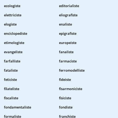
ecologiste
editorialiste
elettriciste
eliografiste
elogiste
enaliste
enciclopediste
epigrafiste
etimologiste
europeiste
evangeliste
fanaliste
farfalliste
farmaciste
fataliste
ferromodelliste
feticiste
fideiste
filateliste
fisarmoniciste
fiscaliste
fisiciste
fondamentaliste
fondiste
formaliste
franchiste