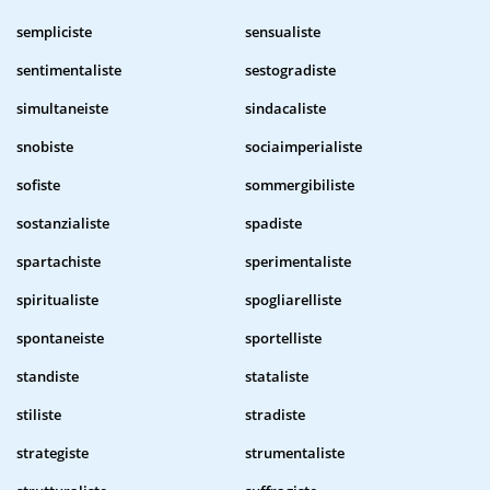
sempliciste
sensualiste
sentimentaliste
sestogradiste
simultaneiste
sindacaliste
snobiste
sociaimperialiste
sofiste
sommergibiliste
sostanzialiste
spadiste
spartachiste
sperimentaliste
spiritualiste
spogliarelliste
spontaneiste
sportelliste
standiste
stataliste
stiliste
stradiste
strategiste
strumentaliste