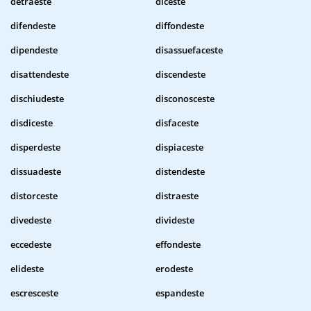
detraeste
diceste
difendeste
diffondeste
dipendeste
disassuefaceste
disattendeste
discendeste
dischiudeste
disconosceste
disdiceste
disfaceste
disperdeste
dispiaceste
dissuadeste
distendeste
distorceste
distraeste
divedeste
divideste
eccedeste
effondeste
elideste
erodeste
escresceste
espandeste