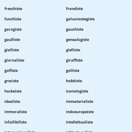
freschiste
frondiste
fuochiste
galvanostegiste
garagiste
gauchiste
gaulliste
genealogiste
gialliste
gielliste
giornaliste
giraffiste
golfiste
golliste
greciste
hobbiste
hockeiste
iconologiste
idealiste
immaterialiste
immoraliste
indoeuropeiste
infallibiliste
intellettualiste