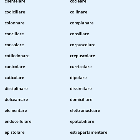
clientelare
cocleare
codicillare
collinare
colonnare
complanare
conciliare
consiliare
consolare
corpuscolare
cotiledonare
crepuscolare
cunicolare
curricolare
cuticolare
dipolare
disciplinare
dissimilare
dolceamare
domiciliare
elementare
elettronucleare
endocellulare
epatobiliare
epistolare
estraparlamentare