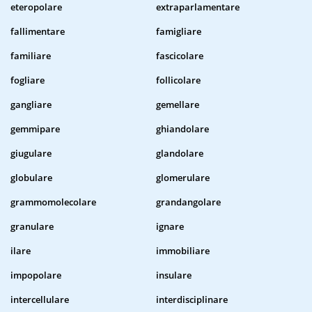
eteropolare
extraparlamentare
fallimentare
famigliare
familiare
fascicolare
fogliare
follicolare
gangliare
gemellare
gemmipare
ghiandolare
giugulare
glandolare
globulare
glomerulare
grammomolecolare
grandangolare
granulare
ignare
ilare
immobiliare
impopolare
insulare
intercellulare
interdisciplinare