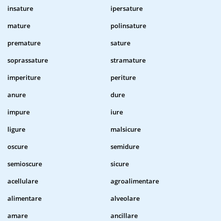
insature
ipersature
mature
polinsature
premature
sature
soprassature
stramature
imperiture
periture
anure
dure
impure
iure
ligure
malsicure
oscure
semidure
semioscure
sicure
acellulare
agroalimentare
alimentare
alveolare
amare
ancillare