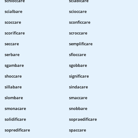
schioccare
sciabicare
scialbare
scioccare
scoccare
sconficcare
scorificare
scroccare
seccare
semplificare
serbare
sfioccare
sgambare
sgobbare
shoccare
significare
sillabare
sindacare
slombare
smaccare
smonacare
snobbare
solidificare
sopraedificare
sopredificare
spaccare