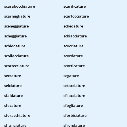
scarabocchiature
scarificature
scarmigliature
scartocciature
sceneggiature
schedature
scheggiature
schiacciature
schiodature
scocciature
scollacciature
scordature
scortecciature
scorticature
seccature
segature
selciature
setacciature
sfaldature
sfilacciature
sfocature
sfogliature
sforacchiature
sforbiciature
sfrangiature
sfrondature