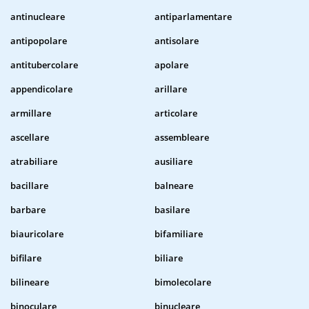
antinucleare
antiparlamentare
antipopolare
antisolare
antitubercolare
apolare
appendicolare
arillare
armillare
articolare
ascellare
assembleare
atrabiliare
ausiliare
bacillare
balneare
barbare
basilare
biauricolare
bifamiliare
bifilare
biliare
bilineare
bimolecolare
binoculare
binucleare