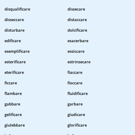
disqualificare
dissecare
disseccare
distaccare
disturbare
dolcificare
edificare
esacerbare
esemplificare
essiccare
esterificare
estrinsecare
eterificare
fiaccare
ficcare
fioccare
flambare
fluidificare
gabbare
garbare
gelificare
giudicare
giulebbare
glorificare