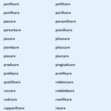
pacificare
palificare
panificare
parificare
peccare
personificare
perturbare
pianificare
piccare
piluccare
piombare
pitoccare
placare
placcare
predicare
pregiudicare
prelibare
prolificare
qualificare
rabboccare
raccare
raddobbare
radicare
ramificare
rappacificare
recare