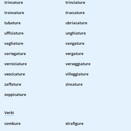
trincature
trinciature
troncature
truccature
tubature
ubriacature
ufficiature
unghiature
vagliature
vangature
variegature
vergature
verniciature
verseggiature
vescicature
villeggiature
zaffature
zincature
zoppicature
Verbi
combure
strafigure