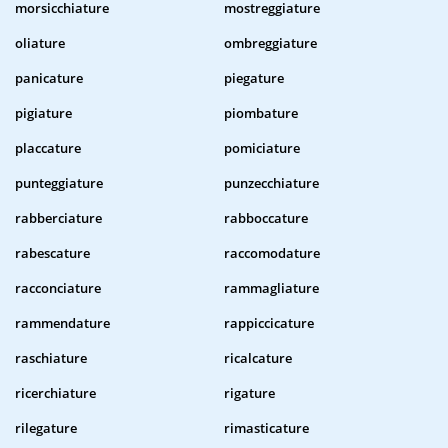
morsicchiature
mostreggiature
oliature
ombreggiature
panicature
piegature
pigiature
piombature
placcature
pomiciature
punteggiature
punzecchiature
rabberciature
rabboccature
rabescature
raccomodature
racconciature
rammagliature
rammendature
rappiccicature
raschiature
ricalcature
ricerchiature
rigature
rilegature
rimasticature