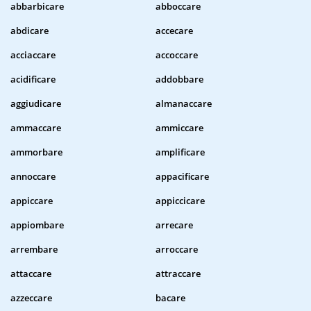
abbarbicare
abboccare
abdicare
accecare
acciaccare
accoccare
acidificare
addobbare
aggiudicare
almanaccare
ammaccare
ammiccare
ammorbare
amplificare
annoccare
appacificare
appiccare
appiccicare
appiombare
arrecare
arrembare
arroccare
attaccare
attraccare
azzeccare
bacare