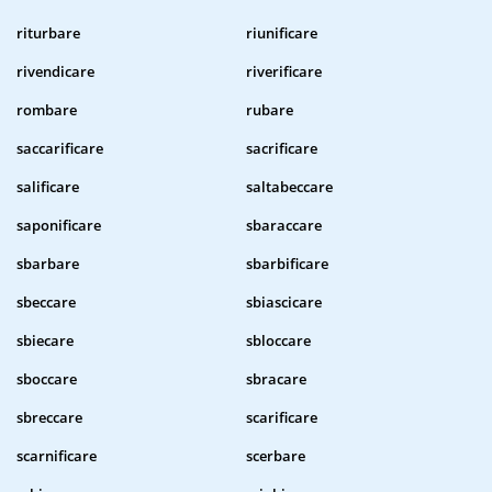
riturbare
riunificare
rivendicare
riverificare
rombare
rubare
saccarificare
sacrificare
salificare
saltabeccare
saponificare
sbaraccare
sbarbare
sbarbificare
sbeccare
sbiascicare
sbiecare
sbloccare
sboccare
sbracare
sbreccare
scarificare
scarnificare
scerbare