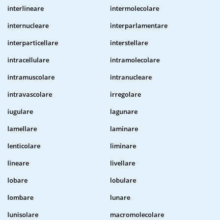
interlineare
intermolecolare
internucleare
interparlamentare
interparticellare
interstellare
intracellulare
intramolecolare
intramuscolare
intranucleare
intravascolare
irregolare
iugulare
lagunare
lamellare
laminare
lenticolare
liminare
lineare
livellare
lobare
lobulare
lombare
lunare
lunisolare
macromolecolare