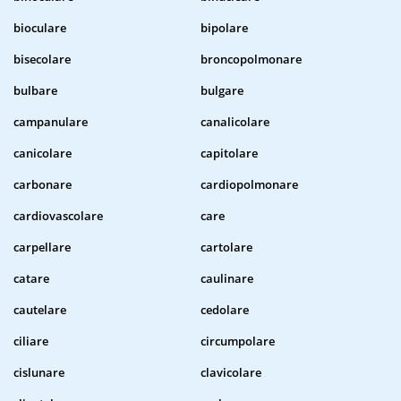
bioculare
bipolare
bisecolare
broncopolmonare
bulbare
bulgare
campanulare
canalicolare
canicolare
capitolare
carbonare
cardiopolmonare
cardiovascolare
care
carpellare
cartolare
catare
caulinare
cautelare
cedolare
ciliare
circumpolare
cislunare
clavicolare