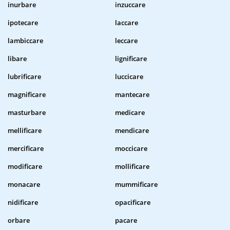
inurbare
inzuccare
ipotecare
laccare
lambiccare
leccare
libare
lignificare
lubrificare
luccicare
magnificare
mantecare
masturbare
medicare
mellificare
mendicare
mercificare
moccicare
modificare
mollificare
monacare
mummificare
nidificare
opacificare
orbare
pacare