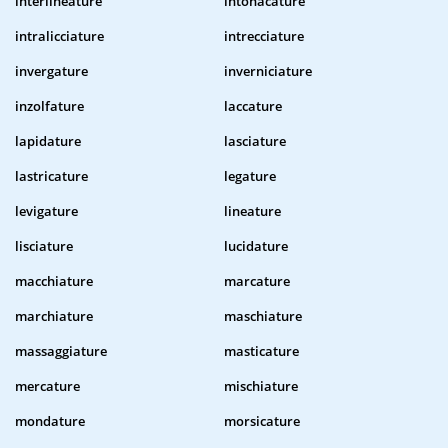
interlineature
intonacature
intralicciature
intrecciature
invergature
inverniciature
inzolfature
laccature
lapidature
lasciature
lastricature
legature
levigature
lineature
lisciature
lucidature
macchiature
marcature
marchiature
maschiature
massaggiature
masticature
mercature
mischiature
mondature
morsicature