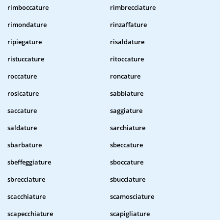
rimboccature
rimbrecciature
rimondature
rinzaffature
ripiegature
risaldature
ristuccature
ritoccature
roccature
roncature
rosicature
sabbiature
saccature
saggiature
saldature
sarchiature
sbarbature
sbeccature
sbeffeggiature
sboccature
sbrecciature
sbucciature
scacchiature
scamosciature
scapecchiature
scapigliature