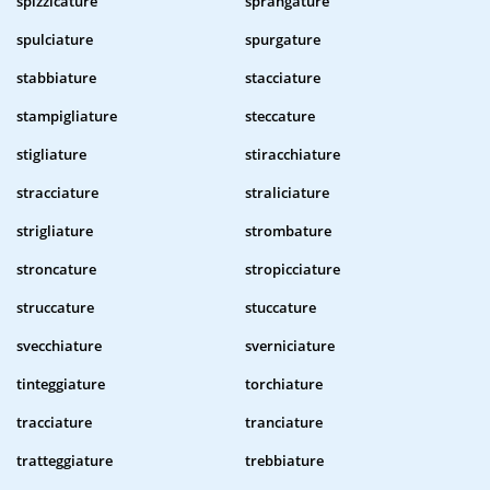
spizzicature
sprangature
spulciature
spurgature
stabbiature
stacciature
stampigliature
steccature
stigliature
stiracchiature
stracciature
straliciature
strigliature
strombature
stroncature
stropicciature
struccature
stuccature
svecchiature
sverniciature
tinteggiature
torchiature
tracciature
tranciature
tratteggiature
trebbiature