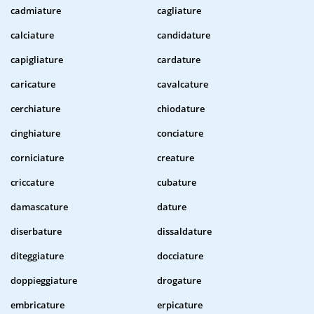
cadmiature
cagliature
calciature
candidature
capigliature
cardature
caricature
cavalcature
cerchiature
chiodature
cinghiature
conciature
corniciature
creature
criccature
cubature
damascature
dature
diserbature
dissaldature
diteggiature
docciature
doppieggiature
drogature
embricature
erpicature