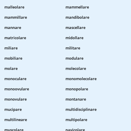
malleolare
mammellare
mammillare
mandibolare
mannare
mascellare
matricolare
midollare
miliare
militare
mobiliare
modulare
molare
molecolare
monoculare
monomolecolare
monoovulare
monopolare
monovulare
montanare
mucipare
multidisciplinare
multilineare
multipolare
muscolare
navicolare