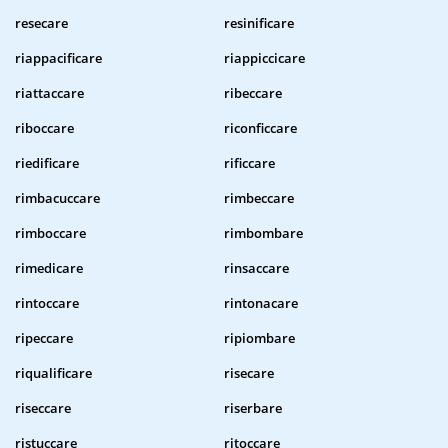
resecare
resinificare
riappacificare
riappiccicare
riattaccare
ribeccare
riboccare
riconficcare
riedificare
rificcare
rimbacuccare
rimbeccare
rimboccare
rimbombare
rimedicare
rinsaccare
rintoccare
rintonacare
ripeccare
ripiombare
riqualificare
risecare
riseccare
riserbare
ristuccare
ritoccare