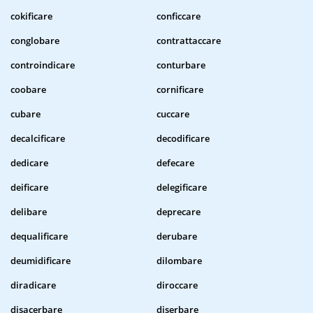
cokificare
conficcare
conglobare
contrattaccare
controindicare
conturbare
coobare
cornificare
cubare
cuccare
decalcificare
decodificare
dedicare
defecare
deificare
delegificare
delibare
deprecare
dequalificare
derubare
deumidificare
dilombare
diradicare
diroccare
disacerbare
diserbare