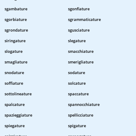
sgambature
sgonfiature
sgorbiature
sgrammaticature
sgrondature
sgusciature
siringature
slegature
slogature
smacchiature
smagliature
smerigliature
snodature
sodature
soffiature
solcature
sottolineature
spaccature
spalcature
spannocchiature
spazieggiature
spellicciature
spiegature
spigature