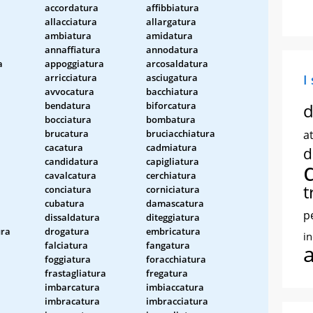
accordatura
affibbiatura
a
allacciatura
allargatura
ambiatura
amidatura
annaffiatura
annodatura
a
appoggiatura
arcosaldatura
a
arricciatura
asciugatura
I
avvocatura
bacchiatura
bendatura
biforcatura
d
bocciatura
bombatura
brucatura
bruciacchiatura
at
cacatura
cadmiatura
d
candidatura
capigliatura
cavalcatura
cerchiatura
t
conciatura
corniciatura
cubatura
damascatura
p
dissaldatura
diteggiatura
ura
drogatura
embricatura
i
falciatura
fangatura
foggiatura
foracchiatura
frastagliatura
fregatura
imbarcatura
imbiaccatura
imbracatura
imbracciatura