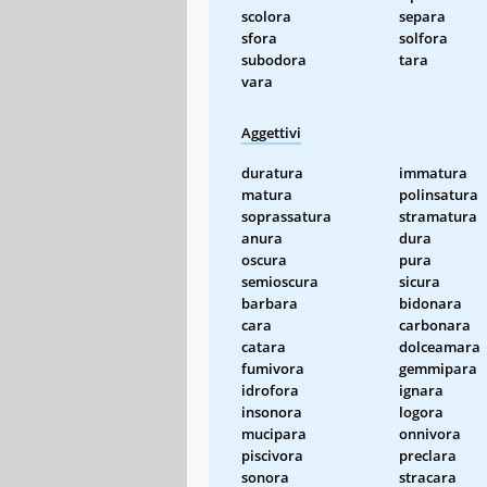
scolora
separa
sfora
solfora
subodora
tara
vara
Aggettivi
duratura
immatura
matura
polinsatura
soprassatura
stramatura
anura
dura
oscura
pura
semioscura
sicura
barbara
bidonara
cara
carbonara
catara
dolceamara
fumivora
gemmipara
idrofora
ignara
insonora
logora
mucipara
onnivora
piscivora
preclara
sonora
stracara