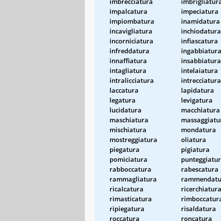
imbrecciatura
imbrigliatur
impalcatura
impeciatura
impiombatura
inamidatura
incavigliatura
inchiodatura
incorniciatura
infiascatura
infreddatura
ingabbiatur
innaffiatura
insabbiatura
intagliatura
intelaiatura
intralicciatura
intrecciatura
laccatura
lapidatura
legatura
levigatura
lucidatura
macchiatura
maschiatura
massaggiatu
mischiatura
mondatura
mostreggiatura
oliatura
piegatura
pigiatura
pomiciatura
punteggiatu
rabboccatura
rabescatura
rammagliatura
rammendatu
ricalcatura
ricerchiatur
rimasticatura
rimboccatur
ripiegatura
risaldatura
roccatura
roncatura