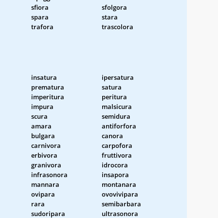
sfiora
sfolgora
spara
stara
trafora
trascolora
insatura
ipersatura
prematura
satura
imperitura
peritura
impura
malsicura
scura
semidura
amara
antiforfora
bulgara
canora
carnivora
carpofora
erbivora
fruttivora
granivora
idrocora
infrasonora
insapora
mannara
montanara
ovipara
ovovivipara
rara
semibarbara
sudoripara
ultrasonora