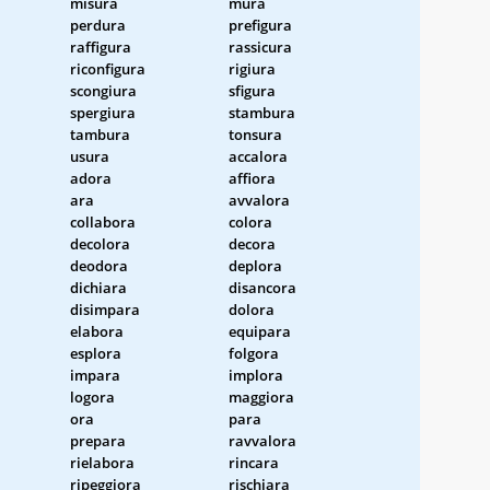
misura
mura
perdura
prefigura
raffigura
rassicura
riconfigura
rigiura
scongiura
sfigura
spergiura
stambura
tambura
tonsura
usura
accalora
adora
affiora
ara
avvalora
collabora
colora
decolora
decora
deodora
deplora
dichiara
disancora
disimpara
dolora
elabora
equipara
esplora
folgora
impara
implora
logora
maggiora
ora
para
prepara
ravvalora
rielabora
rincara
ripeggiora
rischiara