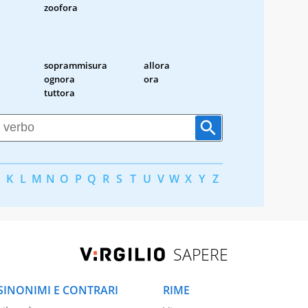
zoofora
soprammisura
allora
ognora
ora
tuttora
K
L
M
N
O
P
Q
R
S
T
U
V
W
X
Y
Z
SAPERE
SINONIMI E CONTRARI
RIME