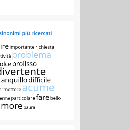
 sinonimi più ricercati
ire
importante
richiesta
problema
tività
prolisso
olce
divertente
ranquillo
difficile
acume
ermettere
fare
particolare
bello
nerme
amore
paura