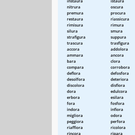
instaura
istaura
nitrura
oscura
premura
procura
restaura
riassicura
rimisura
rimura
silura
smura
strafigura
suppura
trascura
trasfigura
accora
addolora
ammara
ancora
bara
clora
compara
corrobora
deflora
defosfora
desolfora
deteriora
discolora
disfiora
dora
edulcora
erbora
esilara
fora
fosfora
indora
infiora
migliora
odora
peggiora
perfora
riaffiora
ricolora
rincora
ripara