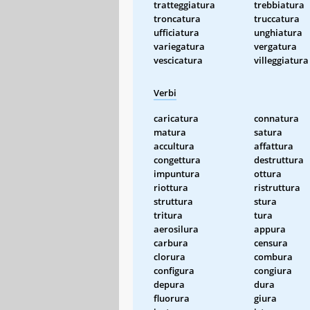
tratteggiatura
trebbiatura
troncatura
truccatura
ufficiatura
unghiatura
variegatura
vergatura
vescicatura
villeggiatura
Verbi
caricatura
connatura
matura
satura
accultura
affattura
congettura
destruttura
impuntura
ottura
riottura
ristruttura
struttura
stura
tritura
tura
aerosilura
appura
carbura
censura
clorura
combura
configura
congiura
depura
dura
fluorura
giura