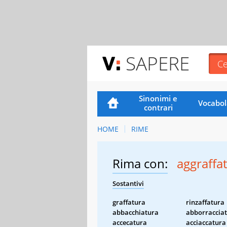
SAPERE
Sinonimi e
Vocabol
contrari
HOME
RIME
Rima con:
aggraffa
Sostantivi
graffatura
rinzaffatura
abbacchiatura
abborraccia
accecatura
acciaccatura