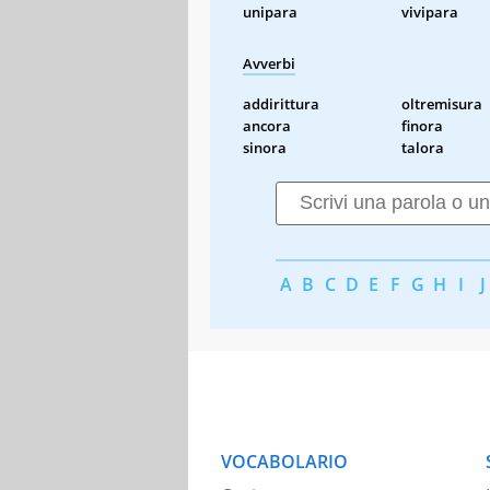
unipara
vivipara
Avverbi
addirittura
oltremisura
ancora
finora
sinora
talora
A
B
C
D
E
F
G
H
I
J
VOCABOLARIO