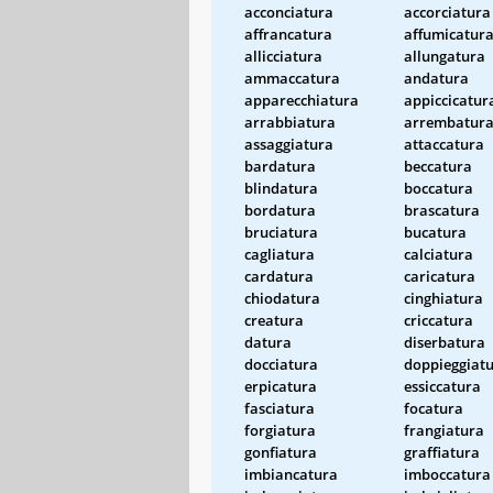
acconciatura
accorciatura
affrancatura
affumicatur
allicciatura
allungatura
ammaccatura
andatura
apparecchiatura
appiccicatur
arrabbiatura
arrembatur
assaggiatura
attaccatura
bardatura
beccatura
blindatura
boccatura
bordatura
brascatura
bruciatura
bucatura
cagliatura
calciatura
cardatura
caricatura
chiodatura
cinghiatura
creatura
criccatura
datura
diserbatura
docciatura
doppieggiat
erpicatura
essiccatura
fasciatura
focatura
forgiatura
frangiatura
gonfiatura
graffiatura
imbiancatura
imboccatura