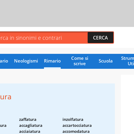
Come si
Strum
ario
Neologismi
Rimario
Scuola
scrive
Uti
tura
zaffatura
inzolfatura
tura
accagliatura
accartocciatura
acciaiatura
accomodatura