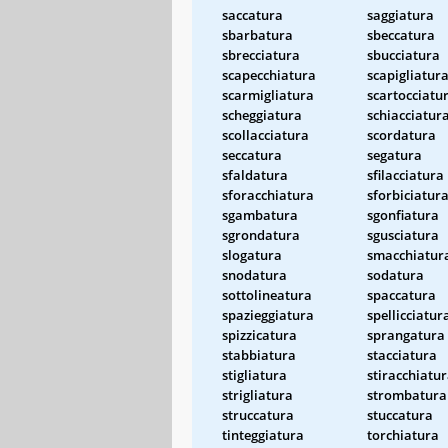
saccatura
saggiatura
sbarbatura
sbeccatura
sbrecciatura
sbucciatura
scapecchiatura
scapigliatur
scarmigliatura
scartocciatu
scheggiatura
schiacciatur
scollacciatura
scordatura
seccatura
segatura
sfaldatura
sfilacciatura
sforacchiatura
sforbiciatur
sgambatura
sgonfiatura
sgrondatura
sgusciatura
slogatura
smacchiatur
snodatura
sodatura
sottolineatura
spaccatura
spazieggiatura
spellicciatur
spizzicatura
sprangatura
stabbiatura
stacciatura
stigliatura
stiracchiatu
strigliatura
strombatura
struccatura
stuccatura
tinteggiatura
torchiatura