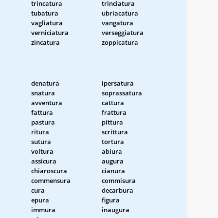
trincatura
trinciatura
tubatura
ubriacatura
vagliatura
vangatura
verniciatura
verseggiatura
zincatura
zoppicatura
denatura
ipersatura
snatura
soprassatura
avventura
cattura
fattura
frattura
pastura
pittura
ritura
scrittura
sutura
tortura
voltura
abiura
assicura
augura
chiaroscura
cianura
commensura
commisura
cura
decarbura
epura
figura
immura
inaugura