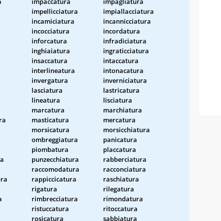
a
impaccatura
impagliatura
impellicciatura
impiallacciatura
incamiciatura
incannicciatura
incocciatura
incordatura
inforcatura
infradiciatura
a
inghiaiatura
ingraticciatura
insaccatura
intaccatura
interlineatura
intonacatura
invergatura
inverniciatura
lasciatura
lastricatura
lineatura
lisciatura
marcatura
marchiatura
ra
masticatura
mercatura
morsicatura
morsicchiatura
ombreggiatura
panicatura
piombatura
placcatura
ra
punzecchiatura
rabberciatura
raccomodatura
racconciatura
ra
rappiccicatura
raschiatura
a
rigatura
rilegatura
a
rimbrecciatura
rimondatura
ristuccatura
ritoccatura
rosicatura
sabbiatura