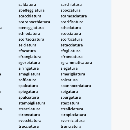
saldatura
sarchiatura
sbeffeggiatura
sboccatura
scacchiatura
scamosciatura
a
scarabocchiatura
scarificatura
ra
sceneggiatura
schedatura
a
schiodatura
scocciatura
scortecciatura
scorticatura
selciatura
setacciatura
sfocatura
sfogliatura
a
sfrangiatura
sfrondatura
sgorbiatura
sgrammaticatura
siringatura
slegatura
a
smagliatura
smerigliatura
soffiatura
solcatura
spalcatura
spannocchiatura
a
spiegatura
spigatura
spulciatura
spurgatura
stampigliatura
steccatura
ra
stracciatura
straliciatura
stroncatura
stropicciatura
svecchiatura
sverniciatura
tracciatura
tranciatura