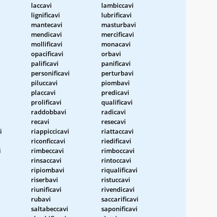
laccavi
lambiccavi
lignificavi
lubrificavi
mantecavi
masturbavi
mendicavi
mercificavi
mollificavi
monacavi
opacificavi
orbavi
palificavi
panificavi
personificavi
perturbavi
piluccavi
piombavi
placcavi
predicavi
prolificavi
qualificavi
raddobbavi
radicavi
recavi
resecavi
i
riappiccicavi
riattaccavi
riconficcavi
riedificavi
i
rimbeccavi
rimboccavi
rinsaccavi
rintoccavi
ripiombavi
riqualificavi
riserbavi
ristuccavi
riunificavi
rivendicavi
rubavi
saccarificavi
saltabeccavi
saponificavi