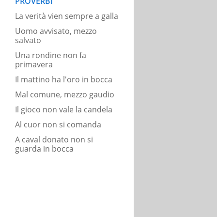
PROVERBI
La verità vien sempre a galla
Uomo avvisato, mezzo
salvato
Una rondine non fa
primavera
Il mattino ha l'oro in bocca
Mal comune, mezzo gaudio
Il gioco non vale la candela
Al cuor non si comanda
A caval donato non si
guarda in bocca