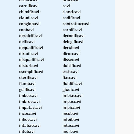
carnificavi
cavi
chimificavi
ciancicavi
claudicavi
codificavi
conglobavi
contrattaccavi
coobavi
cornificavi
decalcificavi
decodificavi
deificavi
delegificavi
dequalificavi
derubavi
diradicavi
diroccavi
disqualificavi
dissecavi
disturbavi
dolcificavi
esemplificavi
essiccavi
eterificavi
fiaccavi
flambavi
fluidificavi
gelificavi
giudicavi
imbeccavi
imbiaccavi
imbroccavi
impaccavi
impataccavi
impiccavi
incoccavi
incubavi
infioccavi
infoibavi
intabaccavi
intaccavi
intubavi
inurbavi