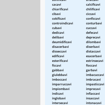
cacavi
calcificavi
chiarificavi
chilificavi
cibavi
ciccavi
cokificavi
conficcavi
controindicavi
conturbavi
cubavi
cuccavi
dedicavi
defecavi
delibavi
deprecavi
deumidificavi
dilombavi
disacerbavi
diserbavi
disseccavi
distaccavi
edificavi
esacerbavi
esterificavi
estrinsecavi
ficcavi
fioccavi
gabbavi
garbavi
giulebbavi
imbacuccavi
imboccavi
imbracavi
imparruccavi
impasticcavi
impiombavi
imprecavi
indicavi
infiaccavi
inglobavi
insaccavi
intersecavi
intonacavi