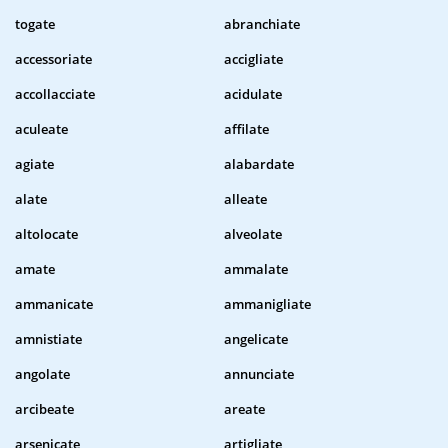
togate
abranchiate
accessoriate
accigliate
accollacciate
acidulate
aculeate
affilate
agiate
alabardate
alate
alleate
altolocate
alveolate
amate
ammalate
ammanicate
ammanigliate
amnistiate
angelicate
angolate
annunciate
arcibeate
areate
arsenicate
artigliate