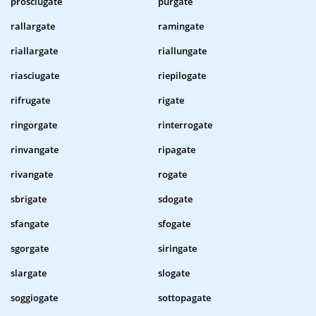
prosciugate
purgate
rallargate
ramingate
riallargate
riallungate
riasciugate
riepilogate
rifrugate
rigate
ringorgate
rinterrogate
rinvangate
ripagate
rivangate
rogate
sbrigate
sdogate
sfangate
sfogate
sgorgate
siringate
slargate
slogate
soggiogate
sottopagate