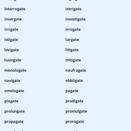
interrogate
intrigate
invergate
investigate
irrigate
irrogate
istigate
largate
levigate
litigate
lusingate
mitigate
monologate
naufragate
navigate
obbligate
omologate
pagate
piagate
prodigate
prolungate
promulgate
propagate
prorogate