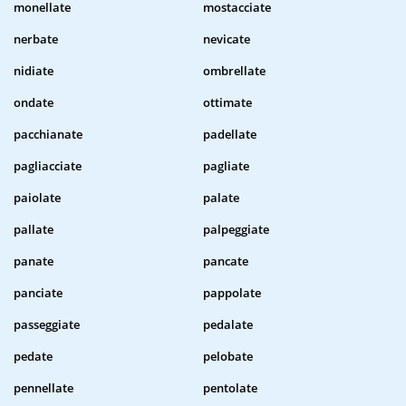
monellate
mostacciate
nerbate
nevicate
nidiate
ombrellate
ondate
ottimate
pacchianate
padellate
pagliacciate
pagliate
paiolate
palate
pallate
palpeggiate
panate
pancate
panciate
pappolate
passeggiate
pedalate
pedate
pelobate
pennellate
pentolate