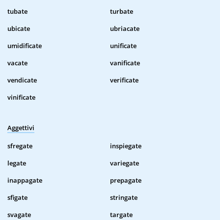
tubate
turbate
ubicate
ubriacate
umidificate
unificate
vacate
vanificate
vendicate
verificate
vinificate
Aggettivi
sfregate
inspiegate
legate
variegate
inappagate
prepagate
sfigate
stringate
svagate
targate