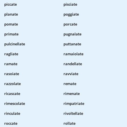
piccate
pisciate
planate
poggiate
pomate
porcate
primate
pugnalate
pulcinellate
puttanate
ragliate
ramaiolate
ramate
randellate
rasoiate
ravviate
razzolate
remate
ricascate
rimenate
rimescolate
rimpatriate
rinculate
rivoltellate
roccate
rollate