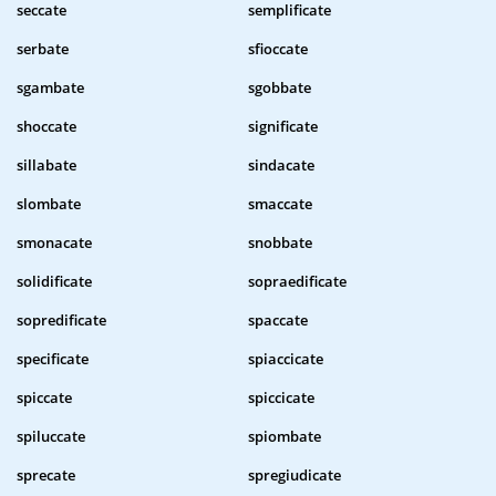
seccate
semplificate
serbate
sfioccate
sgambate
sgobbate
shoccate
significate
sillabate
sindacate
slombate
smaccate
smonacate
snobbate
solidificate
sopraedificate
sopredificate
spaccate
specificate
spiaccicate
spiccate
spiccicate
spiluccate
spiombate
sprecate
spregiudicate