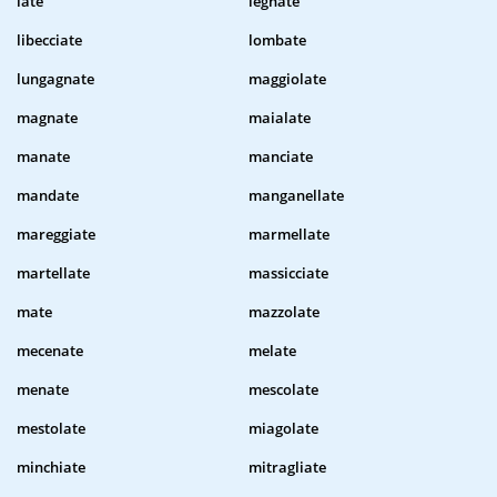
late
legnate
libecciate
lombate
lungagnate
maggiolate
magnate
maialate
manate
manciate
mandate
manganellate
mareggiate
marmellate
martellate
massicciate
mate
mazzolate
mecenate
melate
menate
mescolate
mestolate
miagolate
minchiate
mitragliate