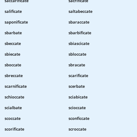
saccarificate
sacrificate
salificate
saltabeccate
saponificate
sbaraccate
sbarbate
sbarbificate
sbeccate
sbiascicate
sbiecate
sbloccate
sboccate
sbracate
sbreccate
scarificate
scarnificate
scerbate
schioccate
sciabicate
scialbate
scioccate
scoccate
sconficcate
scorificate
scroccate