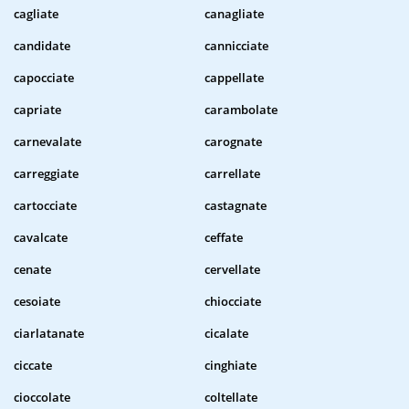
cagliate
canagliate
candidate
cannicciate
capocciate
cappellate
capriate
carambolate
carnevalate
carognate
carreggiate
carrellate
cartocciate
castagnate
cavalcate
ceffate
cenate
cervellate
cesoiate
chiocciate
ciarlatanate
cicalate
ciccate
cinghiate
cioccolate
coltellate