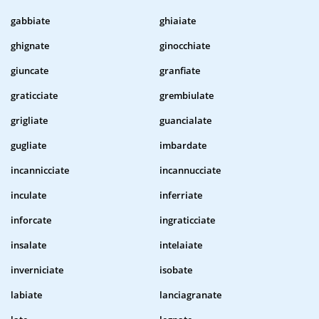
gabbiate
ghiaiate
ghignate
ginocchiate
giuncate
granfiate
graticciate
grembiulate
grigliate
guancialate
gugliate
imbardate
incannicciate
incannucciate
inculate
inferriate
inforcate
ingraticciate
insalate
intelaiate
inverniciate
isobate
labiate
lanciagranate