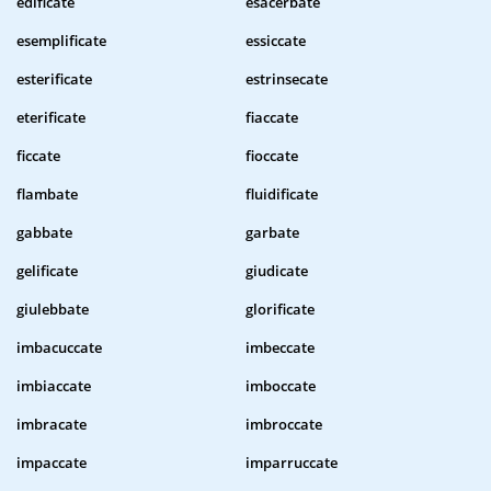
edificate
esacerbate
esemplificate
essiccate
esterificate
estrinsecate
eterificate
fiaccate
ficcate
fioccate
flambate
fluidificate
gabbate
garbate
gelificate
giudicate
giulebbate
glorificate
imbacuccate
imbeccate
imbiaccate
imboccate
imbracate
imbroccate
impaccate
imparruccate