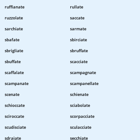
ruffianate
rullate
ruzzolate
saccate
sarchiate
sarmate
sbafate
sbirciate
sbrigliate
sbruffate
sbuffate
scacciate
scaffalate
scampagnate
scampanate
scampanellate
scenate
schienate
schioccate
sciabolate
sciroccate
scorpacciate
scudisciate
sculacciate
sdraiate
secchiate