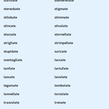
staffilate
stenterellate
stereobate
stigmate
stilobate
stimmate
stincate
stivalate
stoccate
stornellate
strigliate
strimpellate
stupidate
suricate
sventagliate
taccate
tanfate
tartufate
tascate
tavolate
tegamate
tombolate
tonnellate
torsolate
trasvolate
trenate