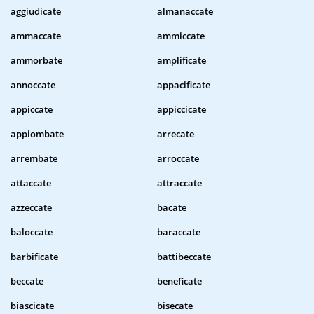
aggiudicate
almanaccate
ammaccate
ammiccate
ammorbate
amplificate
annoccate
appacificate
appiccate
appiccicate
appiombate
arrecate
arrembate
arroccate
attaccate
attraccate
azzeccate
bacate
baloccate
baraccate
barbificate
battibeccate
beccate
beneficate
biascicate
bisecate