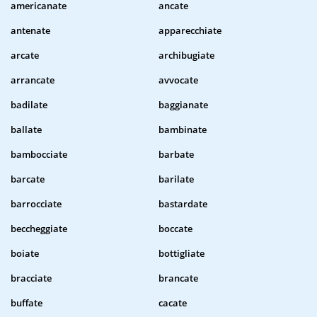
americanate
ancate
antenate
apparecchiate
arcate
archibugiate
arrancate
avvocate
badilate
baggianate
ballate
bambinate
bambocciate
barbate
barcate
barilate
barrocciate
bastardate
beccheggiate
boccate
boiate
bottigliate
bracciate
brancate
buffate
cacate