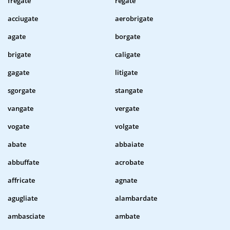
fregate
regate
acciugate
aerobrigate
agate
borgate
brigate
caligate
gagate
litigate
sgorgate
stangate
vangate
vergate
vogate
volgate
abate
abbaiate
abbuffate
acrobate
affricate
agnate
agugliate
alambardate
ambasciate
ambate