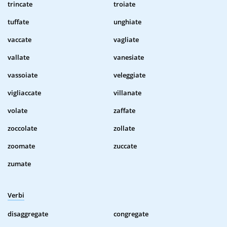
trincate
troiate
tuffate
unghiate
vaccate
vagliate
vallate
vanesiate
vassoiate
veleggiate
vigliaccate
villanate
volate
zaffate
zoccolate
zollate
zoomate
zuccate
zumate
Verbi
disaggregate
congregate