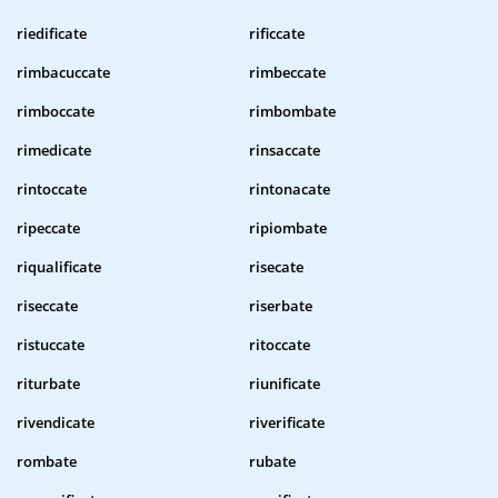
riedificate
rificcate
rimbacuccate
rimbeccate
rimboccate
rimbombate
rimedicate
rinsaccate
rintoccate
rintonacate
ripeccate
ripiombate
riqualificate
risecate
riseccate
riserbate
ristuccate
ritoccate
riturbate
riunificate
rivendicate
riverificate
rombate
rubate