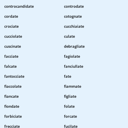
controcandidate
controdate
cordate
cotognate
crociate
cucchiaiate
cucciolate
culate
cuscinate
debragliate
facciate
fagiolate
falcate
fanciullate
fantocciate
fate
fiaccolate
fiammate
fiancate
figliate
fiondate
folate
forbiciate
forcate
frecciate
fucilate