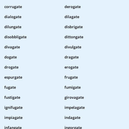
corrugate
derogate
dialogate
dilagate
dilungate
disbrigate
disobbligate
dittongate
divagate
divulgate
dogate
dragate
drogate
erogate
espurgate
frugate
fugate
fumigate
fustigate
girovagate
ignifugate
impelagate
impiagate
indagate
infangate
ingorgate