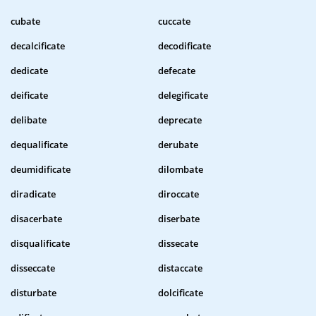
cubate
cuccate
decalcificate
decodificate
dedicate
defecate
deificate
delegificate
delibate
deprecate
dequalificate
derubate
deumidificate
dilombate
diradicate
diroccate
disacerbate
diserbate
disqualificate
dissecate
disseccate
distaccate
disturbate
dolcificate