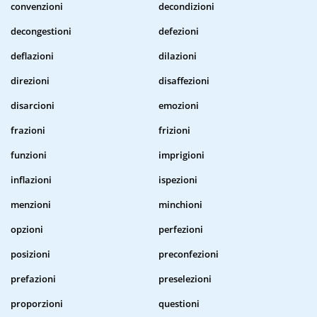
convenzioni
decondizioni
decongestioni
defezioni
deflazioni
dilazioni
direzioni
disaffezioni
disarcioni
emozioni
frazioni
frizioni
funzioni
imprigioni
inflazioni
ispezioni
menzioni
minchioni
opzioni
perfezioni
posizioni
preconfezioni
prefazioni
preselezioni
proporzioni
questioni