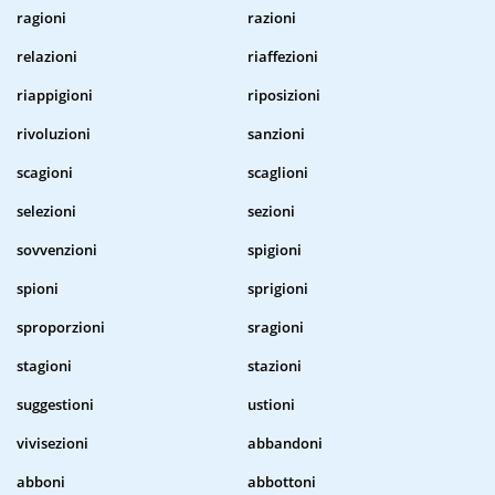
ragioni
razioni
relazioni
riaffezioni
riappigioni
riposizioni
rivoluzioni
sanzioni
scagioni
scaglioni
selezioni
sezioni
sovvenzioni
spigioni
spioni
sprigioni
sproporzioni
sragioni
stagioni
stazioni
suggestioni
ustioni
vivisezioni
abbandoni
abboni
abbottoni