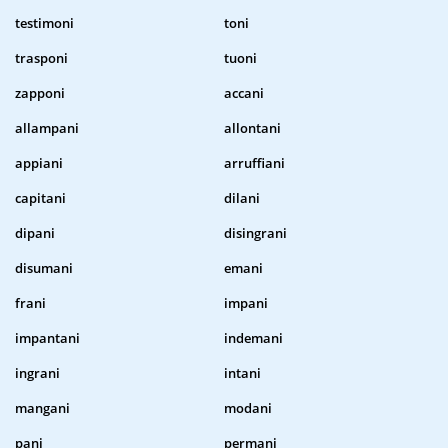
testimoni
toni
trasponi
tuoni
zapponi
accani
allampani
allontani
appiani
arruffiani
capitani
dilani
dipani
disingrani
disumani
emani
frani
impani
impantani
indemani
ingrani
intani
mangani
modani
pani
permani