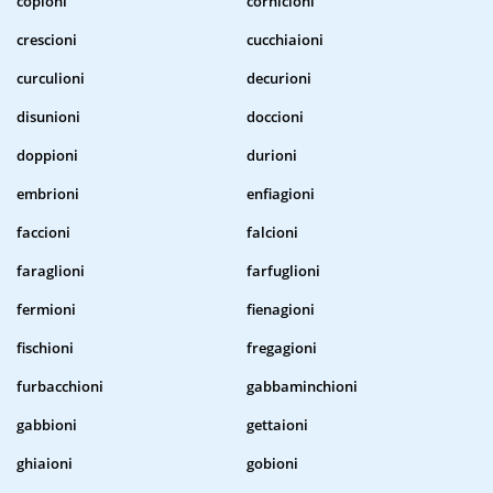
copioni
cornicioni
crescioni
cucchiaioni
curculioni
decurioni
disunioni
doccioni
doppioni
durioni
embrioni
enfiagioni
faccioni
falcioni
faraglioni
farfuglioni
fermioni
fienagioni
fischioni
fregagioni
furbacchioni
gabbaminchioni
gabbioni
gettaioni
ghiaioni
gobioni