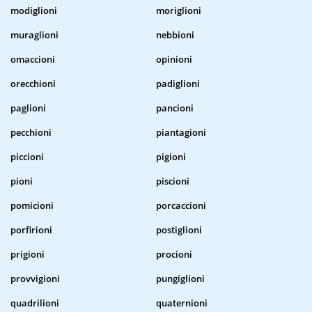
modiglioni
moriglioni
muraglioni
nebbioni
omaccioni
opinioni
orecchioni
padiglioni
paglioni
pancioni
pecchioni
piantagioni
piccioni
pigioni
pioni
piscioni
pomicioni
porcaccioni
porfirioni
postiglioni
prigioni
procioni
provvigioni
pungiglioni
quadrilioni
quaternioni