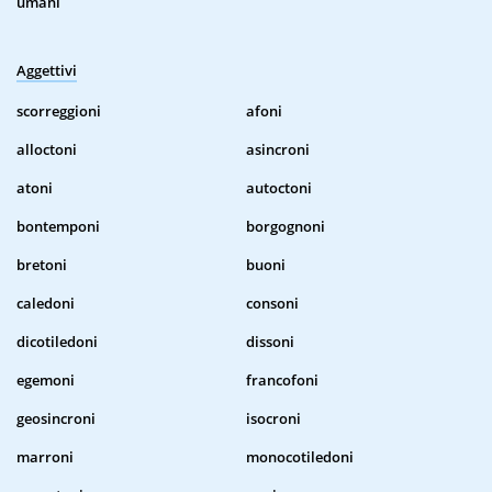
umani
Aggettivi
scorreggioni
afoni
alloctoni
asincroni
atoni
autoctoni
bontemponi
borgognoni
bretoni
buoni
caledoni
consoni
dicotiledoni
dissoni
egemoni
francofoni
geosincroni
isocroni
marroni
monocotiledoni