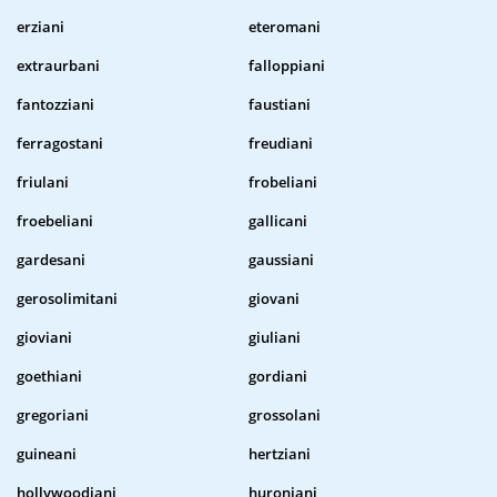
erziani
eteromani
extraurbani
falloppiani
fantozziani
faustiani
ferragostani
freudiani
friulani
frobeliani
froebeliani
gallicani
gardesani
gaussiani
gerosolimitani
giovani
gioviani
giuliani
goethiani
gordiani
gregoriani
grossolani
guineani
hertziani
hollywoodiani
huroniani