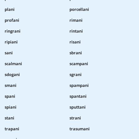
plani
porcellani
profani
rimani
ringrani
rintani
ripiani
risani
sani
sbrani
scalmani
scampani
sdogani
sgrani
smani
spampani
spani
spantani
spiani
sputtani
stani
strani
trapani
trasumani