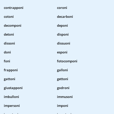
contrapponi
coroni
cotoni
decarboni
decomponi
deponi
detoni
disponi
dissoni
dissuoni
doni
esponi
foni
fotocomponi
frapponi
galloni
gattoni
gettoni
giustapponi
godroni
imbulloni
immusoni
impersoni
imponi