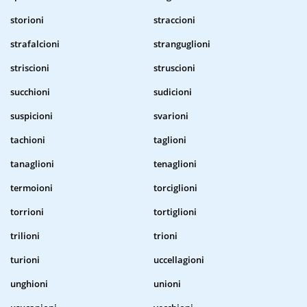
storioni
straccioni
strafalcioni
stranguglioni
striscioni
struscioni
succhioni
sudicioni
suspicioni
svarioni
tachioni
taglioni
tanaglioni
tenaglioni
termoioni
torciglioni
torrioni
tortiglioni
trilioni
trioni
turioni
uccellagioni
unghioni
unioni