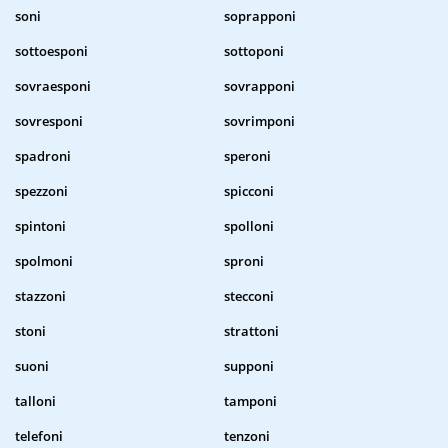
soni
soprapponi
sottoesponi
sottoponi
sovraesponi
sovrapponi
sovresponi
sovrimponi
spadroni
speroni
spezzoni
spicconi
spintoni
spolloni
spolmoni
sproni
stazzoni
stecconi
stoni
strattoni
suoni
supponi
talloni
tamponi
telefoni
tenzoni