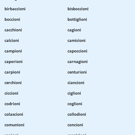
birbaccioni
bisboccioni
boccioni
bottiglioni
cacchioni
cagioni
calcioni
camicioni
campioni
capoccioni
caporioni
carnagioni
carpioni
centurioni
cerchioni
ciancioni
ciccioni
ciglioni
codrioni
coglioni
colascioni
collodioni
comunioni
concioni