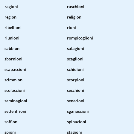
ragioni
raschioni
regioni
religioni
ribellioni
rioni
riunioni
rompicoglioni
sabbioni
salagioni
sbornioni
scaglioni
scapaccioni
schidioni
scimmioni
scorpioni
sculaccioni
secchioni
seminagioni
senecioni
settentrioni
sganascioni
soffioni
spinacioni
spioni
stagioni