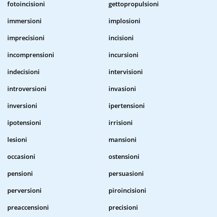
fotoincisioni
gettopropulsioni
immersioni
implosioni
imprecisioni
incisioni
incomprensioni
incursioni
indecisioni
intervisioni
introversioni
invasioni
inversioni
ipertensioni
ipotensioni
irrisioni
lesioni
mansioni
occasioni
ostensioni
pensioni
persuasioni
perversioni
piroincisioni
preaccensioni
precisioni