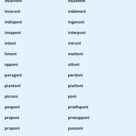
incartoni
incastoni
incoroni
indemoni
indisponi
ingavoni
insaponi
interponi
intoni
introni
limoni
mattoni
opponi
ottoni
paragoni
perdoni
piantoni
piattoni
picconi
poni
posponi
predisponi
preponi
presupponi
proponi
punzoni