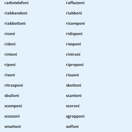
radiotelefoni
raffazzoni
riabbandoni
riabboni
riabbottoni
ricomponi
riconi
ridisponi
ridoni
riesponi
rintoni
rintroni
riponi
riproponi
risoni
risuoni
ritrasponi
sbottoni
sbulloni
scantoni
scomponi
scoroni
scozzoni
sgropponi
smattoni
solfoni