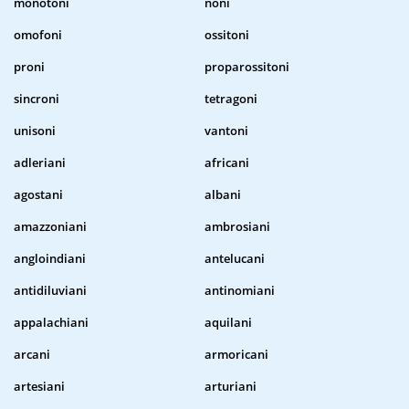
monotoni
noni
omofoni
ossitoni
proni
proparossitoni
sincroni
tetragoni
unisoni
vantoni
adleriani
africani
agostani
albani
amazzoniani
ambrosiani
angloindiani
antelucani
antidiluviani
antinomiani
appalachiani
aquilani
arcani
armoricani
artesiani
arturiani