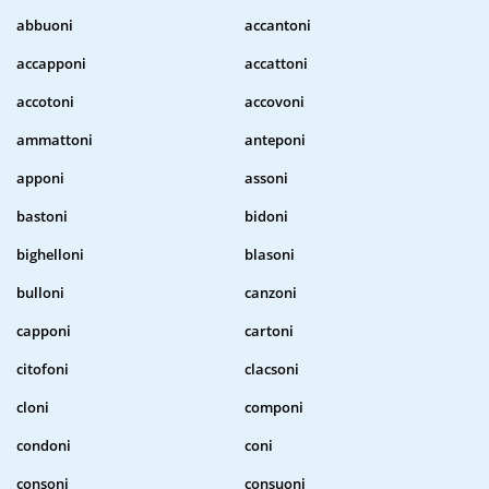
abbuoni
accantoni
accapponi
accattoni
accotoni
accovoni
ammattoni
anteponi
apponi
assoni
bastoni
bidoni
bighelloni
blasoni
bulloni
canzoni
capponi
cartoni
citofoni
clacsoni
cloni
componi
condoni
coni
consoni
consuoni