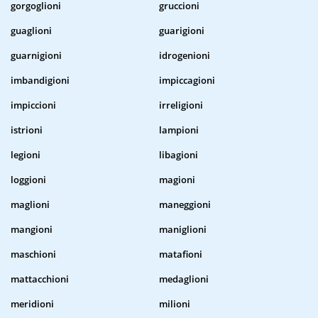
gorgoglioni
gruccioni
guaglioni
guarigioni
guarnigioni
idrogenioni
imbandigioni
impiccagioni
impiccioni
irreligioni
istrioni
lampioni
legioni
libagioni
loggioni
magioni
maglioni
maneggioni
mangioni
maniglioni
maschioni
matafioni
mattacchioni
medaglioni
meridioni
milioni