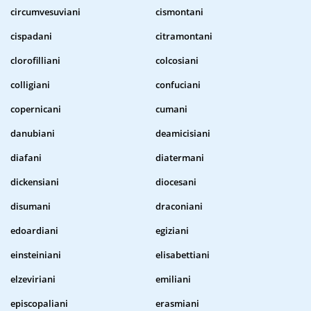
circumvesuviani
cismontani
cispadani
citramontani
clorofilliani
colcosiani
colligiani
confuciani
copernicani
cumani
danubiani
deamicisiani
diafani
diatermani
dickensiani
diocesani
disumani
draconiani
edoardiani
egiziani
einsteiniani
elisabettiani
elzeviriani
emiliani
episcopaliani
erasmiani