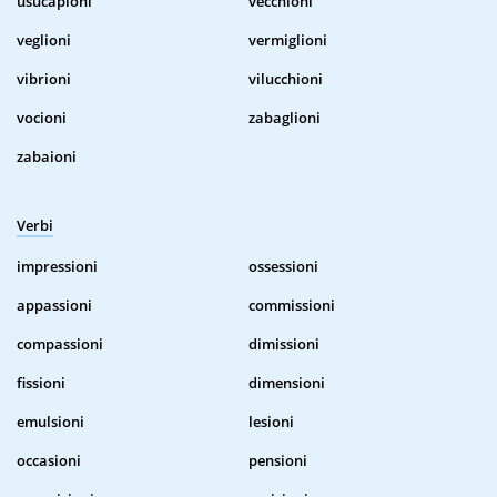
usucapioni
vecchioni
veglioni
vermiglioni
vibrioni
vilucchioni
vocioni
zabaglioni
zabaioni
Verbi
impressioni
ossessioni
appassioni
commissioni
compassioni
dimissioni
fissioni
dimensioni
emulsioni
lesioni
occasioni
pensioni