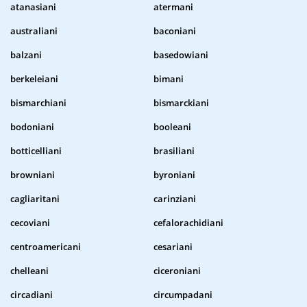
atanasiani
atermani
australiani
baconiani
balzani
basedowiani
berkeleiani
bimani
bismarchiani
bismarckiani
bodoniani
booleani
botticelliani
brasiliani
browniani
byroniani
cagliaritani
carinziani
cecoviani
cefalorachidiani
centroamericani
cesariani
chelleani
ciceroniani
circadiani
circumpadani