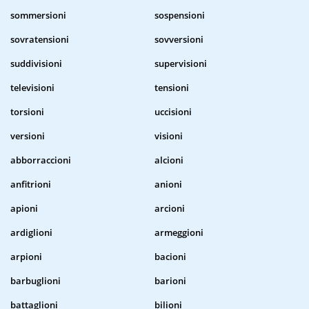
sommersioni
sospensioni
sovratensioni
sovversioni
suddivisioni
supervisioni
televisioni
tensioni
torsioni
uccisioni
versioni
visioni
abborraccioni
alcioni
anfitrioni
anioni
apioni
arcioni
ardiglioni
armeggioni
arpioni
bacioni
barbuglioni
barioni
battaglioni
bilioni