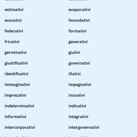
estimativi
evaporativi
evocativi
fecondativi
federativi
formativi
fricativi
generativi
germinativi
giulivi
giustificativi
governativi
identificativi
illativi
immaginativi
impegnativi
imprecativi
incoativi
indeterminativi
indicativi
informativi
integrativi
intercorporativi
intergovernativi