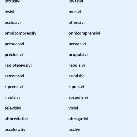
intrusivi
invasivi
lesivi
musivi
occlusivi
offensivi
omnicomprensivi
onnicomprensivi
persuasivi
pervasivi
preclusivi
propulsivi
radiotelevisivi
repulsivi
retrovisivi
revulsivi
riprensivi
ripulsivi
rivulsivi
sospensivi
televisivi
visivi
abbreviativi
abrogativi
accelerativi
acclivi