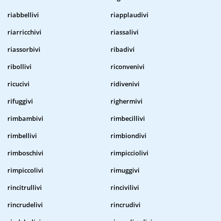
riabbellivi
riapplaudivi
riarricchivi
riassalivi
riassorbivi
ribadivi
ribollivi
riconvenivi
ricucivi
ridivenivi
rifuggivi
righermivi
rimbambivi
rimbecillivi
rimbellivi
rimbiondivi
rimboschivi
rimpicciolivi
rimpiccolivi
rimuggivi
rincitrullivi
rincivilivi
rincrudelivi
rincrudivi