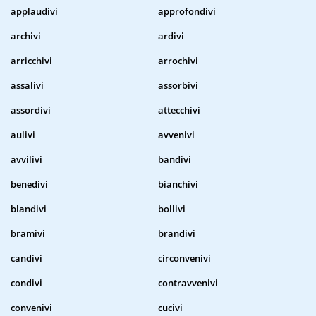
applaudivi
approfondivi
archivi
ardivi
arricchivi
arrochivi
assalivi
assorbivi
assordivi
attecchivi
aulivi
avvenivi
avvilivi
bandivi
benedivi
bianchivi
blandivi
bollivi
bramivi
brandivi
candivi
circonvenivi
condivi
contravvenivi
convenivi
cucivi