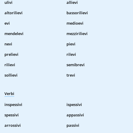
ulivi
allievi
altorilievi
bassorilievi
evi
medioevi
mendelevi
mezzirilievi
nevi
pievi
prelievi
rilevi
rilievi
semibrevi
sollievi
trevi
Verbi
inspessivi
ispessivi
spessivi
appassivi
arrossivi
passivi