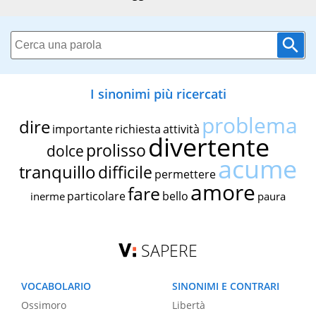
I sinonimi più ricercati
problema
dire
importante
richiesta
attività
divertente
prolisso
dolce
acume
tranquillo
difficile
permettere
amore
fare
particolare
bello
inerme
paura
SAPERE
VOCABOLARIO
SINONIMI E CONTRARI
Ossimoro
Libertà