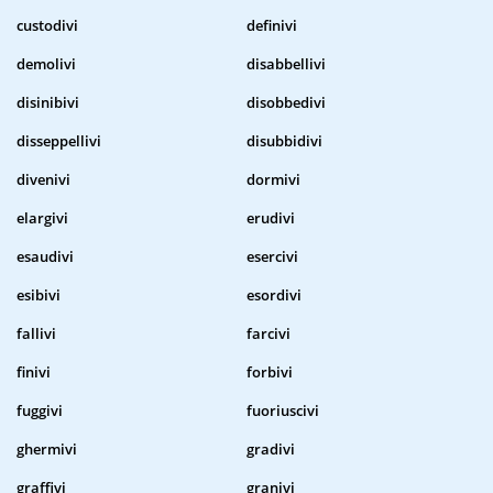
custodivi
definivi
demolivi
disabbellivi
disinibivi
disobbedivi
disseppellivi
disubbidivi
divenivi
dormivi
elargivi
erudivi
esaudivi
esercivi
esibivi
esordivi
fallivi
farcivi
finivi
forbivi
fuggivi
fuoriuscivi
ghermivi
gradivi
graffivi
granivi