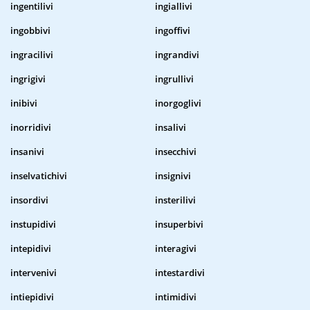
ingentilivi
ingiallivi
ingobbivi
ingoffivi
ingracilivi
ingrandivi
ingrigivi
ingrullivi
inibivi
inorgoglivi
inorridivi
insalivi
insanivi
insecchivi
inselvatichivi
insignivi
insordivi
insterilivi
instupidivi
insuperbivi
intepidivi
interagivi
intervenivi
intestardivi
intiepidivi
intimidivi