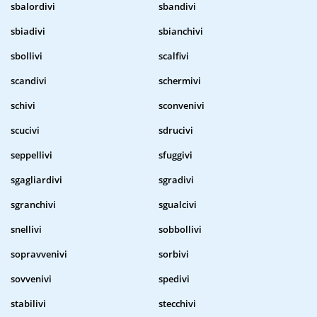
sbalordivi
sbandivi
sbiadivi
sbianchivi
sbollivi
scalfivi
scandivi
schermivi
schivi
sconvenivi
scucivi
sdrucivi
seppellivi
sfuggivi
sgagliardivi
sgradivi
sgranchivi
sgualcivi
snellivi
sobbollivi
sopravvenivi
sorbivi
sovvenivi
spedivi
stabilivi
stecchivi