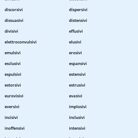
discorsivi
dispersivi
dissuasivi
distensivi
divisivi
effusivi
elettroconvulsivi
elusivi
emulsivi
erosivi
esclusivi
espansivi
espulsivi
estensivi
estorsivi
estrusivi
eurovisivi
evasivi
eversivi
implosivi
incisivi
inclusivi
inoffensivi
intensivi