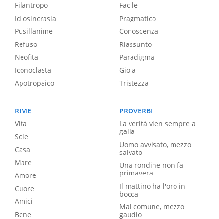
Filantropo
Facile
Idiosincrasia
Pragmatico
Pusillanime
Conoscenza
Refuso
Riassunto
Neofita
Paradigma
Iconoclasta
Gioia
Apotropaico
Tristezza
RIME
PROVERBI
Vita
La verità vien sempre a
galla
Sole
Uomo avvisato, mezzo
Casa
salvato
Mare
Una rondine non fa
primavera
Amore
Il mattino ha l'oro in
Cuore
bocca
Amici
Mal comune, mezzo
Bene
gaudio