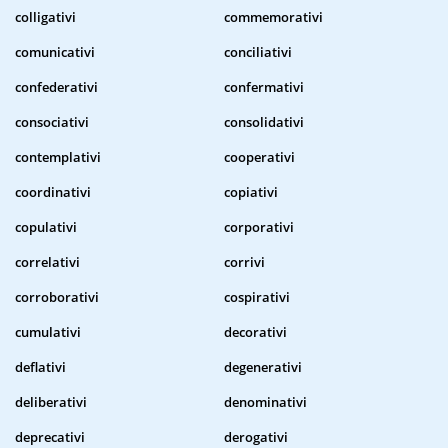
colligativi
commemorativi
comunicativi
conciliativi
confederativi
confermativi
consociativi
consolidativi
contemplativi
cooperativi
coordinativi
copiativi
copulativi
corporativi
correlativi
corrivi
corroborativi
cospirativi
cumulativi
decorativi
deflativi
degenerativi
deliberativi
denominativi
deprecativi
derogativi