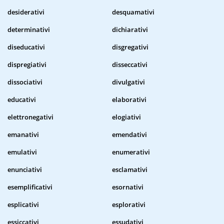
desiderativi
desquamativi
determinativi
dichiarativi
diseducativi
disgregativi
dispregiativi
disseccativi
dissociativi
divulgativi
educativi
elaborativi
elettronegativi
elogiativi
emanativi
emendativi
emulativi
enumerativi
enunciativi
esclamativi
esemplificativi
esornativi
esplicativi
esplorativi
essiccativi
essudativi