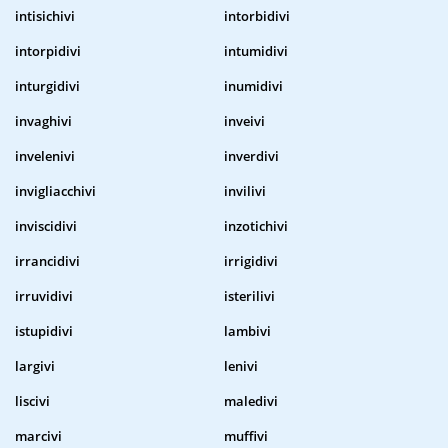
intisichivi
intorbidivi
intorpidivi
intumidivi
inturgidivi
inumidivi
invaghivi
inveivi
invelenivi
inverdivi
invigliacchivi
invilivi
inviscidivi
inzotichivi
irrancidivi
irrigidivi
irruvidivi
isterilivi
istupidivi
lambivi
largivi
lenivi
liscivi
maledivi
marcivi
muffivi