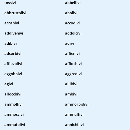
tossivi
abbellivi
abbrustolivi
abolivi
accanivi
accudivi
addivenivi
addolcivi
adibivi
adivi
adsorbivi
affienivi
affievolivi
affiochivi
aggobbivi
aggredivi
agivi
allibivi
allocchivi
ambivi
ammollivi
ammorbidivi
ammoscivi
ammuffivi
ammutolivi
annichilivi