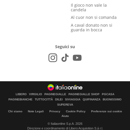
Il gioco non vale la
candela
Al cuor non si comanda
A caval donato non si
guarda in bocca
Seguici su
LIBERO
VIRGILIO
PAGINEGIALLE
PAGINEGIALLE SHOP
PGCASA
PAGINEBIANCHE
TUTTOCITTÀ
DILEI
SIVIAGGIA
QUIFINANZA
BUONISSIMO
SUPEREVA
Chi siamo
Note Legali
Privacy
Cookie Policy
Preferenze sui cookie
Aiuto
© Italiaonline S.p.A. 2026
Direzione e coordinamento di Libero Acquisition S.á r.l.