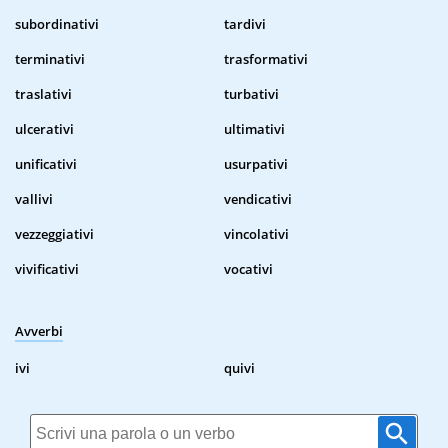
subordinativi
tardivi
terminativi
trasformativi
traslativi
turbativi
ulcerativi
ultimativi
unificativi
usurpativi
vallivi
vendicativi
vezzeggiativi
vincolativi
vivificativi
vocativi
Avverbi
ivi
quivi