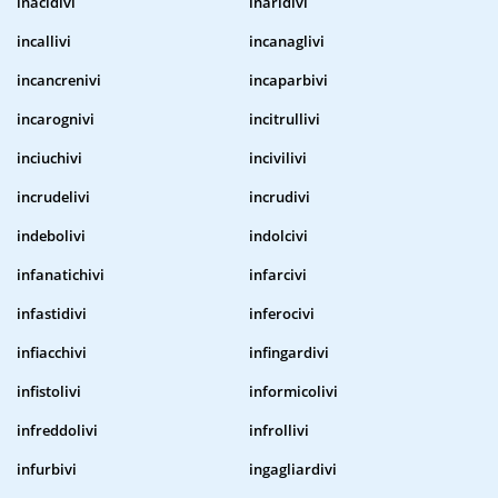
inacidivi
inaridivi
incallivi
incanaglivi
incancrenivi
incaparbivi
incarognivi
incitrullivi
inciuchivi
incivilivi
incrudelivi
incrudivi
indebolivi
indolcivi
infanatichivi
infarcivi
infastidivi
inferocivi
infiacchivi
infingardivi
infistolivi
informicolivi
infreddolivi
infrollivi
infurbivi
ingagliardivi