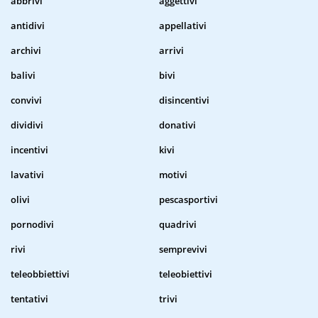
abbrivi
aggettivi
antidivi
appellativi
archivi
arrivi
balivi
bivi
convivi
disincentivi
dividivi
donativi
incentivi
kivi
lavativi
motivi
olivi
pescasportivi
pornodivi
quadrivi
rivi
semprevivi
teleobbiettivi
teleobiettivi
tentativi
trivi