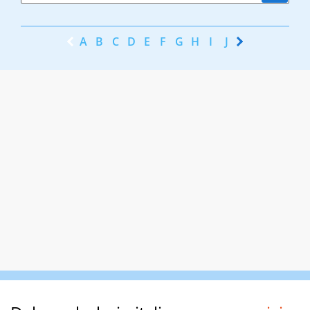
A
B
C
D
E
F
G
H
I
J
K
L
M
N