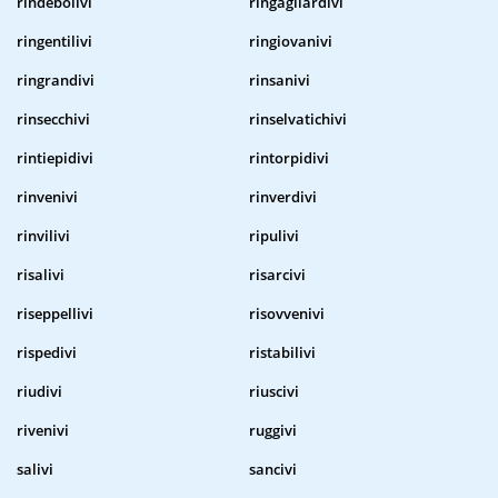
rindebolivi
ringagliardivi
ringentilivi
ringiovanivi
ringrandivi
rinsanivi
rinsecchivi
rinselvatichivi
rintiepidivi
rintorpidivi
rinvenivi
rinverdivi
rinvilivi
ripulivi
risalivi
risarcivi
riseppellivi
risovvenivi
rispedivi
ristabilivi
riudivi
riuscivi
rivenivi
ruggivi
salivi
sancivi