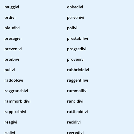
muggivi
obbedivi
ordivi
pervenivi
plaudivi
polivi
presagivi
prestabilivi
prevenivi
progredivi
proibivi
provenivi
pulivi
rabbrividivi
raddolcivi
raggentilivi
raggranchivi
rammollivi
rammorbidivi
rancidivi
rappiccinivi
rattiepidivi
reagivi
recidivi
redivi
regredivi