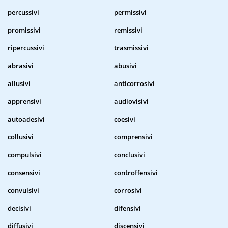
percussivi
permissivi
promissivi
remissivi
ripercussivi
trasmissivi
abrasivi
abusivi
allusivi
anticorrosivi
apprensivi
audiovisivi
autoadesivi
coesivi
collusivi
comprensivi
compulsivi
conclusivi
consensivi
controffensivi
convulsivi
corrosivi
decisivi
difensivi
diffusivi
discensivi