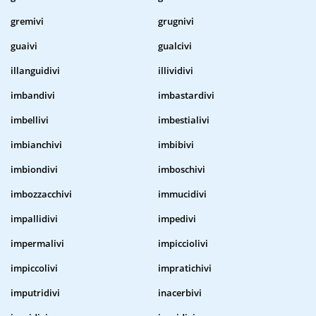
gremivi
grugnivi
guaivi
gualcivi
illanguidivi
illividivi
imbandivi
imbastardivi
imbellivi
imbestialivi
imbianchivi
imbibivi
imbiondivi
imboschivi
imbozzacchivi
immucidivi
impallidivi
impedivi
impermalivi
impicciolivi
impiccolivi
impratichivi
imputridivi
inacerbivi