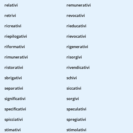
relativi
remunerativi
retrivi
revocativi
ricreativi
rieducativi
riepilogativi
rievocativi
riformativi
rigenerativi
rimunerativi
risorgivi
ristorativi
rivendicativi
sbrigativi
schivi
separativi
siccativi
significativi
sorgivi
specificativi
speculativi
spicciativi
spregiativi
stimativi
stimolativi