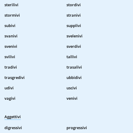
sterilivi
stordivi
stormivi
stranivi
subivi
supplivi
svanivi
svelenivi
svenivi
sverdivi
svilivi
tallivi
tradivi
trasalivi
trasgredivi
ubbidivi
udivi
uscivi
vagivi
venivi
Aggettivi
digressivi
progressivi