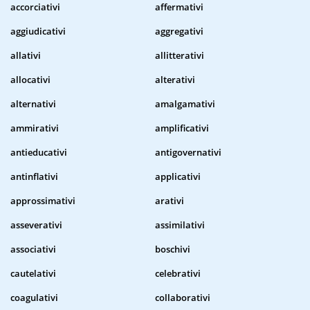
accorciativi
affermativi
aggiudicativi
aggregativi
allativi
allitterativi
allocativi
alterativi
alternativi
amalgamativi
ammirativi
amplificativi
antieducativi
antigovernativi
antinflativi
applicativi
approssimativi
arativi
asseverativi
assimilativi
associativi
boschivi
cautelativi
celebrativi
coagulativi
collaborativi