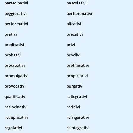
partecipativi
pascolativi
peggiorativi
perfezionativi
performativi
plicativi
prativi
precativi
predicativi
privi
probativi
proclivi
procreativi
proliferativi
promulgativi
propiziativi
provocativi
purgativi
qualificativi
rallegrativi
raziocinativi
recidivi
reduplicativi
refrigerativi
regolativi
reintegrativi