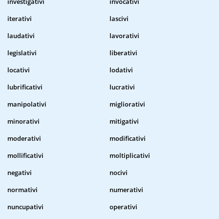
investigativi
invocativi
iterativi
lascivi
laudativi
lavorativi
legislativi
liberativi
locativi
lodativi
lubrificativi
lucrativi
manipolativi
migliorativi
minorativi
mitigativi
moderativi
modificativi
mollificativi
moltiplicativi
negativi
nocivi
normativi
numerativi
nuncupativi
operativi