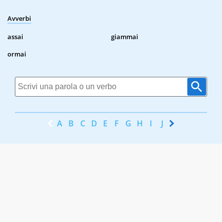
Avverbi
assai
giammai
ormai
A
B
C
D
E
F
G
H
I
J
K
L
M
N