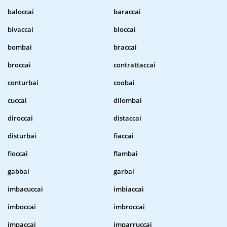
baloccai
baraccai
bivaccai
bloccai
bombai
braccai
broccai
contrattaccai
conturbai
coobai
cuccai
dilombai
diroccai
distaccai
disturbai
fiaccai
fioccai
flambai
gabbai
garbai
imbacuccai
imbiaccai
imboccai
imbroccai
impaccai
imparruccai