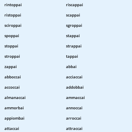
rintoppai
riscappai
ristoppai
scappai
sciroppai
sgroppai
spoppai
stappai
stoppai
strappai
stroppai
tappai
zappai
abbai
abboccai
acciaccai
accoccai
addobbai
almanaccai
ammaccai
ammorbai
annoccai
appiombai
arroccai
attaccai
attraccai