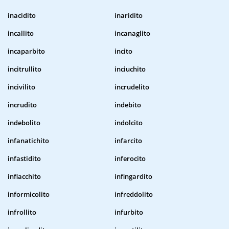
inacidito
inaridito
incallito
incanaglito
incaparbito
incito
incitrullito
inciuchito
incivilito
incrudelito
incrudito
indebito
indebolito
indolcito
infanatichito
infarcito
infastidito
inferocito
infiacchito
infingardito
informicolito
infreddolito
infrollito
infurbito