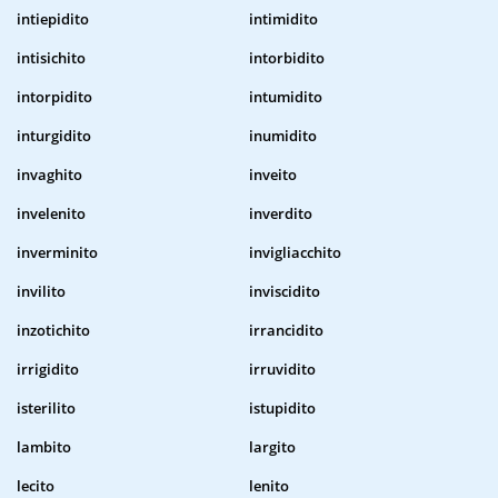
intiepidito
intimidito
intisichito
intorbidito
intorpidito
intumidito
inturgidito
inumidito
invaghito
inveito
invelenito
inverdito
inverminito
invigliacchito
invilito
inviscidito
inzotichito
irrancidito
irrigidito
irruvidito
isterilito
istupidito
lambito
largito
lecito
lenito