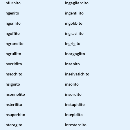
infurbito
ingagliardito
ingenito
ingentilito
ingiallito
ingobbito
ingoffito
ingracilito
ingrandito
ingrigito
ingrullito
inorgoglito
inorridito
insanito
insecchito
inselvatichito
insignito
insolito
insonnolito
insordito
insterilito
instupidito
insuperbito
intepidito
interagito
intestardito