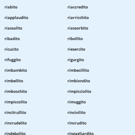
riabito
riaccredito
riapplaudito
riarricchito
riassalito
riassorbito
ribadito
ribollito
ricucito
riesercito
rifuggito
rigurgito
rimbambito
rimbecillito
rimbellito
rimbiondito
rimboschito
rimpicciolito
rimpiccolito
rimuggito
rincitrullito
rincivilito
rincrudelito
rincrudito
rindebolito
ringagliardito