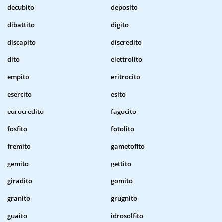
decubito
deposito
dibattito
digito
discapito
discredito
dito
elettrolito
empito
eritrocito
esercito
esito
eurocredito
fagocito
fosfito
fotolito
fremito
gametofito
gemito
gettito
giradito
gomito
granito
grugnito
guaito
idrosolfito