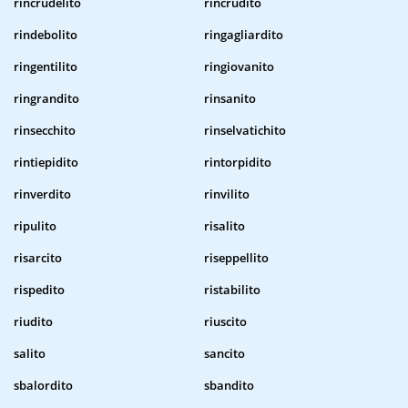
rincrudelito
rincrudito
rindebolito
ringagliardito
ringentilito
ringiovanito
ringrandito
rinsanito
rinsecchito
rinselvatichito
rintiepidito
rintorpidito
rinverdito
rinvilito
ripulito
risalito
risarcito
riseppellito
rispedito
ristabilito
riudito
riuscito
salito
sancito
sbalordito
sbandito