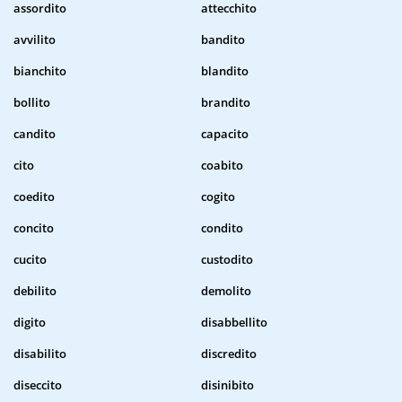
assordito
attecchito
avvilito
bandito
bianchito
blandito
bollito
brandito
candito
capacito
cito
coabito
coedito
cogito
concito
condito
cucito
custodito
debilito
demolito
digito
disabbellito
disabilito
discredito
diseccito
disinibito