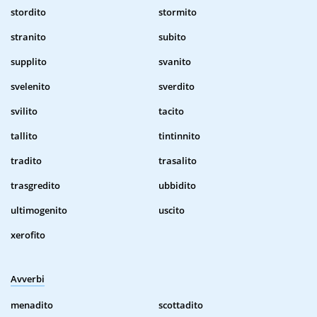
stordito
stormito
stranito
subito
supplito
svanito
svelenito
sverdito
svilito
tacito
tallito
tintinnito
tradito
trasalito
trasgredito
ubbidito
ultimogenito
uscito
xerofito
Avverbi
menadito
scottadito