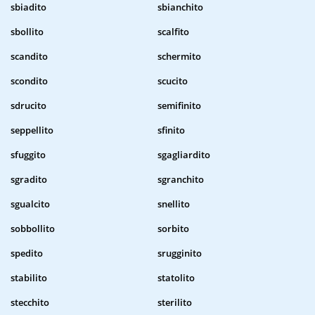
sbiadito
sbianchito
sbollito
scalfito
scandito
schermito
scondito
scucito
sdrucito
semifinito
seppellito
sfinito
sfuggito
sgagliardito
sgradito
sgranchito
sgualcito
snellito
sobbollito
sorbito
spedito
srugginito
stabilito
statolito
stecchito
sterilito