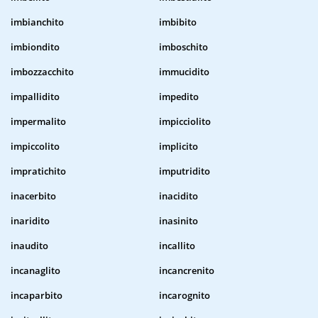
imbianchito
imbibito
imbiondito
imboschito
imbozzacchito
immucidito
impallidito
impedito
impermalito
impicciolito
impiccolito
implicito
impratichito
imputridito
inacerbito
inacidito
inaridito
inasinito
inaudito
incallito
incanaglito
incancrenito
incaparbito
incarognito