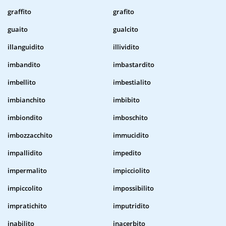
graffito
grafito
guaito
gualcito
illanguidito
illividito
imbandito
imbastardito
imbellito
imbestialito
imbianchito
imbibito
imbiondito
imboschito
imbozzacchito
immucidito
impallidito
impedito
impermalito
impicciolito
impiccolito
impossibilito
impratichito
imputridito
inabilito
inacerbito