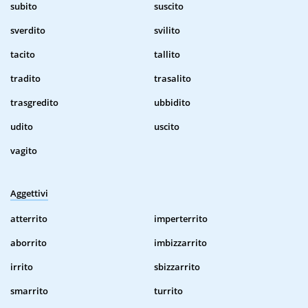
subito
suscito
sverdito
svilito
tacito
tallito
tradito
trasalito
trasgredito
ubbidito
udito
uscito
vagito
Aggettivi
atterrito
imperterrito
aborrito
imbizzarrito
irrito
sbizzarrito
smarrito
turrito