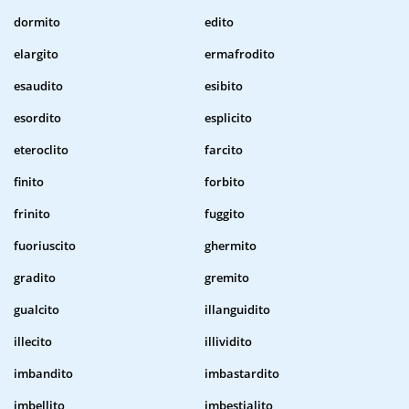
dormito
edito
elargito
ermafrodito
esaudito
esibito
esordito
esplicito
eteroclito
farcito
finito
forbito
frinito
fuggito
fuoriuscito
ghermito
gradito
gremito
gualcito
illanguidito
illecito
illividito
imbandito
imbastardito
imbellito
imbestialito