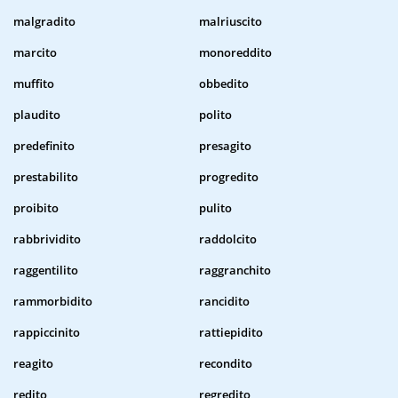
malgradito
malriuscito
marcito
monoreddito
muffito
obbedito
plaudito
polito
predefinito
presagito
prestabilito
progredito
proibito
pulito
rabbrividito
raddolcito
raggentilito
raggranchito
rammorbidito
rancidito
rappiccinito
rattiepidito
reagito
recondito
redito
regredito