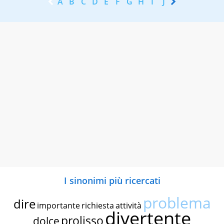
A
B
C
D
E
F
G
H
I
J
K
L
M
N
I sinonimi più ricercati
problema
dire
importante
richiesta
attività
divertente
prolisso
dolce