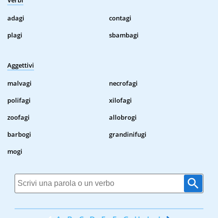
Verbi
adagi
contagi
plagi
sbambagi
Aggettivi
malvagi
necrofagi
polifagi
xilofagi
zoofagi
allobrogi
barbogi
grandinifugi
mogi