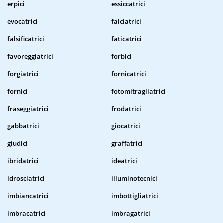
erpici
essiccatrici
evocatrici
falciatrici
falsificatrici
faticatrici
favoreggiatrici
forbici
forgiatrici
fornicatrici
fornici
fotomitragliatrici
fraseggiatrici
frodatrici
gabbatrici
giocatrici
giudici
graffatrici
ibridatrici
ideatrici
idrosciatrici
illuminotecnici
imbiancatrici
imbottigliatrici
imbracatrici
imbragatrici