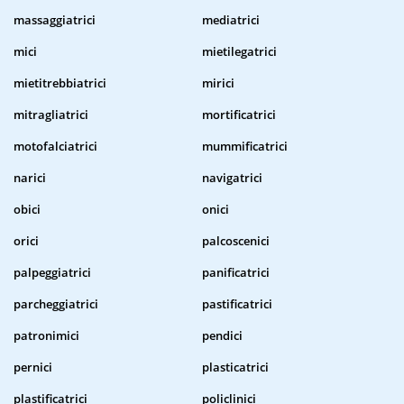
massaggiatrici
mediatrici
mici
mietilegatrici
mietitrebbiatrici
mirici
mitragliatrici
mortificatrici
motofalciatrici
mummificatrici
narici
navigatrici
obici
onici
orici
palcoscenici
palpeggiatrici
panificatrici
parcheggiatrici
pastificatrici
patronimici
pendici
pernici
plasticatrici
plastificatrici
policlinici