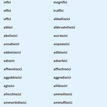
infici
magnifici
offici
traffici
uffici
abbelliscici
abbici
abbrustoliscici
aboliscici
accrescici
accudiscici
acquiescici
addolciscici
adibiscici
adiscici
adsorbici
affievoliscici
affiochiscici
aggobbiscici
aggrediscici
agiscici
allibiscici
allocchiscici
ammolliscici
ammorbidiscici
ammuffiscici