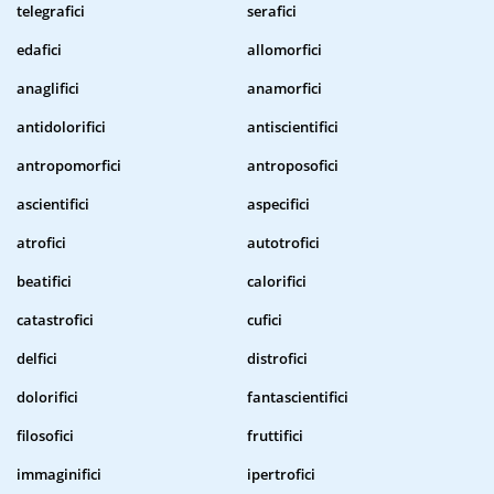
telegrafici
serafici
edafici
allomorfici
anaglifici
anamorfici
antidolorifici
antiscientifici
antropomorfici
antroposofici
ascientifici
aspecifici
atrofici
autotrofici
beatifici
calorifici
catastrofici
cufici
delfici
distrofici
dolorifici
fantascientifici
filosofici
fruttifici
immaginifici
ipertrofici