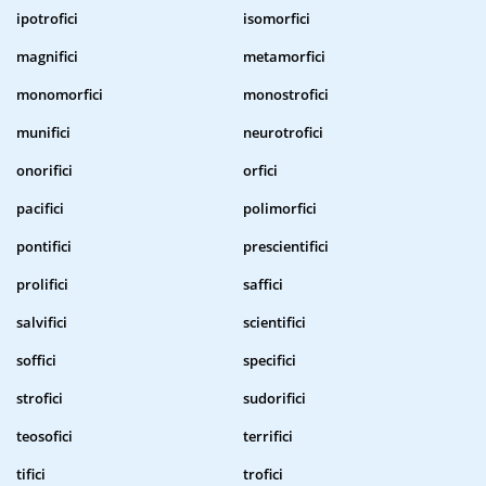
ipotrofici
isomorfici
magnifici
metamorfici
monomorfici
monostrofici
munifici
neurotrofici
onorifici
orfici
pacifici
polimorfici
pontifici
prescientifici
prolifici
saffici
salvifici
scientifici
soffici
specifici
strofici
sudorifici
teosofici
terrifici
tifici
trofici