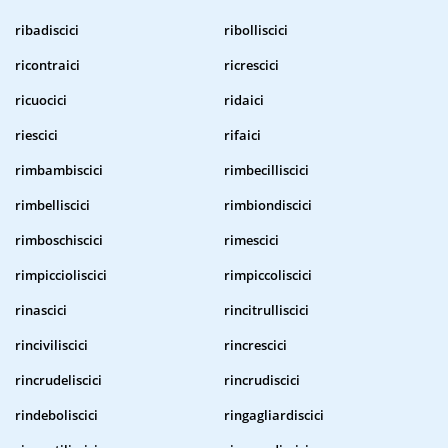
ribadiscici
ribolliscici
ricontraici
ricrescici
ricuocici
ridaici
riescici
rifaici
rimbambiscici
rimbecilliscici
rimbelliscici
rimbiondiscici
rimboschiscici
rimescici
rimpiccioliscici
rimpiccoliscici
rinascici
rincitrulliscici
rinciviliscici
rincrescici
rincrudeliscici
rincrudiscici
rindeboliscici
ringagliardiscici