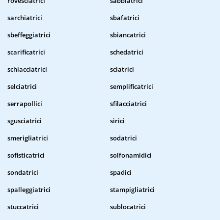
rovesciatrici
sabbiatrici
sarchiatrici
sbafatrici
sbeffeggiatrici
sbiancatrici
scarificatrici
schedatrici
schiacciatrici
sciatrici
selciatrici
semplificatrici
serrapollici
sfilacciatrici
sgusciatrici
sirici
smerigliatrici
sodatrici
sofisticatrici
solfonamidici
sondatrici
spadici
spalleggiatrici
stampigliatrici
stuccatrici
sublocatrici