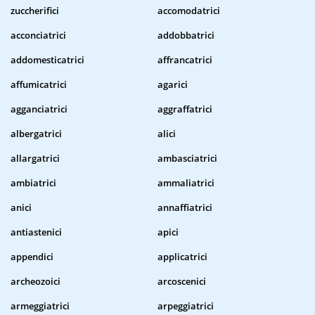
zuccherifici
accomodatrici
acconciatrici
addobbatrici
addomesticatrici
affrancatrici
affumicatrici
agarici
agganciatrici
aggraffatrici
albergatrici
alici
allargatrici
ambasciatrici
ambiatrici
ammaliatrici
anici
annaffiatrici
antiastenici
apici
appendici
applicatrici
archeozoici
arcoscenici
armeggiatrici
arpeggiatrici