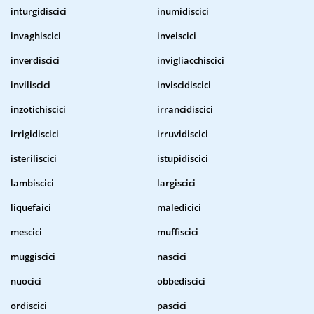
inturgidiscici
inumidiscici
invaghiscici
inveiscici
inverdiscici
invigliacchiscici
inviliscici
inviscidiscici
inzotichiscici
irrancidiscici
irrigidiscici
irruvidiscici
isteriliscici
istupidiscici
lambiscici
largiscici
liquefaici
maledicici
mescici
muffiscici
muggiscici
nascici
nuocici
obbediscici
ordiscici
pascici