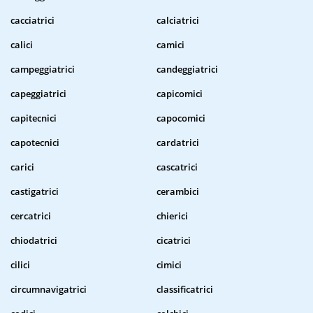
cacciatrici
calciatrici
calici
camici
campeggiatrici
candeggiatrici
capeggiatrici
capicomici
capitecnici
capocomici
capotecnici
cardatrici
carici
cascatrici
castigatrici
cerambici
cercatrici
chierici
chiodatrici
cicatrici
cilici
cimici
circumnavigatrici
classificatrici