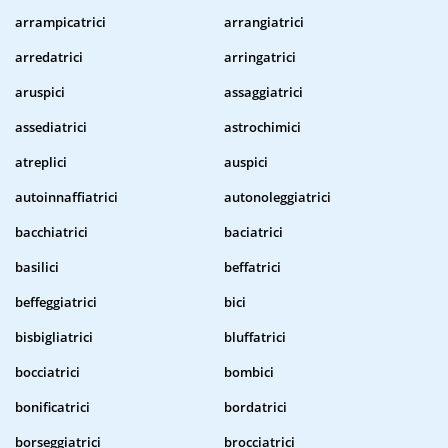
arrampicatrici
arrangiatrici
arredatrici
arringatrici
aruspici
assaggiatrici
assediatrici
astrochimici
atreplici
auspici
autoinnaffiatrici
autonoleggiatrici
bacchiatrici
baciatrici
basilici
beffatrici
beffeggiatrici
bici
bisbigliatrici
bluffatrici
bocciatrici
bombici
bonificatrici
bordatrici
borseggiatrici
brocciatrici