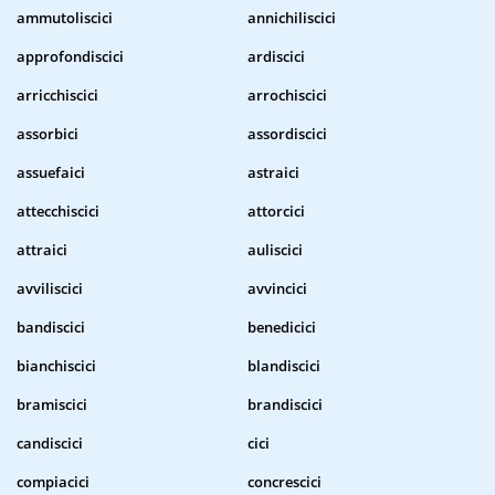
ammutoliscici
annichiliscici
approfondiscici
ardiscici
arricchiscici
arrochiscici
assorbici
assordiscici
assuefaici
astraici
attecchiscici
attorcici
attraici
auliscici
avviliscici
avvincici
bandiscici
benedicici
bianchiscici
blandiscici
bramiscici
brandiscici
candiscici
cici
compiacici
concrescici