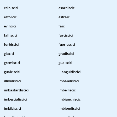
esibiscici
esordiscici
estorcici
estraici
evincici
faici
falliscici
farciscici
forbiscici
fuoriescici
giacici
gradiscici
gremiscici
guaiscici
gualciscici
illanguidiscici
illividiscici
imbandiscici
imbastardiscici
imbelliscici
imbestialiscici
imbianchiscici
imbibiscici
imbiondiscici