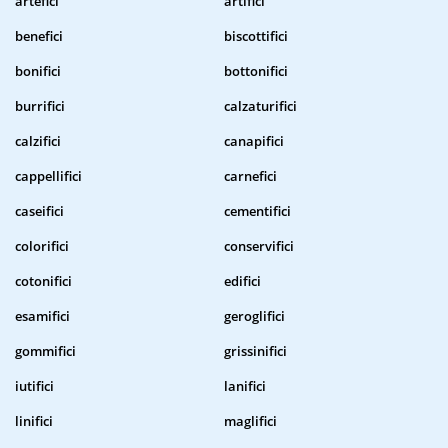
artefici
artifici
benefici
biscottifici
bonifici
bottonifici
burrifici
calzaturifici
calzifici
canapifici
cappellifici
carnefici
caseifici
cementifici
colorifici
conservifici
cotonifici
edifici
esamifici
geroglifici
gommifici
grissinifici
iutifici
lanifici
linifici
maglifici