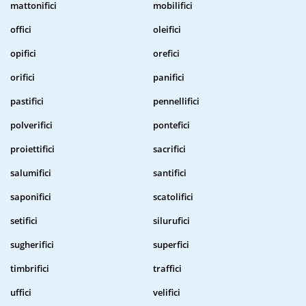
mattonifici
mobilifici
offici
oleifici
opifici
orefici
orifici
panifici
pastifici
pennellifici
polverifici
pontefici
proiettifici
sacrifici
salumifici
santifici
saponifici
scatolifici
setifici
silurufici
sugherifici
superfici
timbrifici
traffici
uffici
velifici