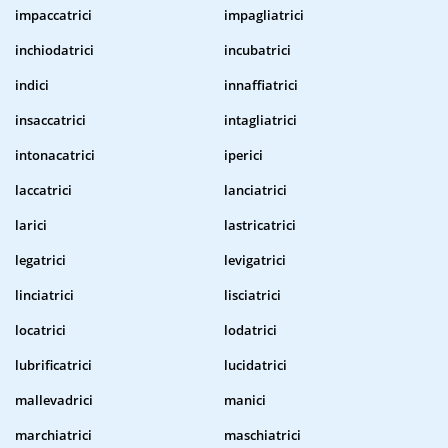
impaccatrici
impagliatrici
inchiodatrici
incubatrici
indici
innaffiatrici
insaccatrici
intagliatrici
intonacatrici
iperici
laccatrici
lanciatrici
larici
lastricatrici
legatrici
levigatrici
linciatrici
lisciatrici
locatrici
lodatrici
lubrificatrici
lucidatrici
mallevadrici
manici
marchiatrici
maschiatrici