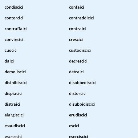
condiscici
confaici
contorcici
contraddicici
contraffaici
contraici
convincici
crescici
cuocici
custodiscici
daici
decrescici
demoliscici
detraici
disinibiscici
disobbediscici
dispiacici
distorcici
distraici
disubbidiscici
elargiscici
erudiscici
esaudiscici
escici
escrescici
eserciscici