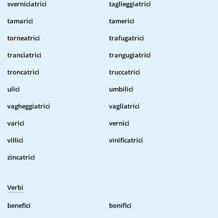
sverniciatrici
taglieggiatrici
tamarici
tamerici
torneatrici
trafugatrici
tranciatrici
trangugiatrici
troncatrici
truccatrici
ulici
umbilici
vagheggiatrici
vagliatrici
varici
vernici
villici
vinificatrici
zincatrici
Verbi
benefici
bonifici