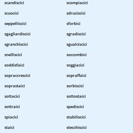
scandiscici
scompiacici
scuocici
sdruciscici
seppelliscici
sforbici
sgagliardiscici
sgradiscici
sgranchiscici
sgualciscici
snelliscici
soccombici
soddisfaici
soggiacici
sopraccrescici
sopraffaici
soprastaici
sorbiscici
sottacici
sottostaici
sottraici
spediscici
spiacici
stabiliscici
staici
stecchiscici