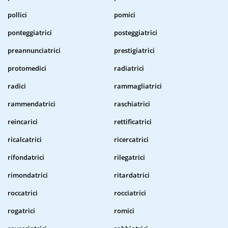
pollici
pomici
ponteggiatrici
posteggiatrici
preannunciatrici
prestigiatrici
protomedici
radiatrici
radici
rammagliatrici
rammendatrici
raschiatrici
reincarici
rettificatrici
ricalcatrici
ricercatrici
rifondatrici
rilegatrici
rimondatrici
ritardatrici
roccatrici
rocciatrici
rogatrici
romici