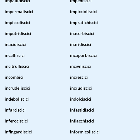
impallidiscici
impediscici
impermaliscici
impiccioliscici
impiccoliscici
impratichiscici
imputridiscici
inacerbiscici
inacidiscici
inaridiscici
incalliscici
incaparbiscici
incitrulliscici
inciviliscici
incombici
increscici
incrudeliscici
incrudiscici
indeboliscici
indolciscici
infarciscici
infastidiscici
inferociscici
infiacchiscici
infingardiscici
informicoliscici