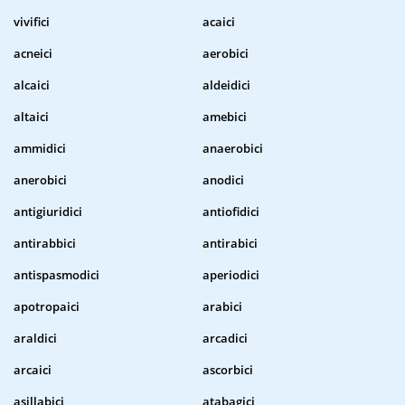
vivifici
acaici
acneici
aerobici
alcaici
aldeidici
altaici
amebici
ammidici
anaerobici
anerobici
anodici
antigiuridici
antiofidici
antirabbici
antirabici
antispasmodici
aperiodici
apotropaici
arabici
araldici
arcadici
arcaici
ascorbici
asillabici
atabagici