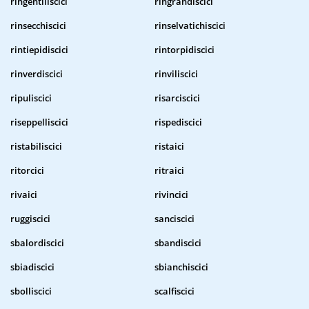
ringentiliscici
ringrandiscici
rinsecchiscici
rinselvatichiscici
rintiepidiscici
rintorpidiscici
rinverdiscici
rinviliscici
ripuliscici
risarciscici
riseppelliscici
rispediscici
ristabiliscici
ristaici
ritorcici
ritraici
rivaici
rivincici
ruggiscici
sanciscici
sbalordiscici
sbandiscici
sbiadiscici
sbianchiscici
sbolliscici
scalfiscici