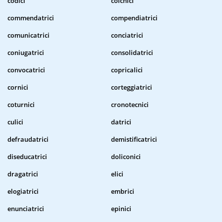
codici
colchici
commendatrici
compendiatrici
comunicatrici
conciatrici
coniugatrici
consolidatrici
convocatrici
copricalici
cornici
corteggiatrici
coturnici
cronotecnici
culici
datrici
defraudatrici
demistificatrici
diseducatrici
doliconici
dragatrici
elici
elogiatrici
embrici
enunciatrici
epinici