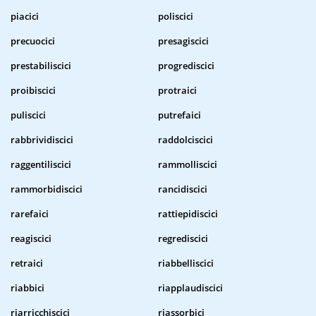
piacici
poliscici
precuocici
presagiscici
prestabiliscici
progrediscici
proibiscici
protraici
puliscici
putrefaici
rabbrividiscici
raddolciscici
raggentiliscici
rammolliscici
rammorbidiscici
rancidiscici
rarefaici
rattiepidiscici
reagiscici
regrediscici
retraici
riabbelliscici
riabbici
riapplaudiscici
riarricchiscici
riassorbici