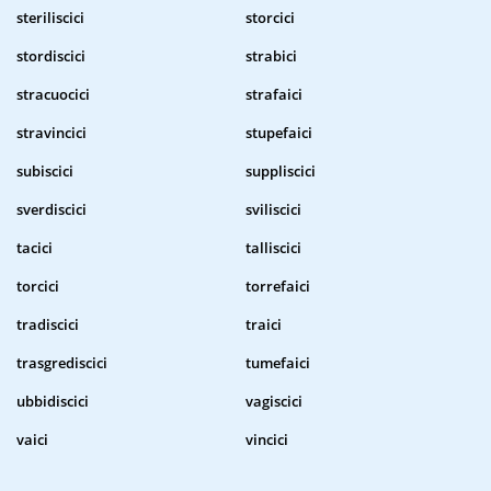
steriliscici
storcici
stordiscici
strabici
stracuocici
strafaici
stravincici
stupefaici
subiscici
suppliscici
sverdiscici
sviliscici
tacici
talliscici
torcici
torrefaici
tradiscici
traici
trasgrediscici
tumefaici
ubbidiscici
vagiscici
vaici
vincici