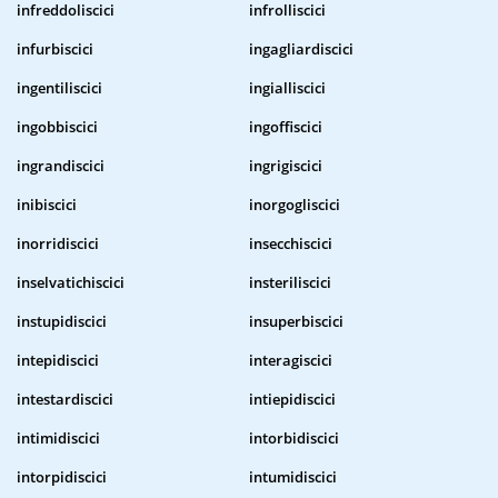
infreddoliscici
infrolliscici
infurbiscici
ingagliardiscici
ingentiliscici
ingialliscici
ingobbiscici
ingoffiscici
ingrandiscici
ingrigiscici
inibiscici
inorgogliscici
inorridiscici
insecchiscici
inselvatichiscici
insteriliscici
instupidiscici
insuperbiscici
intepidiscici
interagiscici
intestardiscici
intiepidiscici
intimidiscici
intorbidiscici
intorpidiscici
intumidiscici