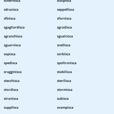
schernisca
scolpisca
sdrucisca
seppellisca
sfinisca
sfornisca
sgagliardisca
sgradisca
sgranchisca
sgualcisca
sguarnisca
snellisca
sopisca
sorbisca
spedisca
spoltronisca
srugginisca
stabilisca
stecchisca
sterilisca
stordisca
stormisca
stranisca
subisca
supplisca
svampisca