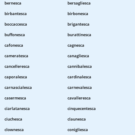
bernesca
bersagliesca
birbantesca
birbonesca
boccaccesca
brigantesca
buffonesca
burattinesca
cafonesca
cagnesca
cameratesca
canagliesca
cancelleresca
cannibalesca
caporalesca
cardinalesca
carnascialesca
carnevalesca
casermesca
cavalleresca
ciarlatanesca
cinquecentesca
ciuchesca
claunesca
clownesca
conigliesca