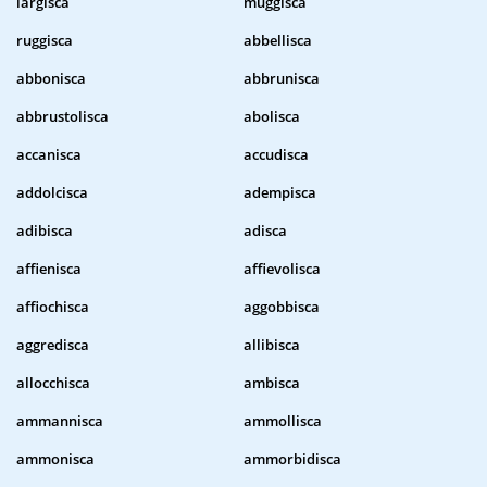
largisca
muggisca
ruggisca
abbellisca
abbonisca
abbrunisca
abbrustolisca
abolisca
accanisca
accudisca
addolcisca
adempisca
adibisca
adisca
affienisca
affievolisca
affiochisca
aggobbisca
aggredisca
allibisca
allocchisca
ambisca
ammannisca
ammollisca
ammonisca
ammorbidisca