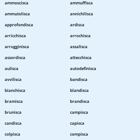
ammoscisca
ammuffisca
ammutolisca
annichilisca
approfondisca
ardisca
arricchisca
arrochisca
arrugginisca
assalisca
assordisca
attecchisca
aulisca
autodefinisca
avvilisca
bandisca
bianchisca
blandisca
bramisca
brandisca
brunisca
campisca
candisca
capisca
colpisca
compisca