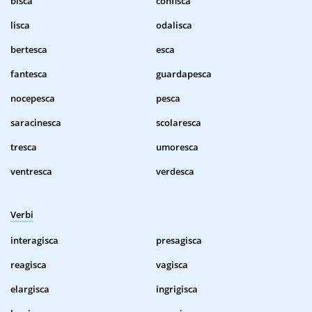
bisca
confisca
lisca
odalisca
bertesca
esca
fantesca
guardapesca
nocepesca
pesca
saracinesca
scolaresca
tresca
umoresca
ventresca
verdesca
Verbi
interagisca
presagisca
reagisca
vagisca
elargisca
ingrigisca