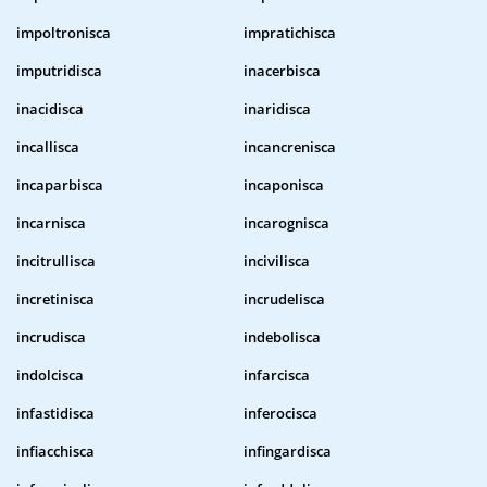
impoltronisca
impratichisca
imputridisca
inacerbisca
inacidisca
inaridisca
incallisca
incancrenisca
incaparbisca
incaponisca
incarnisca
incarognisca
incitrullisca
incivilisca
incretinisca
incrudelisca
incrudisca
indebolisca
indolcisca
infarcisca
infastidisca
inferocisca
infiacchisca
infingardisca