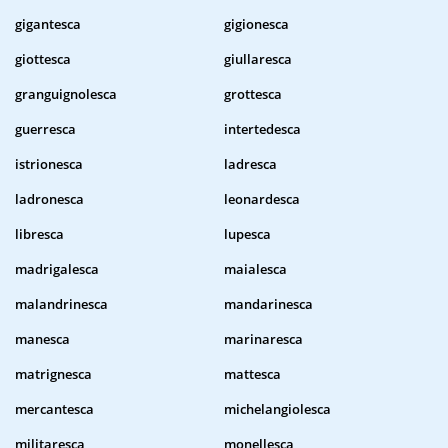
gigantesca
gigionesca
giottesca
giullaresca
granguignolesca
grottesca
guerresca
intertedesca
istrionesca
ladresca
ladronesca
leonardesca
libresca
lupesca
madrigalesca
maialesca
malandrinesca
mandarinesca
manesca
marinaresca
matrignesca
mattesca
mercantesca
michelangiolesca
militaresca
monellesca