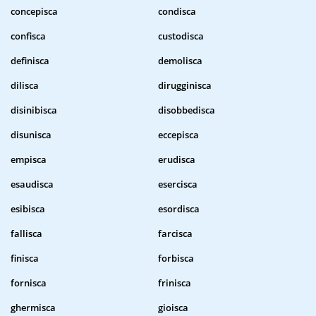
concepisca
condisca
confisca
custodisca
definisca
demolisca
dilisca
dirugginisca
disinibisca
disobbedisca
disunisca
eccepisca
empisca
erudisca
esaudisca
esercisca
esibisca
esordisca
fallisca
farcisca
finisca
forbisca
fornisca
frinisca
ghermisca
gioisca