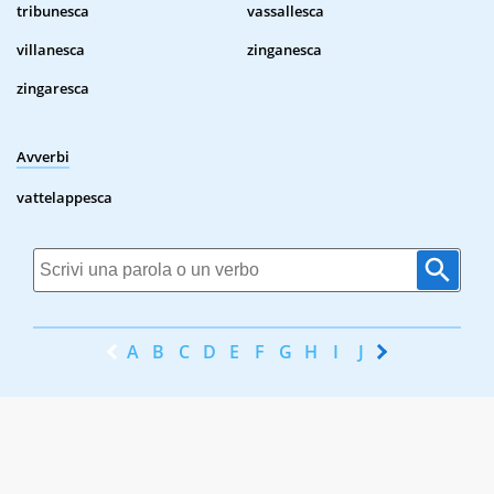
tribunesca
vassallesca
villanesca
zinganesca
zingaresca
Avverbi
vattelappesca
A
B
C
D
E
F
G
H
I
J
K
L
M
N