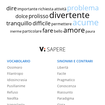
problema
dire
importante
richiesta
attività
divertente
prolisso
dolce
acume
tranquillo
difficile
permettere
amore
fare
particolare
bello
inerme
paura
SAPERE
VOCABOLARIO
SINONIMI E CONTRARI
Ossimoro
Libertà
Filantropo
Facile
Idiosincrasia
Pragmatico
Pusillanime
Conoscenza
Refuso
Riassunto
Neofita
Paradigma
Iconoclasta
Gioia