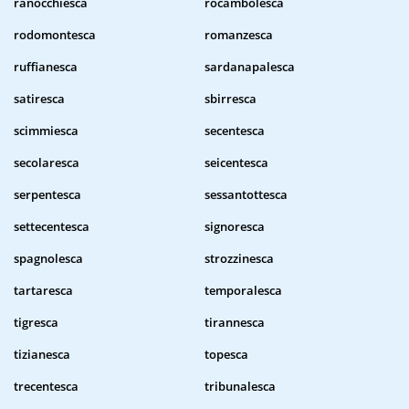
ranocchiesca
rocambolesca
rodomontesca
romanzesca
ruffianesca
sardanapalesca
satiresca
sbirresca
scimmiesca
secentesca
secolaresca
seicentesca
serpentesca
sessantottesca
settecentesca
signoresca
spagnolesca
strozzinesca
tartaresca
temporalesca
tigresca
tirannesca
tizianesca
topesca
trecentesca
tribunalesca