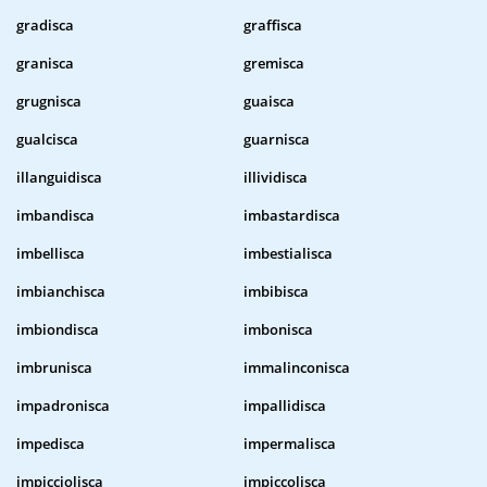
gradisca
graffisca
granisca
gremisca
grugnisca
guaisca
gualcisca
guarnisca
illanguidisca
illividisca
imbandisca
imbastardisca
imbellisca
imbestialisca
imbianchisca
imbibisca
imbiondisca
imbonisca
imbrunisca
immalinconisca
impadronisca
impallidisca
impedisca
impermalisca
impicciolisca
impiccolisca