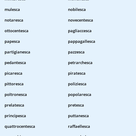
mulesca
nobilesca
notaresca
novecentesca
ottocentesca
pagliaccesca
papesca
pappagallesca
partigianesca
pazzesca
pedantesca
petrarchesca
picaresca
piratesca
pittoresca
poliziesca
poltronesca
popolaresca
prelatesca
pretesca
principesca
puttanesca
quattrocentesca
raffaellesca