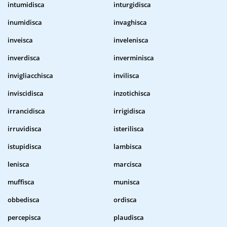
intumidisca
inturgidisca
inumidisca
invaghisca
inveisca
invelenisca
inverdisca
inverminisca
invigliacchisca
invilisca
inviscidisca
inzotichisca
irrancidisca
irrigidisca
irruvidisca
isterilisca
istupidisca
lambisca
lenisca
marcisca
muffisca
munisca
obbedisca
ordisca
percepisca
plaudisca