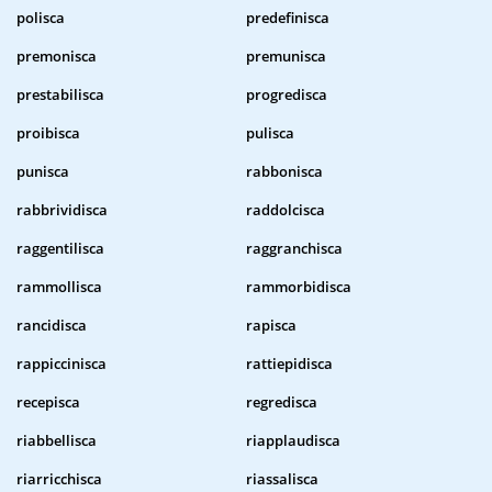
polisca
predefinisca
premonisca
premunisca
prestabilisca
progredisca
proibisca
pulisca
punisca
rabbonisca
rabbrividisca
raddolcisca
raggentilisca
raggranchisca
rammollisca
rammorbidisca
rancidisca
rapisca
rappiccinisca
rattiepidisca
recepisca
regredisca
riabbellisca
riapplaudisca
riarricchisca
riassalisca