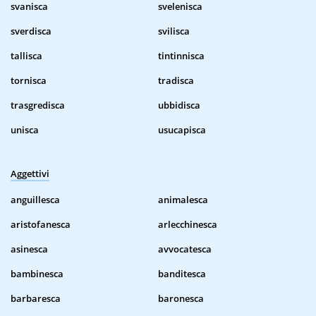
svanisca
svelenisca
sverdisca
svilisca
tallisca
tintinnisca
tornisca
tradisca
trasgredisca
ubbidisca
unisca
usucapisca
Aggettivi
anguillesca
animalesca
aristofanesca
arlecchinesca
asinesca
avvocatesca
bambinesca
banditesca
barbaresca
baronesca