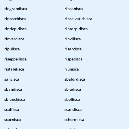
ringrandisca
rinsanisca
rinsecchisca
rinselvatichisca
rintiepidisca
rintorpidisca
rinverdisca
rinvilisca
ripulisca
risarcisca
riseppellisca
rispedisca
ristabilisca
riunisca
sancisca
sbalordisca
sbandisca
sbiadisca
sbianchisca
sbollisca
scalfisca
scandisca
scarnisca
schermisca