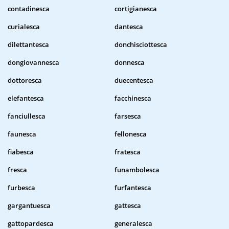
contadinesca
cortigianesca
curialesca
dantesca
dilettantesca
donchisciottesca
dongiovannesca
donnesca
dottoresca
duecentesca
elefantesca
facchinesca
fanciullesca
farsesca
faunesca
fellonesca
fiabesca
fratesca
fresca
funambolesca
furbesca
furfantesca
gargantuesca
gattesca
gattopardesca
generalesca