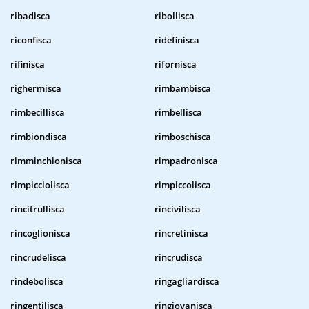
ribadisca
ribollisca
riconfisca
ridefinisca
rifinisca
rifornisca
righermisca
rimbambisca
rimbecillisca
rimbellisca
rimbiondisca
rimboschisca
rimminchionisca
rimpadronisca
rimpicciolisca
rimpiccolisca
rincitrullisca
rincivilisca
rincoglionisca
rincretinisca
rincrudelisca
rincrudisca
rindebolisca
ringagliardisca
ringentilisca
ringiovanisca