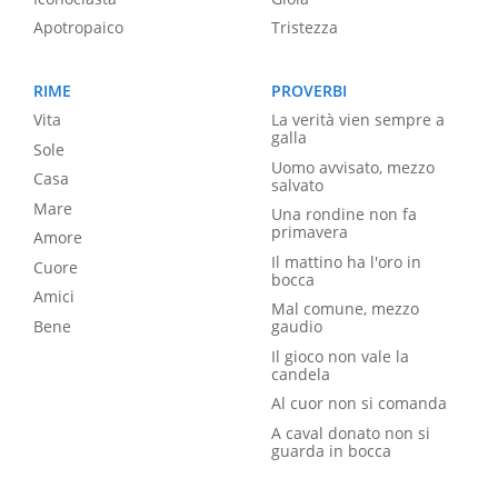
Apotropaico
Tristezza
RIME
PROVERBI
Vita
La verità vien sempre a
galla
Sole
Uomo avvisato, mezzo
Casa
salvato
Mare
Una rondine non fa
primavera
Amore
Il mattino ha l'oro in
Cuore
bocca
Amici
Mal comune, mezzo
Bene
gaudio
Il gioco non vale la
candela
Al cuor non si comanda
A caval donato non si
guarda in bocca