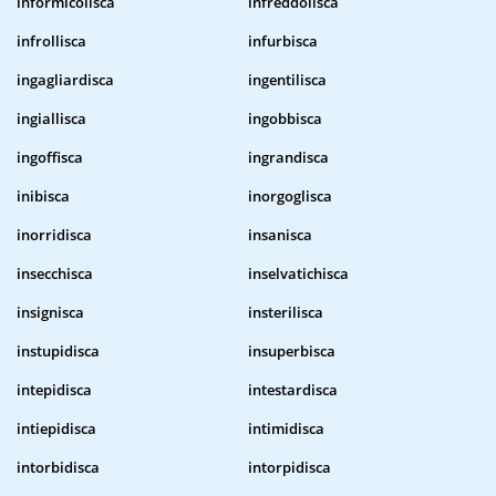
informicolisca
infreddolisca
infrollisca
infurbisca
ingagliardisca
ingentilisca
ingiallisca
ingobbisca
ingoffisca
ingrandisca
inibisca
inorgoglisca
inorridisca
insanisca
insecchisca
inselvatichisca
insignisca
insterilisca
instupidisca
insuperbisca
intepidisca
intestardisca
intiepidisca
intimidisca
intorbidisca
intorpidisca