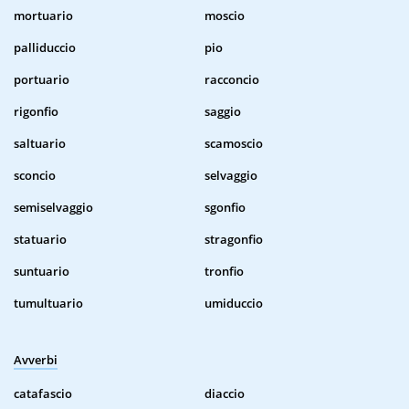
mortuario
moscio
palliduccio
pio
portuario
racconcio
rigonfio
saggio
saltuario
scamoscio
sconcio
selvaggio
semiselvaggio
sgonfio
statuario
stragonfio
suntuario
tronfio
tumultuario
umiduccio
Avverbi
catafascio
diaccio