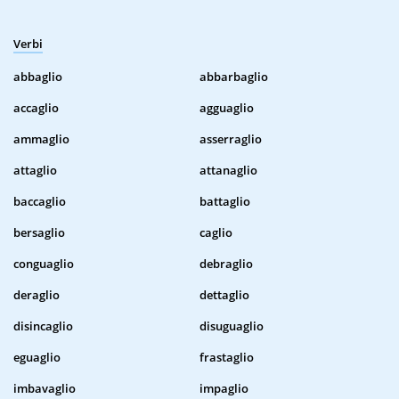
Verbi
abbaglio
abbarbaglio
accaglio
agguaglio
ammaglio
asserraglio
attaglio
attanaglio
baccaglio
battaglio
bersaglio
caglio
conguaglio
debraglio
deraglio
dettaglio
disincaglio
disuguaglio
eguaglio
frastaglio
imbavaglio
impaglio