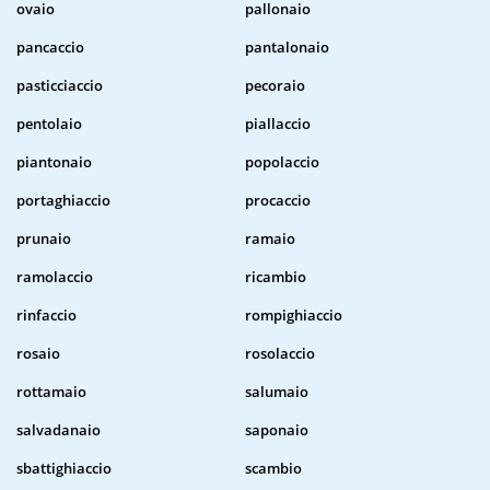
ovaio
pallonaio
pancaccio
pantalonaio
pasticciaccio
pecoraio
pentolaio
piallaccio
piantonaio
popolaccio
portaghiaccio
procaccio
prunaio
ramaio
ramolaccio
ricambio
rinfaccio
rompighiaccio
rosaio
rosolaccio
rottamaio
salumaio
salvadanaio
saponaio
sbattighiaccio
scambio