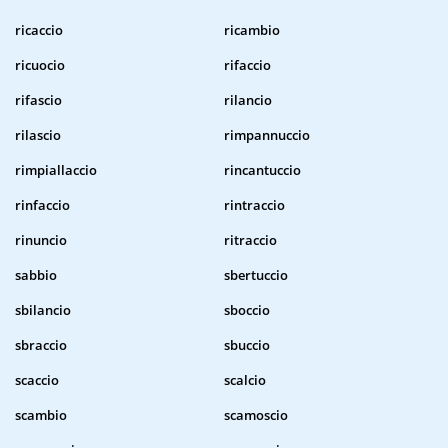
ricaccio
ricambio
ricuocio
rifaccio
rifascio
rilancio
rilascio
rimpannuccio
rimpiallaccio
rincantuccio
rinfaccio
rintraccio
rinuncio
ritraccio
sabbio
sbertuccio
sbilancio
sboccio
sbraccio
sbuccio
scaccio
scalcio
scambio
scamoscio