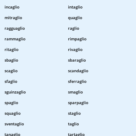
incaglio
intaglio
mitraglio
quaglio
ragguaglio
raglio
rammaglio
rimpaglio
ritaglio
rivaglio
sbaglio
sbaraglio
scaglio
scandaglio
sfaglio
sferraglio
sguinzaglio
smaglio
spaglio
sparpaglio
squaglio
staglio
sventaglio
taglio
tanaglio
tartaglio