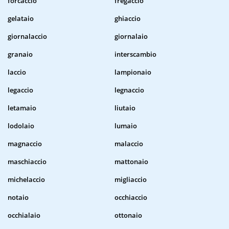
forcaccio
fregaccio
gelataio
ghiaccio
giornalaccio
giornalaio
granaio
interscambio
laccio
lampionaio
legaccio
legnaccio
letamaio
liutaio
lodolaio
lumaio
magnaccio
malaccio
maschiaccio
mattonaio
michelaccio
migliaccio
notaio
occhiaccio
occhialaio
ottonaio