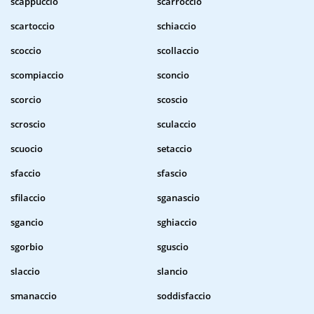
scappuccio
scarroccio
scartoccio
schiaccio
scoccio
scollaccio
scompiaccio
sconcio
scorcio
scoscio
scroscio
sculaccio
scuocio
setaccio
sfaccio
sfascio
sfilaccio
sganascio
sgancio
sghiaccio
sgorbio
sguscio
slaccio
slancio
smanaccio
soddisfaccio