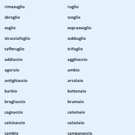
rimasuglio
ruglio
sbroglio
scoglio
soglio
soprassoglio
stracciafoglio
subbuglio
tafferuglio
trifoglio
addiaccio
agghiaccio
agoraio
ambio
antighiaccio
arcolaio
barbio
bottonaio
brogliaccio
brumaio
cagnaccio
calamaio
calcinaccio
calzolaio
cambio
campanaccio