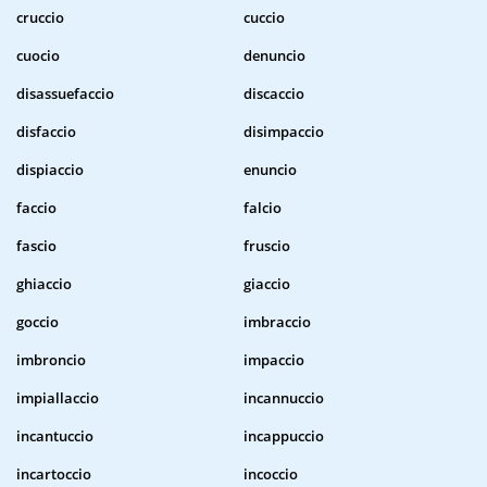
cruccio
cuccio
cuocio
denuncio
disassuefaccio
discaccio
disfaccio
disimpaccio
dispiaccio
enuncio
faccio
falcio
fascio
fruscio
ghiaccio
giaccio
goccio
imbraccio
imbroncio
impaccio
impiallaccio
incannuccio
incantuccio
incappuccio
incartoccio
incoccio