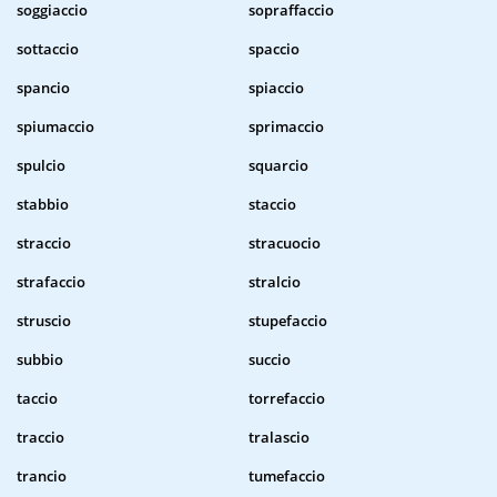
soggiaccio
sopraffaccio
sottaccio
spaccio
spancio
spiaccio
spiumaccio
sprimaccio
spulcio
squarcio
stabbio
staccio
straccio
stracuocio
strafaccio
stralcio
struscio
stupefaccio
subbio
succio
taccio
torrefaccio
traccio
tralascio
trancio
tumefaccio