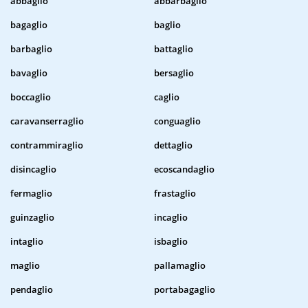
abbaglio
abbarbaglio
bagaglio
baglio
barbaglio
battaglio
bavaglio
bersaglio
boccaglio
caglio
caravanserraglio
conguaglio
contrammiraglio
dettaglio
disincaglio
ecoscandaglio
fermaglio
frastaglio
guinzaglio
incaglio
intaglio
isbaglio
maglio
pallamaglio
pendaglio
portabagaglio