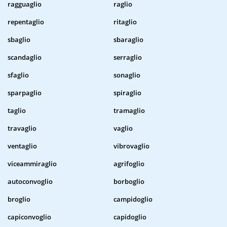
ragguaglio
raglio
repentaglio
ritaglio
sbaglio
sbaraglio
scandaglio
serraglio
sfaglio
sonaglio
sparpaglio
spiraglio
taglio
tramaglio
travaglio
vaglio
ventaglio
vibrovaglio
viceammiraglio
agrifoglio
autoconvoglio
borboglio
broglio
campidoglio
capiconvoglio
capidoglio