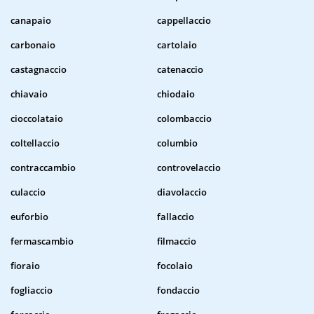
canapaio
cappellaccio
carbonaio
cartolaio
castagnaccio
catenaccio
chiavaio
chiodaio
cioccolataio
colombaccio
coltellaccio
columbio
contraccambio
controvelaccio
culaccio
diavolaccio
euforbio
fallaccio
fermascambio
filmaccio
fioraio
focolaio
fogliaccio
fondaccio