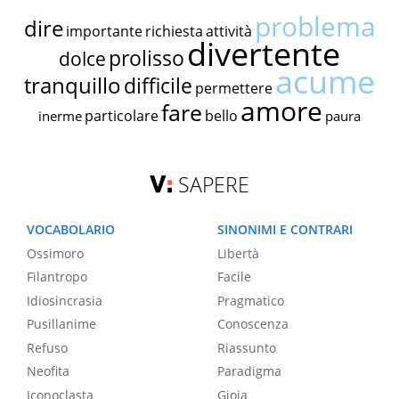
problema
dire
importante
richiesta
attività
divertente
prolisso
dolce
acume
tranquillo
difficile
permettere
amore
fare
particolare
bello
inerme
paura
SAPERE
VOCABOLARIO
SINONIMI E CONTRARI
Ossimoro
Libertà
Filantropo
Facile
Idiosincrasia
Pragmatico
Pusillanime
Conoscenza
Refuso
Riassunto
Neofita
Paradigma
Iconoclasta
Gioia