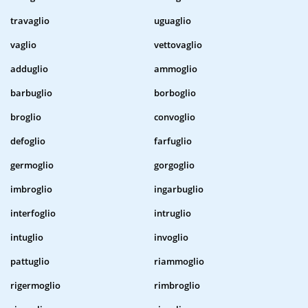
travaglio
uguaglio
vaglio
vettovaglio
adduglio
ammoglio
barbuglio
borboglio
broglio
convoglio
defoglio
farfuglio
germoglio
gorgoglio
imbroglio
ingarbuglio
interfoglio
intruglio
intuglio
invoglio
pattuglio
riammoglio
rigermoglio
rimbroglio