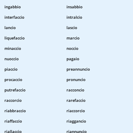
ingabbio
insabbio
interfaccio
intralcio
lancio
lascio
liquefaccio
marcio
minaccio
noccio
nuoccio
pagaio
piaccio
preannuncio
procaccio
pronuncio
putrefaccio
racconcio
raccorcio
rarefaccio
riabbraccio
riaccorcio
riaffaccio
riaggancio
riallaccio
riannuncio