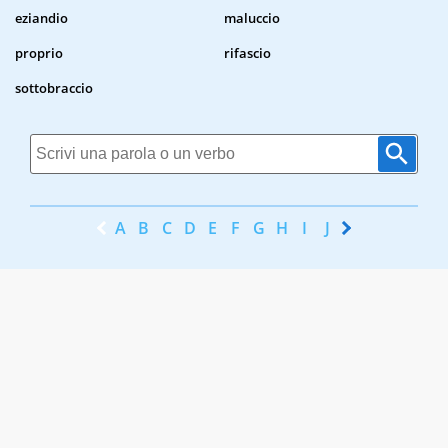
eziandio
maluccio
proprio
rifascio
sottobraccio
A
B
C
D
E
F
G
H
I
J
K
L
M
N