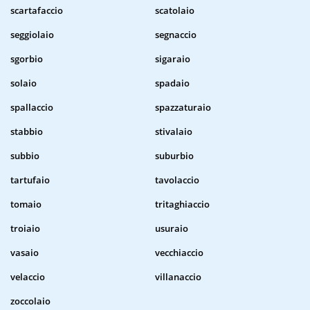
scartafaccio
scatolaio
seggiolaio
segnaccio
sgorbio
sigaraio
solaio
spadaio
spallaccio
spazzaturaio
stabbio
stivalaio
subbio
suburbio
tartufaio
tavolaccio
tomaio
tritaghiaccio
troiaio
usuraio
vasaio
vecchiaccio
velaccio
villanaccio
zoccolaio