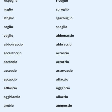
rispoglio
rivoglio
ruglio
sbroglio
sfoglio
sgarbuglio
soglio
spoglio
voglio
abbonaccio
abborraccio
abbraccio
accartoccio
accascio
acconcio
accorcio
accoscio
accovaccio
accuccio
affaccio
affloscio
aggancio
agghiaccio
allaccio
ambio
ammoscio