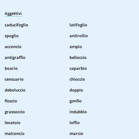
Aggettivi
caducifoglio
latifoglio
spoglio
antirollio
acconcio
ampio
antigraffio
belloccio
boario
caparbio
censuario
chioccio
deboluccio
doppio
floscio
gonfio
grassoccio
indubbio
levatoio
loffio
malconcio
marcio