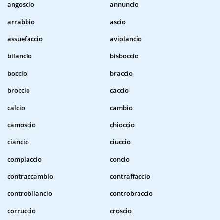
angoscio
annuncio
arrabbio
ascio
assuefaccio
aviolancio
bilancio
bisboccio
boccio
braccio
broccio
caccio
calcio
cambio
camoscio
chioccio
ciancio
ciuccio
compiaccio
concio
contraccambio
contraffaccio
controbilancio
controbraccio
corruccio
croscio