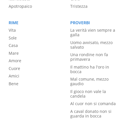
Apotropaico
Tristezza
RIME
PROVERBI
Vita
La verità vien sempre a
galla
Sole
Uomo avvisato, mezzo
Casa
salvato
Mare
Una rondine non fa
primavera
Amore
Il mattino ha l'oro in
Cuore
bocca
Amici
Mal comune, mezzo
Bene
gaudio
Il gioco non vale la
candela
Al cuor non si comanda
A caval donato non si
guarda in bocca