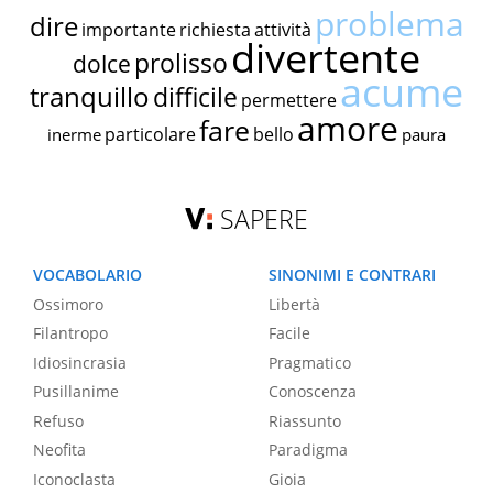
problema
dire
importante
richiesta
attività
divertente
prolisso
dolce
acume
tranquillo
difficile
permettere
amore
fare
particolare
bello
inerme
paura
SAPERE
VOCABOLARIO
SINONIMI E CONTRARI
Ossimoro
Libertà
Filantropo
Facile
Idiosincrasia
Pragmatico
Pusillanime
Conoscenza
Refuso
Riassunto
Neofita
Paradigma
Iconoclasta
Gioia