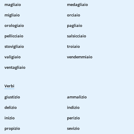
magliaio
medagliaio
migliaio
orciaio
orologiaio
pagliaio
pellicciaio
salsicciaio
stovigliaio
troiaio
valigiaio
vendemmiaio
ventagliaio
Verbi
giustizio
ammalizio
delizio
indizio
inizio
perizio
propizio
sevizio