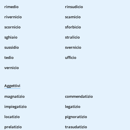
rimedio
rinsudicio
rivernicio
scamicio
scornicio
sforbicio
sghiaio
stralicio
sussidio
svernicio
tedio
ufficio
vernicio
Aggettivi
magnatizio
commendatizio
impiegatizio
legatizio
locatizio
pignoratizio
prelatizio
trasudatizio