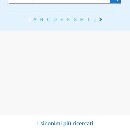
A
B
C
D
E
F
G
H
I
J
K
L
M
N
I sinonimi più ricercati