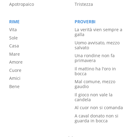
Apotropaico
Tristezza
RIME
PROVERBI
Vita
La verità vien sempre a
galla
Sole
Uomo avvisato, mezzo
Casa
salvato
Mare
Una rondine non fa
primavera
Amore
Il mattino ha l'oro in
Cuore
bocca
Amici
Mal comune, mezzo
Bene
gaudio
Il gioco non vale la
candela
Al cuor non si comanda
A caval donato non si
guarda in bocca