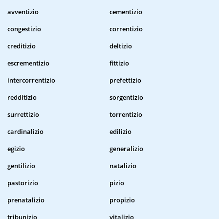
avventizio
cementizio
congestizio
correntizio
creditizio
deltizio
escrementizio
fittizio
intercorrentizio
prefettizio
redditizio
sorgentizio
surrettizio
torrentizio
cardinalizio
edilizio
egizio
generalizio
gentilizio
natalizio
pastorizio
pizio
prenatalizio
propizio
tribunizio
vitalizio