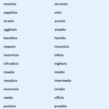
smalizio
stravizio
supplizio
vizio
screzio
acciaio
agghiaio
assedio
beneficio
falcidio
impecio
incamicio
incornicio
inficio
infradicio
inghiaio
insedio
insidio
insudicio
intermedio
invernicio
invidio
medio
officio
pomicio
presidio