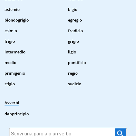
astemio
bigio
biondogrigio
egregio
esimio
fradicio
frigio
grigio
intermedio
ligio
medio
pontificio
primigenio
regio
stigio
sudicio
Avverbi
dapprincipio