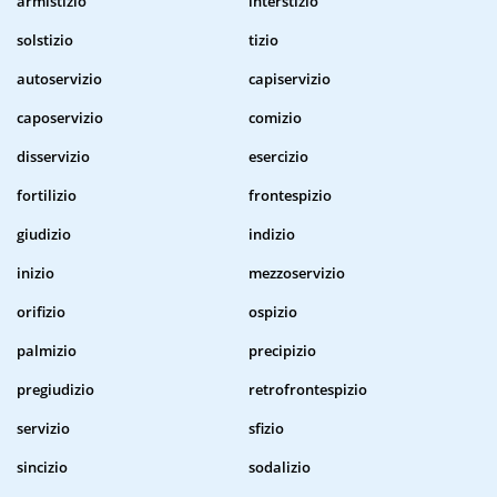
armistizio
interstizio
solstizio
tizio
autoservizio
capiservizio
caposervizio
comizio
disservizio
esercizio
fortilizio
frontespizio
giudizio
indizio
inizio
mezzoservizio
orifizio
ospizio
palmizio
precipizio
pregiudizio
retrofrontespizio
servizio
sfizio
sincizio
sodalizio