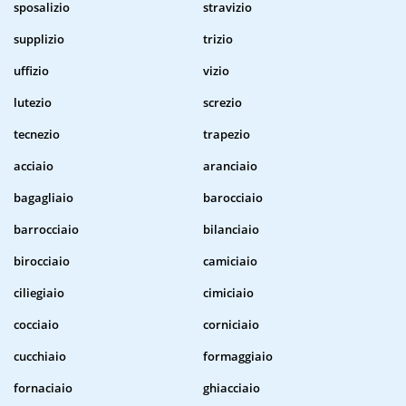
sposalizio
stravizio
supplizio
trizio
uffizio
vizio
lutezio
screzio
tecnezio
trapezio
acciaio
aranciaio
bagagliaio
barocciaio
barrocciaio
bilanciaio
birocciaio
camiciaio
ciliegiaio
cimiciaio
cocciaio
corniciaio
cucchiaio
formaggiaio
fornaciaio
ghiacciaio