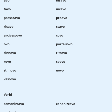
avo
bisavo
favo
incavo
passacavo
proavo
ricavo
scavo
arcivescovo
covo
ovo
portauovo
rinnovo
ritrovo
rovo
sbovo
stilnovo
uovo
vescovo
Verbi
armonizzavo
canonizzavo