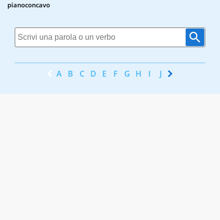
pianoconcavo
A
B
C
D
E
F
G
H
I
J
K
L
M
N