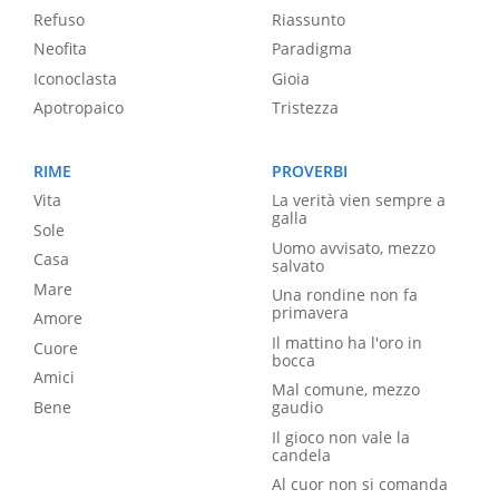
Refuso
Riassunto
Neofita
Paradigma
Iconoclasta
Gioia
Apotropaico
Tristezza
RIME
PROVERBI
Vita
La verità vien sempre a
galla
Sole
Uomo avvisato, mezzo
Casa
salvato
Mare
Una rondine non fa
primavera
Amore
Il mattino ha l'oro in
Cuore
bocca
Amici
Mal comune, mezzo
Bene
gaudio
Il gioco non vale la
candela
Al cuor non si comanda