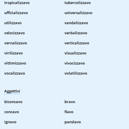
tropicalizzavo
tubercolizzavo
ufficializzavo
universalizzavo
utilizzavo
vandalizzavo
velocizzavo
verbalizzavo
vernalizzavo
verticalizzavo
virilizzavo
visualizzavo
vittimizzavo
vivacizzavo
vocalizzavo
volatilizzavo
Aggettivi
biconcavo
bravo
concavo
flavo
ignavo
panslavo