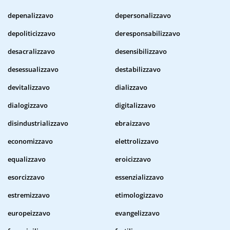
depenalizzavo
depersonalizzavo
depoliticizzavo
deresponsabilizzavo
desacralizzavo
desensibilizzavo
desessualizzavo
destabilizzavo
devitalizzavo
dializzavo
dialogizzavo
digitalizzavo
disindustrializzavo
ebraizzavo
economizzavo
elettrolizzavo
equalizzavo
eroicizzavo
esorcizzavo
essenzializzavo
estremizzavo
etimologizzavo
europeizzavo
evangelizzavo