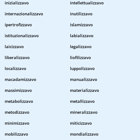
inizializzavo
intellettualizzavo
internazionalizzavo
inutilizzavo
ipertrofizzavo
islamizzavo
istituzionalizzavo
labializzavo
laicizzavo
legalizzavo
liberalizzavo
liofilizzavo
localizzavo
luppolizzavo
macadamizzavo
manualizzavo
massimizzavo
materializzavo
metabolizzavo
metallizzavo
metodizzavo
mineralizzavo
minimizzavo
miticizzavo
mobilizzavo
mondializzavo