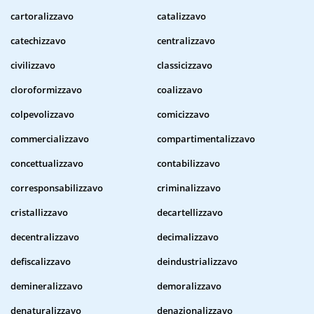
cartoralizzavo
catalizzavo
catechizzavo
centralizzavo
civilizzavo
classicizzavo
cloroformizzavo
coalizzavo
colpevolizzavo
comicizzavo
commercializzavo
compartimentalizzavo
concettualizzavo
contabilizzavo
corresponsabilizzavo
criminalizzavo
cristallizzavo
decartellizzavo
decentralizzavo
decimalizzavo
defiscalizzavo
deindustrializzavo
demineralizzavo
demoralizzavo
denaturalizzavo
denazionalizzavo