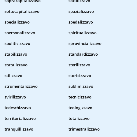
sopracapitalizzavo
sottilizzavo
sottocapitalizzavo
spazializzavo
specializzavo
spedalizzavo
spersonalizzavo
spiritualizzavo
spoliticizzavo
sprovincializzavo
stabilizzavo
standardizzavo
statalizzavo
sterilizzavo
stilizzavo
storicizzavo
strumentalizzavo
sublimizzavo
svirilizzavo
tecnicizzavo
tedeschizzavo
teologizzavo
territorializzavo
totalizzavo
tranquillizzavo
trimestralizzavo