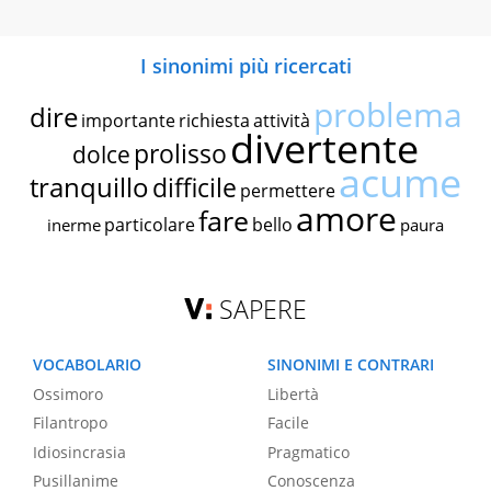
I sinonimi più ricercati
problema
dire
importante
richiesta
attività
divertente
prolisso
dolce
acume
tranquillo
difficile
permettere
amore
fare
particolare
bello
inerme
paura
SAPERE
VOCABOLARIO
SINONIMI E CONTRARI
Ossimoro
Libertà
Filantropo
Facile
Idiosincrasia
Pragmatico
Pusillanime
Conoscenza