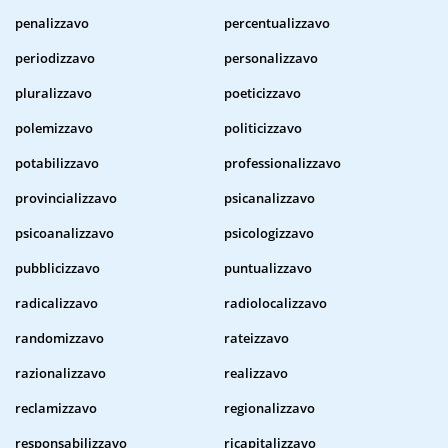
penalizzavo
percentualizzavo
periodizzavo
personalizzavo
pluralizzavo
poeticizzavo
polemizzavo
politicizzavo
potabilizzavo
professionalizzavo
provincializzavo
psicanalizzavo
psicoanalizzavo
psicologizzavo
pubblicizzavo
puntualizzavo
radicalizzavo
radiolocalizzavo
randomizzavo
rateizzavo
razionalizzavo
realizzavo
reclamizzavo
regionalizzavo
responsabilizzavo
ricapitalizzavo