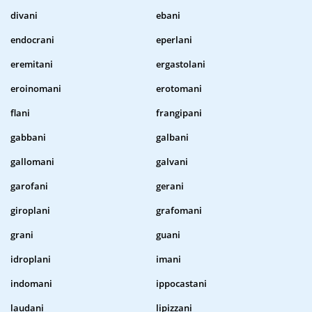
divani
ebani
endocrani
eperlani
eremitani
ergastolani
eroinomani
erotomani
flani
frangipani
gabbani
galbani
gallomani
galvani
garofani
gerani
giroplani
grafomani
grani
guani
idroplani
imani
indomani
ippocastani
laudani
lipizzani