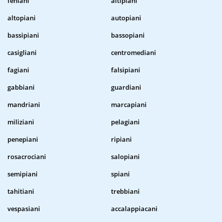
feniani
altipiani
altopiani
autopiani
bassipiani
bassopiani
casigliani
centromediani
fagiani
falsipiani
gabbiani
guardiani
mandriani
marcapiani
miliziani
pelagiani
penepiani
ripiani
rosacrociani
salopiani
semipiani
spiani
tahitiani
trebbiani
vespasiani
accalappiacani