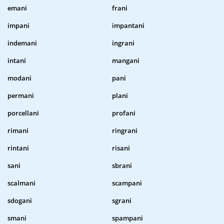
emani
frani
impani
impantani
indemani
ingrani
intani
mangani
modani
pani
permani
plani
porcellani
profani
rimani
ringrani
rintani
risani
sani
sbrani
scalmani
scampani
sdogani
sgrani
smani
spampani