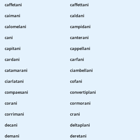
caffetani
caffettani
caimani
caldani
calomelani
campidani
cani
canterani
capitani
cappellani
cardani
carfani
catamarani
ciambellani
ciarlatani
cofani
compaesani
convertiplani
corani
cormorani
corrimani
crani
decani
deltaplani
demani
deretani