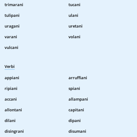
trimarani
tucani
tulipani
ulani
uragani
uretani
varani
volani
vulcani
Verbi
appiani
arruffiani
ripiani
spiani
accani
allampani
allontani
capitani
dilani
dipani
disingrani
disumani