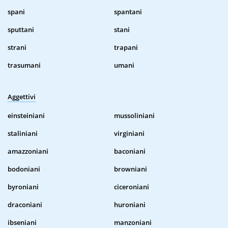
spani
spantani
sputtani
stani
strani
trapani
trasumani
umani
Aggettivi
einsteiniani
mussoliniani
staliniani
virginiani
amazzoniani
baconiani
bodoniani
browniani
byroniani
ciceroniani
draconiani
huroniani
ibseniani
manzoniani