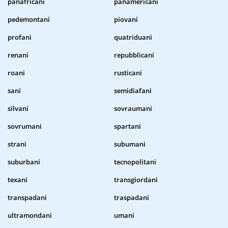
panafricani
panamericani
pedemontani
piovani
profani
quatriduani
renani
repubblicani
roani
rusticani
sani
semidiafani
silvani
sovraumani
sovrumani
spartani
strani
subumani
suburbani
tecnopolitani
texani
transgiordani
transpadani
traspadani
ultramondani
umani