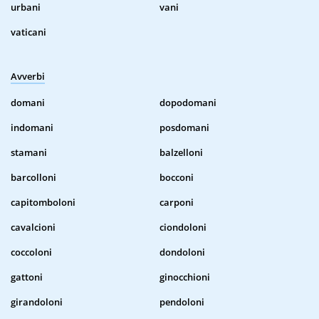
urbani
vani
vaticani
Avverbi
domani
dopodomani
indomani
posdomani
stamani
balzelloni
barcolloni
bocconi
capitomboloni
carponi
cavalcioni
ciondoloni
coccoloni
dondoloni
gattoni
ginocchioni
girandoloni
pendoloni