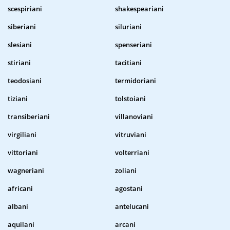
scespiriani
shakespeariani
siberiani
siluriani
slesiani
spenseriani
stiriani
tacitiani
teodosiani
termidoriani
tiziani
tolstoiani
transiberiani
villanoviani
virgiliani
vitruviani
vittoriani
volterriani
wagneriani
zoliani
africani
agostani
albani
antelucani
aquilani
arcani