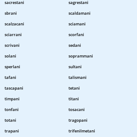
sacrestani
sagrestani
sbrani
scaldamani
scalzacani
sciamani
sciarrani
scorfani
scrivani
sedani
solani
soprammani
sperlani
sultani
tafani
talismani
tascapani
tetani
timpani
titani
tonfani
tosacani
totani
tragopani
trapani
trifenilmetani