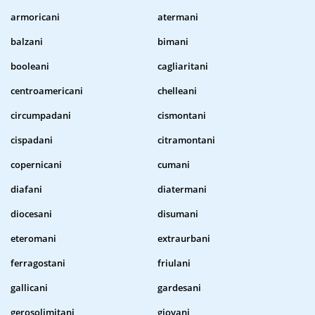
armoricani
atermani
balzani
bimani
booleani
cagliaritani
centroamericani
chelleani
circumpadani
cismontani
cispadani
citramontani
copernicani
cumani
diafani
diatermani
diocesani
disumani
eteromani
extraurbani
ferragostani
friulani
gallicani
gardesani
gerosolimitani
giovani