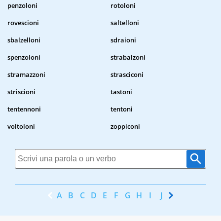
penzoloni
rotoloni
rovescioni
saltelloni
sbalzelloni
sdraioni
spenzoloni
strabalzoni
stramazzoni
strasciconi
striscioni
tastoni
tentennoni
tentoni
voltoloni
zoppiconi
A
B
C
D
E
F
G
H
I
J
K
L
M
N