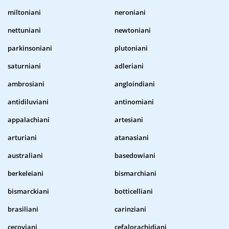
miltoniani
neroniani
nettuniani
newtoniani
parkinsoniani
plutoniani
saturniani
adleriani
ambrosiani
angloindiani
antidiluviani
antinomiani
appalachiani
artesiani
arturiani
atanasiani
australiani
basedowiani
berkeleiani
bismarchiani
bismarckiani
botticelliani
brasiliani
carinziani
cecoviani
cefalorachidiani