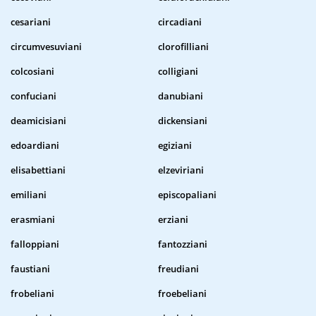
cesariani
circadiani
circumvesuviani
clorofilliani
colcosiani
colligiani
confuciani
danubiani
deamicisiani
dickensiani
edoardiani
egiziani
elisabettiani
elzeviriani
emiliani
episcopaliani
erasmiani
erziani
falloppiani
fantozziani
faustiani
freudiani
frobeliani
froebeliani