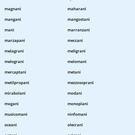
magnani
maharani
mangani
mangostani
mani
marranzani
marzapani
meccani
melagrani
meligrani
melograni
melomani
mercaptani
metani
metilpropani
mezzosoprani
mirabolani
modani
mogani
monoplani
musicomani
ninfomani
oceani
olecrani