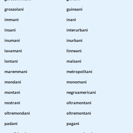
grossolani
guineani
immani
inani
insani
interurbani
inumani
inurbani
lavamani
linneani
lontani
malsani
maremmani
metropolitani
mondani
monomani
montani
negroamericani
nostrani
oltramontani
oltremondani
oltremontani
padani
pagani