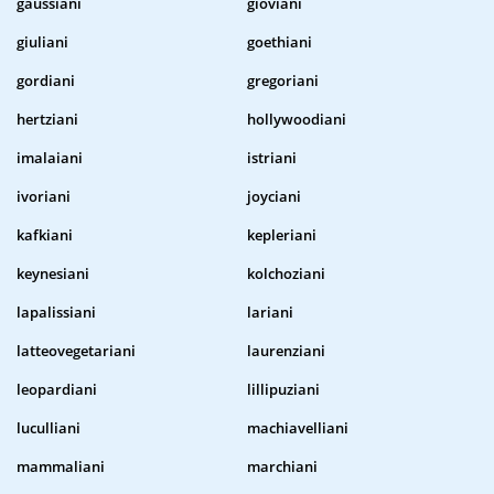
gaussiani
gioviani
giuliani
goethiani
gordiani
gregoriani
hertziani
hollywoodiani
imalaiani
istriani
ivoriani
joyciani
kafkiani
kepleriani
keynesiani
kolchoziani
lapalissiani
lariani
latteovegetariani
laurenziani
leopardiani
lillipuziani
luculliani
machiavelliani
mammaliani
marchiani