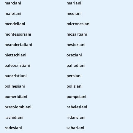
marciani
mariani
marxiani
mediani
mendeliani
micronesiani
montessoriani
mozartiani
neandertaliani
nestoriani
nietzschiani
oraziani
paleocristiani
palladiani
pancristiani
persiani
polinesiani
poliziani
pomeridiani
pompeiani
precolombiani
rabelesiani
rachidiani
ridanciani
rodesiani
sahariani