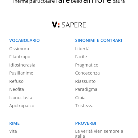
particolare
bello
inerme
paura
SAPERE
VOCABOLARIO
SINONIMI E CONTRARI
Ossimoro
Libertà
Filantropo
Facile
Idiosincrasia
Pragmatico
Pusillanime
Conoscenza
Refuso
Riassunto
Neofita
Paradigma
Iconoclasta
Gioia
Apotropaico
Tristezza
RIME
PROVERBI
Vita
La verità vien sempre a
galla