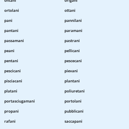
ontani
origani
ortolani
ottani
pani
pannilani
pantani
paramani
passamani
pastrani
peani
pellicani
pentani
pescecani
pescicani
pievani
pisciacani
plantani
platani
poliuretani
portasciugamani
portolani
propani
pubblicani
rafani
saccapani