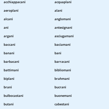
acchiappacani
acquaplani
aeroplani
alani
alcani
anglomani
ani
antesignani
argani
asciugamani
baccani
baciamani
banani
bani
barbacani
barracani
battimani
bibliomani
biplani
brahmani
brani
bucrani
bulbocastani
buonemani
butani
cabestani