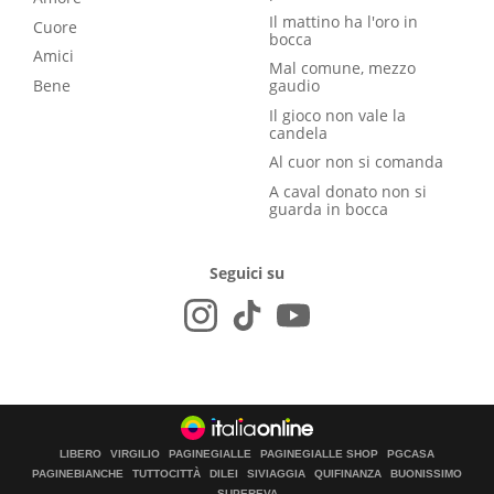
Il mattino ha l'oro in
Cuore
bocca
Amici
Mal comune, mezzo
Bene
gaudio
Il gioco non vale la
candela
Al cuor non si comanda
A caval donato non si
guarda in bocca
Seguici su
LIBERO
VIRGILIO
PAGINEGIALLE
PAGINEGIALLE SHOP
PGCASA
PAGINEBIANCHE
TUTTOCITTÀ
DILEI
SIVIAGGIA
QUIFINANZA
BUONISSIMO
SUPEREVA