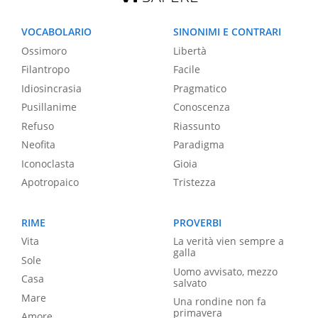
VOCABOLARIO
SINONIMI E CONTRARI
Ossimoro
Libertà
Filantropo
Facile
Idiosincrasia
Pragmatico
Pusillanime
Conoscenza
Refuso
Riassunto
Neofita
Paradigma
Iconoclasta
Gioia
Apotropaico
Tristezza
RIME
PROVERBI
Vita
La verità vien sempre a
galla
Sole
Uomo avvisato, mezzo
Casa
salvato
Mare
Una rondine non fa
primavera
Amore