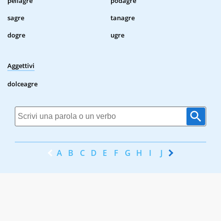
pellagre
podagre
sagre
tanagre
dogre
ugre
Aggettivi
dolceagre
A
B
C
D
E
F
G
H
I
J
K
L
M
N