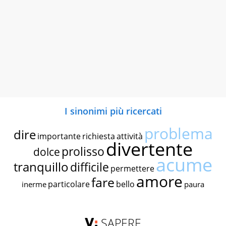
I sinonimi più ricercati
problema
dire
importante
richiesta
attività
divertente
prolisso
dolce
acume
tranquillo
difficile
permettere
amore
fare
particolare
bello
inerme
paura
SAPERE