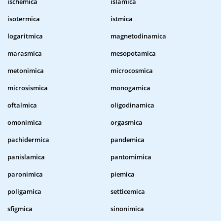
ischemica
islamica
isotermica
istmica
logaritmica
magnetodinamica
marasmica
mesopotamica
metonimica
microcosmica
microsismica
monogamica
oftalmica
oligodinamica
omonimica
orgasmica
pachidermica
pandemica
panislamica
pantomimica
paronimica
piemica
poligamica
setticemica
sfigmica
sinonimica