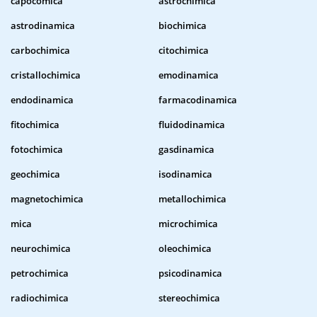
capocomica
astrochimica
astrodinamica
biochimica
carbochimica
citochimica
cristallochimica
emodinamica
endodinamica
farmacodinamica
fitochimica
fluidodinamica
fotochimica
gasdinamica
geochimica
isodinamica
magnetochimica
metallochimica
mica
microchimica
neurochimica
oleochimica
petrochimica
psicodinamica
radiochimica
stereochimica