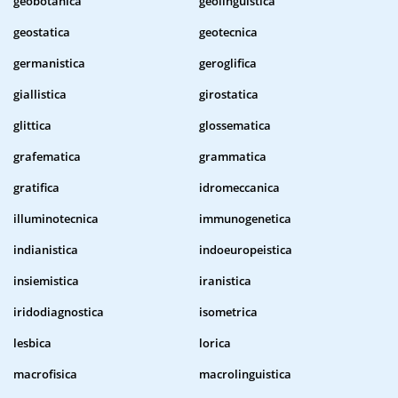
geobotanica
geolinguistica
geostatica
geotecnica
germanistica
geroglifica
giallistica
girostatica
glittica
glossematica
grafematica
grammatica
gratifica
idromeccanica
illuminotecnica
immunogenetica
indianistica
indoeuropeistica
insiemistica
iranistica
iridodiagnostica
isometrica
lesbica
lorica
macrofisica
macrolinguistica