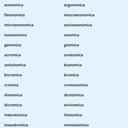
economica
ergonomica
fisionomica
macroeconomica
microeconomica
socioeconomica
tassonomica
anomica
genomica
gnomica
acromica
anatomica
antiatomica
biatomica
bicromica
bromica
cromica
cromosomica
diatomica
dicotomica
dicromica
eroicomica
interatomica
litotomica
lossodromica
monoatomica