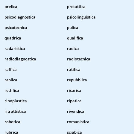
prefica
pretattica
psicodiagnostica
psicolinguistica
psicotecnica
pulica
quadrica
qualifica
radaristica
radica
radiodiagnostica
radiotecnica
raffica
ratifica
replica
repubblica
rettifica
ricarica
rinoplastica
ripatica
ritrattistica
rivendica
robotica
romanistica
rubrica
sciabica