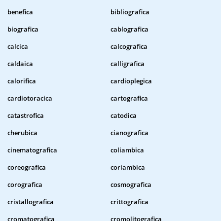
benefica
bibliografica
biografica
cablografica
calcica
calcografica
caldaica
calligrafica
calorifica
cardioplegica
cardiotoracica
cartografica
catastrofica
catodica
cherubica
cianografica
cinematografica
coliambica
coreografica
coriambica
corografica
cosmografica
cristallografica
crittografica
cromatografica
cromolitografica