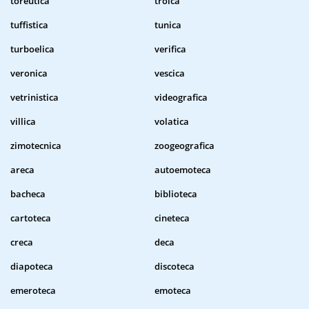
toreutica
troica
tuffistica
tunica
turboelica
verifica
veronica
vescica
vetrinistica
videografica
villica
volatica
zimotecnica
zoogeografica
areca
autoemoteca
bacheca
biblioteca
cartoteca
cineteca
creca
deca
diapoteca
discoteca
emeroteca
emoteca