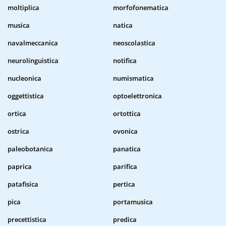
moltiplica
morfofonematica
musica
natica
navalmeccanica
neoscolastica
neurolinguistica
notifica
nucleonica
numismatica
oggettistica
optoelettronica
ortica
ortottica
ostrica
ovonica
paleobotanica
panatica
paprica
parifica
patafisica
pertica
pica
portamusica
precettistica
predica