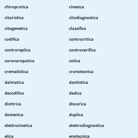
chiropratica
cinesica
citaristica
citodiagnostica
citogenetica
classifica
codifica
controcritica
controreplica
controverifica
coronaropatica
cotica
crematistica
cronotecnica
dalmatica
dantistica
decodifica
dedica
diottrica
discarica
domenica
duplica
elettrocinetica
elettrodiagnostica
elica
enotecnica