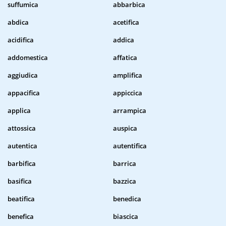
suffumica
abbarbica
abdica
acetifica
acidifica
addica
addomestica
affatica
aggiudica
amplifica
appacifica
appiccica
applica
arrampica
attossica
auspica
autentica
autentifica
barbifica
barrica
basifica
bazzica
beatifica
benedica
benefica
biascica