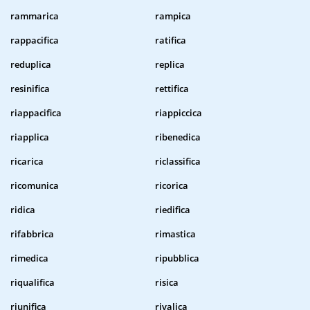
rammarica
rampica
rappacifica
ratifica
reduplica
replica
resinifica
rettifica
riappacifica
riappiccica
riapplica
ribenedica
ricarica
riclassifica
ricomunica
ricorica
ridica
riedifica
rifabbrica
rimastica
rimedica
ripubblica
riqualifica
risica
riunifica
rivalica