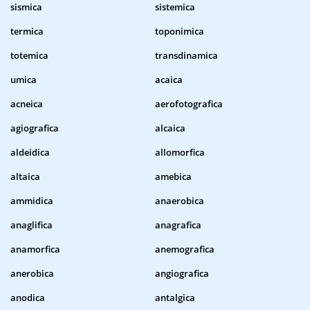
sismica
sistemica
termica
toponimica
totemica
transdinamica
umica
acaica
acneica
aerofotografica
agiografica
alcaica
aldeidica
allomorfica
altaica
amebica
ammidica
anaerobica
anaglifica
anagrafica
anamorfica
anemografica
anerobica
angiografica
anodica
antalgica