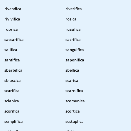
rivendica
riverifica
rivivifica
rosica
rubrica
russifica
saccarifica
sacrifica
salifica
sanguifica
santifica
saponifica
sbarbifica
sbellica
sbiascica
scarica
scarifica
scarnifica
sciabica
scomunica
scorifica
scortica
semplifica
sestuplica