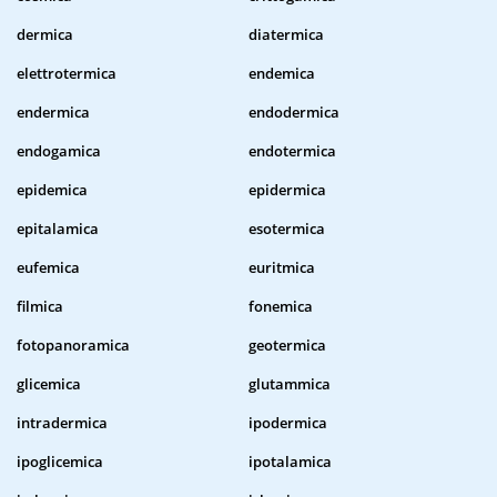
dermica
diatermica
elettrotermica
endemica
endermica
endodermica
endogamica
endotermica
epidemica
epidermica
epitalamica
esotermica
eufemica
euritmica
filmica
fonemica
fotopanoramica
geotermica
glicemica
glutammica
intradermica
ipodermica
ipoglicemica
ipotalamica