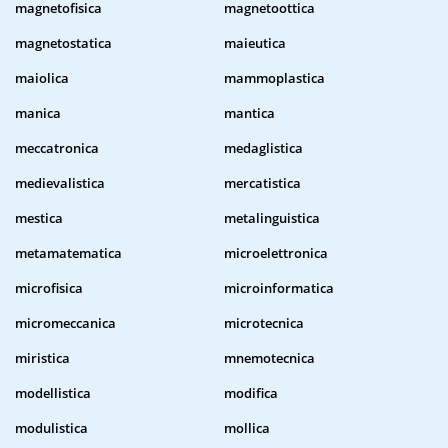
magnetofisica
magnetoottica
magnetostatica
maieutica
maiolica
mammoplastica
manica
mantica
meccatronica
medaglistica
medievalistica
mercatistica
mestica
metalinguistica
metamatematica
microelettronica
microfisica
microinformatica
micromeccanica
microtecnica
miristica
mnemotecnica
modellistica
modifica
modulistica
mollica