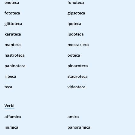
enoteca
fonoteca
fototeca
gipsoteca
glittoteca
ipoteca
karateca
ludoteca
manteca
moscacieca
nastroteca
ooteca
paninoteca
pinacoteca
ribeca
stauroteca
teca
videoteca
Verbi
affumica
amica
inimica
panoramica