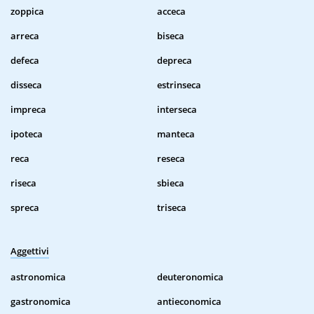
zoppica
acceca
arreca
biseca
defeca
depreca
disseca
estrinseca
impreca
interseca
ipoteca
manteca
reca
reseca
riseca
sbieca
spreca
triseca
Aggettivi
astronomica
deuteronomica
gastronomica
antieconomica