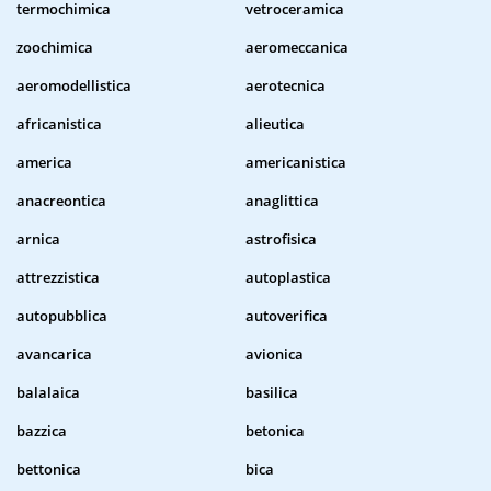
termochimica
vetroceramica
zoochimica
aeromeccanica
aeromodellistica
aerotecnica
africanistica
alieutica
america
americanistica
anacreontica
anaglittica
arnica
astrofisica
attrezzistica
autoplastica
autopubblica
autoverifica
avancarica
avionica
balalaica
basilica
bazzica
betonica
bettonica
bica