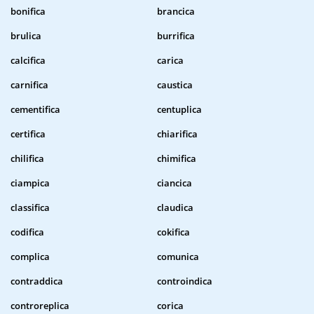
bonifica
brancica
brulica
burrifica
calcifica
carica
carnifica
caustica
cementifica
centuplica
certifica
chiarifica
chilifica
chimifica
ciampica
ciancica
classifica
claudica
codifica
cokifica
complica
comunica
contraddica
controindica
controreplica
corica