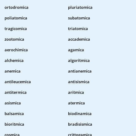
ortodromica
pluriatomica
poliatomica
subatomica
tragicomica
triatomica
zootomica
accademica
aerochimica
agamica
alchemica
algoritmica
anemica
antianemica
antileucemica
antisismica
antitermica
aritmica
asismica
atermica
balsamica
biodinamica
bioritmica
bradisismica
cosmica
crittogamica