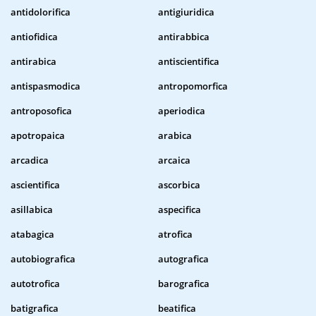
antidolorifica
antigiuridica
antiofidica
antirabbica
antirabica
antiscientifica
antispasmodica
antropomorfica
antroposofica
aperiodica
apotropaica
arabica
arcadica
arcaica
ascientifica
ascorbica
asillabica
aspecifica
atabagica
atrofica
autobiografica
autografica
autotrofica
barografica
batigrafica
beatifica