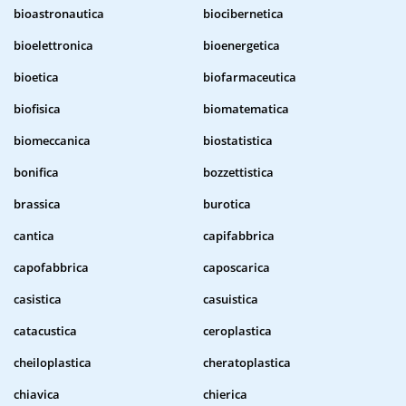
bioastronautica
biocibernetica
bioelettronica
bioenergetica
bioetica
biofarmaceutica
biofisica
biomatematica
biomeccanica
biostatistica
bonifica
bozzettistica
brassica
burotica
cantica
capifabbrica
capofabbrica
caposcarica
casistica
casuistica
catacustica
ceroplastica
cheiloplastica
cheratoplastica
chiavica
chierica