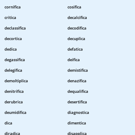
cornifica
cosifica
critica
decalcifica
declassifica
decodifica
decortica
decuplica
dedica
defatica
degassifica
deifica
delegifica
demistifica
demoltiplica
denazifica
denitrifica
dequalifica
derubrica
desertifica
deumidifica
diagnostica
dica
dimentica
diradica
disapplica