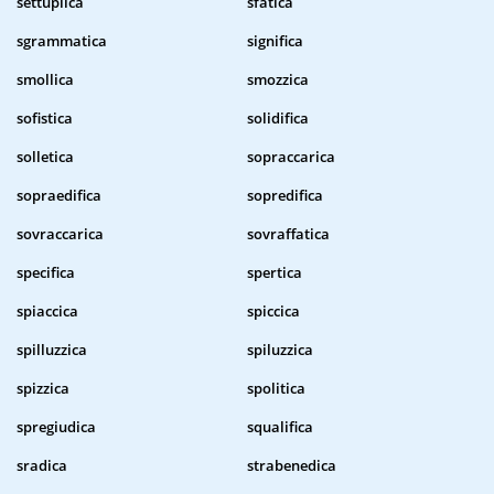
settuplica
sfatica
sgrammatica
significa
smollica
smozzica
sofistica
solidifica
solletica
sopraccarica
sopraedifica
sopredifica
sovraccarica
sovraffatica
specifica
spertica
spiaccica
spiccica
spilluzzica
spiluzzica
spizzica
spolitica
spregiudica
squalifica
sradica
strabenedica