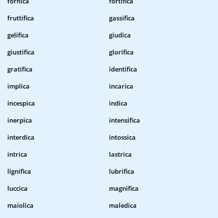
fornica
fortifica
fruttifica
gassifica
gelifica
giudica
giustifica
glorifica
gratifica
identifica
implica
incarica
incespica
indica
inerpica
intensifica
interdica
intossica
intrica
lastrica
lignifica
lubrifica
luccica
magnifica
maiolica
maledica