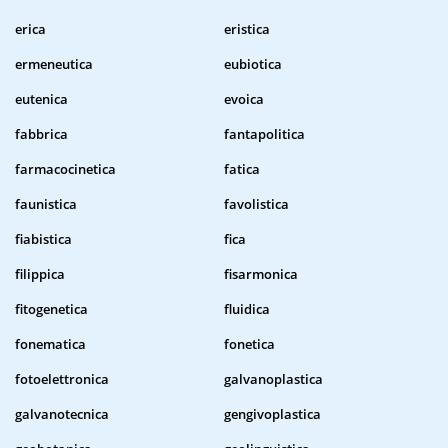
erica
eristica
ermeneutica
eubiotica
eutenica
evoica
fabbrica
fantapolitica
farmacocinetica
fatica
faunistica
favolistica
fiabistica
fica
filippica
fisarmonica
fitogenetica
fluidica
fonematica
fonetica
fotoelettronica
galvanoplastica
galvanotecnica
gengivoplastica