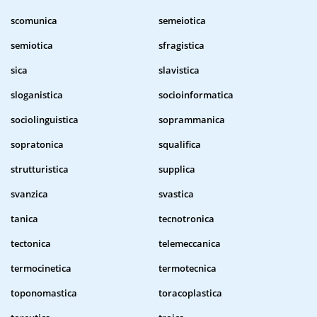
scomunica
semeiotica
semiotica
sfragistica
sica
slavistica
sloganistica
socioinformatica
sociolinguistica
soprammanica
sopratonica
squalifica
strutturistica
supplica
svanzica
svastica
tanica
tecnotronica
tectonica
telemeccanica
termocinetica
termotecnica
toponomastica
toracoplastica