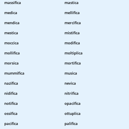
massifica
mastica
medica
mellifica
mendica
mercifica
mestica
mistifica
moccica
modifica
mollifica
moltiplica
morsica
mortifica
mummifica
musica
nazifica
nevica
nidifica
nitrifica
notifica
opacifica
ossifica
ottuplica
pacifica
palifica