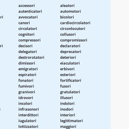
accessori
aleatori
autenticatori
automotori
ri
avvocatori
bicolori
canori
cardiocircolatori
circolatori
circonlocutori
cognitori
collusori
compressori
compromissori
ri
decisori
declaratori
delegatori
deprecatori
destrorotatori
deteriori
dimissori
eiaculatori
emigratori
erbivori
espiratori
esteriori
fonatori
fortificatori
fumivori
fusori
granivori
gratulatori
idrovori
illusori
incolori
indolori
i
infrasonori
inodori
interdittori
interiori
iugulatori
legittimatori
lottizzatori
maggiori