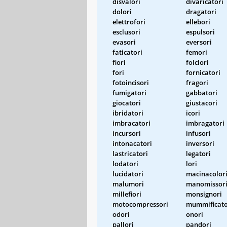
disvalori
divaricatori
dolori
dragatori
elettrofori
ellebori
esclusori
espulsori
evasori
eversori
faticatori
femori
fiori
folclori
fori
fornicatori
fotoincisori
fragori
fumigatori
gabbatori
giocatori
giustacori
ibridatori
icori
imbracatori
imbragatori
incursori
infusori
intonacatori
inversori
lastricatori
legatori
lodatori
lori
lucidatori
macinacolor
malumori
manomissor
millefiori
monsignori
motocompressori
mummificato
odori
onori
pallori
pandori