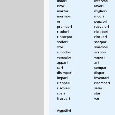
indori
infervori
istori
lavori
martori
migliori
mormori
muori
ori
peggiori
premuori
ravvalori
ricolori
rielabori
rincorpori
rincuori
scolori
scorpori
sfori
smemori
subodori
svapori
vanaglori
vapori
appari
ari
cari
compari
disimpari
dispari
impari
inventari
riappari
ricompari
rischiari
salari
spari
stari
traspari
vari
Aggettivi