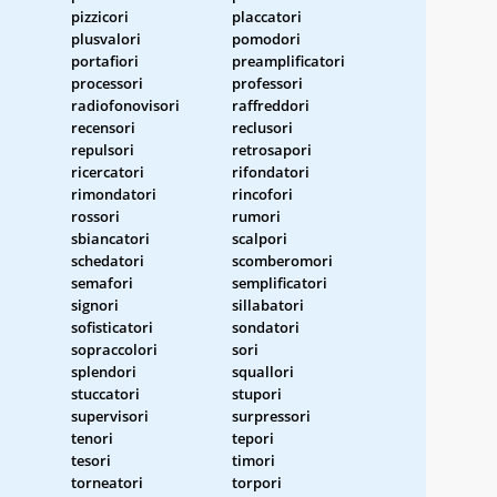
pizzicori
placcatori
plusvalori
pomodori
portafiori
preamplificatori
processori
professori
radiofonovisori
raffreddori
recensori
reclusori
repulsori
retrosapori
ricercatori
rifondatori
rimondatori
rincofori
rossori
rumori
sbiancatori
scalpori
schedatori
scomberomori
semafori
semplificatori
signori
sillabatori
sofisticatori
sondatori
sopraccolori
sori
splendori
squallori
stuccatori
stupori
supervisori
surpressori
tenori
tepori
tesori
timori
torneatori
torpori