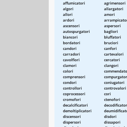
affumicatori
agrimensori
algori
allargatori
allori
amori
ardori
arrampicato
ascensori
aspersori
autospurgatori
bagliori
biancori
bluffatori
bordatori
bruciori
candori
canfori
carradori
cartevalori
cavolfiori
cercatori
clamori
clangori
colori
commendato
comprensori
compurgator
condori
coniugatori
controllori
controvalori
coprocessori
cori
cromofori
ctenofori
decalcificatori
decodificator
demoltiplicatori
deumidificat
discensori
disdori
dispersori
dissapori