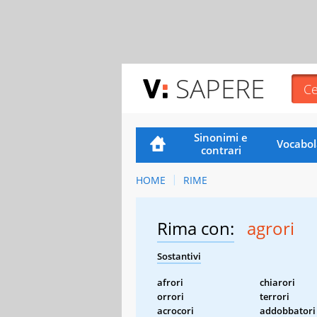
SAPERE
Sinonimi e
Vocabol
contrari
HOME
RIME
Rima con:
agrori
Sostantivi
afrori
chiarori
orrori
terrori
acrocori
addobbatori