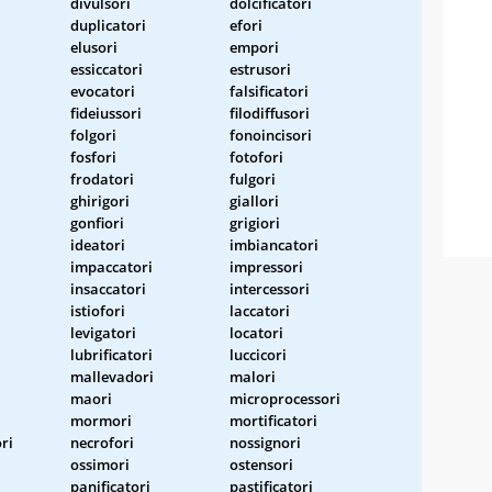
divulsori
dolcificatori
duplicatori
efori
elusori
empori
essiccatori
estrusori
evocatori
falsificatori
fideiussori
filodiffusori
folgori
fonoincisori
fosfori
fotofori
frodatori
fulgori
ghirigori
giallori
gonfiori
grigiori
ideatori
imbiancatori
impaccatori
impressori
insaccatori
intercessori
istiofori
laccatori
levigatori
locatori
lubrificatori
luccicori
i
mallevadori
malori
i
maori
microprocessori
mormori
mortificatori
ri
necrofori
nossignori
ossimori
ostensori
panificatori
pastificatori