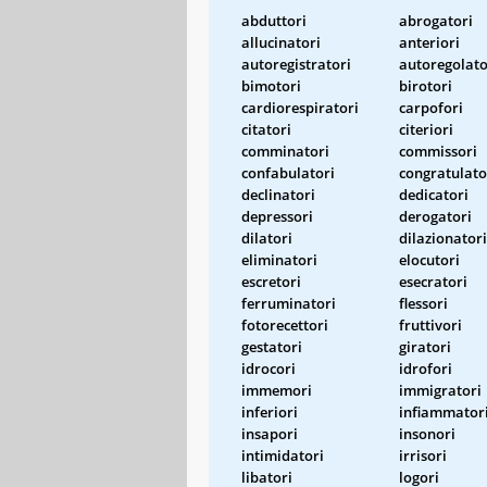
abduttori
abrogatori
allucinatori
anteriori
autoregistratori
autoregolato
bimotori
birotori
cardiorespiratori
carpofori
citatori
citeriori
comminatori
commissori
confabulatori
congratulato
declinatori
dedicatori
depressori
derogatori
dilatori
dilazionatori
eliminatori
elocutori
escretori
esecratori
ferruminatori
flessori
fotorecettori
fruttivori
gestatori
giratori
idrocori
idrofori
immemori
immigratori
inferiori
infiammator
insapori
insonori
intimidatori
irrisori
libatori
logori