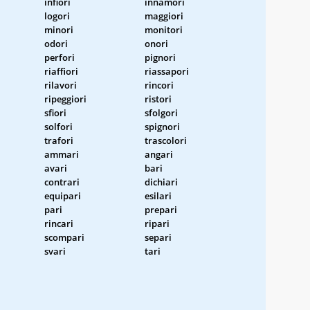
infiori
innamori
logori
maggiori
minori
monitori
odori
onori
perfori
pignori
riaffiori
riassapori
rilavori
rincori
ripeggiori
ristori
sfiori
sfolgori
solfori
spignori
trafori
trascolori
ammari
angari
avari
bari
contrari
dichiari
equipari
esilari
pari
prepari
rincari
ripari
scompari
separi
svari
tari