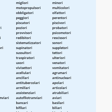
migliori
minori
motopropulsori
multicolori
obbligatori
olfattori
peggiori
perentori
piscatori
piscivori
i
poziori
probatori
provvisori
psicomotori
i
redibitori
rescissori
sistematizzatori
sonori
ri
supinatori
suppletori
sussultori
tettori
i
traspiratori
ulteriori
uxori
venatori
vivisettori
vomitatori
acellulari
agrumari
ancillari
antinucleari
antitubercolari
apolari
armillari
articolari
assistenziari
atrabiliari
nviari
autofilotranviari
aviari
bancari
basilari
bifilari
biliari