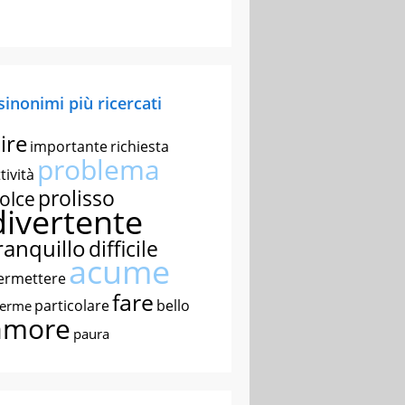
 sinonimi più ricercati
ire
importante
richiesta
problema
tività
prolisso
olce
divertente
ranquillo
difficile
acume
ermettere
fare
particolare
bello
nerme
amore
paura