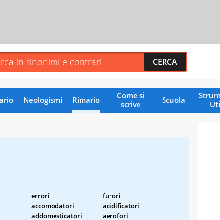
Come si
Strum
ario
Neologismi
Rimario
Scuola
scrive
Uti
errori
furori
accomodatori
acidificatori
addomesticatori
aerofori