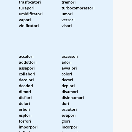
trasfocatori
tremori
turapori
turbocompressori
umidificatori
umori
vapori
versori
vinificatori
visori
accalori
accessori
addottori
adori
assapori
avvalori
collabori
colori
decolori
decori
deodori
deplori
dimori
disamori
disfiori
disinnamori
dolori
dori
erbori
esautori
esplori
evapori
fosfori
glori
imporpori
incorpori