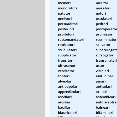
memori
meritori
monorotori
moratori
natatori
notori
onnivori
osculatori
persuaditori
petitori
posteriori
postoperator
proibitori
promissori
raccomandatori
recriminator
restitutori
salivatori
stridulatori
supererogato
supplicatori
surrogatori
transitori
transpirator
ultrasonori
ustori
vescicatori
viciniori
zoofori
abitudinari
alveolari
amari
antipopolari
antisolari
appendicolari
arillari
ascellari
assembleari
ausiliari
autoferrotra
bacillari
balneari
biauricolari
bifamiliari