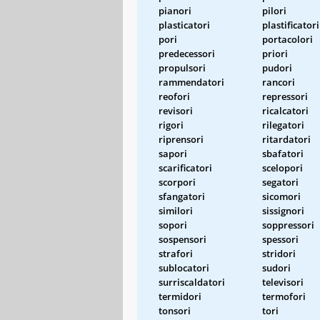
pianori
pilori
plasticatori
plastificatori
pori
portacolori
predecessori
priori
propulsori
pudori
rammendatori
rancori
reofori
repressori
revisori
ricalcatori
rigori
rilegatori
riprensori
ritardatori
sapori
sbafatori
scarificatori
scelopori
scorpori
segatori
sfangatori
sicomori
similori
sissignori
sopori
soppressori
sospensori
spessori
strafori
stridori
sublocatori
sudori
surriscaldatori
televisori
termidori
termofori
tonsori
tori