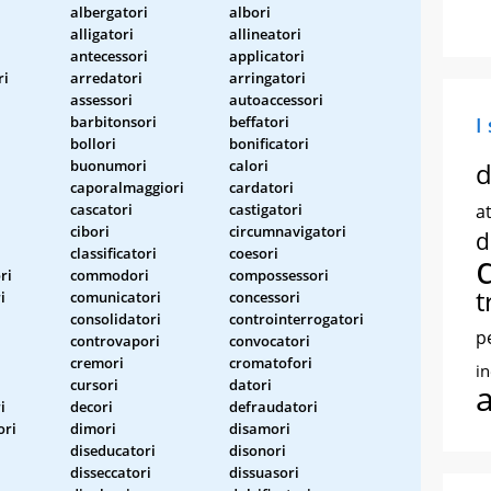
albergatori
albori
alligatori
allineatori
antecessori
applicatori
ri
arredatori
arringatori
assessori
autoaccessori
barbitonsori
beffatori
I
bollori
bonificatori
buonumori
calori
d
caporalmaggiori
cardatori
cascatori
castigatori
at
cibori
circumnavigatori
d
classificatori
coesori
ri
commodori
compossessori
t
i
comunicatori
concessori
consolidatori
controinterrogatori
p
controvapori
convocatori
cremori
cromatofori
i
cursori
datori
i
decori
defraudatori
ori
dimori
disamori
diseducatori
disonori
disseccatori
dissuasori