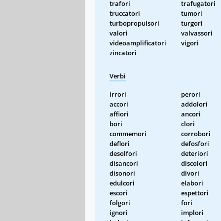
trafori
trafugatori
truccatori
tumori
turbopropulsori
turgori
valori
valvassori
videoamplificatori
vigori
zincatori
Verbi
irrori
perori
accori
addolori
affiori
ancori
bori
clori
commemori
corrobori
deflori
defosfori
desolfori
deteriori
disancori
discolori
disonori
divori
edulcori
elabori
escori
espettori
folgori
fori
ignori
implori