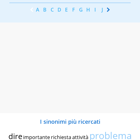
A
B
C
D
E
F
G
H
I
J
K
L
M
N
I sinonimi più ricercati
problema
dire
importante
richiesta
attività