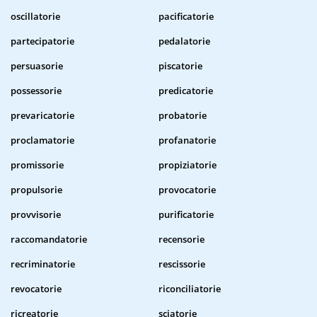
oscillatorie
pacificatorie
partecipatorie
pedalatorie
persuasorie
piscatorie
possessorie
predicatorie
prevaricatorie
probatorie
proclamatorie
profanatorie
promissorie
propiziatorie
propulsorie
provocatorie
provvisorie
purificatorie
raccomandatorie
recensorie
recriminatorie
rescissorie
revocatorie
riconciliatorie
ricreatorie
sciatorie