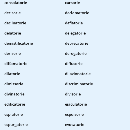
consolatorie
cursorie
decisorie
declamatorie
declinatorie
deflatorie
delatorie
delegatorie
demistificatorie
deprecatorie
derisorie
derogatorie
diffamatorie
diffusorie
dilatorie
dilazionatorie
dimissorie
discriminatorie
divinatorie
divisorie
edificatorie
eiaculatorie
espiatorie
espulsorie
espurgatorie
evocatorie