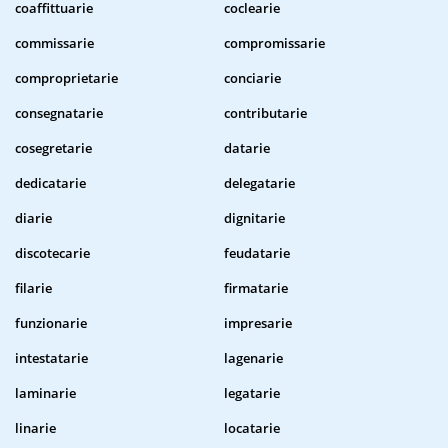
coaffittuarie
coclearie
commissarie
compromissarie
comproprietarie
conciarie
consegnatarie
contributarie
cosegretarie
datarie
dedicatarie
delegatarie
diarie
dignitarie
discotecarie
feudatarie
filarie
firmatarie
funzionarie
impresarie
intestatarie
lagenarie
laminarie
legatarie
linarie
locatarie