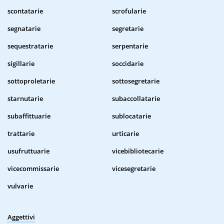
scontatarie
scrofularie
segnatarie
segretarie
sequestratarie
serpentarie
sigillarie
soccidarie
sottoproletarie
sottosegretarie
starnutarie
subaccollatarie
subaffittuarie
sublocatarie
trattarie
urticarie
usufruttuarie
vicebibliotecarie
vicecommissarie
vicesegretarie
vulvarie
Aggettivi