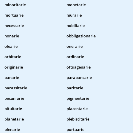
minoritarie
monetarie
mortuarie
murarie
necessarie
nobiliarie
nonarie
obbligazionarie
olearie
onerarie
orbitarie
ordinarie
originarie
ottuagenarie
panarie
parabancarie
parassitarie
paritarie
pecuniarie
pigmentarie
pituitarie
placentarie
planetarie
plebiscitarie
plenarie
portuarie