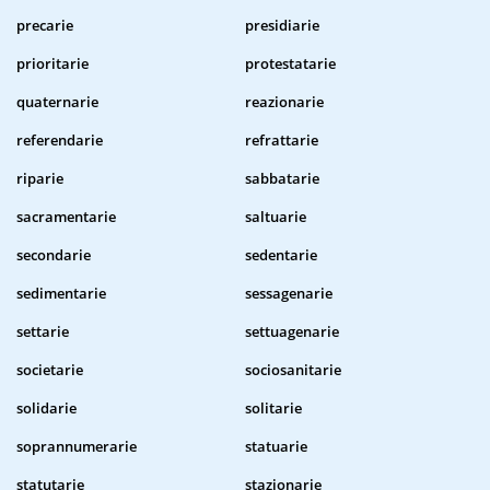
precarie
presidiarie
prioritarie
protestatarie
quaternarie
reazionarie
referendarie
refrattarie
riparie
sabbatarie
sacramentarie
saltuarie
secondarie
sedentarie
sedimentarie
sessagenarie
settarie
settuagenarie
societarie
sociosanitarie
solidarie
solitarie
soprannumerarie
statuarie
statutarie
stazionarie