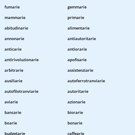
fumarie
gemmarie
mammarie
primarie
abitudinarie
alimentarie
annonarie
antiautoritarie
anticarie
antiorarie
antirivoluzionarie
apofisarie
arbitrarie
assistenziarie
ausiliarie
autoferrotranviarie
autofilotranviarie
autoritarie
aviarie
azionarie
bancarie
biorarie
boarie
bonarie
budgetarie
caffearie