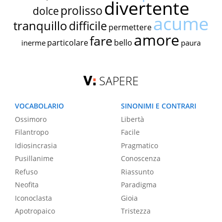
divertente
prolisso
dolce
acume
tranquillo
difficile
permettere
amore
fare
particolare
bello
inerme
paura
SAPERE
VOCABOLARIO
SINONIMI E CONTRARI
Ossimoro
Libertà
Filantropo
Facile
Idiosincrasia
Pragmatico
Pusillanime
Conoscenza
Refuso
Riassunto
Neofita
Paradigma
Iconoclasta
Gioia
Apotropaico
Tristezza