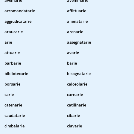
avemarie
avemmarie
accomandatarie
affittuarie
aggiudicatarie
alienatarie
araucarie
arenarie
arie
assegnatarie
attuarie
avarie
barbarie
barie
bibliotecarie
bisognatarie
borsarie
calceolarie
carie
carnarie
catenarie
catilinarie
caudatarie
cibarie
cimbalarie
clavarie