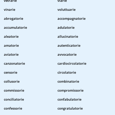
vetrarie
viarie
vinarie
voluttuarie
abrogatorie
accompagnatorie
accumulatorie
adulatorie
aleatorie
allucinatorie
amatorie
autenticatorie
aviatorie
avvocatorie
canzonatorie
cardiocircolatorie
censorie
circolatorie
collusorie
combinatorie
commissorie
compromissorie
conciliatorie
confabulatorie
confessorie
congratulatorie