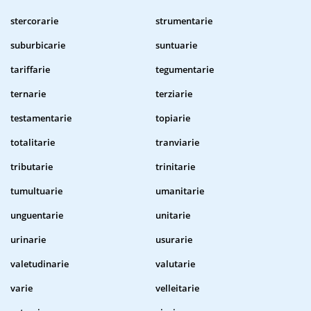
stercorarie
strumentarie
suburbicarie
suntuarie
tariffarie
tegumentarie
ternarie
terziarie
testamentarie
topiarie
totalitarie
tranviarie
tributarie
trinitarie
tumultuarie
umanitarie
unguentarie
unitarie
urinarie
usurarie
valetudinarie
valutarie
varie
velleitarie