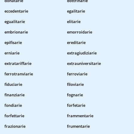
donatarie
dottrinarie
eccedentarie
egalitarie
egualitarie
elitarie
embrionarie
emorroidarie
epifisarie
ereditarie
erniarie
extragiudiziarie
extratariffarie
extrauniversitarie
ferrotranviarie
ferroviarie
fiduciarie
filoviarie
finanziarie
fognarie
fondiarie
forfetarie
forfettarie
frammentarie
frazionarie
frumentarie