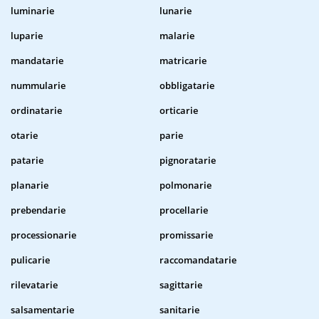
luminarie
lunarie
luparie
malarie
mandatarie
matricarie
nummularie
obbligatarie
ordinatarie
orticarie
otarie
parie
patarie
pignoratarie
planarie
polmonarie
prebendarie
procellarie
processionarie
promissarie
pulicarie
raccomandatarie
rilevatarie
sagittarie
salsamentarie
sanitarie