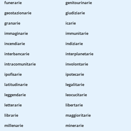
funerarie
genitourinarie
geostazionarie
giudiziarie
granarie
icarie
immaginarie
immunitarie
incendiarie
indiziarie
interbancarie
interplanetarie
intracomunitarie
involontarie
ipofisarie
ipotecarie
latitudinarie
legalitarie
leggendarie
leocucitarie
letterarie
libertarie
librarie
maggioritarie
millenarie
minerarie