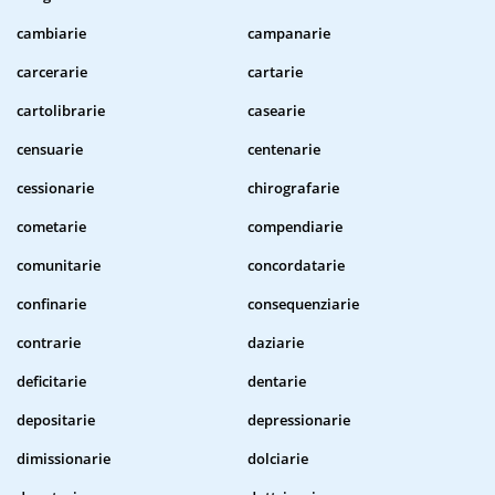
cambiarie
campanarie
carcerarie
cartarie
cartolibrarie
casearie
censuarie
centenarie
cessionarie
chirografarie
cometarie
compendiarie
comunitarie
concordatarie
confinarie
consequenziarie
contrarie
daziarie
deficitarie
dentarie
depositarie
depressionarie
dimissionarie
dolciarie