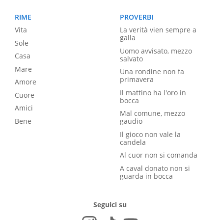
RIME
PROVERBI
Vita
La verità vien sempre a
galla
Sole
Uomo avvisato, mezzo
Casa
salvato
Mare
Una rondine non fa
primavera
Amore
Il mattino ha l'oro in
Cuore
bocca
Amici
Mal comune, mezzo
Bene
gaudio
Il gioco non vale la
candela
Al cuor non si comanda
A caval donato non si
guarda in bocca
Seguici su