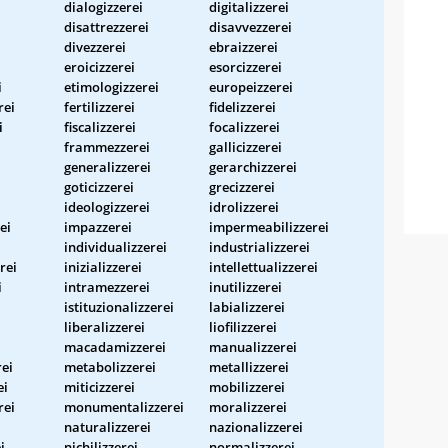
dialogizzerei
digitalizzerei
disattrezzerei
disavvezzerei
divezzerei
ebraizzerei
eroicizzerei
esorcizzerei
i
etimologizzerei
europeizzerei
rei
fertilizzerei
fidelizzerei
i
fiscalizzerei
focalizzerei
frammezzerei
gallicizzerei
generalizzerei
gerarchizzerei
goticizzerei
grecizzerei
ideologizzerei
idrolizzerei
ei
impazzerei
impermeabilizzerei
individualizzerei
industrializzerei
rei
inizializzerei
intellettualizzerei
i
intramezzerei
inutilizzerei
istituzionalizzerei
labializzerei
liberalizzerei
liofilizzerei
macadamizzerei
manualizzerei
rei
metabolizzerei
metallizzerei
ei
miticizzerei
mobilizzerei
rei
monumentalizzerei
moralizzerei
naturalizzerei
nazionalizzerei
i
nichilizzerei
normalizzerei