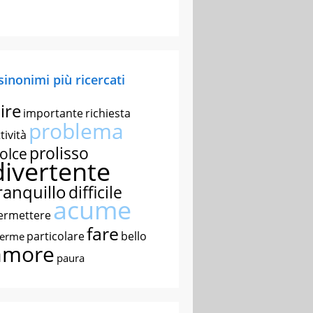
 sinonimi più ricercati
ire
importante
richiesta
problema
tività
prolisso
olce
divertente
ranquillo
difficile
acume
ermettere
fare
particolare
bello
nerme
amore
paura