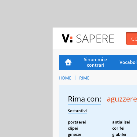
SAPERE
Sinonimi e
Vocabol
contrari
HOME
RIME
Rima con:
aguzzere
Sostantivi
portaerei
antialisei
clipei
corifei
ginecei
giubilei