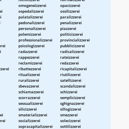
omogeneizzerei
opacizzerei
ei
ospedalizzerei
ossilizzerei
i
palatalizzerei
paralizzerei
i
pedonalizzerei
penalizzerei
personalizzerei
piazzerei
polemizzerei
politicizzerei
professionalizzerei
provincializzerei
erei
psicologizzerei
pubblicizzerei
i
radazzerei
radicalizzerei
rappezzerei
rateizzerei
reclamizzerei
redazzerei
zzerei
ribattezzerei
ricapitalizzerei
ritualizzerei
riutilizzerei
ruralizzerei
satellizzerei
sbevazzerei
scandalizzerei
schiamazzerei
schizzerei
scorrazzerei
semplicizzerei
sessualizzerei
sghignazzerei
silicizzerei
sillogizzerei
ei
smaterializzerei
smezzerei
erei
socializzerei
solecizzerei
i
sopracapitalizzerei
sottilizzerei