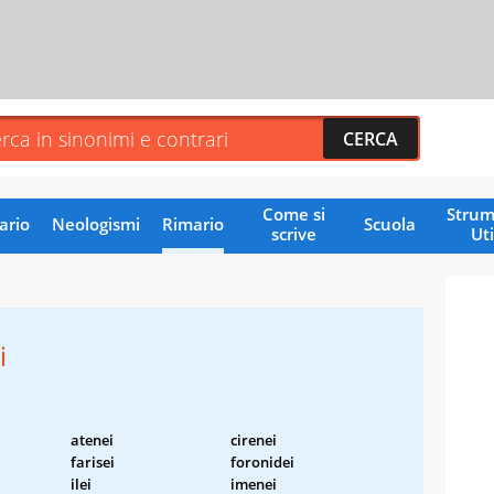
Come si
Strum
ario
Neologismi
Rimario
Scuola
scrive
Uti
i
atenei
cirenei
farisei
foronidei
ilei
imenei