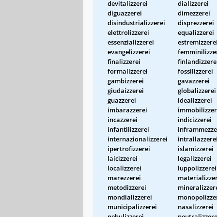
devitalizzerei
dializzerei
diguazzerei
dimezzerei
disindustrializzerei
disprezzerei
elettrolizzerei
equalizzerei
essenzializzerei
estremizzere
evangelizzerei
femminilizze
finalizzerei
finlandizzere
formalizzerei
fossilizzerei
gambizzerei
gavazzerei
giudaizzerei
globalizzerei
guazzerei
idealizzerei
imbarazzerei
immobilizzer
incazzerei
indicizzerei
infantilizzerei
inframmezze
internazionalizzerei
intrallazzere
ipertrofizzerei
islamizzerei
laicizzerei
legalizzerei
localizzerei
luppolizzerei
marezzerei
materializze
metodizzerei
mineralizzer
mondializzerei
monopolizze
municipalizzerei
nasalizzerei
nebulizzerei
neutralizzere