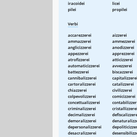
iracoidei
licei
pilei
propilei
Verbi
accarezzerei
aizzerei
ammazzerei
ammezzerei
anglicizzerei
anodizzerei
appezzerei
apprezzerei
atrofizzerei
atticizzerei
automaticizzerei
avvezzerei
battezzerei
biscazzerei
cannibalizzerei
capitalizzere
cartoralizzerei
catalizzerei
chiazzerei
civilizzerei
colpevolizzerei
comicizzerei
concettualizzerei
contabilizzer
criminalizzerei
cristallizzere
decimalizzerei
defiscalizzer
demoralizzerei
denaturalizz
depersonalizzerei
depoliticizze
desacralizzerei
desensibilizz