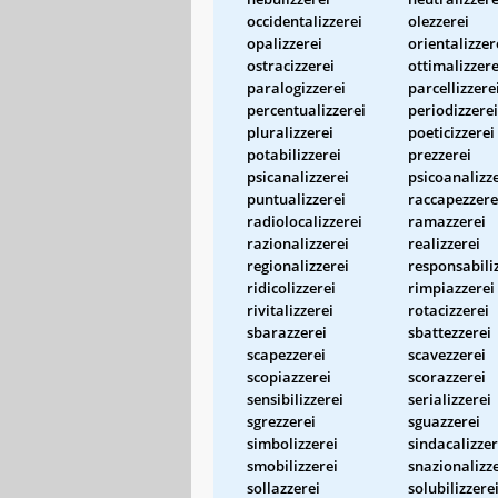
occidentalizzerei
olezzerei
opalizzerei
orientalizzer
ostracizzerei
ottimalizzere
paralogizzerei
parcellizzere
percentualizzerei
periodizzerei
pluralizzerei
poeticizzerei
potabilizzerei
prezzerei
psicanalizzerei
psicoanalizz
puntualizzerei
raccapezzere
radiolocalizzerei
ramazzerei
razionalizzerei
realizzerei
regionalizzerei
responsabili
ridicolizzerei
rimpiazzerei
rivitalizzerei
rotacizzerei
sbarazzerei
sbattezzerei
scapezzerei
scavezzerei
scopiazzerei
scorazzerei
sensibilizzerei
serializzerei
sgrezzerei
sguazzerei
simbolizzerei
sindacalizzer
smobilizzerei
snazionalizz
sollazzerei
solubilizzere