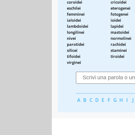
coroidei
cricoidei
eschilei
eterogenei
femminei
fotogenei
ialoidei
ioidei
lambdoidei
lapidei
longilinei
mastoidei
nivei
normolinei
parotidei
rachidei
silicei
staminei
tifoidei
tiroidei
virginei
A
B
C
D
E
F
G
H
I
J