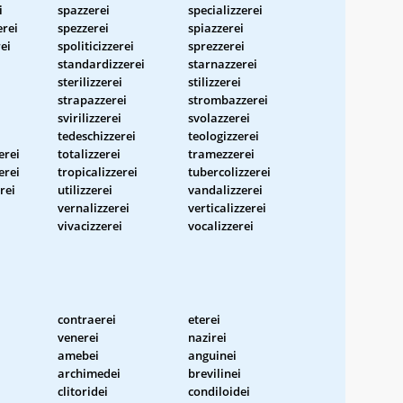
i
spazzerei
specializzerei
erei
spezzerei
spiazzerei
rei
spoliticizzerei
sprezzerei
standardizzerei
starnazzerei
sterilizzerei
stilizzerei
strapazzerei
strombazzerei
svirilizzerei
svolazzerei
tedeschizzerei
teologizzerei
erei
totalizzerei
tramezzerei
erei
tropicalizzerei
tubercolizzerei
rei
utilizzerei
vandalizzerei
vernalizzerei
verticalizzerei
vivacizzerei
vocalizzerei
contraerei
eterei
venerei
nazirei
amebei
anguinei
archimedei
brevilinei
clitoridei
condiloidei