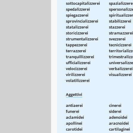
sottocapitalizzerei
spazializzere
spedalizzerei
spersonalizz
spiegazzerei
spiritualizze
sprovincializzerei
stabilizzerei
statalizzerei
stazzerei
storicizzerei
stramazzerei
strumentalizzerei
svezzerei
tappezzerei
tecnicizzerei
terrazzerei
territorializz
tranquillizzerei
trimestralizz
ufficializzerei
universalizze
velocizzerei
verbalizzerei
virilizzerei
visualizzerei
volatilizzerei
Aggettivi
antiaerei
cinerei
funerei
siderei
aclamidei
adenoidei
apollinei
aracnoidei
carotidei
cartilaginei