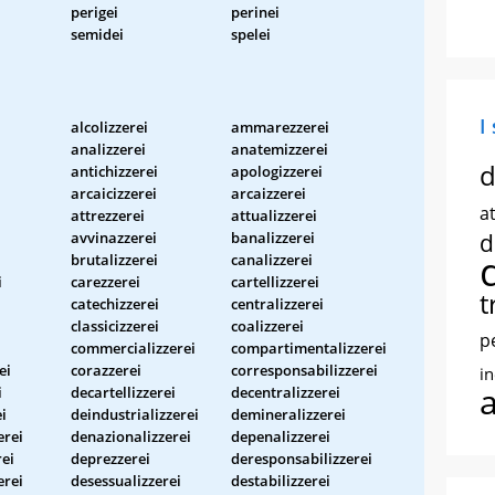
perigei
perinei
semidei
spelei
I
alcolizzerei
ammarezzerei
analizzerei
anatemizzerei
d
antichizzerei
apologizzerei
arcaicizzerei
arcaizzerei
at
attrezzerei
attualizzerei
avvinazzerei
banalizzerei
d
brutalizzerei
canalizzerei
i
carezzerei
cartellizzerei
t
catechizzerei
centralizzerei
classicizzerei
coalizzerei
p
commercializzerei
compartimentalizzerei
ei
corazzerei
corresponsabilizzerei
i
i
decartellizzerei
decentralizzerei
ei
deindustrializzerei
demineralizzerei
erei
denazionalizzerei
depenalizzerei
rei
deprezzerei
deresponsabilizzerei
erei
desessualizzerei
destabilizzerei