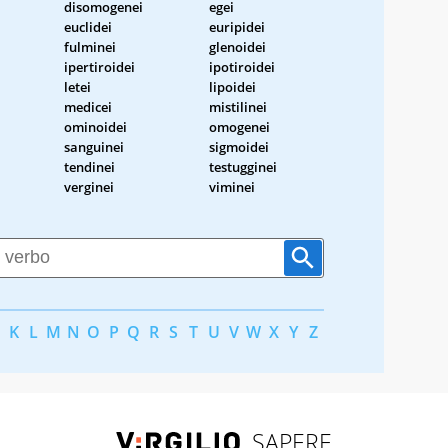
disomogenei
egei
euclidei
euripidei
fulminei
glenoidei
ipertiroidei
ipotiroidei
letei
lipoidei
medicei
mistilinei
ominoidei
omogenei
sanguinei
sigmoidei
tendinei
testugginei
verginei
viminei
K
L
M
N
O
P
Q
R
S
T
U
V
W
X
Y
Z
SAPERE