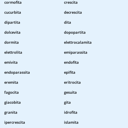
cormofita
crescita
cucurbita
decrescita
dipartita
dita
dolcevita
dopopartita
dormita
elettrocalamita
elettrolita
emiparassita
emivita
endofita
endoparassita
epifita
eremita
eritrocita
fagocita
gesuita
giacobita
gita
granita
idrofita
ipercrescita
islamita