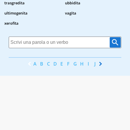
trasgredita
ubbidita
ultimogenita
vagita
xerofita
A
B
C
D
E
F
G
H
I
J
K
L
M
N