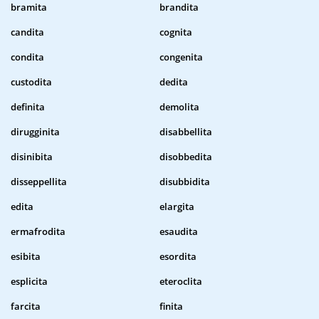
bramita
brandita
candita
cognita
condita
congenita
custodita
dedita
definita
demolita
dirugginita
disabbellita
disinibita
disobbedita
disseppellita
disubbidita
edita
elargita
ermafrodita
esaudita
esibita
esordita
esplicita
eteroclita
farcita
finita