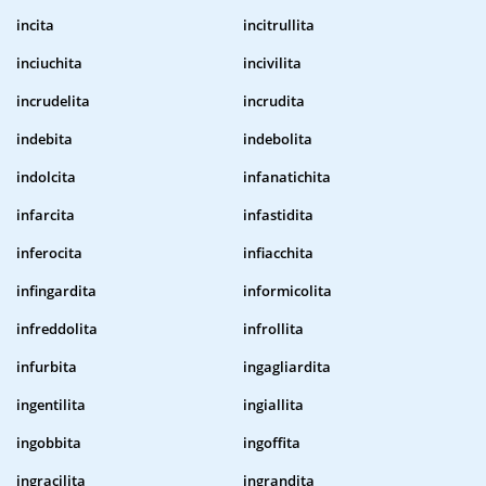
incita
incitrullita
inciuchita
incivilita
incrudelita
incrudita
indebita
indebolita
indolcita
infanatichita
infarcita
infastidita
inferocita
infiacchita
infingardita
informicolita
infreddolita
infrollita
infurbita
ingagliardita
ingentilita
ingiallita
ingobbita
ingoffita
ingracilita
ingrandita