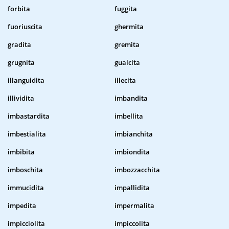
forbita
fuggita
fuoriuscita
ghermita
gradita
gremita
grugnita
gualcita
illanguidita
illecita
illividita
imbandita
imbastardita
imbellita
imbestialita
imbianchita
imbibita
imbiondita
imboschita
imbozzacchita
immucidita
impallidita
impedita
impermalita
impicciolita
impiccolita