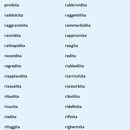
proibita
rabbrividita
raddolcita
raggentilita
raggranchita
rammorbidita
rancidita
rappiccinita
rattiepidita
reagita
recondita
redita
regredita
riabbellita
riapplaudita
riarricchita
riassalita
riassorbita
ribadita
ribollita
ricucita
ridefinita
riedita
rifinita
rifuggita
righermita