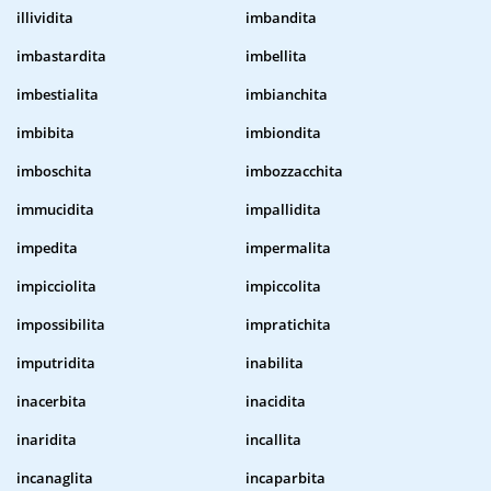
illividita
imbandita
imbastardita
imbellita
imbestialita
imbianchita
imbibita
imbiondita
imboschita
imbozzacchita
immucidita
impallidita
impedita
impermalita
impicciolita
impiccolita
impossibilita
impratichita
imputridita
inabilita
inacerbita
inacidita
inaridita
incallita
incanaglita
incaparbita