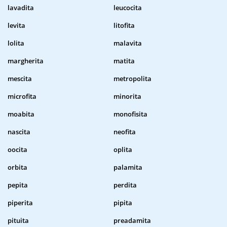
lavadita
leucocita
levita
litofita
lolita
malavita
margherita
matita
mescita
metropolita
microfita
minorita
moabita
monofisita
nascita
neofita
oocita
oplita
orbita
palamita
pepita
perdita
piperita
pipita
pituita
preadamita