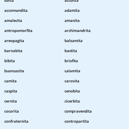
baita
accolita
accomandita
adamita
amalecita
amanita
antropomorfita
archimandrita
areopagita
balsamita
barnabita
bastita
bibita
briofita
buonuscita
calamita
camita
carovita
caspita
cenobita
cernita
cicerbita
cocorita
compravendita
confraternita
contropartita