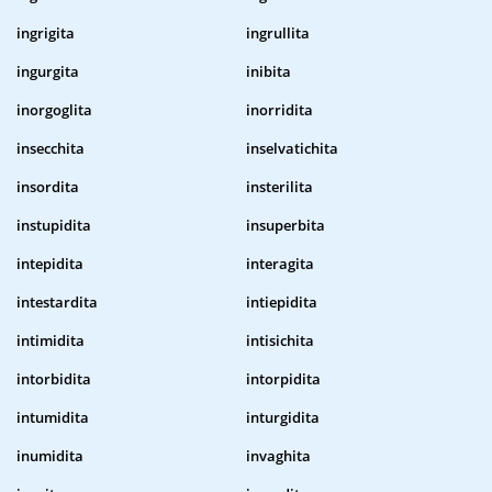
ingrigita
ingrullita
ingurgita
inibita
inorgoglita
inorridita
insecchita
inselvatichita
insordita
insterilita
instupidita
insuperbita
intepidita
interagita
intestardita
intiepidita
intimidita
intisichita
intorbidita
intorpidita
intumidita
inturgidita
inumidita
invaghita