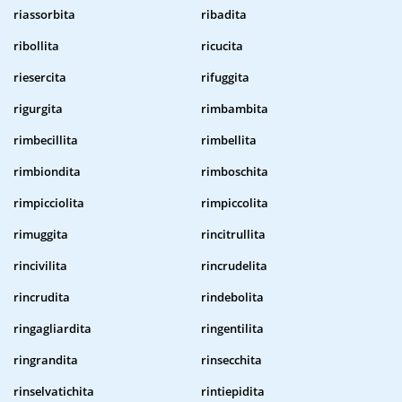
riassorbita
ribadita
ribollita
ricucita
riesercita
rifuggita
rigurgita
rimbambita
rimbecillita
rimbellita
rimbiondita
rimboschita
rimpicciolita
rimpiccolita
rimuggita
rincitrullita
rincivilita
rincrudelita
rincrudita
rindebolita
ringagliardita
ringentilita
ringrandita
rinsecchita
rinselvatichita
rintiepidita