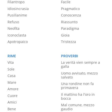
Filantropo
Facile
Idiosincrasia
Pragmatico
Pusillanime
Conoscenza
Refuso
Riassunto
Neofita
Paradigma
Iconoclasta
Gioia
Apotropaico
Tristezza
RIME
PROVERBI
Vita
La verità vien sempre a
galla
Sole
Uomo avvisato, mezzo
Casa
salvato
Mare
Una rondine non fa
primavera
Amore
Il mattino ha l'oro in
Cuore
bocca
Amici
Mal comune, mezzo
Bene
gaudio