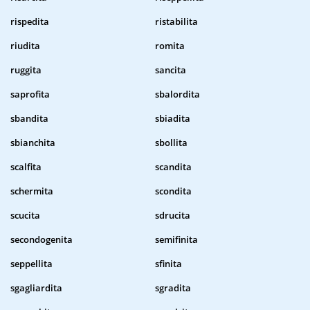
rispedita
ristabilita
riudita
romita
ruggita
sancita
saprofita
sbalordita
sbandita
sbiadita
sbianchita
sbollita
scalfita
scandita
schermita
scondita
scucita
sdrucita
secondogenita
semifinita
seppellita
sfinita
sgagliardita
sgradita