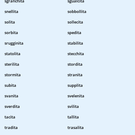
sgranchita
sgualcita
snellita
sobbollita
solita
sollecita
sorbita
spedita
srugginita
stabilita
statolita
stecchita
sterilita
stordita
stormita
stranita
subita
supplita
svanita
svelenita
sverdita
svilita
tacita
tallita
tradita
trasalita