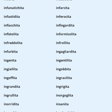
infanatichita
infarcita
infastidita
inferocita
infiacchita
infingardita
infistolita
informicolita
infreddolita
infrollita
infurbita
ingagliardita
ingenita
ingentilita
ingiallita
ingobbita
ingoffita
ingracilita
ingrandita
ingrigita
ingrullita
inorgoglita
inorridita
insanita