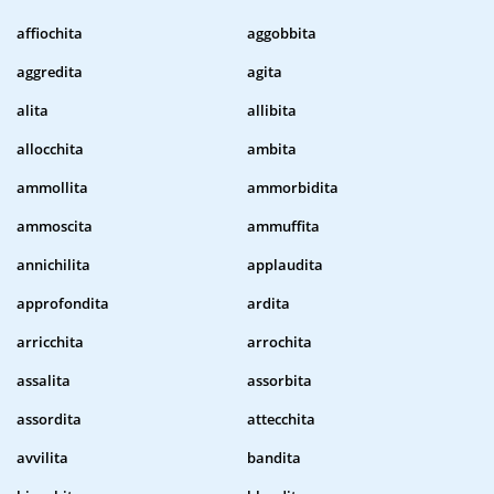
affiochita
aggobbita
aggredita
agita
alita
allibita
allocchita
ambita
ammollita
ammorbidita
ammoscita
ammuffita
annichilita
applaudita
approfondita
ardita
arricchita
arrochita
assalita
assorbita
assordita
attecchita
avvilita
bandita