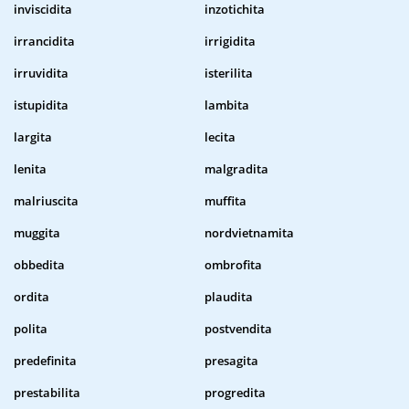
inviscidita
inzotichita
irrancidita
irrigidita
irruvidita
isterilita
istupidita
lambita
largita
lecita
lenita
malgradita
malriuscita
muffita
muggita
nordvietnamita
obbedita
ombrofita
ordita
plaudita
polita
postvendita
predefinita
presagita
prestabilita
progredita