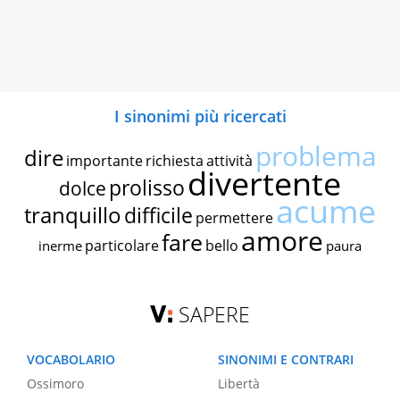
I sinonimi più ricercati
problema
dire
importante
richiesta
attività
divertente
prolisso
dolce
acume
tranquillo
difficile
permettere
amore
fare
particolare
bello
inerme
paura
SAPERE
VOCABOLARIO
SINONIMI E CONTRARI
Ossimoro
Libertà