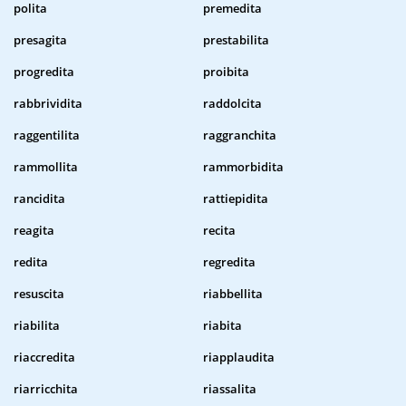
polita
premedita
presagita
prestabilita
progredita
proibita
rabbrividita
raddolcita
raggentilita
raggranchita
rammollita
rammorbidita
rancidita
rattiepidita
reagita
recita
redita
regredita
resuscita
riabbellita
riabilita
riabita
riaccredita
riapplaudita
riarricchita
riassalita