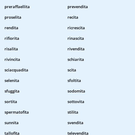
preraffaellita
prevendita
proselita
recita
rendita
ricrescita
rifiorita
rinascita
risalita
rivendita
rivincita
schiarita
sciacquadita
scita
selenita
sfoltita
sfuggita
sodomita
sortita
sottovita
spermatofita
stilita
sunnita
svendita
tallofita
televendita