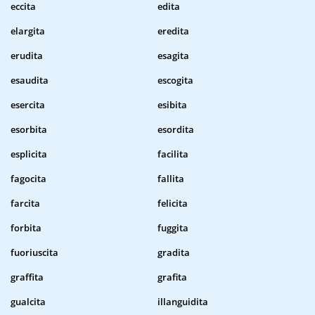
eccita
edita
elargita
eredita
erudita
esagita
esaudita
escogita
esercita
esibita
esorbita
esordita
esplicita
facilita
fagocita
fallita
farcita
felicita
forbita
fuggita
fuoriuscita
gradita
graffita
grafita
gualcita
illanguidita