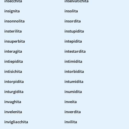
insecchita
inselvatichita
insignita
insolita
insonnolita
insordita
insterilita
instupidita
insuperbita
intepidita
interagita
intestardita
intiepidita
intimidita
intisichita
intorbidita
intorpidita
intumidita
inturgidita
inumidita
invaghita
inveita
invelenita
inverdita
invigliacchita
invilita