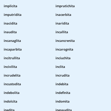
implicita
impratichita
imputridita
inacerbita
inacidita
inaridita
inaudita
incallita
incanaglita
incancrenita
incaparbita
incarognita
incitrullita
inciuchita
incivilita
inclita
incrudelita
incrudita
incustodita
indebita
indebolita
indefinita
indolcita
indomita
inedita
inesaudita