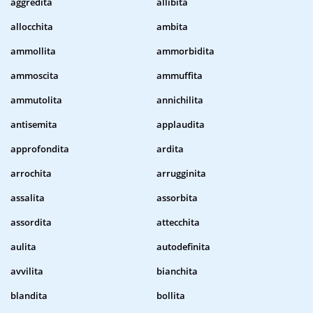
aggredita
allibita
allocchita
ambita
ammollita
ammorbidita
ammoscita
ammuffita
ammutolita
annichilita
antisemita
applaudita
approfondita
ardita
arrochita
arrugginita
assalita
assorbita
assordita
attecchita
aulita
autodefinita
avvilita
bianchita
blandita
bollita