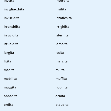
inveita
inverdita
invigliacchita
invilita
inviscidita
inzotichita
irrancidita
irrigidita
irruvidita
isterilita
istupidita
lambita
largita
lecita
licita
marcita
medita
milita
mobilita
muffita
muggita
nobilita
obbedita
orbita
ordita
plaudita