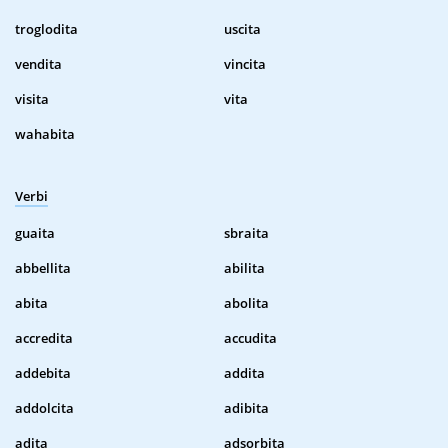
troglodita
uscita
vendita
vincita
visita
vita
wahabita
Verbi
guaita
sbraita
abbellita
abilita
abita
abolita
accredita
accudita
addebita
addita
addolcita
adibita
adita
adsorbita