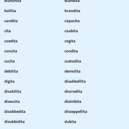
bianchita
blandita
bollita
brandita
candita
capacita
cita
coabita
coedita
cogita
concita
condita
cucita
custodita
debilita
demolita
digita
disabbellita
disabilita
discredita
diseccita
disinibita
disobbedita
disseppellita
disubbidita
dubita