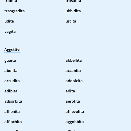
tradita
trasalita
trasgredita
ubbidita
udita
uscita
vagita
Aggettivi
guaita
abbellita
abolita
accanita
accudita
addolcita
adibita
adita
adsorbita
aerofita
affienita
affievolita
affiochita
aggobbita