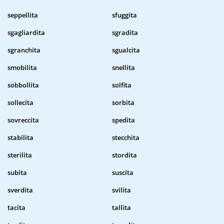
seppellita
sfuggita
sgagliardita
sgradita
sgranchita
sgualcita
smobilita
snellita
sobbollita
solfita
sollecita
sorbita
sovreccita
spedita
stabilita
stecchita
sterilita
stordita
subita
suscita
sverdita
svilita
tacita
tallita