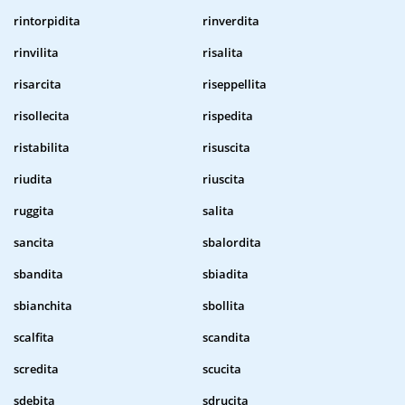
rintorpidita
rinverdita
rinvilita
risalita
risarcita
riseppellita
risollecita
rispedita
ristabilita
risuscita
riudita
riuscita
ruggita
salita
sancita
sbalordita
sbandita
sbiadita
sbianchita
sbollita
scalfita
scandita
scredita
scucita
sdebita
sdrucita