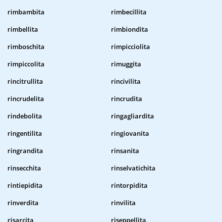
rimbambita
rimbecillita
rimbellita
rimbiondita
rimboschita
rimpicciolita
rimpiccolita
rimuggita
rincitrullita
rincivilita
rincrudelita
rincrudita
rindebolita
ringagliardita
ringentilita
ringiovanita
ringrandita
rinsanita
rinsecchita
rinselvatichita
rintiepidita
rintorpidita
rinverdita
rinvilita
risarcita
riseppellita