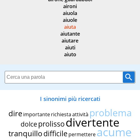
aironi
aiuola
aiuole
aiuta
aiutante
aiutare
aiuti
aiuto
I sinonimi più ricercati
problema
dire
importante
richiesta
attività
divertente
prolisso
dolce
acume
tranquillo
difficile
permettere