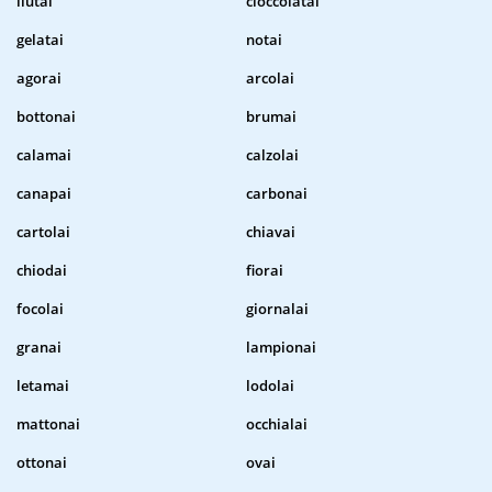
liutai
cioccolatai
gelatai
notai
agorai
arcolai
bottonai
brumai
calamai
calzolai
canapai
carbonai
cartolai
chiavai
chiodai
fiorai
focolai
giornalai
granai
lampionai
letamai
lodolai
mattonai
occhialai
ottonai
ovai