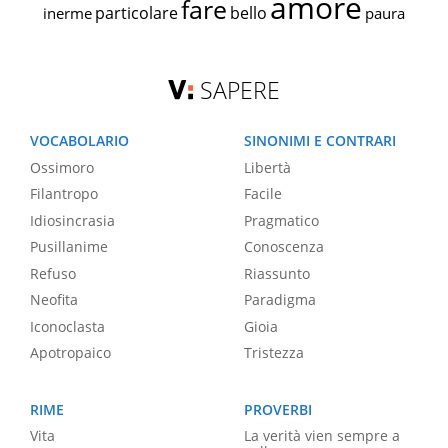
amore
fare
particolare
bello
inerme
paura
SAPERE
VOCABOLARIO
SINONIMI E CONTRARI
Ossimoro
Libertà
Filantropo
Facile
Idiosincrasia
Pragmatico
Pusillanime
Conoscenza
Refuso
Riassunto
Neofita
Paradigma
Iconoclasta
Gioia
Apotropaico
Tristezza
RIME
PROVERBI
Vita
La verità vien sempre a