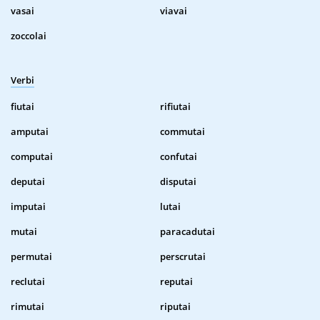
vasai
viavai
zoccolai
Verbi
fiutai
rifiutai
amputai
commutai
computai
confutai
deputai
disputai
imputai
lutai
mutai
paracadutai
permutai
perscrutai
reclutai
reputai
rimutai
riputai