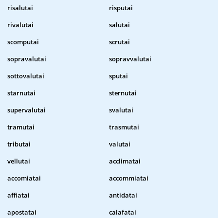
risalutai
risputai
rivalutai
salutai
scomputai
scrutai
sopravalutai
sopravvalutai
sottovalutai
sputai
starnutai
sternutai
supervalutai
svalutai
tramutai
trasmutai
tributai
valutai
vellutai
acclimatai
accomiatai
accommiatai
affiatai
antidatai
apostatai
calafatai