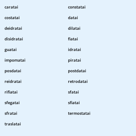
caratai
constatai
costatai
datai
deidratai
dilatai
disidratai
fiatai
guatai
idratai
impomatai
piratai
posdatai
postdatai
reidratai
retrodatai
rifiatai
sfatai
sfegatai
sfiatai
sfratai
termostatai
traslatai