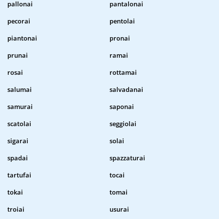
pallonai
pantalonai
pecorai
pentolai
piantonai
pronai
prunai
ramai
rosai
rottamai
salumai
salvadanai
samurai
saponai
scatolai
seggiolai
sigarai
solai
spadai
spazzaturai
tartufai
tocai
tokai
tomai
troiai
usurai