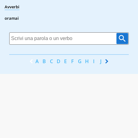
Avverbi
oramai
A
B
C
D
E
F
G
H
I
J
K
L
M
N