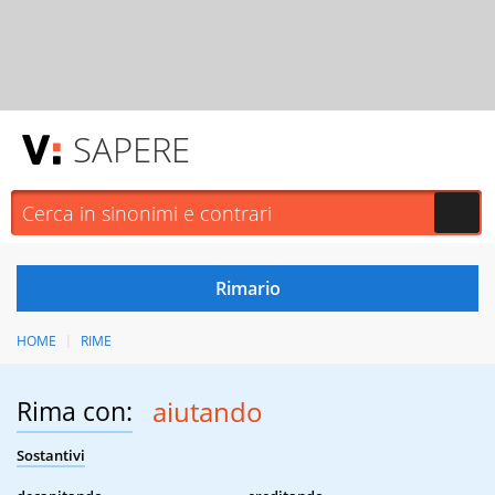
SAPERE
HOME
RIME
Rima con:
aiutando
Sostantivi