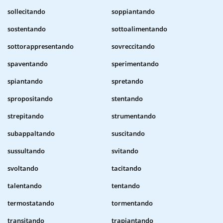
sollecitando
soppiantando
sostentando
sottoalimentando
sottorappresentando
sovreccitando
spaventando
sperimentando
spiantando
spretando
spropositando
stentando
strepitando
strumentando
subappaltando
suscitando
sussultando
svitando
svoltando
tacitando
talentando
tentando
termostatando
tormentando
transitando
trapiantando