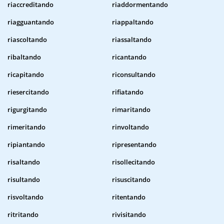
riaccreditando
riaddormentando
riagguantando
riappaltando
riascoltando
riassaltando
ribaltando
ricantando
ricapitando
riconsultando
riesercitando
rifiatando
rigurgitando
rimaritando
rimeritando
rinvoltando
ripiantando
ripresentando
risaltando
risollecitando
risultando
risuscitando
risvoltando
ritentando
ritritando
rivisitando