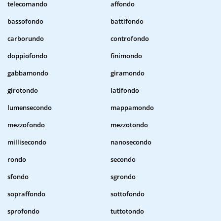
telecomando
affondo
bassofondo
battifondo
carborundo
controfondo
doppiofondo
finimondo
gabbamondo
giramondo
girotondo
latifondo
lumensecondo
mappamondo
mezzofondo
mezzotondo
millisecondo
nanosecondo
rondo
secondo
sfondo
sgrondo
sopraffondo
sottofondo
sprofondo
tuttotondo