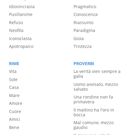
Idiosincrasia
Pragmatico
Pusillanime
Conoscenza
Refuso
Riassunto
Neofita
Paradigma
Iconoclasta
Gioia
Apotropaico
Tristezza
RIME
PROVERBI
Vita
La verità vien sempre a
galla
Sole
Uomo avvisato, mezzo
Casa
salvato
Mare
Una rondine non fa
primavera
Amore
Il mattino ha l'oro in
Cuore
bocca
Amici
Mal comune, mezzo
Bene
gaudio