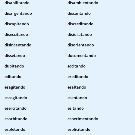
disabilitando
disambientando
disargentando
discantando
discapitando
discreditando
diseccitando
disidratando
disincantando
disorientando
dissetando
documentando
dubitando
eccitando
editando
ereditando
esagitando
esaltando
escogitando
esentando
esercitando
esitando
esorbitando
esperimentando
espletando
esplicitando