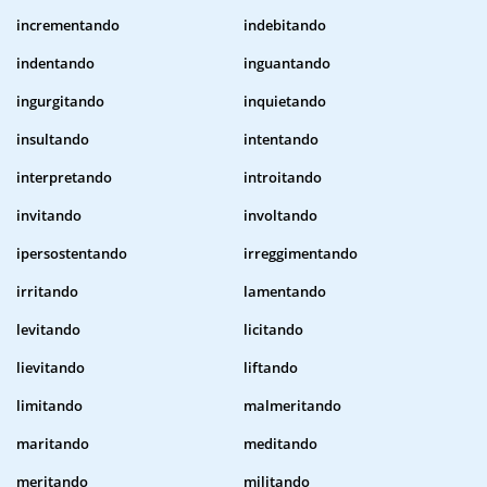
incrementando
indebitando
indentando
inguantando
ingurgitando
inquietando
insultando
intentando
interpretando
introitando
invitando
involtando
ipersostentando
irreggimentando
irritando
lamentando
levitando
licitando
lievitando
liftando
limitando
malmeritando
maritando
meditando
meritando
militando