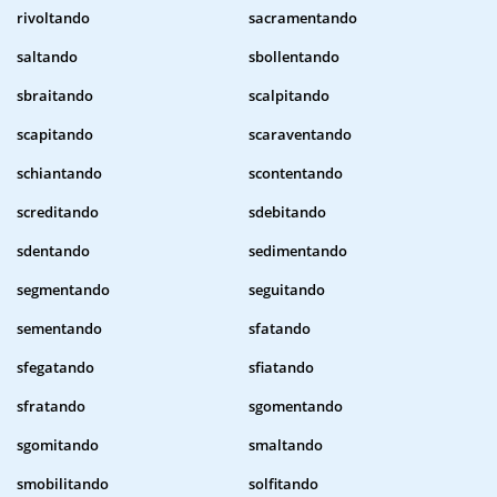
rivoltando
sacramentando
saltando
sbollentando
sbraitando
scalpitando
scapitando
scaraventando
schiantando
scontentando
screditando
sdebitando
sdentando
sedimentando
segmentando
seguitando
sementando
sfatando
sfegatando
sfiatando
sfratando
sgomentando
sgomitando
smaltando
smobilitando
solfitando