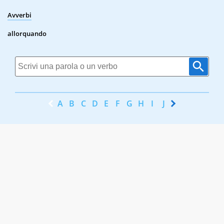
Avverbi
allorquando
A
B
C
D
E
F
G
H
I
J
K
L
M
N