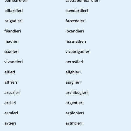
bombardieri
cacciabombardieri
biliardieri
stendardieri
brigadieri
faccendieri
filandieri
locandieri
madieri
masnadieri
scudieri
vicebrigadieri
vivandieri
aerostieri
alfieri
alighieri
altrieri
aniglieri
arazzieri
archibugieri
arcieri
argentieri
armieri
arpionieri
artieri
artificieri