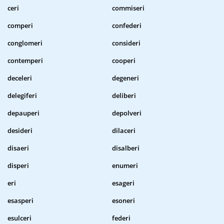
ceri
commiseri
comperi
confederi
conglomeri
consideri
contemperi
cooperi
deceleri
degeneri
delegiferi
deliberi
depauperi
depolveri
desideri
dilaceri
disaeri
disalberi
disperi
enumeri
eri
esageri
esasperi
esoneri
esulceri
federi