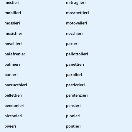
mestieri
mitraglieri
mobilieri
moschettieri
mossieri
motovelieri
musichieri
nocchieri
novellieri
pacieri
palafrenieri
pallottolieri
palmieri
panettieri
panieri
parolieri
parrucchieri
pasticcieri
pellettieri
penitenzieri
pennonieri
pensieri
picconieri
pionieri
pivieri
pontieri