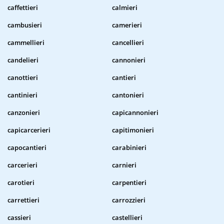
caffettieri
calmieri
cambusieri
camerieri
cammellieri
cancellieri
candelieri
cannonieri
canottieri
cantieri
cantinieri
cantonieri
canzonieri
capicannonieri
capicarcerieri
capitimonieri
capocantieri
carabinieri
carcerieri
carnieri
carotieri
carpentieri
carrettieri
carrozzieri
cassieri
castellieri