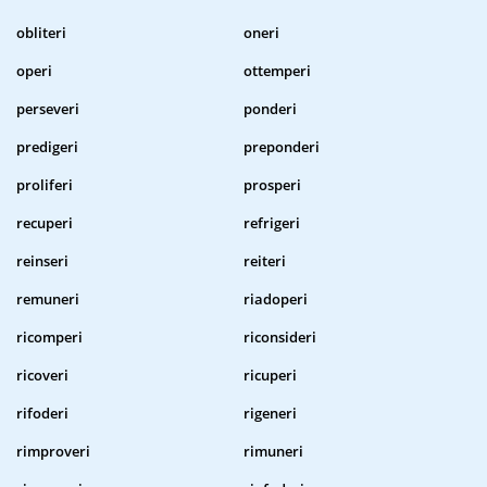
obliteri
oneri
operi
ottemperi
perseveri
ponderi
predigeri
preponderi
proliferi
prosperi
recuperi
refrigeri
reinseri
reiteri
remuneri
riadoperi
ricomperi
riconsideri
ricoveri
ricuperi
rifoderi
rigeneri
rimproveri
rimuneri