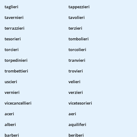
taglieri
tappezzieri
tavernieri
tavolieri
terrazzieri
terzieri
tesorieri
tombolieri
torcieri
torcolieri
torpedinieri
tranvieri
trombettieri
trovieri
uscieri
velieri
vernieri
verzieri
vicecancellieri
vicetesorieri
aceri
aeri
alberi
aquiliferi
barberi
beriberi