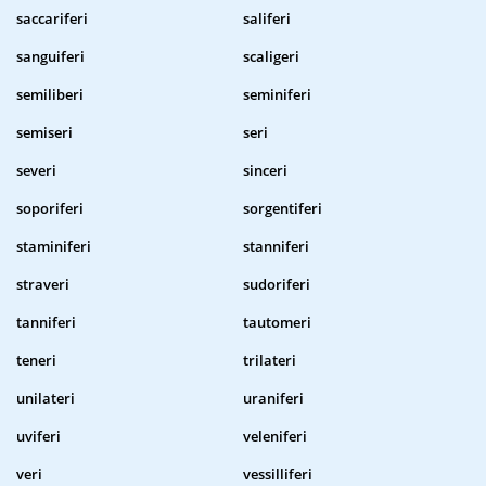
saccariferi
saliferi
sanguiferi
scaligeri
semiliberi
seminiferi
semiseri
seri
severi
sinceri
soporiferi
sorgentiferi
staminiferi
stanniferi
straveri
sudoriferi
tanniferi
tautomeri
teneri
trilateri
unilateri
uraniferi
uviferi
veleniferi
veri
vessilliferi