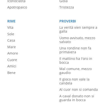
Iconoclasta
Gioia
Apotropaico
Tristezza
RIME
PROVERBI
Vita
La verità vien sempre a
galla
Sole
Uomo avvisato, mezzo
Casa
salvato
Mare
Una rondine non fa
primavera
Amore
Il mattino ha l'oro in
Cuore
bocca
Amici
Mal comune, mezzo
Bene
gaudio
Il gioco non vale la
candela
Al cuor non si comanda
A caval donato non si
guarda in bocca