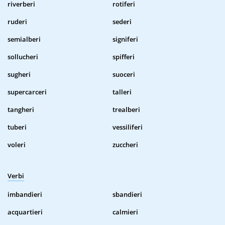
riverberi
rotiferi
ruderi
sederi
semialberi
signiferi
sollucheri
spifferi
sugheri
suoceri
supercarceri
talleri
tangheri
trealberi
tuberi
vessiliferi
voleri
zuccheri
Verbi
imbandieri
sbandieri
acquartieri
calmieri