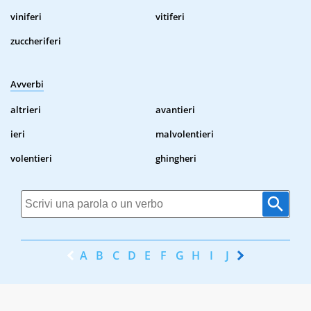
viniferi
vitiferi
zuccheriferi
Avverbi
altrieri
avantieri
ieri
malvolentieri
volentieri
ghingheri
A
B
C
D
E
F
G
H
I
J
K
L
M
N