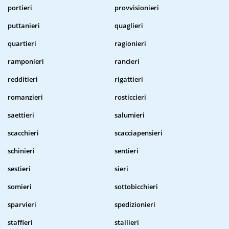
portieri
provvisionieri
puttanieri
quaglieri
quartieri
ragionieri
ramponieri
rancieri
redditieri
rigattieri
romanzieri
rosticcieri
saettieri
salumieri
scacchieri
scacciapensieri
schinieri
sentieri
sestieri
sieri
somieri
sottobicchieri
sparvieri
spedizionieri
staffieri
stallieri