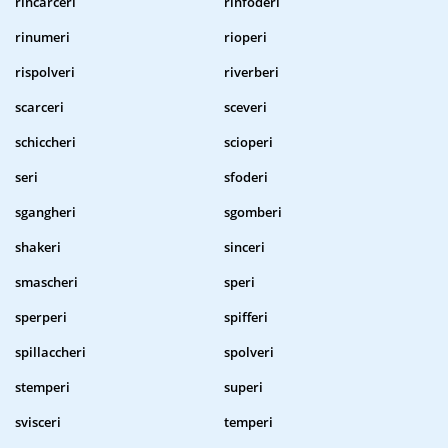
rincarceri
rinfoderi
rinumeri
rioperi
rispolveri
riverberi
scarceri
sceveri
schiccheri
scioperi
seri
sfoderi
sgangheri
sgomberi
shakeri
sinceri
smascheri
speri
sperperi
spifferi
spillaccheri
spolveri
stemperi
superi
svisceri
temperi