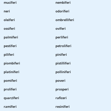
muciferi
nembiferi
neri
odoriferi
oleiferi
ombrelliferi
ossiferi
oviferi
palmiferi
perliferi
pestiferi
petroliferi
piliferi
piniferi
piombiferi
pistilliferi
platiniferi
polliniferi
pomiferi
poveri
proliferi
prosperi
quarziferi
raficeri
ramiferi
resiniferi