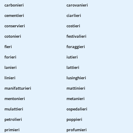
carbonieri
carovanieri
cementieri
ciarlieri
conservieri
costieri
cotonieri
festivalieri
fieri
foraggieri
forieri
iutieri
lanieri
lattieri
linieri
lusinghieri
manifatturieri
mattinieri
mentonieri
metanieri
mulattieri
ospedalieri
petrolieri
poppieri
primieri
profumieri