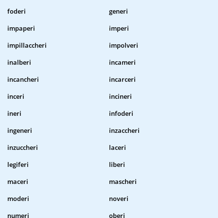
foderi
generi
impaperi
imperi
impillaccheri
impolveri
inalberi
incameri
incancheri
incarceri
inceri
incineri
ineri
infoderi
ingeneri
inzaccheri
inzuccheri
laceri
legiferi
liberi
maceri
mascheri
moderi
noveri
numeri
oberi