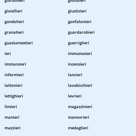
giardinieri
giocolieri
gioiellieri
giustizieri
gondolieri
gonfalonieri
granatieri
guardarobieri
guastamestieri
guerriglieri
ieri
immunosieri
immunsieri
incensieri
infermieri
lancieri
lattonieri
lavabicchieri
lettighieri
levrieri
limieri
magazzinieri
manieri
manovrieri
mazzieri
medaglieri