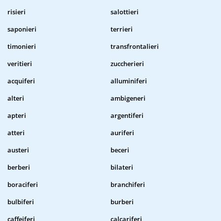
risieri
salottieri
saponieri
terrieri
timonieri
transfrontalieri
veritieri
zuccherieri
acquiferi
alluminiferi
alteri
ambigeneri
apteri
argentiferi
atteri
auriferi
austeri
beceri
berberi
bilateri
boraciferi
branchiferi
bulbiferi
burberi
caffeiferi
calcariferi