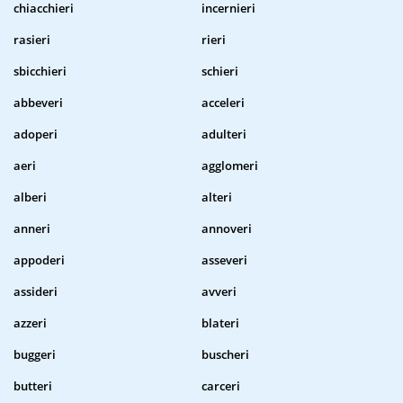
chiacchieri
incernieri
rasieri
rieri
sbicchieri
schieri
abbeveri
acceleri
adoperi
adulteri
aeri
agglomeri
alberi
alteri
anneri
annoveri
appoderi
asseveri
assideri
avveri
azzeri
blateri
buggeri
buscheri
butteri
carceri