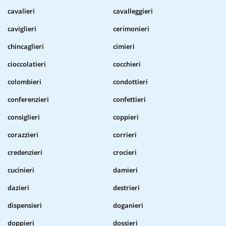
cavalieri
cavalleggieri
caviglieri
cerimonieri
chincaglieri
cimieri
cioccolatieri
cocchieri
colombieri
condottieri
conferenzieri
confettieri
consiglieri
coppieri
corazzieri
corrieri
credenzieri
crocieri
cucinieri
damieri
dazieri
destrieri
dispensieri
doganieri
doppieri
dossieri