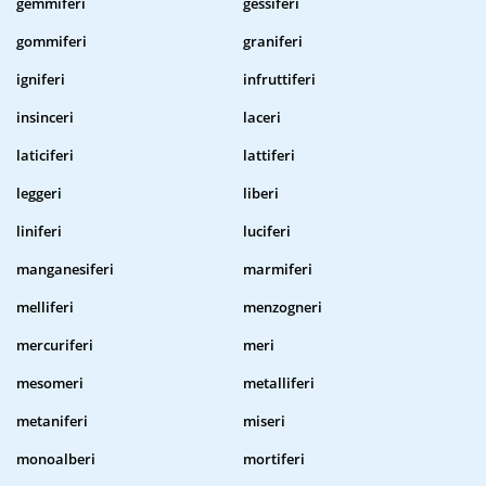
gemmiferi
gessiferi
gommiferi
graniferi
igniferi
infruttiferi
insinceri
laceri
laticiferi
lattiferi
leggeri
liberi
liniferi
luciferi
manganesiferi
marmiferi
melliferi
menzogneri
mercuriferi
meri
mesomeri
metalliferi
metaniferi
miseri
monoalberi
mortiferi