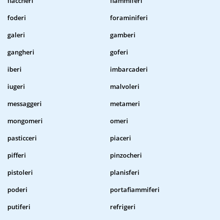
fiaccheri
fiammiferi
foderi
foraminiferi
galeri
gamberi
gangheri
goferi
iberi
imbarcaderi
iugeri
malvoleri
messaggeri
metameri
mongomeri
omeri
pasticceri
piaceri
pifferi
pinzocheri
pistoleri
planisferi
poderi
portafiammiferi
putiferi
refrigeri