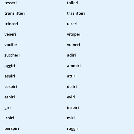
tesseri
tolleri
translitteri
traslitteri
trinceri
ulceri
veneri
vituperi
vociferi
vulneri
zuccheri
adiri
aggiri
ammiri
aspiri
attiri
cospiri
deliri
espiri
eviri
giri
inspiri
ispiri
miri
perspiri
raggiri