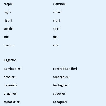
respiri
riammiri
rigiri
rimiri
ristiri
ritiri
sospiri
spiri
stiri
tiri
traspiri
viri
Aggettivi
barricadieri
contrabbandieri
prodieri
alberghieri
balenieri
battaglieri
brughieri
cabotieri
calzaturieri
canapieri