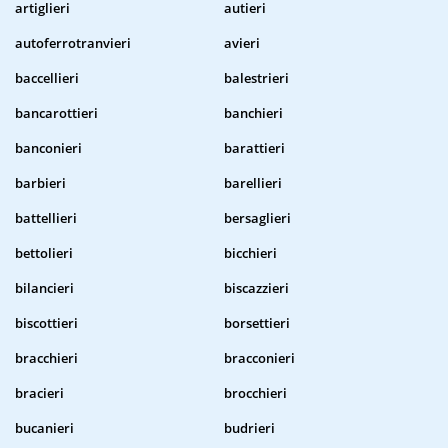
artiglieri
autieri
autoferrotranvieri
avieri
baccellieri
balestrieri
bancarottieri
banchieri
banconieri
barattieri
barbieri
barellieri
battellieri
bersaglieri
bettolieri
bicchieri
bilancieri
biscazzieri
biscottieri
borsettieri
bracchieri
bracconieri
bracieri
brocchieri
bucanieri
budrieri