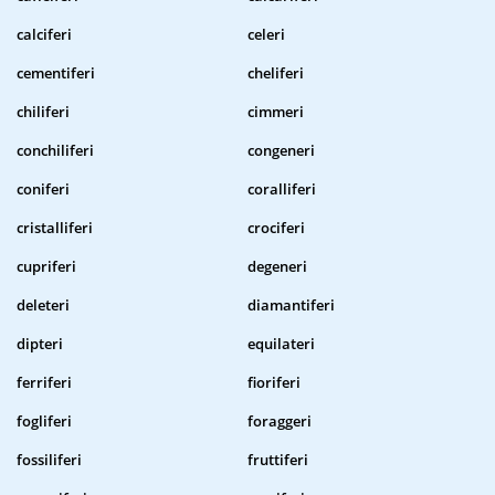
calciferi
celeri
cementiferi
cheliferi
chiliferi
cimmeri
conchiliferi
congeneri
coniferi
coralliferi
cristalliferi
crociferi
cupriferi
degeneri
deleteri
diamantiferi
dipteri
equilateri
ferriferi
fioriferi
fogliferi
foraggeri
fossiliferi
fruttiferi