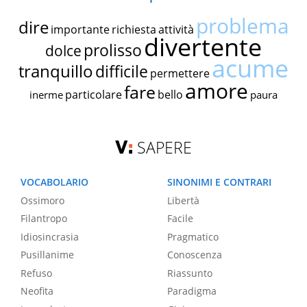
problema
dire
importante
richiesta
attività
divertente
prolisso
dolce
acume
tranquillo
difficile
permettere
amore
fare
particolare
bello
inerme
paura
SAPERE
VOCABOLARIO
SINONIMI E CONTRARI
Ossimoro
Libertà
Filantropo
Facile
Idiosincrasia
Pragmatico
Pusillanime
Conoscenza
Refuso
Riassunto
Neofita
Paradigma