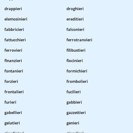
drappieri
droghieri
elemosinieri
ereditieri
fabbricieri
falconieri
fattucchieri
ferrotranvieri
ferrovieri
filibustieri
finanzieri
fiocinieri
fontanieri
formichieri
forzieri
frombolieri
frontalieri
fucilieri
furieri
gabbieri
gabellieri
gazzettieri
gelatieri
genieri