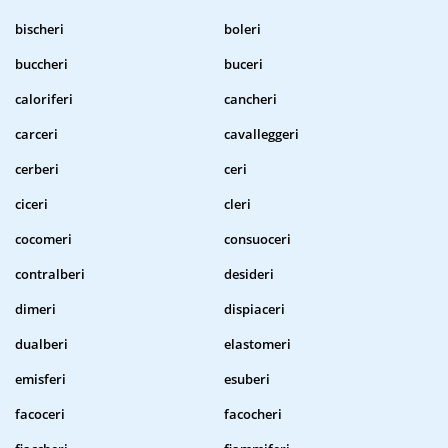
bischeri
boleri
buccheri
buceri
caloriferi
cancheri
carceri
cavalleggeri
cerberi
ceri
ciceri
cleri
cocomeri
consuoceri
contralberi
desideri
dimeri
dispiaceri
dualberi
elastomeri
emisferi
esuberi
facoceri
facocheri