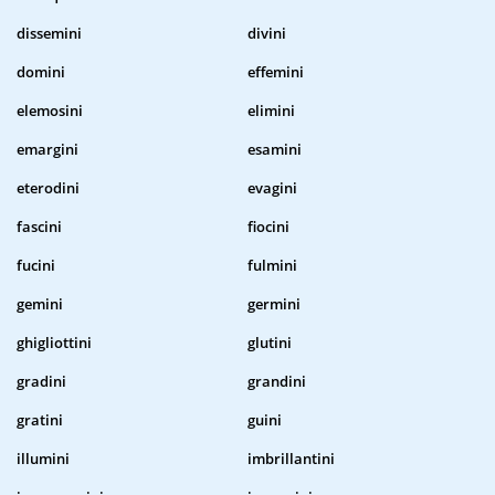
dissemini
divini
domini
effemini
elemosini
elimini
emargini
esamini
eterodini
evagini
fascini
fiocini
fucini
fulmini
gemini
germini
ghigliottini
glutini
gradini
grandini
gratini
guini
illumini
imbrillantini