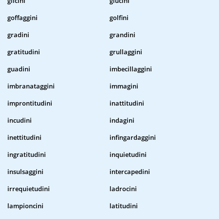
glicini
glucini
goffaggini
golfini
gradini
grandini
gratitudini
grullaggini
guadini
imbecillaggini
imbranataggini
immagini
improntitudini
inattitudini
incudini
indagini
inettitudini
infingardaggini
ingratitudini
inquietudini
insulsaggini
intercapedini
irrequietudini
ladrocini
lampioncini
latitudini