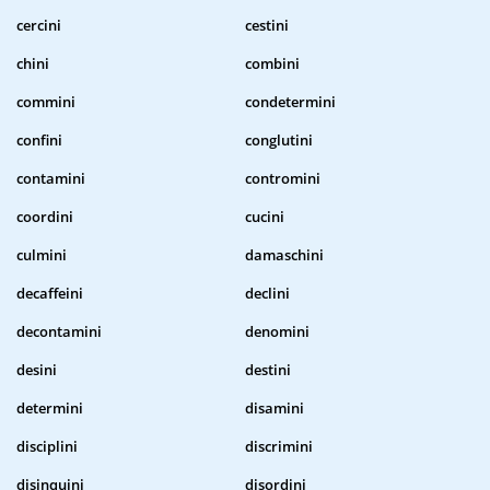
cercini
cestini
chini
combini
commini
condetermini
confini
conglutini
contamini
contromini
coordini
cucini
culmini
damaschini
decaffeini
declini
decontamini
denomini
desini
destini
determini
disamini
disciplini
discrimini
disinquini
disordini