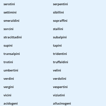
serotini
serpentini
settimini
sibillini
smeraldini
sopraffini
sorcini
stallini
stracittadini
subalpini
supini
tapini
transalpini
tridentini
trotini
truffaldini
umbertini
velini
verdini
verdolini
vergini
vespertini
vicini
viziatini
acidogeni
allucinogeni