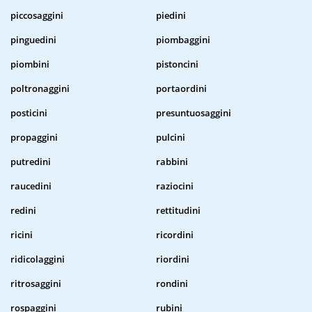
piccosaggini
piedini
pinguedini
piombaggini
piombini
pistoncini
poltronaggini
portaordini
posticini
presuntuosaggini
propaggini
pulcini
putredini
rabbini
raucedini
raziocini
redini
rettitudini
ricini
ricordini
ridicolaggini
riordini
ritrosaggini
rondini
rospaggini
rubini