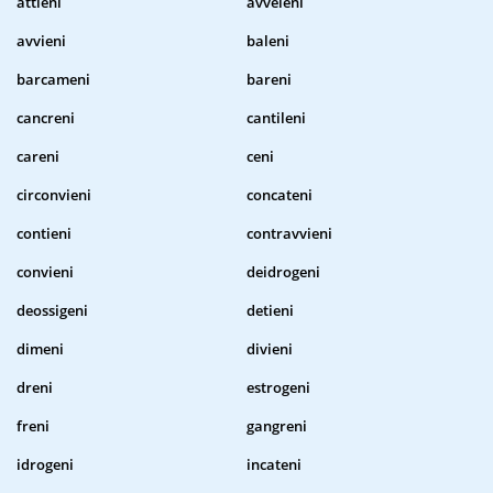
attieni
avveleni
avvieni
baleni
barcameni
bareni
cancreni
cantileni
careni
ceni
circonvieni
concateni
contieni
contravvieni
convieni
deidrogeni
deossigeni
detieni
dimeni
divieni
dreni
estrogeni
freni
gangreni
idrogeni
incateni