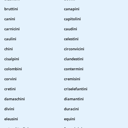
bruttini
canapini
canini
capitolini
carnicini
caudini
caulini
celestini
chini
circonvicini
cisalpini
clandestini
colombini
contermini
corvini
cremisini
cretini
criselefantini
damaschini
diamantini
divini
duracini
eleusini
equini