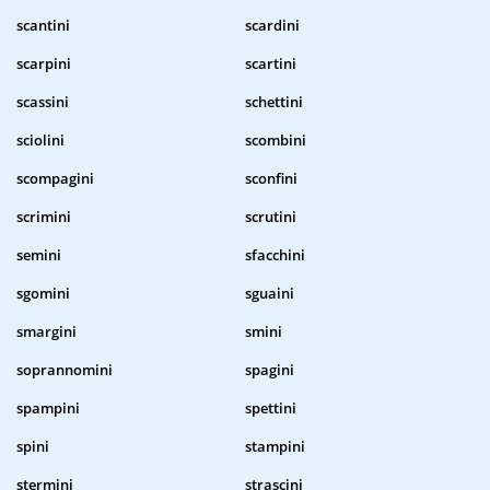
scantini
scardini
scarpini
scartini
scassini
schettini
sciolini
scombini
scompagini
sconfini
scrimini
scrutini
semini
sfacchini
sgomini
sguaini
smargini
smini
soprannomini
spagini
spampini
spettini
spini
stampini
stermini
strascini