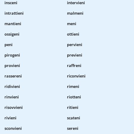
insceni
intervieni
intrattieni
malmeni
mantieni
meni
ossigeni
ottieni
peni
pervieni
pirogeni
previeni
provieni
raffreni
rassereni
riconvieni
ridivieni
rimeni
rinvieni
riotteni
risovvieni
ritieni
rivieni
scateni
sconvieni
sereni