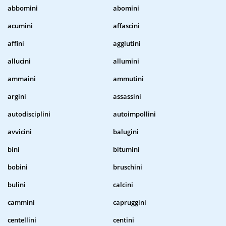
abbomini
abomini
acumini
affascini
affini
agglutini
allucini
allumini
ammaini
ammutini
argini
assassini
autodisciplini
autoimpollini
avvicini
balugini
bini
bitumini
bobini
bruschini
bulini
calcini
cammini
capruggini
centellini
centini