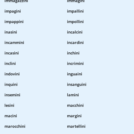
immagazzini
immagini
impagini
impallini
impappini
impollini
inasini
incalcini
incammini
incardini
incasini
inchini
inclini
incrimini
indovini
inguaini
inquini
insanguini
insemini
lamini
lesini
macchini
macini
margini
marocchini
martellini