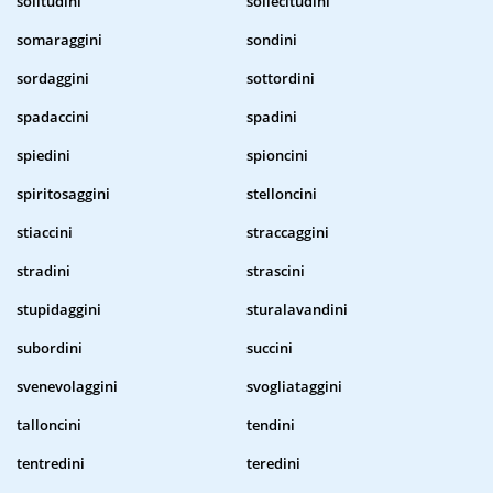
solitudini
sollecitudini
somaraggini
sondini
sordaggini
sottordini
spadaccini
spadini
spiedini
spioncini
spiritosaggini
stelloncini
stiaccini
straccaggini
stradini
strascini
stupidaggini
sturalavandini
subordini
succini
svenevolaggini
svogliataggini
talloncini
tendini
tentredini
teredini