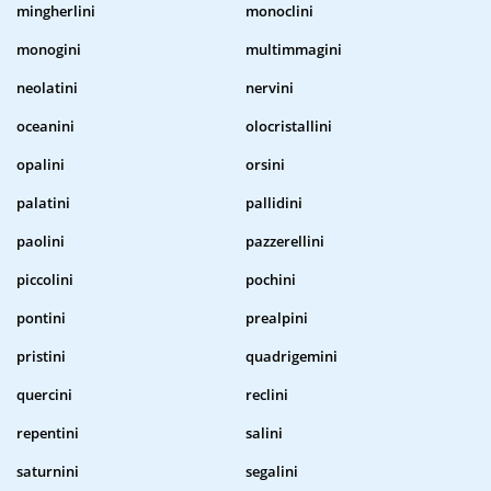
mingherlini
monoclini
monogini
multimmagini
neolatini
nervini
oceanini
olocristallini
opalini
orsini
palatini
pallidini
paolini
pazzerellini
piccolini
pochini
pontini
prealpini
pristini
quadrigemini
quercini
reclini
repentini
salini
saturnini
segalini