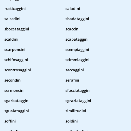
rusticaggini
saladini
salsedini
sbadataggini
sboccataggini
scaccini
scaldini
scapataggini
scarponcini
scempiaggini
schifosaggini
scimmiaggini
scontrosaggini
seccaggini
secondini
serafini
sermoncini
sfacciataggini
sgarbataggini
sgraziataggini
sguaiataggini
similitudini
soffini
soldini