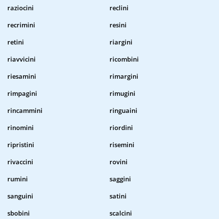
raziocini
reclini
recrimini
resini
retini
riargini
riavvicini
ricombini
riesamini
rimargini
rimpagini
rimugini
rincammini
ringuaini
rinomini
riordini
ripristini
risemini
rivaccini
rovini
rumini
saggini
sanguini
satini
sbobini
scalcini