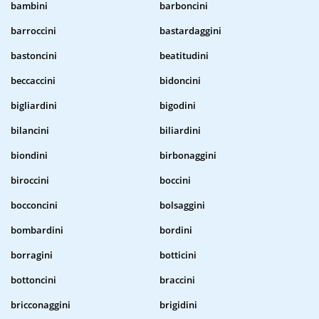
bambini
barboncini
barroccini
bastardaggini
bastoncini
beatitudini
beccaccini
bidoncini
bigliardini
bigodini
bilancini
biliardini
biondini
birbonaggini
biroccini
boccini
bocconcini
bolsaggini
bombardini
bordini
borragini
botticini
bottoncini
braccini
bricconaggini
brigidini