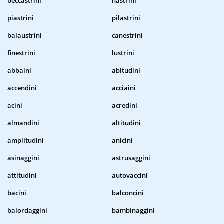
beccastrini
nastrini
piastrini
pilastrini
balaustrini
canestrini
finestrini
lustrini
abbaini
abitudini
accendini
acciaini
acini
acredini
almandini
altitudini
amplitudini
anicini
asinaggini
astrusaggini
attitudini
autovaccini
bacini
balconcini
balordaggini
bambinaggini