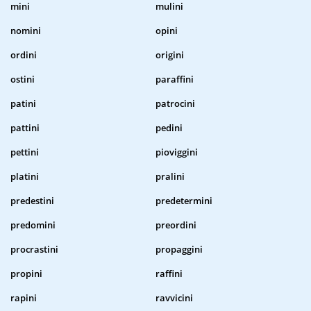
mini
mulini
nomini
opini
ordini
origini
ostini
paraffini
patini
patrocini
pattini
pedini
pettini
pioviggini
platini
pralini
predestini
predetermini
predomini
preordini
procrastini
propaggini
propini
raffini
rapini
ravvicini