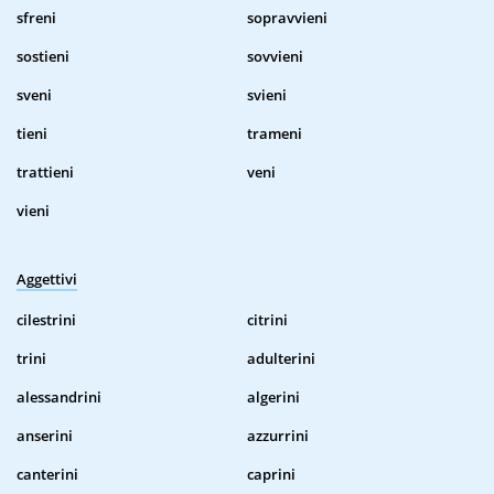
sfreni
sopravvieni
sostieni
sovvieni
sveni
svieni
tieni
trameni
trattieni
veni
vieni
Aggettivi
cilestrini
citrini
trini
adulterini
alessandrini
algerini
anserini
azzurrini
canterini
caprini