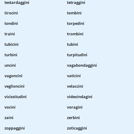
testardaggini
tetraggini
tirocini
tombini
tondini
torpedini
traini
trombini
tubicini
tubini
turbini
turpitudini
uncini
vagabondaggini
vagoncini
vaticini
veglioncini
velaccini
vicissitudini
videoindagini
vocini
voragini
zaini
zerbini
zoppaggini
zoticaggini