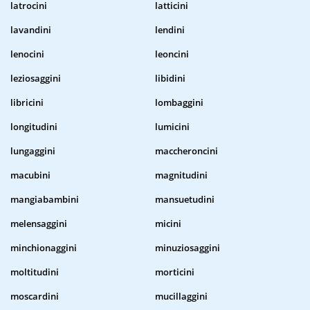
latrocini
latticini
lavandini
lendini
lenocini
leoncini
leziosaggini
libidini
libricini
lombaggini
longitudini
lumicini
lungaggini
maccheroncini
macubini
magnitudini
mangiabambini
mansuetudini
melensaggini
micini
minchionaggini
minuziosaggini
moltitudini
morticini
moscardini
mucillaggini