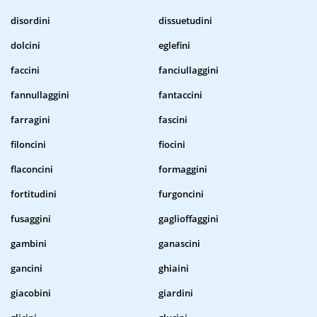
disordini
dissuetudini
dolcini
eglefini
faccini
fanciullaggini
fannullaggini
fantaccini
farragini
fascini
filoncini
fiocini
flaconcini
formaggini
fortitudini
furgoncini
fusaggini
gaglioffaggini
gambini
ganascini
gancini
ghiaini
giacobini
giardini