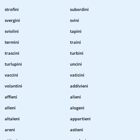
strofini
subordini
svergini
svini
sviolini
tapini
termini
traini
trascini
turbini
turlupini
uncini
vaccini
vaticini
volantini
addivieni
affieni
alieni
alleni
alogeni
altaleni
appartieni
areni
astieni