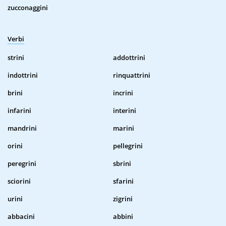
zucconaggini
Verbi
strini
addottrini
indottrini
rinquattrini
brini
incrini
infarini
interini
mandrini
marini
orini
pellegrini
peregrini
sbrini
sciorini
sfarini
urini
zigrini
abbacini
abbini