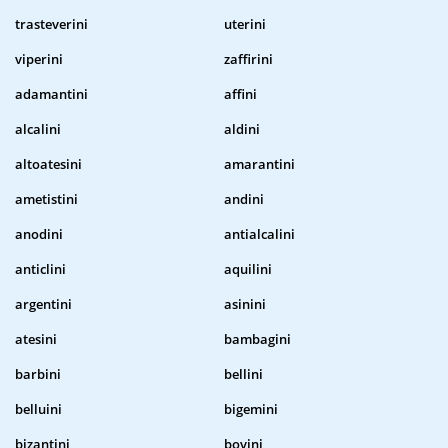
trasteverini
uterini
viperini
zaffirini
adamantini
affini
alcalini
aldini
altoatesini
amarantini
ametistini
andini
anodini
antialcalini
anticlini
aquilini
argentini
asinini
atesini
bambagini
barbini
bellini
belluini
bigemini
bizantini
bovini