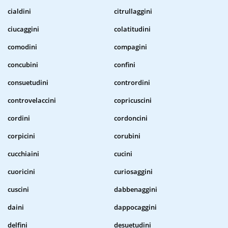
cialdini
citrullaggini
ciucaggini
colatitudini
comodini
compagini
concubini
confini
consuetudini
contrordini
controvelaccini
copricuscini
cordini
cordoncini
corpicini
corubini
cucchiaini
cucini
cuoricini
curiosaggini
cuscini
dabbenaggini
daini
dappocaggini
delfini
desuetudini