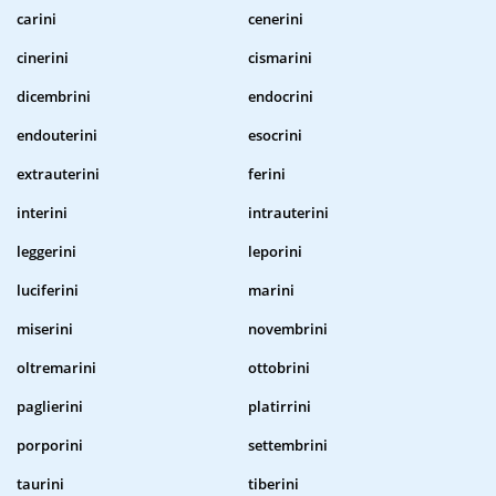
carini
cenerini
cinerini
cismarini
dicembrini
endocrini
endouterini
esocrini
extrauterini
ferini
interini
intrauterini
leggerini
leporini
luciferini
marini
miserini
novembrini
oltremarini
ottobrini
paglierini
platirrini
porporini
settembrini
taurini
tiberini