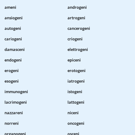
ameni
androgeni
ansiogeni
artrogeni
autogeni
cancerogeni
cariogeni
criogeni
damasceni
elettrogeni
endogeni
epiceni
erogeni
erotogeni
esogeni
iatrogeni
immunogeni
istogeni
lacrimogeni
lattogeni
nazzareni
niceni
norreni
oncogeni
organogeni
osceni