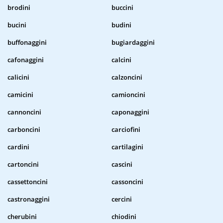
brodini
buccini
bucini
budini
buffonaggini
bugiardaggini
cafonaggini
calcini
calicini
calzoncini
camicini
camioncini
cannoncini
caponaggini
carboncini
carciofini
cardini
cartilagini
cartoncini
cascini
cassettoncini
cassoncini
castronaggini
cercini
cherubini
chiodini