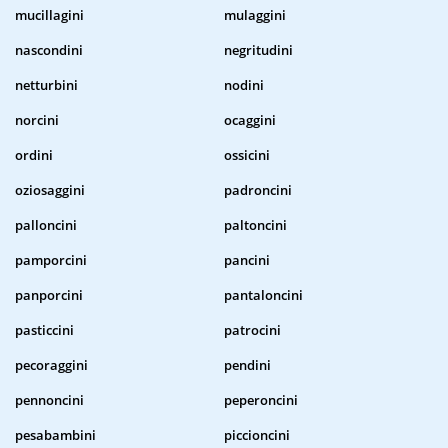
mucillagini
mulaggini
nascondini
negritudini
netturbini
nodini
norcini
ocaggini
ordini
ossicini
oziosaggini
padroncini
palloncini
paltoncini
pamporcini
pancini
panporcini
pantaloncini
pasticcini
patrocini
pecoraggini
pendini
pennoncini
peperoncini
pesabambini
piccioncini