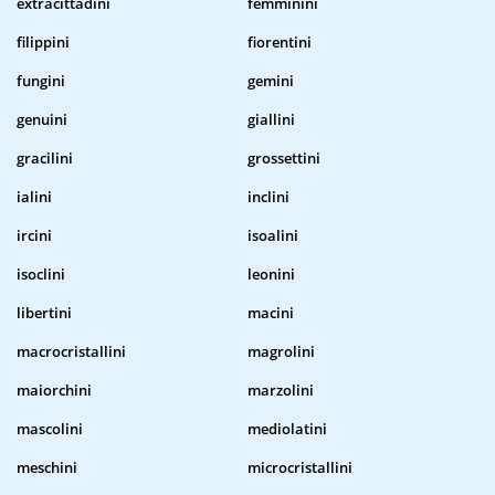
extracittadini
femminini
filippini
fiorentini
fungini
gemini
genuini
giallini
gracilini
grossettini
ialini
inclini
ircini
isoalini
isoclini
leonini
libertini
macini
macrocristallini
magrolini
maiorchini
marzolini
mascolini
mediolatini
meschini
microcristallini