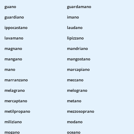
guano
guardamano
guardiano
imano
ippocastano
laudano
lavamano
lipizzano
magnano
mandriano
mangano
mangostano
mano
marcapiano
marranzano
meccano
melagrano
melograno
mercaptano
metano
metilpropano
mezzosoprano
miliziano
modano
mogano
oceano