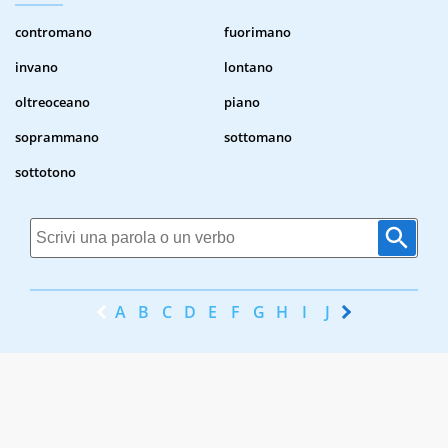
contromano
fuorimano
invano
lontano
oltreoceano
piano
soprammano
sottomano
sottotono
A
B
C
D
E
F
G
H
I
J
K
L
M
N