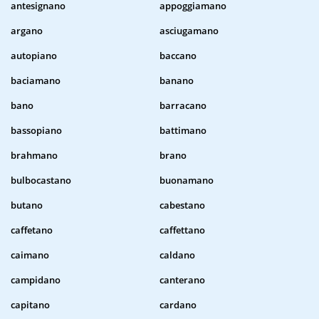
antesignano
appoggiamano
argano
asciugamano
autopiano
baccano
baciamano
banano
bano
barracano
bassopiano
battimano
brahmano
brano
bulbocastano
buonamano
butano
cabestano
caffetano
caffettano
caimano
caldano
campidano
canterano
capitano
cardano