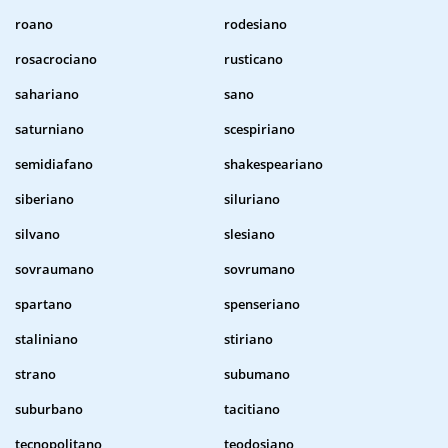
roano
rodesiano
rosacrociano
rusticano
sahariano
sano
saturniano
scespiriano
semidiafano
shakespeariano
siberiano
siluriano
silvano
slesiano
sovraumano
sovrumano
spartano
spenseriano
staliniano
stiriano
strano
subumano
suburbano
tacitiano
tecnopolitano
teodosiano