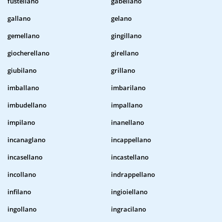
fustellano
gabellano
gallano
gelano
gemellano
gingillano
giocherellano
girellano
giubilano
grillano
imballano
imbarilano
imbudellano
impallano
impilano
inanellano
incanaglano
incappellano
incasellano
incastellano
incollano
indrappellano
infilano
ingioiellano
ingollano
ingracilano