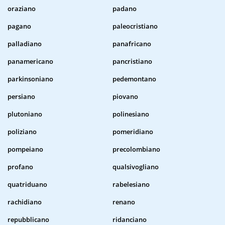
oraziano
padano
pagano
paleocristiano
palladiano
panafricano
panamericano
pancristiano
parkinsoniano
pedemontano
persiano
piovano
plutoniano
polinesiano
poliziano
pomeridiano
pompeiano
precolombiano
profano
qualsivogliano
quatriduano
rabelesiano
rachidiano
renano
repubblicano
ridanciano