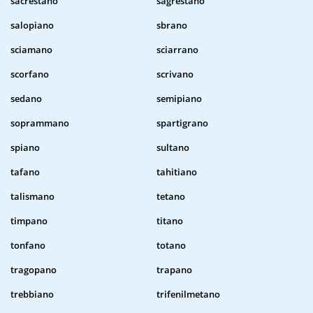
sacrestano
sagrestano
salopiano
sbrano
sciamano
sciarrano
scorfano
scrivano
sedano
semipiano
soprammano
spartigrano
spiano
sultano
tafano
tahitiano
talismano
tetano
timpano
titano
tonfano
totano
tragopano
trapano
trebbiano
trifenilmetano