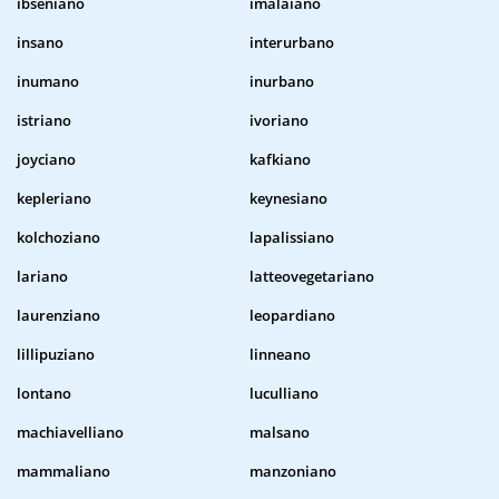
ibseniano
imalaiano
insano
interurbano
inumano
inurbano
istriano
ivoriano
joyciano
kafkiano
kepleriano
keynesiano
kolchoziano
lapalissiano
lariano
latteovegetariano
laurenziano
leopardiano
lillipuziano
linneano
lontano
luculliano
machiavelliano
malsano
mammaliano
manzoniano