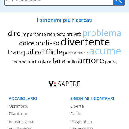
I sinonimi più ricercati
problema
dire
importante
richiesta
attività
divertente
prolisso
dolce
acume
tranquillo
difficile
permettere
amore
fare
particolare
bello
inerme
paura
SAPERE
VOCABOLARIO
SINONIMI E CONTRARI
Ossimoro
Libertà
Filantropo
Facile
Idiosincrasia
Pragmatico
Pusillanime
Conoscenza