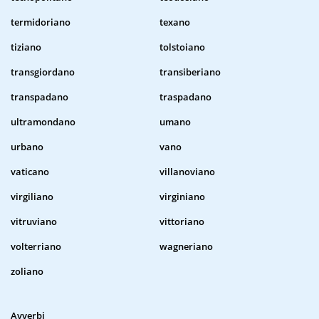
termidoriano
texano
tiziano
tolstoiano
transgiordano
transiberiano
transpadano
traspadano
ultramondano
umano
urbano
vano
vaticano
villanoviano
virgiliano
virginiano
vitruviano
vittoriano
volterriano
wagneriano
zoliano
Avverbi