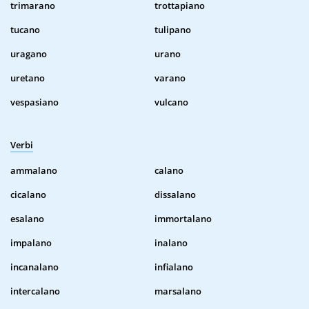
trimarano
trottapiano
tucano
tulipano
uragano
urano
uretano
varano
vespasiano
vulcano
Verbi
ammalano
calano
cicalano
dissalano
esalano
immortalano
impalano
inalano
incanalano
infialano
intercalano
marsalano