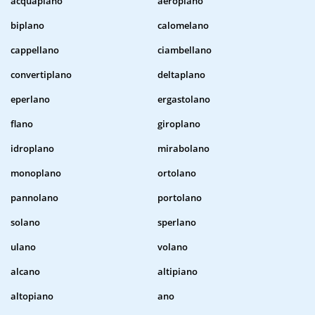
acquaplano
aeroplano
biplano
calomelano
cappellano
ciambellano
convertiplano
deltaplano
eperlano
ergastolano
flano
giroplano
idroplano
mirabolano
monoplano
ortolano
pannolano
portolano
solano
sperlano
ulano
volano
alcano
altipiano
altopiano
ano