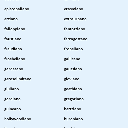
episcopaliano
erasmiano
erziano
extraurbano
falloppiano
fantozziano
faustiano
ferragostano
freudiano
frobeliano
froebeliano
gallicano
gardesano
gaussiano
gerosolimitano
gioviano
giuliano
goethiano
gordiano
gregoriano
guineano
hertziano
hollywoodiano
huroniano