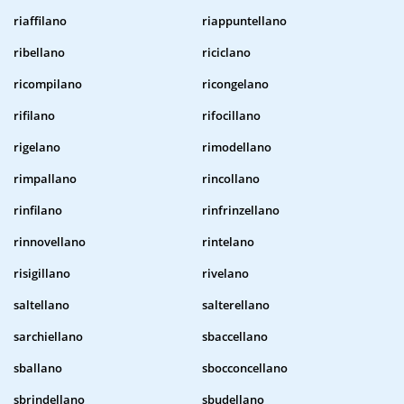
riaffilano
riappuntellano
ribellano
riciclano
ricompilano
ricongelano
rifilano
rifocillano
rigelano
rimodellano
rimpallano
rincollano
rinfilano
rinfrinzellano
rinnovellano
rintelano
risigillano
rivelano
saltellano
salterellano
sarchiellano
sbaccellano
sballano
sbocconcellano
sbrindellano
sbudellano