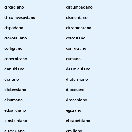
circadiano
circumpadano
circumvesuviano
cismontano
cispadano
citramontano
clorofilliano
colcosiano
colligiano
confuciano
copernicano
cumano
danubiano
deamicisiano
diafano
diatermano
dickensiano
diocesano
disumano
draconiano
edoardiano
egiziano
einsteiniano
elisabettiano
elzeviriano
emiliano