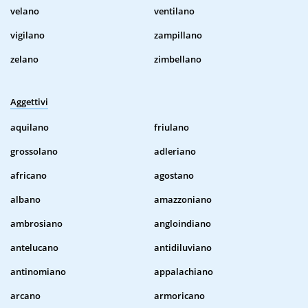
velano
ventilano
vigilano
zampillano
zelano
zimbellano
Aggettivi
aquilano
friulano
grossolano
adleriano
africano
agostano
albano
amazzoniano
ambrosiano
angloindiano
antelucano
antidiluviano
antinomiano
appalachiano
arcano
armoricano