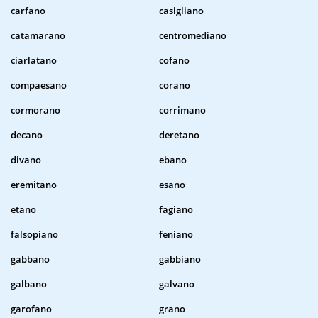
carfano
casigliano
catamarano
centromediano
ciarlatano
cofano
compaesano
corano
cormorano
corrimano
decano
deretano
divano
ebano
eremitano
esano
etano
fagiano
falsopiano
feniano
gabbano
gabbiano
galbano
galvano
garofano
grano