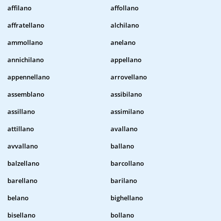
affilano
affollano
affratellano
alchilano
ammollano
anelano
annichilano
appellano
appennellano
arrovellano
assemblano
assibilano
assillano
assimilano
attillano
avallano
avvallano
ballano
balzellano
barcollano
barellano
barilano
belano
bighellano
bisellano
bollano