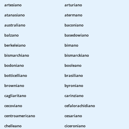
artesiano
arturiano
atanasiano
atermano
australiano
baconiano
balzano
basedowiano
berkeleiano
bimano
bismarchiano
bismarckiano
bodoniano
booleano
botticelliano
brasiliano
browniano
byroniano
cagliaritano
carinziano
cecoviano
cefalorachidiano
centroamericano
cesariano
chelleano
ciceroniano