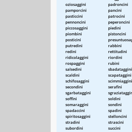
oziosaggini
padroncini
pamporcini
pancini
pasticcini
patrocini
pennoncini
peperoncini
piccosaggini
piedini
piombini
pistoncini
posticini
presuntuosag
putredini
rabbini
redini
rettitudini
ridicolaggini
riordini
rospaggini
rubini
salsedini
sbadataggini
scaldini
scapataggini
schifosaggini
scimmiaggin
secondini
serafini
sgarbataggini
sgraziataggi
soffini
soldini
somaraggini
sondini
spadaccini
spadini
spiritosaggini
stelloncini
stradini
strascini
subordini
succini