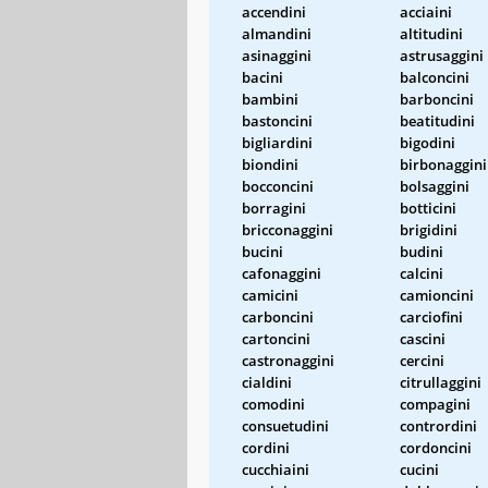
accendini
acciaini
almandini
altitudini
asinaggini
astrusaggini
bacini
balconcini
bambini
barboncini
bastoncini
beatitudini
bigliardini
bigodini
biondini
birbonaggini
bocconcini
bolsaggini
borragini
botticini
bricconaggini
brigidini
bucini
budini
cafonaggini
calcini
camicini
camioncini
carboncini
carciofini
cartoncini
cascini
castronaggini
cercini
cialdini
citrullaggini
comodini
compagini
consuetudini
contrordini
cordini
cordoncini
cucchiaini
cucini