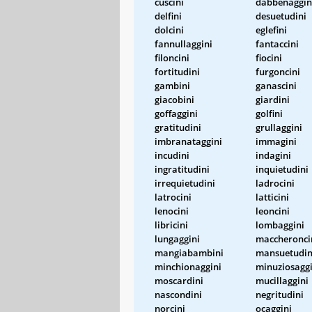
cuscini
dabbenaggin
delfini
desuetudini
dolcini
eglefini
fannullaggini
fantaccini
filoncini
fiocini
fortitudini
furgoncini
gambini
ganascini
giacobini
giardini
goffaggini
golfini
gratitudini
grullaggini
imbranataggini
immagini
incudini
indagini
ingratitudini
inquietudini
irrequietudini
ladrocini
latrocini
latticini
lenocini
leoncini
libricini
lombaggini
lungaggini
maccheronci
mangiabambini
mansuetudin
minchionaggini
minuziosaggi
moscardini
mucillaggini
nascondini
negritudini
norcini
ocaggini