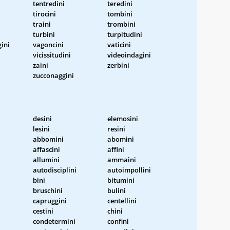
tentredini
teredini
tirocini
tombini
traini
trombini
turbini
turpitudini
ini
vagoncini
vaticini
vicissitudini
videoindagini
zaini
zerbini
zucconaggini
desini
elemosini
lesini
resini
abbomini
abomini
affascini
affini
allumini
ammaini
autodisciplini
autoimpollini
bini
bitumini
bruschini
bulini
capruggini
centellini
cestini
chini
condetermini
confini