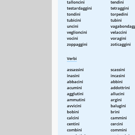
talloncini
tendini
testardaggini
tetraggini
tondini
torpedini
tubicini
tubini
uncini
vagabondagg
veglioncini
velaccini
vocini
voragini
zoppaggini
zoticaggini
Verbi
assassini
scassini
inasini
incasini
abbacini
abbini
acumini
addottrini
agglutini
allucini
ammutini
argini
avvicini
balugini
bobini
brini
calcini
cammini
centini
cercini
combini
commini