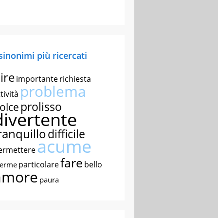
 sinonimi più ricercati
ire
importante
richiesta
problema
tività
prolisso
olce
divertente
ranquillo
difficile
acume
ermettere
fare
particolare
bello
nerme
amore
paura