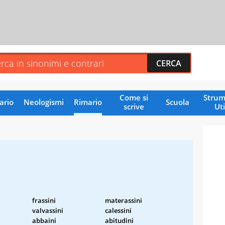
Come si
Strum
ario
Neologismi
Rimario
Scuola
scrive
Uti
frassini
materassini
valvassini
calessini
abbaini
abitudini