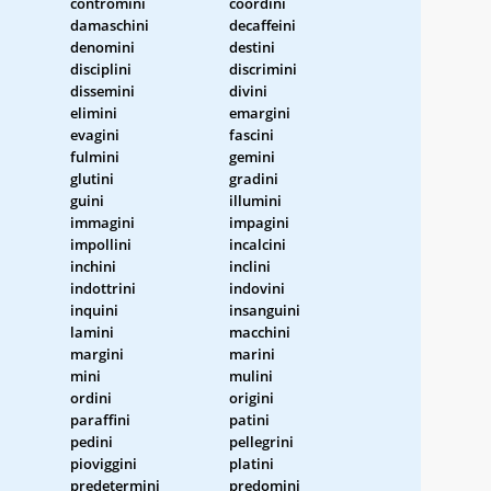
contromini
coordini
damaschini
decaffeini
denomini
destini
disciplini
discrimini
dissemini
divini
elimini
emargini
evagini
fascini
fulmini
gemini
glutini
gradini
guini
illumini
immagini
impagini
impollini
incalcini
inchini
inclini
indottrini
indovini
inquini
insanguini
lamini
macchini
margini
marini
mini
mulini
ordini
origini
paraffini
patini
pedini
pellegrini
pioviggini
platini
predetermini
predomini