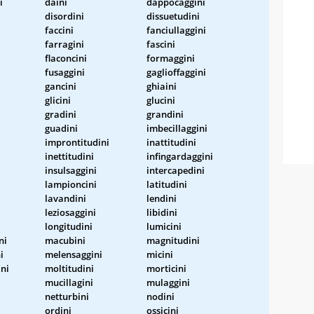
i
daini
dappocaggini
disordini
dissuetudini
faccini
fanciullaggini
farragini
fascini
flaconcini
formaggini
fusaggini
gaglioffaggini
gancini
ghiaini
glicini
glucini
gradini
grandini
guadini
imbecillaggini
improntitudini
inattitudini
inettitudini
infingardaggini
insulsaggini
intercapedini
lampioncini
latitudini
lavandini
lendini
leziosaggini
libidini
longitudini
lumicini
ni
macubini
magnitudini
i
melensaggini
micini
ni
moltitudini
morticini
mucillagini
mulaggini
netturbini
nodini
ordini
ossicini