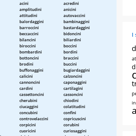
acini
acredini
amplitudini
anicini
attitudini
autovaccini
balordaggini
bambinaggini
barroccini
bastardaggini
beccaccini
bidoncini
I
bilancini
biliardini
biroccini
boccini
d
bombardini
bordini
bottoncini
braccini
at
brodini
buccini
d
buffonaggini
bugiardaggini
calicini
calzoncini
t
cannoncini
caponaggini
cardini
cartilagini
p
cassettoncini
cassoncini
cherubini
chiodini
i
ciucaggini
colatitudini
concubini
confini
controvelaccini
copricuscini
corpicini
corubini
cuoricini
curiosaggini