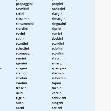
propaggini
propini
ravvicini
raziocini
retini
riargini
riesamini
rimargini
rincammini
ringuaini
riordini
ripristini
rovini
rumini
satini
sbobini
scantini
scardini
schettini
sciolini
scompagini
sconfini
semini
sfacchini
sguaini
smargini
i
spagini
spampini
stampini
stermini
strofini
subordini
sviolini
tapini
trascini
turbini
urini
vaccini
zigrini
addivieni
alleni
alogeni
areni
astieni