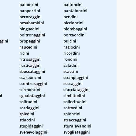
palloncini
paltoncini
panporcini
pantaloncini
pecoraggini
pendini
pesabambini
piccioncini
pinguedini
piombaggini
poltronaggini
portaordini
gini
propaggini
pulcini
raucedini
raziocini
ricini
ricordini
ritrosaggini
rondini
rusticaggini
saladini
sboccataggini
scaccini
scarponcini
scempiaggini
i
scontrosaggini
seccaggini
sermoncini
sfacciataggini
ni
sguaiataggini
similitudini
solitudini
sollecitudini
sordaggini
sottordini
spiedini
spioncini
stiaccini
straccaggini
stupidaggini
sturalavandini
svenevolaggini
svogliataggini