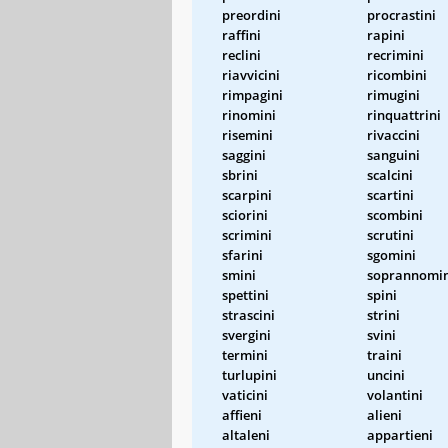
preordini
procrastini
raffini
rapini
reclini
recrimini
riavvicini
ricombini
rimpagini
rimugini
rinomini
rinquattrini
risemini
rivaccini
saggini
sanguini
sbrini
scalcini
scarpini
scartini
sciorini
scombini
scrimini
scrutini
sfarini
sgomini
smini
soprannomin
spettini
spini
strascini
strini
svergini
svini
termini
traini
turlupini
uncini
vaticini
volantini
affieni
alieni
altaleni
appartieni