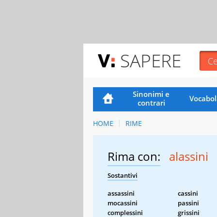
SAPERE
Sinonimi e
Vocabol
contrari
HOME
RIME
Rima con:
alassini
Sostantivi
assassini
cassini
mocassini
passini
complessini
grissini