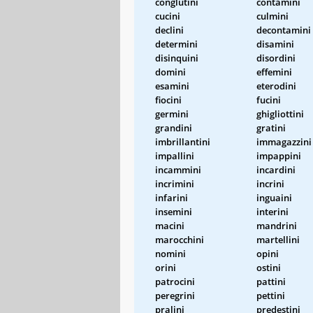
conglutini
contamini
cucini
culmini
declini
decontamini
determini
disamini
disinquini
disordini
domini
effemini
esamini
eterodini
fiocini
fucini
germini
ghigliottini
grandini
gratini
imbrillantini
immagazzini
impallini
impappini
incammini
incardini
incrimini
incrini
infarini
inguaini
insemini
interini
macini
mandrini
marocchini
martellini
nomini
opini
orini
ostini
patrocini
pattini
peregrini
pettini
pralini
predestini