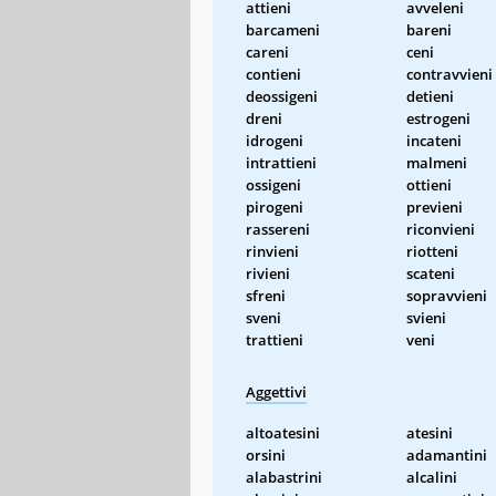
attieni
avveleni
barcameni
bareni
careni
ceni
contieni
contravvieni
deossigeni
detieni
dreni
estrogeni
idrogeni
incateni
intrattieni
malmeni
ossigeni
ottieni
pirogeni
previeni
rassereni
riconvieni
rinvieni
riotteni
rivieni
scateni
sfreni
sopravvieni
sveni
svieni
trattieni
veni
Aggettivi
altoatesini
atesini
orsini
adamantini
alabastrini
alcalini