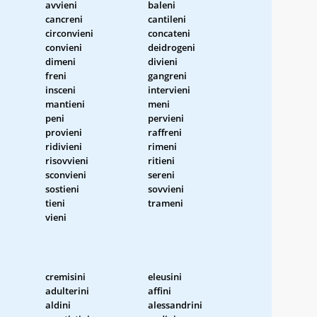
avvieni
baleni
cancreni
cantileni
circonvieni
concateni
convieni
deidrogeni
dimeni
divieni
freni
gangreni
insceni
intervieni
mantieni
meni
peni
pervieni
provieni
raffreni
ridivieni
rimeni
risovvieni
ritieni
sconvieni
sereni
sostieni
sovvieni
tieni
trameni
vieni
cremisini
eleusini
adulterini
affini
aldini
alessandrini