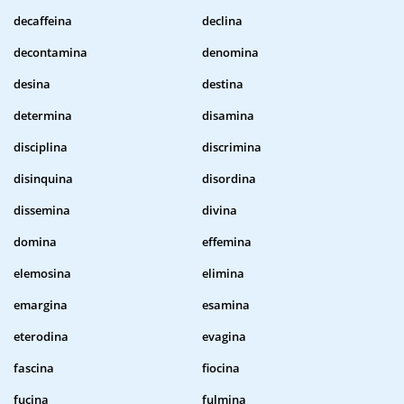
decaffeina
declina
decontamina
denomina
desina
destina
determina
disamina
disciplina
discrimina
disinquina
disordina
dissemina
divina
domina
effemina
elemosina
elimina
emargina
esamina
eterodina
evagina
fascina
fiocina
fucina
fulmina