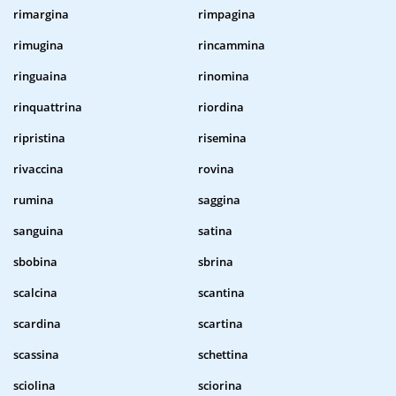
rimargina
rimpagina
rimugina
rincammina
ringuaina
rinomina
rinquattrina
riordina
ripristina
risemina
rivaccina
rovina
rumina
saggina
sanguina
satina
sbobina
sbrina
scalcina
scantina
scardina
scartina
scassina
schettina
sciolina
sciorina