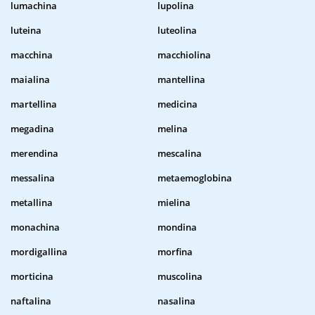
lumachina
lupolina
luteina
luteolina
macchina
macchiolina
maialina
mantellina
martellina
medicina
megadina
melina
merendina
mescalina
messalina
metaemoglobina
metallina
mielina
monachina
mondina
mordigallina
morfina
morticina
muscolina
naftalina
nasalina