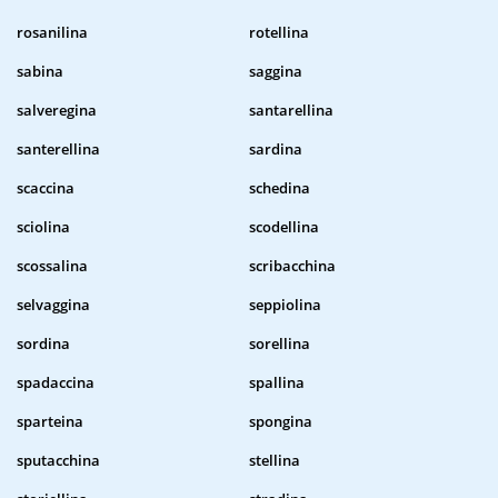
rosanilina
rotellina
sabina
saggina
salveregina
santarellina
santerellina
sardina
scaccina
schedina
sciolina
scodellina
scossalina
scribacchina
selvaggina
seppiolina
sordina
sorellina
spadaccina
spallina
sparteina
spongina
sputacchina
stellina