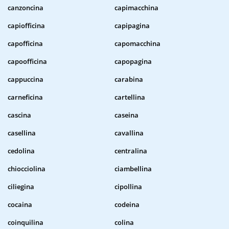
canzoncina
capimacchina
capiofficina
capipagina
capofficina
capomacchina
capoofficina
capopagina
cappuccina
carabina
carneficina
cartellina
cascina
caseina
casellina
cavallina
cedolina
centralina
chiocciolina
ciambellina
ciliegina
cipollina
cocaina
codeina
coinquilina
colina