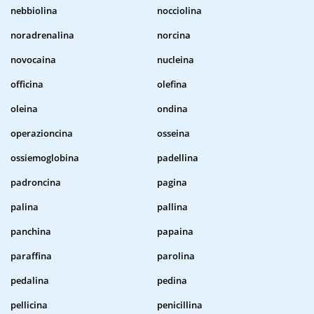
nebbiolina
nocciolina
noradrenalina
norcina
novocaina
nucleina
officina
olefina
oleina
ondina
operazioncina
osseina
ossiemoglobina
padellina
padroncina
pagina
palina
pallina
panchina
papaina
paraffina
parolina
pedalina
pedina
pellicina
penicillina