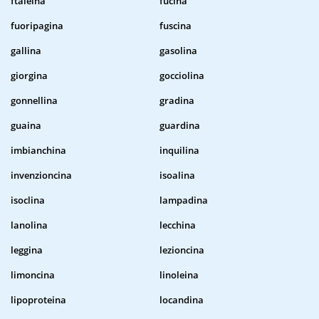
ftaleina
fucina
fuoripagina
fuscina
gallina
gasolina
giorgina
gocciolina
gonnellina
gradina
guaina
guardina
imbianchina
inquilina
invenzioncina
isoalina
isoclina
lampadina
lanolina
lecchina
leggina
lezioncina
limoncina
linoleina
lipoproteina
locandina