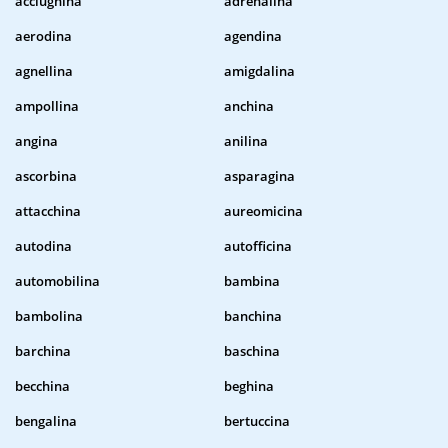
acciughina
adrenalina
aerodina
agendina
agnellina
amigdalina
ampollina
anchina
angina
anilina
ascorbina
asparagina
attacchina
aureomicina
autodina
autofficina
automobilina
bambina
bambolina
banchina
barchina
baschina
becchina
beghina
bengalina
bertuccina