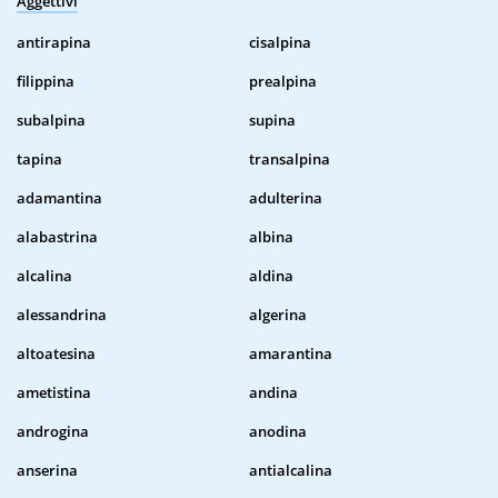
Aggettivi
antirapina
cisalpina
filippina
prealpina
subalpina
supina
tapina
transalpina
adamantina
adulterina
alabastrina
albina
alcalina
aldina
alessandrina
algerina
altoatesina
amarantina
ametistina
andina
androgina
anodina
anserina
antialcalina