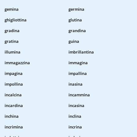
gemina
germina
ghigliottina
glutina
gradina
grandina
gratina
guina
illumina
imbrillantina
immagazzina
immagina
impagina
impallina
impollina
inasina
incalcina
incammina
incardina
incasina
inchina
inclina
incrimina
incrina