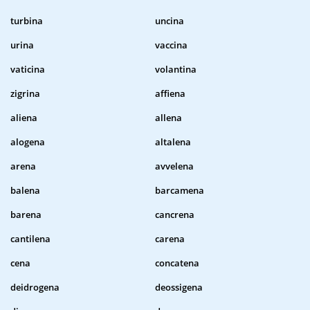
turbina
uncina
urina
vaccina
vaticina
volantina
zigrina
affiena
aliena
allena
alogena
altalena
arena
avvelena
balena
barcamena
barena
cancrena
cantilena
carena
cena
concatena
deidrogena
deossigena