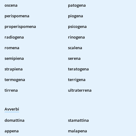
oscena
patogena
perispomena
piogena
properispomena
psicogena
radiogena
rinogena
romena
scalena
semipiena
serena
strapiena
teratogena
termogena
terrigena
tirrena
ultraterrena
Avverbi
domattina
stamattina
appena
malapena