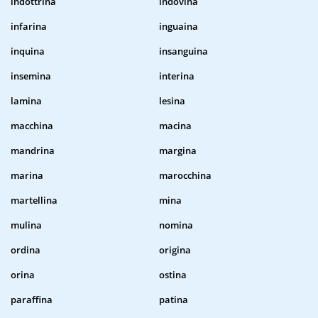
indottrina
indovina
infarina
inguaina
inquina
insanguina
insemina
interina
lamina
lesina
macchina
macina
mandrina
margina
marina
marocchina
martellina
mina
mulina
nomina
ordina
origina
orina
ostina
paraffina
patina