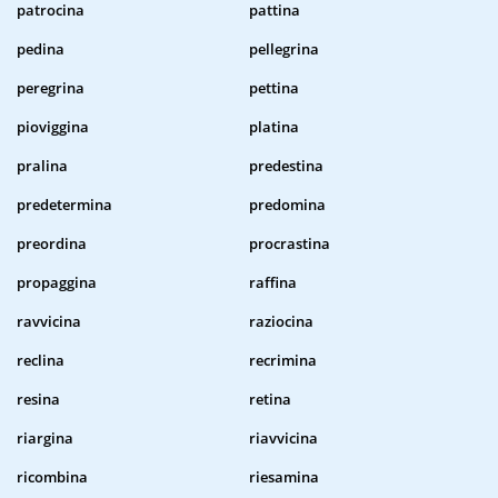
patrocina
pattina
pedina
pellegrina
peregrina
pettina
pioviggina
platina
pralina
predestina
predetermina
predomina
preordina
procrastina
propaggina
raffina
ravvicina
raziocina
reclina
recrimina
resina
retina
riargina
riavvicina
ricombina
riesamina