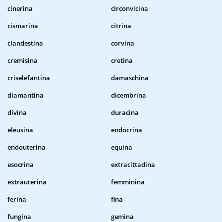
cinerina
circonvicina
cismarina
citrina
clandestina
corvina
cremisina
cretina
criselefantina
damaschina
diamantina
dicembrina
divina
duracina
eleusina
endocrina
endouterina
equina
esocrina
extracittadina
extrauterina
femminina
ferina
fina
fungina
gemina