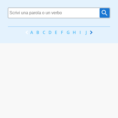
A
B
C
D
E
F
G
H
I
J
K
L
M
N