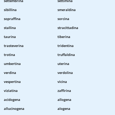
settembrina
settimina
sibillina
smeraldina
sopraffina
sorcina
stallina
stracittadina
taurina
tiberina
trasteverina
tridentina
trotina
truffaldina
umbertina
uterina
verdina
verdolina
vespertina
vicina
viziatina
zaffirina
acidogena
allogena
allucinogena
alogena