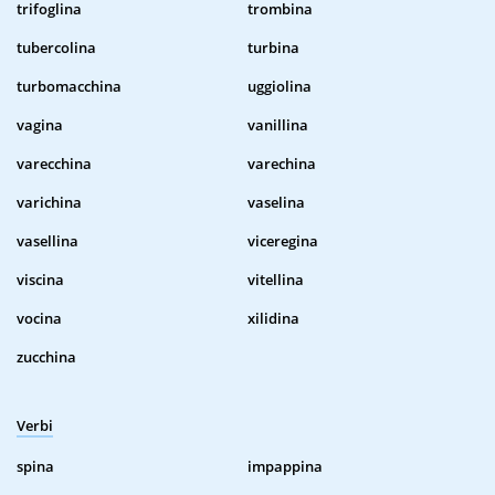
trifoglina
trombina
tubercolina
turbina
turbomacchina
uggiolina
vagina
vanillina
varecchina
varechina
varichina
vaselina
vasellina
viceregina
viscina
vitellina
vocina
xilidina
zucchina
Verbi
spina
impappina