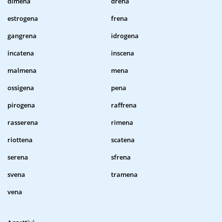
dimena
drena
estrogena
frena
gangrena
idrogena
incatena
inscena
malmena
mena
ossigena
pena
pirogena
raffrena
rasserena
rimena
riottena
scatena
serena
sfrena
svena
tramena
vena