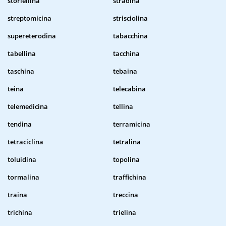
storiellina
stradina
streptomicina
strisciolina
supereterodina
tabacchina
tabellina
tacchina
taschina
tebaina
teina
telecabina
telemedicina
tellina
tendina
terramicina
tetraciclina
tetralina
toluidina
topolina
tormalina
traffichina
traina
treccina
trichina
trielina