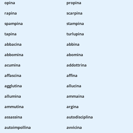
opina
propina
rapina
scarpina
spampina
stampina
tapina
turlupina
abbacina
abbina
abbomina
abomina
acumina
addottrina
affascina
affina
agglutina
allucina
allumina
ammaina
ammutina
argina
assassina
autodisciplina
autoimpollina
avvicina