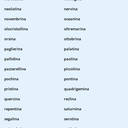
neolatina
nervina
novembrina
oceanina
olocristallina
oltremarina
orsina
ottobrina
paglierina
palatina
pallidina
paolina
pazzerellina
piccolina
pochina
pontina
pristina
quadrigemina
quercina
reclina
repentina
saturnina
segalina
serotina