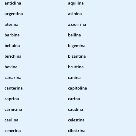
anticlina
aquilina
argentina
asinina
atesina
azzurrina
barbina
bellina
belluina
bigemina
birichina
bizantina
bovina
bruttina
canarina
canina
canterina
capitolina
caprina
carina
carnicina
caudina
caulina
celestina
cenerina
cilestrina