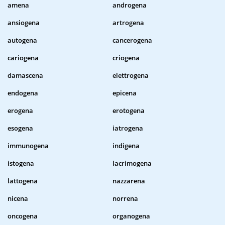
amena
androgena
ansiogena
artrogena
autogena
cancerogena
cariogena
criogena
damascena
elettrogena
endogena
epicena
erogena
erotogena
esogena
iatrogena
immunogena
indigena
istogena
lacrimogena
lattogena
nazzarena
nicena
norrena
oncogena
organogena