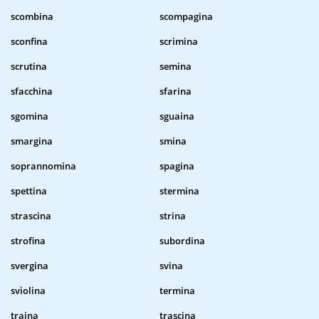
scombina
scompagina
sconfina
scrimina
scrutina
semina
sfacchina
sfarina
sgomina
sguaina
smargina
smina
soprannomina
spagina
spettina
stermina
strascina
strina
strofina
subordina
svergina
svina
sviolina
termina
traina
trascina