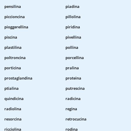
pensilina
piadina
piccioncina
pillolina
pioggerellina
piridina
piscina
pivellina
plastilina
pollina
poltroncina
porcellina
porticina
pralina
prostaglandina
proteina
ptialina
putrescina
quindicina
radicina
radiolina
regina
resorcina
retrocucina
ricciolina
rodina