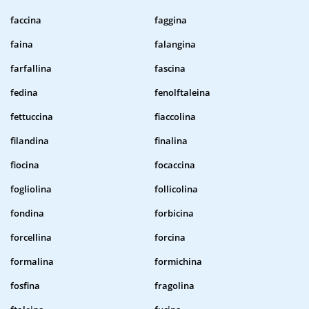
faccina
faggina
faina
falangina
farfallina
fascina
fedina
fenolftaleina
fettuccina
fiaccolina
filandina
finalina
fiocina
focaccina
fogliolina
follicolina
fondina
forbicina
forcellina
forcina
formalina
formichina
fosfina
fragolina