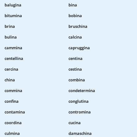
balugina
bina
bitumina
bobina
brina
bruschina
bulina
calcina
cammina
capruggina
centellina
centina
cercina
cestina
china
combina
commina
condetermina
confina
conglutina
contamina
contromina
coordina
cucina
culmina
damaschina