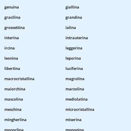
genuina
giallina
gracilina
grandina
grossettina
ialina
interina
intrauterina
ircina
leggerina
leonina
leporina
libertina
luciferina
macrocristallina
magrolina
maiorchina
marzolina
mascolina
mediolatina
meschina
microcristallina
mingherlina
miserina
monoclina
monogina