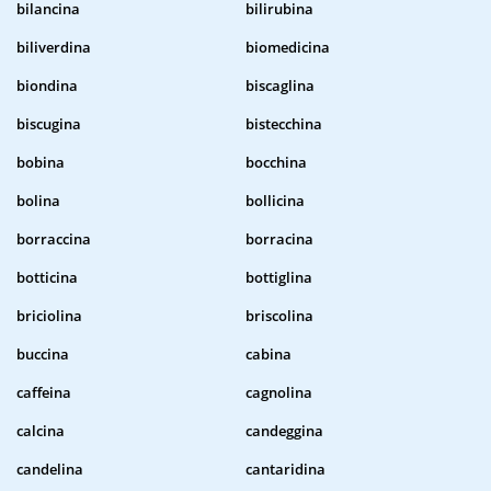
bilancina
bilirubina
biliverdina
biomedicina
biondina
biscaglina
biscugina
bistecchina
bobina
bocchina
bolina
bollicina
borraccina
borracina
botticina
bottiglina
briciolina
briscolina
buccina
cabina
caffeina
cagnolina
calcina
candeggina
candelina
cantaridina