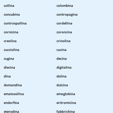
collina
colombina
concubina
contropagina
controspallina
cordellina
cornicina
coroncina
creolina
crinolina
cucciolina
cucina
cugina
decina
diecina
digitalina
dina
dolina
domandina
dulcina
ematossilina
emoglobina
endorfina
eritromicina
eterodina
fabbrichina