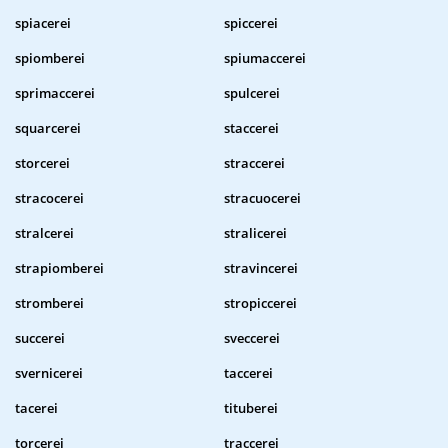
spiacerei
spiccerei
spiomberei
spiumaccerei
sprimaccerei
spulcerei
squarcerei
staccerei
storcerei
straccerei
stracocerei
stracuocerei
stralcerei
stralicerei
strapiomberei
stravincerei
stromberei
stropiccerei
succerei
sveccerei
svernicerei
taccerei
tacerei
tituberei
torcerei
traccerei