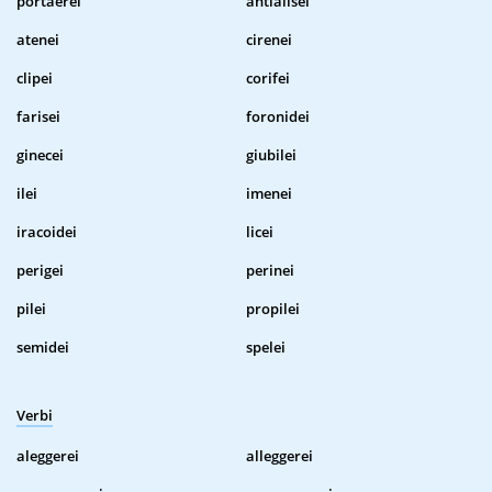
portaerei
antialisei
atenei
cirenei
clipei
corifei
farisei
foronidei
ginecei
giubilei
ilei
imenei
iracoidei
licei
perigei
perinei
pilei
propilei
semidei
spelei
Verbi
aleggerei
alleggerei