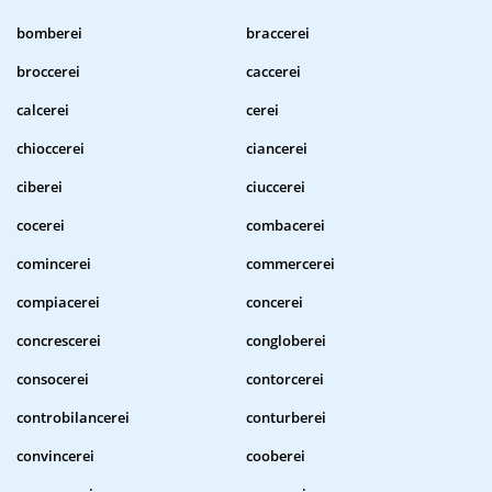
bomberei
braccerei
broccerei
caccerei
calcerei
cerei
chioccerei
ciancerei
ciberei
ciuccerei
cocerei
combacerei
comincerei
commercerei
compiacerei
concerei
concrescerei
congloberei
consocerei
contorcerei
controbilancerei
conturberei
convincerei
cooberei