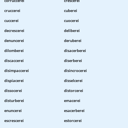
corruccerei
crescerei
cruccerei
cuberei
cuccerei
cuocerei
decrescerei
deliberei
denuncerei
deruberei
dilomberei
disacerberei
discaccerei
diserberei
disimpaccerei
disincrocerei
dispiacerei
disselcerei
dissocerei
distorcerei
disturberei
emacerei
enuncerei
esacerberei
escrescerei
estorcerei