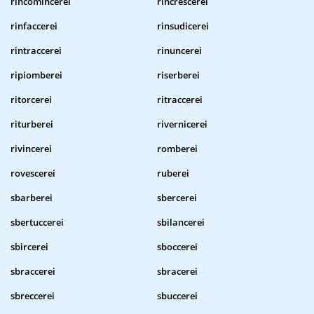
rincomincerei
rincrescerei
rinfaccerei
rinsudicerei
rintraccerei
rinuncerei
ripiomberei
riserberei
ritorcerei
ritraccerei
riturberei
rivernicerei
rivincerei
romberei
rovescerei
ruberei
sbarberei
sbercerei
sbertuccerei
sbilancerei
sbircerei
sboccerei
sbraccerei
sbracerei
sbreccerei
sbuccerei