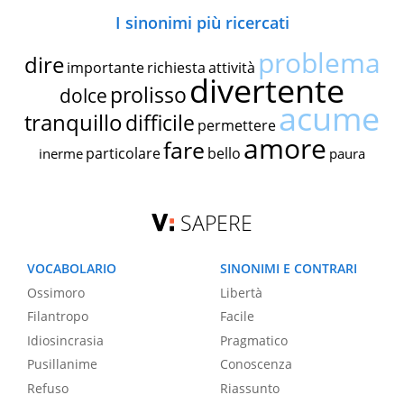
I sinonimi più ricercati
problema
dire
importante
richiesta
attività
divertente
prolisso
dolce
acume
tranquillo
difficile
permettere
amore
fare
particolare
bello
inerme
paura
SAPERE
VOCABOLARIO
SINONIMI E CONTRARI
Ossimoro
Libertà
Filantropo
Facile
Idiosincrasia
Pragmatico
Pusillanime
Conoscenza
Refuso
Riassunto