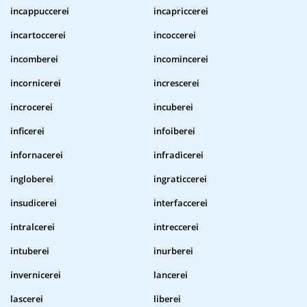
incappuccerei
incapriccerei
incartoccerei
incoccerei
incomberei
incomincerei
incornicerei
increscerei
incrocerei
incuberei
inficerei
infoiberei
infornacerei
infradicerei
ingloberei
ingraticcerei
insudicerei
interfaccerei
intralcerei
intreccerei
intuberei
inurberei
invernicerei
lancerei
lascerei
liberei