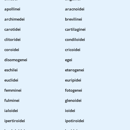
apollinei
aracnoidei
archimedei
brevilinei
carotidei
cartilaginei
clitoridei
condiloidei
coroidei
cricoidei
disomogenei
egei
eschilei
eterogenei
euclidei
euripidei
femminei
fotogenei
fulminei
glenoidei
ialoidei
ioidei
ipertiroidei
ipotiroidei