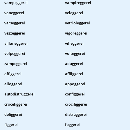
vampeggerei
vampireggerei
vaneggerei
veleggerei
verseggerei
vetrioleggerei
vezzeggerei
vigoreggerei
villaneggerei
villeggerei
volpeggerei
volteggerei
zampeggerei
aduggerei
affiggerei
affliggerei
alloggerei
appoggerei
autodistruggerei
configgerei
crocefiggerei
crocifiggerei
defiggerei
distruggerei
figgerei
foggerei