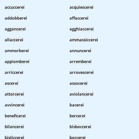
accuccerei
acquiescerei
addobberei
affaccerei
aggancerei
agghiaccerei
allaccerei
ammassiccerei
ammorberei
annuncerei
appiomberei
arremberei
arriccerei
arrovescerei
ascerei
assocerei
attorcerei
aviolancerei
avvincerei
bacerei
beneficerei
bercerei
bilancerei
bisboccerei
bisticcerei
boccerei