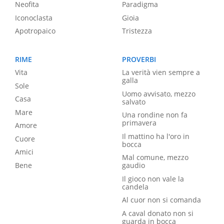
Neofita
Paradigma
Iconoclasta
Gioia
Apotropaico
Tristezza
RIME
PROVERBI
Vita
La verità vien sempre a
galla
Sole
Uomo avvisato, mezzo
Casa
salvato
Mare
Una rondine non fa
primavera
Amore
Il mattino ha l'oro in
Cuore
bocca
Amici
Mal comune, mezzo
Bene
gaudio
Il gioco non vale la
candela
Al cuor non si comanda
A caval donato non si
guarda in bocca