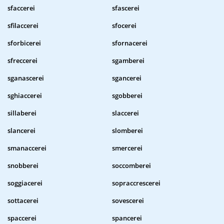
sfaccerei
sfascerei
sfilaccerei
sfocerei
sforbicerei
sfornacerei
sfreccerei
sgamberei
sganascerei
sgancerei
sghiaccerei
sgobberei
sillaberei
slaccerei
slancerei
slomberei
smanaccerei
smercerei
snobberei
soccomberei
soggiacerei
sopraccrescerei
sottacerei
sovescerei
spaccerei
spancerei