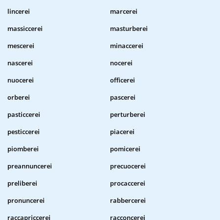
lincerei
marcerei
massiccerei
masturberei
mescerei
minaccerei
nascerei
nocerei
nuocerei
officerei
orberei
pascerei
pasticcerei
perturberei
pesticcerei
piacerei
piomberei
pomicerei
preannuncerei
precuocerei
preliberei
procaccerei
pronuncerei
rabbercerei
raccapriccerei
racconcerei