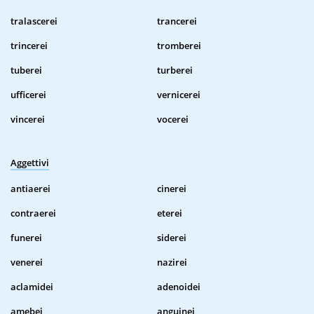
tralascerei
trancerei
trincerei
tromberei
tuberei
turberei
ufficerei
vernicerei
vincerei
vocerei
Aggettivi
antiaerei
cinerei
contraerei
eterei
funerei
siderei
venerei
nazirei
aclamidei
adenoidei
amebei
anguinei