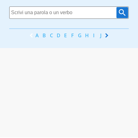
A
B
C
D
E
F
G
H
I
J
K
L
M
N