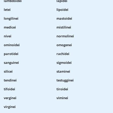
lambdoidei
lapidei
letei
lipoidei
longilinei
mastoidei
medicei
mistilinei
nivei
normolinei
ominoidei
omogenei
parotidei
rachidei
sanguinei
sigmoidei
silicei
staminei
tendinei
testugginei
tifoidei
tiroidei
verginei
viminei
virginei