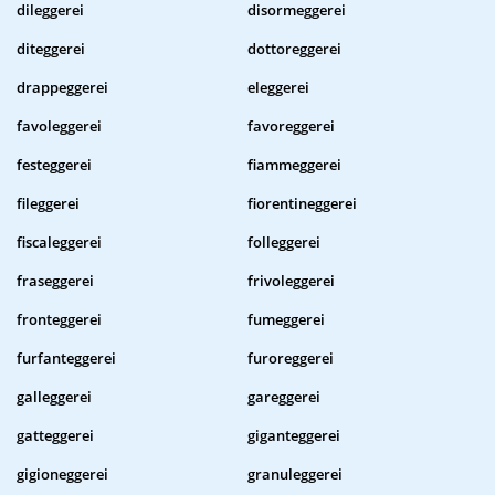
dileggerei
disormeggerei
diteggerei
dottoreggerei
drappeggerei
eleggerei
favoleggerei
favoreggerei
festeggerei
fiammeggerei
fileggerei
fiorentineggerei
fiscaleggerei
folleggerei
fraseggerei
frivoleggerei
fronteggerei
fumeggerei
furfanteggerei
furoreggerei
galleggerei
gareggerei
gatteggerei
giganteggerei
gigioneggerei
granuleggerei