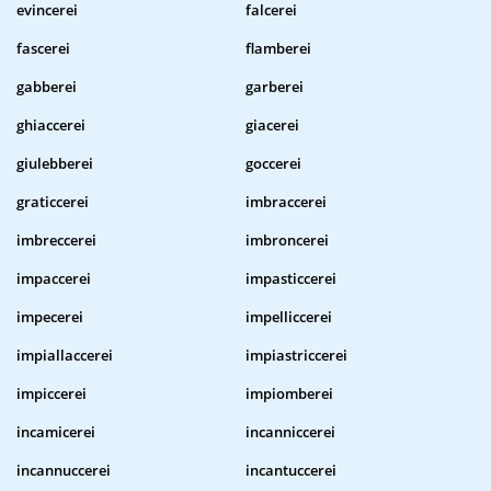
evincerei
falcerei
fascerei
flamberei
gabberei
garberei
ghiaccerei
giacerei
giulebberei
goccerei
graticcerei
imbraccerei
imbreccerei
imbroncerei
impaccerei
impasticcerei
impecerei
impelliccerei
impiallaccerei
impiastriccerei
impiccerei
impiomberei
incamicerei
incanniccerei
incannuccerei
incantuccerei