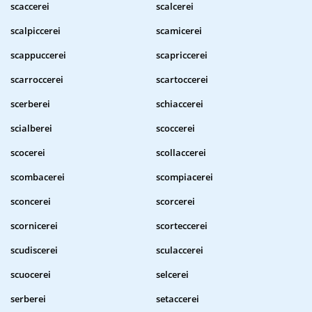
scaccerei
scalcerei
scalpiccerei
scamicerei
scappuccerei
scapriccerei
scarroccerei
scartoccerei
scerberei
schiaccerei
scialberei
scoccerei
scocerei
scollaccerei
scombacerei
scompiacerei
sconcerei
scorcerei
scornicerei
scorteccerei
scudiscerei
sculaccerei
scuocerei
selcerei
serberei
setaccerei