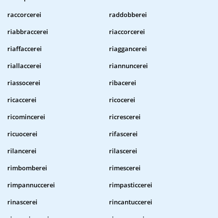
raccorcerei
raddobberei
riabbraccerei
riaccorcerei
riaffaccerei
riaggancerei
riallaccerei
riannuncerei
riassocerei
ribacerei
ricaccerei
ricocerei
ricomincerei
ricrescerei
ricuocerei
rifascerei
rilancerei
rilascerei
rimbomberei
rimescerei
rimpannuccerei
rimpasticcerei
rinascerei
rincantuccerei