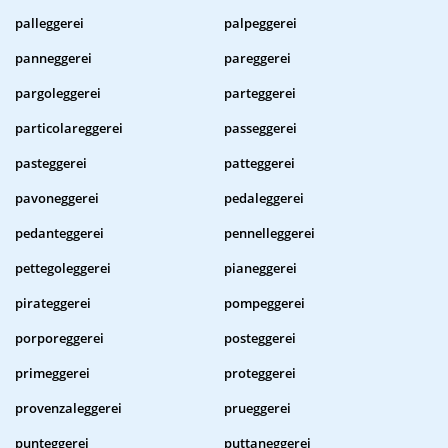
palleggerei
palpeggerei
panneggerei
pareggerei
pargoleggerei
parteggerei
particolareggerei
passeggerei
pasteggerei
patteggerei
pavoneggerei
pedaleggerei
pedanteggerei
pennelleggerei
pettegoleggerei
pianeggerei
pirateggerei
pompeggerei
porporeggerei
posteggerei
primeggerei
proteggerei
provenzaleggerei
prueggerei
punteggerei
puttaneggerei