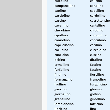
calcolino
calicino
campanellino
canalino
caolino
capellino
carciofino
cardellino
cascino
cassettoncin
cavallino
centellino
cherubino
chiodino
cipollino
coinquilino
comodino
concubino
copricuscino
cordino
corubino
cucchiaino
cuoricino
cuscino
delfino
ditalino
ermellino
faccino
farfallino
fascino
finalino
fiorellino
formaggino
francolino
frullino
furgoncino
gancino
ghiaino
giornalino
golfino
granellino
gridellino
lampioncino
latticino
libricino
lino