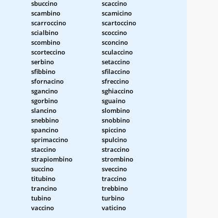
sbuccino
scaccino
scambino
scamicino
scarroccino
scartoccino
scialbino
scoccino
scombino
sconcino
scorteccino
sculaccino
serbino
setaccino
sfibbino
sfilaccino
sfornacino
sfreccino
sgancino
sghiaccino
sgorbino
sguaino
slancino
slombino
snebbino
snobbino
spancino
spiccino
sprimaccino
spulcino
staccino
straccino
strapiombino
strombino
succino
sveccino
titubino
traccino
trancino
trebbino
tubino
turbino
vaccino
vaticino