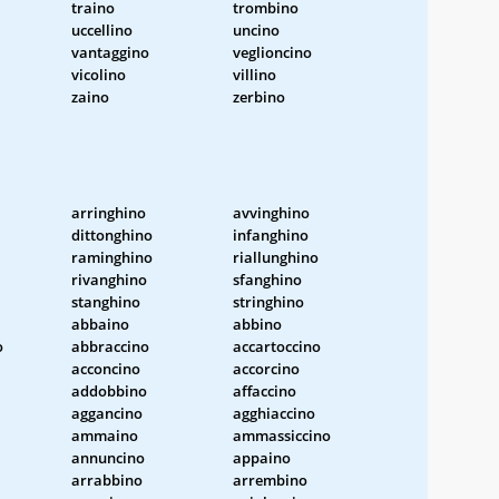
traino
trombino
uccellino
uncino
vantaggino
veglioncino
vicolino
villino
zaino
zerbino
arringhino
avvinghino
dittonghino
infanghino
raminghino
riallunghino
rivanghino
sfanghino
stanghino
stringhino
abbaino
abbino
o
abbraccino
accartoccino
acconcino
accorcino
addobbino
affaccino
aggancino
agghiaccino
ammaino
ammassiccino
annuncino
appaino
arrabbino
arrembino