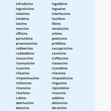
infradicino
ingabbino
ingraticcino
inguaino
intelaino
interfaccino
intubino
inurbino
lascino
libino
marcino
massiccino
officino
orbino
perturbino
pesticcino
preannuncino
prelibino
rabbercino
raccapriccino
raddobbino
ravvicino
riaccorcino
riaffaccino
riannuncino
riassocino
ricaccino
ricambino
rifascino
rilancino
rimpannuccino
rimpasticcino
o
rinfaccino
ringuaino
rinuncino
ripiombino
riturbino
rivaccino
rubino
sabbino
sbertuccino
sbilancino
sboccino
sbraccino