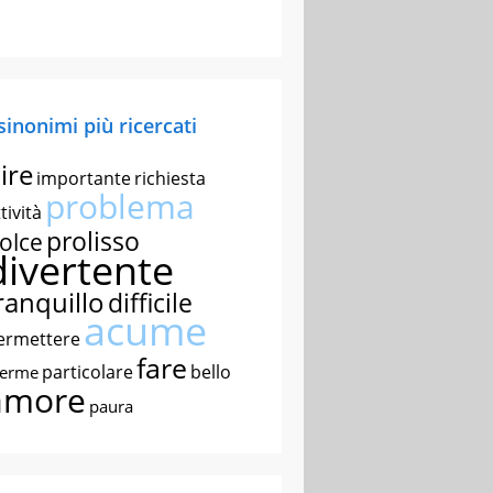
 sinonimi più ricercati
ire
importante
richiesta
problema
tività
prolisso
olce
divertente
ranquillo
difficile
acume
ermettere
fare
particolare
bello
nerme
amore
paura