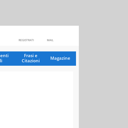
REGISTRATI
MAIL
enti
Frasi e
Magazine
li
Citazioni