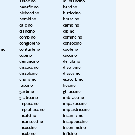
associno
aviolancino
beneficino
bercino
bisboccino
bisticcino
bombino
braccino
calcino
cambino
ciancino
cibino
combino
comincino
conglobino
consocino
ino
conturbino
coobino
cubino
cuccino
denuncino
derubino
discaccino
diserbino
disselcino
dissocino
enuncino
esacerbino
fascino
fiocino
garbino
ghiaccino
graticcino
imbraccino
impaccino
impasticcino
impiallaccino
impiastriccino
incalcino
incamicino
o
incantuccino
incappuccino
incoccino
incomincino
incubino
inficino