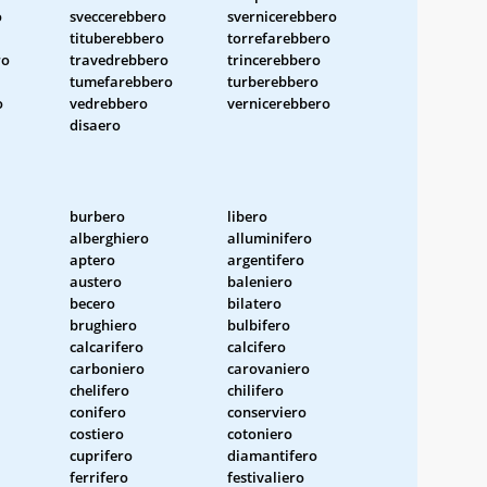
o
sveccerebbero
svernicerebbero
tituberebbero
torrefarebbero
ro
travedrebbero
trincerebbero
tumefarebbero
turberebbero
o
vedrebbero
vernicerebbero
disaero
burbero
libero
alberghiero
alluminifero
aptero
argentifero
austero
baleniero
becero
bilatero
brughiero
bulbifero
calcarifero
calcifero
carboniero
carovaniero
chelifero
chilifero
conifero
conserviero
costiero
cotoniero
cuprifero
diamantifero
ferrifero
festivaliero