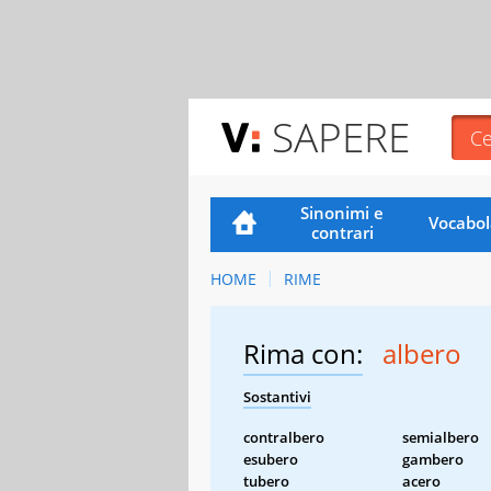
SAPERE
Sinonimi e
Vocabol
contrari
HOME
RIME
Rima con:
albero
Sostantivi
contralbero
semialbero
esubero
gambero
tubero
acero