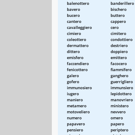
balenottero
banderillero
bavero
bischero
bucero
buttero
cantero
cappero
cavalleggiero
cero
cimiero
cimitero
coleottero
condottiero
dermattero
destriero
dittero
doppiero
emisfero
emittero
faccendiero
facocero
fenicottero
fiammifero
galero
ganghero
gofero
guerrigliero
immunosiero
immunsiero
iugero
lepidottero
maniero
manovriero
metamero
ministero
motoveliero
nevvero
numero
omero
papavero
papero
pensiero
periptero