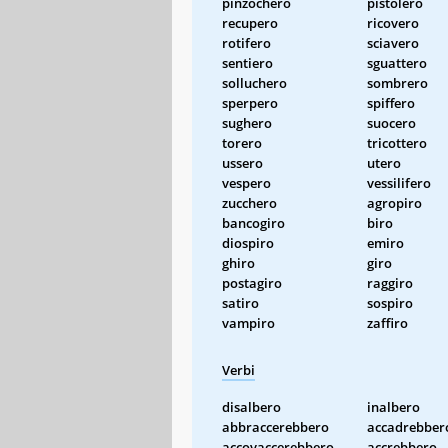
pinzochero
pistolero
recupero
ricovero
rotifero
sciavero
sentiero
sguattero
solluchero
sombrero
sperpero
spiffero
sughero
suocero
torero
tricottero
ussero
utero
vespero
vessilifero
zucchero
agropiro
bancogiro
biro
diospiro
emiro
ghiro
giro
postagiro
raggiro
satiro
sospiro
vampiro
zaffiro
Verbi
disalbero
inalbero
abbraccerebbero
accadrebber
accovaccerebbero
accrebbero