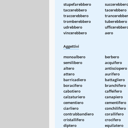
stupefarebbero
succerebber
taccerebbero
tacerebbero
traccerebbero
trancerebbe
tromberebbero
tuberebbero
udrebbero
ufficerebber
vincerebbero
aero
Aggettivi
monoalbero
berbero
semilibero
acquifero
altero
antisciopero
attero
aurifero
barricadiero
battagliero
boracifero
branchifero
cabotiero
caffeifero
calzaturiero
canapiero
cementiero
cementifero
ciarliero
conchilifero
contrabbandiero
corallifero
cristallifero
crocifero
diptero
equilatero