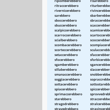
ripiomberebbero
risarebbero
ritraccerebbero
riturberebbe
rivernicerebbero
rivincerebbe
sarebbero
sbarberebbe
sboccerebbero
sbraccerebb
sbuccerebbero
scaccerebbe
scalpiccerebbero
scamicerebb
scarroccerebbero
scartoccereb
scialberebbero
scoccerebbe
scombacerebbero
scompiacere
scorteccerebbero
sculaccerebb
setaccerebbero
sfaccerebbe
sfocerebbero
sforbicerebb
sgamberebbero
sgancerebbe
sillaberebbero
slaccerebber
smanaccerebbero
snobberebbe
soggiacerebbero
sopraccrebb
sottacerebbero
sottostarebb
spiacerebbero
spiccerebber
sprimaccerebbero
sprovvedreb
starebbero
straccerebbe
stragodrebbero
stralcerebbe
stravedrebbero
stravincereb