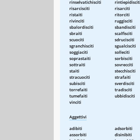
rinselvatichisciti
rintiepidiscit
risarcisciti
risarciti
ristaiti
ritorciti
rivinciti
ruggisciti
sbalordisciti
sbandisciti
sbraiti
scalfisciti
scuociti
sdrucisciti
sgranchisciti
sgualcisciti
soggiaciti
solleciti
soprastaiti
sorbisciti
sottraiti
sovrecciti
staiti
stecchisciti
stracuociti
strafaiti
subisciti
sverdisciti
torrefaiti
tradisciti
tumefaiti
ubbidisciti
vinciti
Aggettivi
adibiti
adsorbiti
assorbiti
disinibiti