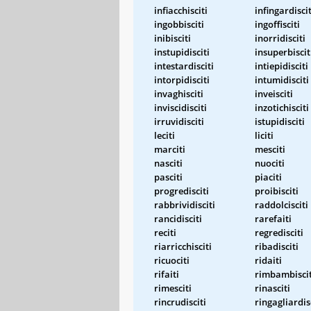
infiacchisciti
infingardiscit
ingobbisciti
ingoffisciti
inibisciti
inorridisciti
instupidisciti
insuperbiscit
intestardisciti
intiepidisciti
intorpidisciti
intumidisciti
invaghisciti
inveisciti
inviscidisciti
inzotichisciti
irruvidisciti
istupidisciti
leciti
liciti
marciti
mesciti
nasciti
nuociti
pasciti
piaciti
progredisciti
proibisciti
rabbrividisciti
raddolcisciti
rancidisciti
rarefaiti
reciti
regredisciti
riarricchisciti
ribadisciti
ricuociti
ridaiti
rifaiti
rimbambiscit
rimesciti
rinasciti
rincrudisciti
ringagliardis