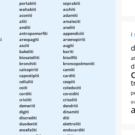
portabiti
soprabiti
wahabiti
acchiti
aconiti
adamiti
aliti
amaleciti
anditi
aneliti
antropomorfiti
appendiciti
I
i
areopagiti
arsenopiriti
asciti
augiti
d
bakeliti
bariti
biosatelliti
bisolfiti
at
bronchiti
broncopolmoniti
d
calcopiriti
camiti
capostipiti
carditi
t
celluliti
cespiti
coiti
coledociti
p
corditi
coroiditi
crioliti
crisoliti
i
demeriti
dendriti
digiti
dinamiti
discrediti
diti
duodeniti
elettroliti
encefaliti
endocarditi