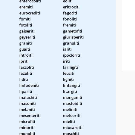
enterocoliti
eoliti
eremiti
eritrociti
eurocrediti
fagociti
fomiti
fonoliti
fotoliti
fremiti
gaiseriti
gametofiti
geyseriti
giurisperiti
graniti
granuliti
guaiti
ialiti
introiti
ipocloriti
ipriti
iriti
laccoliti
laringiti
lazuliti
leuciti
liditi
ligniti
linfadeniti
linfangiti
lipariti
litargiti
malachiti
manganiti
masoniti
mastoiditi
melaniti
meliniti
mesenteriti
meteoriti
microfiti
mieliti
minoriti
miocarditi
monoliti
moschiti