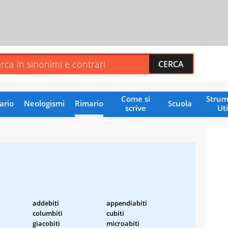
Come si
Strum
ario
Neologismi
Rimario
Scuola
scrive
Uti
addebiti
appendiabiti
columbiti
cubiti
giacobiti
microabiti