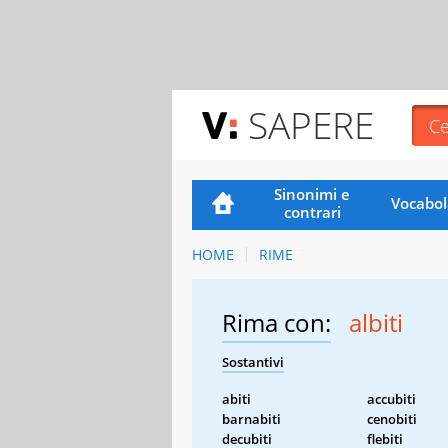
SAPERE
Sinonimi e
Vocabol
contrari
HOME
RIME
Rima con:
albiti
Sostantivi
abiti
accubiti
barnabiti
cenobiti
decubiti
flebiti