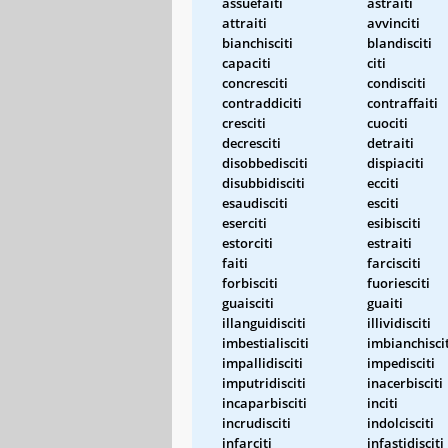
assuefaiti
astraiti
attraiti
avvinciti
bianchisciti
blandisciti
capaciti
citi
concresciti
condisciti
contraddiciti
contraffaiti
cresciti
cuociti
decresciti
detraiti
disobbedisciti
dispiaciti
disubbidisciti
ecciti
esaudisciti
esciti
eserciti
esibisciti
estorciti
estraiti
faiti
farcisciti
forbisciti
fuoriesciti
guaisciti
guaiti
illanguidisciti
illividisciti
imbestialisciti
imbianchiscit
impallidisciti
impedisciti
imputridisciti
inacerbisciti
incaparbisciti
inciti
incrudisciti
indolcisciti
infarciti
infastidisciti