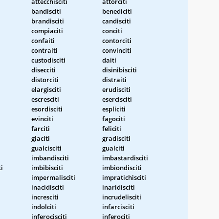
attecchisciti
attorciti
bandisciti
benediciti
brandisciti
candisciti
compiaciti
conciti
confaiti
contorciti
contraiti
convinciti
custodisciti
daiti
disecciti
disinibisciti
distorciti
distraiti
elargisciti
erudisciti
escresciti
esercisciti
esordisciti
espliciti
evinciti
fagociti
farciti
feliciti
giaciti
gradisciti
gualcisciti
gualciti
imbandisciti
imbastardisciti
i
imbibisciti
imbiondisciti
impermalisciti
impratichisciti
inacidisciti
inaridisciti
incresciti
incrudelisciti
indolciti
infarcisciti
inferocisciti
inferociti