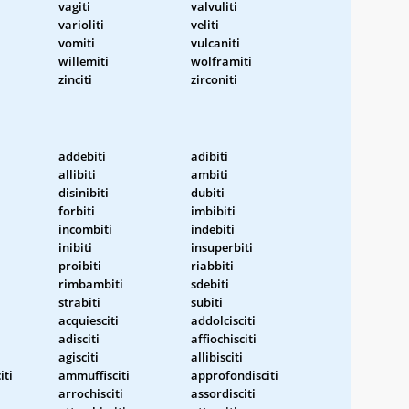
vagiti
valvuliti
varioliti
veliti
vomiti
vulcaniti
willemiti
wolframiti
zinciti
zirconiti
addebiti
adibiti
allibiti
ambiti
disinibiti
dubiti
forbiti
imbibiti
incombiti
indebiti
inibiti
insuperbiti
proibiti
riabbiti
rimbambiti
sdebiti
strabiti
subiti
acquiesciti
addolcisciti
adisciti
affiochisciti
agisciti
allibisciti
iti
ammuffisciti
approfondisciti
arrochisciti
assordisciti