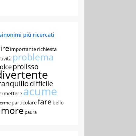
 sinonimi più ricercati
ire
importante
richiesta
problema
tività
prolisso
olce
divertente
ranquillo
difficile
acume
ermettere
fare
particolare
bello
nerme
amore
paura