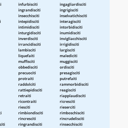
i
infurbisciti
ingagliardisciti
ingrandisciti
ingrigisciti
insecchisciti
inselvatichisciti
i
intepidisciti
interagisciti
intimidisciti
intorbidisciti
inturgidisciti
inumidisciti
inverdisciti
invigliacchisciti
irrancidisciti
irrigidisciti
lambisciti
largisciti
liquefaiti
malediciti
muffisciti
muggisciti
obbedisciti
ordisciti
precuociti
presagisciti
protraiti
putrefaiti
raddolciti
rammorbidisciti
rattiepidisciti
reagisciti
retraiti
riapplaudisciti
ricontraiti
ricresciti
riesciti
rieserciti
i
rimbiondisciti
rimboschisciti
rincresciti
rincrudelisciti
citi
ringrandisciti
rinsecchisciti