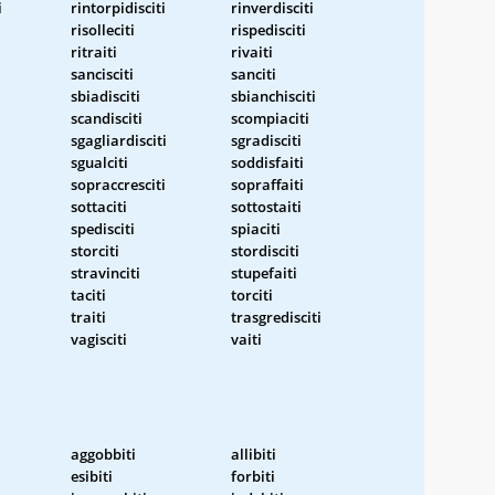
i
rintorpidisciti
rinverdisciti
risolleciti
rispedisciti
ritraiti
rivaiti
sancisciti
sanciti
sbiadisciti
sbianchisciti
scandisciti
scompiaciti
sgagliardisciti
sgradisciti
sgualciti
soddisfaiti
sopraccresciti
sopraffaiti
sottaciti
sottostaiti
spedisciti
spiaciti
storciti
stordisciti
stravinciti
stupefaiti
taciti
torciti
traiti
trasgredisciti
vagisciti
vaiti
aggobbiti
allibiti
esibiti
forbiti