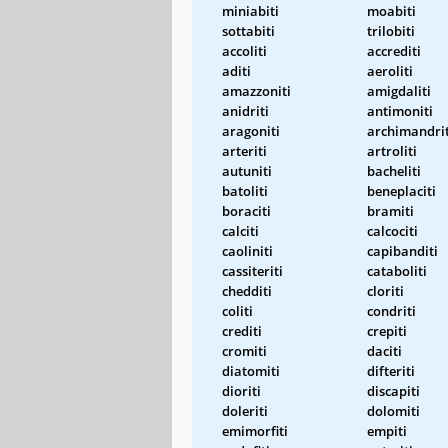
miniabiti
moabiti
sottabiti
trilobiti
accoliti
accrediti
aditi
aeroliti
amazzoniti
amigdaliti
anidriti
antimoniti
aragoniti
archimandrit
arteriti
artroliti
autuniti
bacheliti
batoliti
beneplaciti
boraciti
bramiti
calciti
calcociti
caoliniti
capibanditi
cassiteriti
cataboliti
chedditi
cloriti
coliti
condriti
crediti
crepiti
cromiti
daciti
diatomiti
difteriti
dioriti
discapiti
doleriti
dolomiti
emimorfiti
empiti