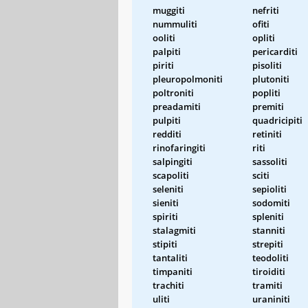
muggiti
nefriti
nummuliti
ofiti
ooliti
opliti
palpiti
pericarditi
piriti
pisoliti
pleuropolmoniti
plutoniti
poltroniti
popliti
preadamiti
premiti
pulpiti
quadricipiti
redditi
retiniti
rinofaringiti
riti
salpingiti
sassoliti
scapoliti
sciti
seleniti
sepioliti
sieniti
sodomiti
spiriti
spleniti
stalagmiti
stanniti
stipiti
strepiti
tantaliti
teodoliti
timpaniti
tiroiditi
trachiti
tramiti
uliti
uraniniti