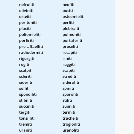
nefroliti
neofiti
oliviniti
oociti
osteiti
osteomieliti
peritoniti
perliti
placiti
plebisciti
poliomieliti
polmoniti
porfiriti
portaferiti
preraffaelliti
proseliti
radiodermiti
recapiti
rigurgiti
riniti
rogiti
ruggiti
scalpiti
scapiti
scleriti
screditi
sideriti
sideroliti
solfiti
spiniti
spondiliti
sporofiti
stibniti
stiliti
succiniti
sunniti
tergiti
termiti
tonsilliti
tracheiti
tremiti
trogloditi
uraniti
uranoliti