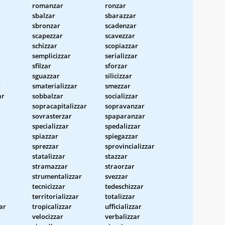
romanzar
ronzar
sbalzar
sbarazzar
sbronzar
scadenzar
scapezzar
scavezzar
schizzar
scopiazzar
semplicizzar
serializzar
sfilzar
sforzar
sguazzar
silicizzar
r
smaterializzar
smezzar
ar
sobbalzar
socializzar
sopracapitalizzar
sopravanzar
sovrasterzar
spaparanzar
specializzar
spedalizzar
spiazzar
spiegazzar
sprezzar
sprovincializzar
statalizzar
stazzar
stramazzar
straorzar
strumentalizzar
svezzar
tecnicizzar
tedeschizzar
territorializzar
totalizzar
ar
tropicalizzar
ufficializzar
velocizzar
verbalizzar