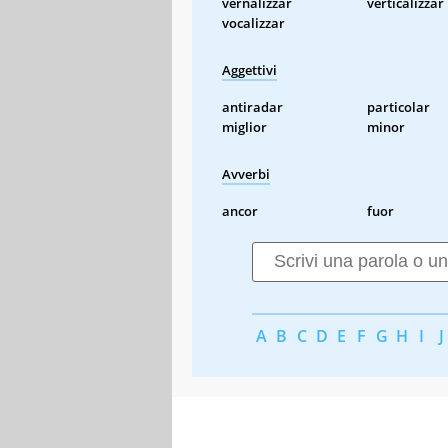
vernalizzar
verticalizzar
vocalizzar
Aggettivi
antiradar
particolar
miglior
minor
Avverbi
ancor
fuor
A
B
C
D
E
F
G
H
I
J