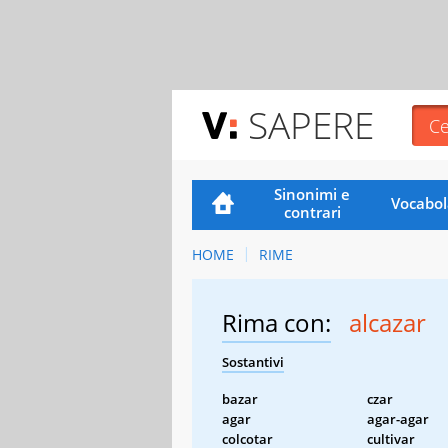
SAPERE
Sinonimi e
Vocabol
contrari
HOME
RIME
Rima con:
alcazar
Sostantivi
bazar
czar
agar
agar-agar
colcotar
cultivar