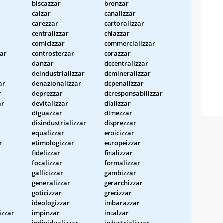
biscazzar
bronzar
calzar
canalizzar
carezzar
cartoralizzar
centralizzar
chiazzar
comicizzar
commercializzar
zar
controsterzar
corazzar
r
danzar
decentralizzar
deindustrializzar
demineralizzar
ar
denazionalizzar
depenalizzar
r
deprezzar
deresponsabilizzar
ar
devitalizzar
dializzar
diguazzar
dimezzar
disindustrializzar
disprezzar
equalizzar
eroicizzar
r
etimologizzar
europeizzar
fidelizzar
finalizzar
focalizzar
formalizzar
gallicizzar
gambizzar
generalizzar
gerarchizzar
goticizzar
grecizzar
ideologizzar
imbarazzar
izzar
impinzar
incalzar
individualizzar
industrializzar