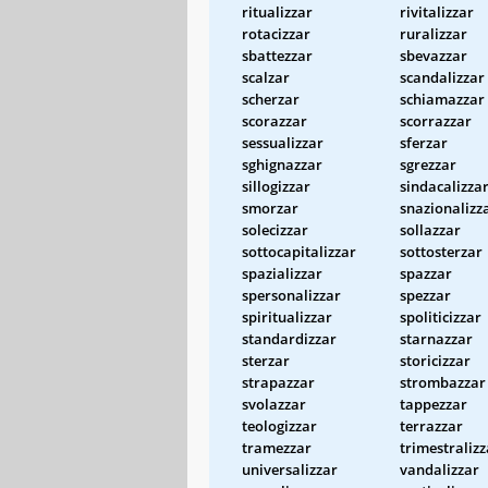
ritualizzar
rivitalizzar
rotacizzar
ruralizzar
sbattezzar
sbevazzar
scalzar
scandalizzar
scherzar
schiamazzar
scorazzar
scorrazzar
sessualizzar
sferzar
sghignazzar
sgrezzar
sillogizzar
sindacalizza
smorzar
snazionalizz
solecizzar
sollazzar
sottocapitalizzar
sottosterzar
spazializzar
spazzar
spersonalizzar
spezzar
spiritualizzar
spoliticizzar
standardizzar
starnazzar
sterzar
storicizzar
strapazzar
strombazzar
svolazzar
tappezzar
teologizzar
terrazzar
tramezzar
trimestralizz
universalizzar
vandalizzar