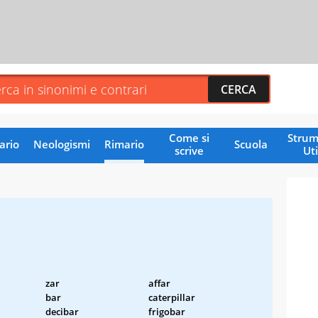
Come si
Strum
ario
Neologismi
Rimario
Scuola
scrive
Uti
zar
affar
bar
caterpillar
decibar
frigobar