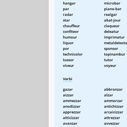
hangar
microbar
par
piano-bar
radar
realgar
star
abat-jour
chauffeur
claqueur
confiteor
deleatur
humour
imprimatur
liquor
metaldetect
por
sponsor
technicolor
topinambur
tussor
tutor
viveur
voyeur
Verbi
gazar
abbronzar
aizzar
alzar
ammezzar
ammorzar
anodizzar
antichizzar
apprezzar
arcaicizzar
atticizzar
attrezzar
avanzar
avvezzar