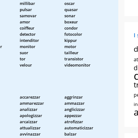
millibar
oscar
pulsar
quasar
samovar
sonar
amor
boxeur
coiffeur
condor
detector
fotocolor
I
intenditor
kippur
or
monitor
motor
d
suor
tailleur
tor
transistor
at
velour
videomonitor
d
t
p
accarezzar
aggrinzar
ammarezzar
ammazzar
i
analizzar
anglicizzar
apologizzar
appezzar
arcaizzar
atrofizzar
attualizzar
automaticizzar
avvinazzar
balzar