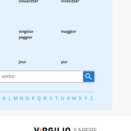
visualizzar
vivacizzar
singolar
maggior
peggior
jour
pur
K
L
M
N
O
P
Q
R
S
T
U
V
W
X
Y
Z
SAPERE