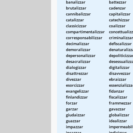
banalizzar
battezzar
brutalizzar
cadenzar
cannibalizzar
capitalizzar
catalizzar
catechizzar
classicizzar
coalizzar
compartimentalizzar
concettualiz
corresponsabilizzar
criminalizza
decimalizzar
defiscalizzar
demoralizzar
denaturalizz
depersonalizzar
depoliticizza
desacralizzar
desessualizz
dialogizzar
digitalizzar
disattrezzar
disavvezzar
divezzar
ebraizzar
esorcizzar
essenzializza
evangelizzar
fidanzar
finlandizzar
fiscalizzar
forzar
frammezzar
garzar
gavazzar
giudaizzar
globalizzar
guazzar
idealizzar
impazzar
impermeabil
incazzar
indicizzar