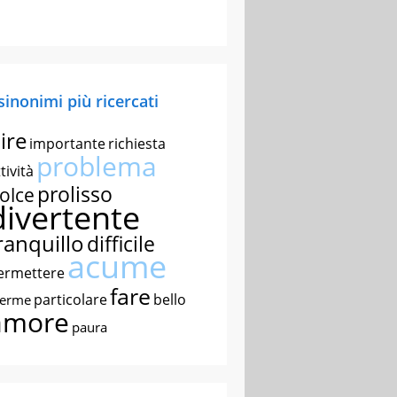
 sinonimi più ricercati
ire
importante
richiesta
problema
tività
prolisso
olce
divertente
ranquillo
difficile
acume
ermettere
fare
particolare
bello
nerme
amore
paura