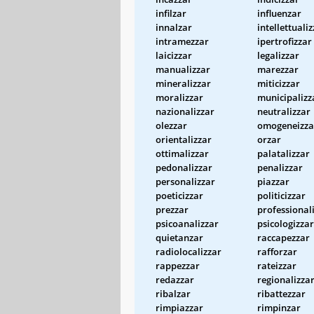
infilzar
influenzar
innalzar
intellettuali
intramezzar
ipertrofizzar
laicizzar
legalizzar
manualizzar
marezzar
mineralizzar
miticizzar
moralizzar
municipalizz
nazionalizzar
neutralizzar
olezzar
omogeneizza
orientalizzar
orzar
ottimalizzar
palatalizzar
pedonalizzar
penalizzar
personalizzar
piazzar
poeticizzar
politicizzar
prezzar
professional
psicoanalizzar
psicologizzar
quietanzar
raccapezzar
radiolocalizzar
rafforzar
rappezzar
rateizzar
redazzar
regionalizza
ribalzar
ribattezzar
rimpiazzar
rimpinzar