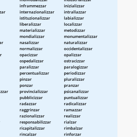
inframmezzar
inizializzar
zzar
internazionalizzar
intrallazzar
istituzionalizzar
labializzar
liberalizzar
localizzar
materializzar
metodizzar
mondializzar
monumentalizzar
ar
nasalizzar
naturalizzar
normalizzar
occidentalizzar
r
opacizzar
opalizzar
ospedalizzar
ostracizzar
paralizzar
paralogizzar
percentualizzar
periodizzar
pinzar
pluralizzar
ponzar
pranzar
izzar
provincializzar
psicanalizzar
pubblicizzar
puntualizzar
radazzar
radicalizzar
raggrinzar
ramazzar
razionalizzar
realizzar
r
responsabilizzar
rialzar
ricapitalizzar
rimbalzar
rincalzar
rinforzar