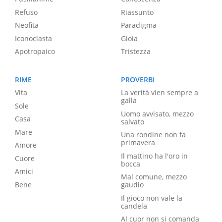
Refuso
Riassunto
Neofita
Paradigma
Iconoclasta
Gioia
Apotropaico
Tristezza
RIME
PROVERBI
Vita
La verità vien sempre a
galla
Sole
Uomo avvisato, mezzo
Casa
salvato
Mare
Una rondine non fa
primavera
Amore
Il mattino ha l'oro in
Cuore
bocca
Amici
Mal comune, mezzo
Bene
gaudio
Il gioco non vale la
candela
Al cuor non si comanda