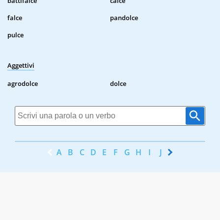
battifalce
calce
falce
pandolce
pulce
Aggettivi
agrodolce
dolce
A
B
C
D
E
F
G
H
I
J
K
L
M
N