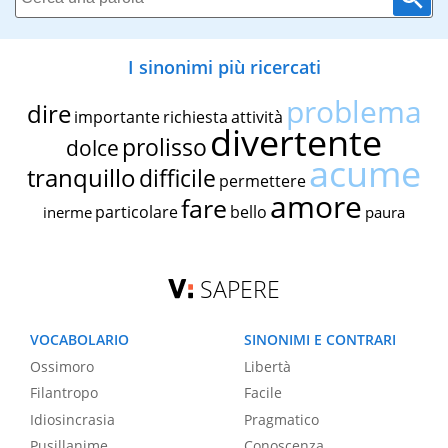
I sinonimi più ricercati
problema
dire
importante
richiesta
attività
divertente
prolisso
dolce
acume
tranquillo
difficile
permettere
amore
fare
particolare
bello
inerme
paura
SAPERE
VOCABOLARIO
SINONIMI E CONTRARI
Ossimoro
Libertà
Filantropo
Facile
Idiosincrasia
Pragmatico
Pusillanime
Conoscenza