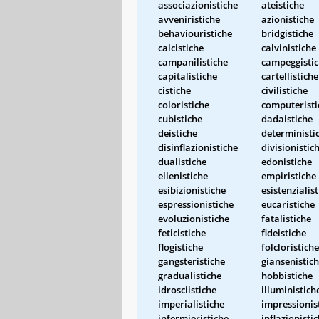
associazionistiche
ateistiche
avveniristiche
azionistiche
behaviouristiche
bridgistiche
calcistiche
calvinistiche
campanilistiche
campeggisti
capitalistiche
cartellistiche
cistiche
civilistiche
coloristiche
computeristi
cubistiche
dadaistiche
deistiche
deterministi
disinflazionistiche
divisionistic
dualistiche
edonistiche
ellenistiche
empiristiche
esibizionistiche
esistenzialis
espressionistiche
eucaristiche
evoluzionistiche
fatalistiche
feticistiche
fideistiche
flogistiche
folcloristiche
gangsteristiche
giansenistic
gradualistiche
hobbistiche
idrosciistiche
illuministich
imperialistiche
impressionis
infermieristiche
inflazionisti