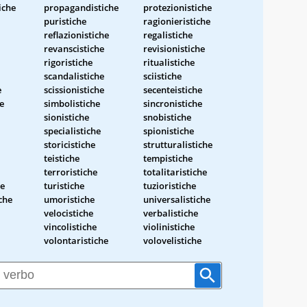
iche
propagandistiche
protezionistiche
puristiche
ragionieristiche
reflazionistiche
regalistiche
revanscistiche
revisionistiche
rigoristiche
ritualistiche
scandalistiche
sciistiche
e
scissionistiche
secenteistiche
e
simbolistiche
sincronistiche
sionistiche
snobistiche
specialistiche
spionistiche
storicistiche
strutturalistiche
teistiche
tempistiche
terroristiche
totalitaristiche
he
turistiche
tuzioristiche
che
umoristiche
universalistiche
velocistiche
verbalistiche
vincolistiche
violinistiche
volontaristiche
volovelistiche