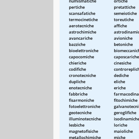
numismatiche
ortiche
pertiche
pretattiche
scansafatiche
semeiotiche
termocinetiche
toreutiche
aerotecniche
affiche
astrochimiche
astrodinami
avancariche
avioniche
bazziche
betoniche
bioelettroniche
biomeccanic
capocomiche
caposcariche
chieriche
cinesiche
codifiche
controreplic
cronotecniche
dediche
dupliche
eliche
enotecniche
eriche
fabbriche
farmacodin
fisarmoniche
fitochimiche
fotoelettroniche
galvanotecni
geotecniche
geroglifiche
illuminotecniche
isodinamich
lesbiche
loriche
magnetofisiche
maioliche
metallochimiche
miche