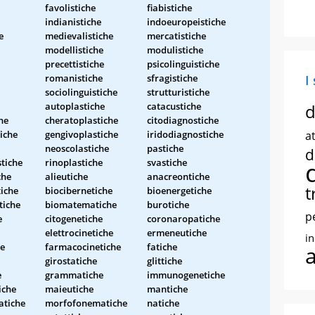
favolistiche
fiabistiche
indianistiche
indoeuropeistiche
e
medievalistiche
mercatistiche
modellistiche
modulistiche
precettistiche
psicolinguistiche
romanistiche
sfragistiche
I
sociolinguistiche
strutturistiche
autoplastiche
catacustiche
d
he
cheratoplastiche
citodiagnostiche
iche
gengivoplastiche
iridodiagnostiche
at
neoscolastiche
pastiche
d
tiche
rinoplastiche
svastiche
che
alieutiche
anacreontiche
t
iche
biocibernetiche
bioenergetiche
tiche
biomatematiche
burotiche
p
e
citogenetiche
coronaropatiche
elettrocinetiche
ermeneutiche
i
he
farmacocinetiche
fatiche
girostatiche
glittiche
e
grammatiche
immunogenetiche
iche
maieutiche
mantiche
atiche
morfofonematiche
natiche