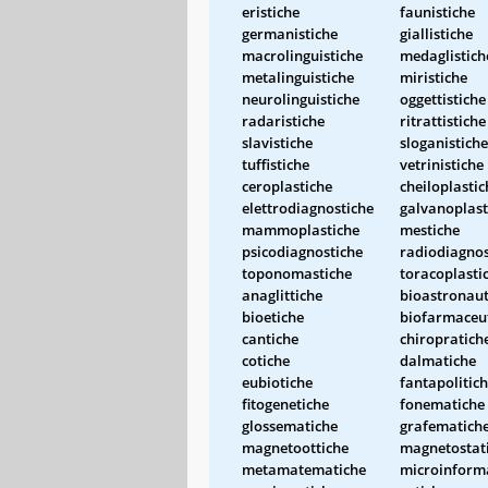
eristiche
faunistiche
germanistiche
giallistiche
macrolinguistiche
medaglistich
metalinguistiche
miristiche
neurolinguistiche
oggettistiche
radaristiche
ritrattistiche
slavistiche
sloganistiche
tuffistiche
vetrinistiche
ceroplastiche
cheiloplastic
elettrodiagnostiche
galvanoplast
mammoplastiche
mestiche
psicodiagnostiche
radiodiagnos
toponomastiche
toracoplasti
anaglittiche
bioastronaut
bioetiche
biofarmaceu
cantiche
chiropratich
cotiche
dalmatiche
eubiotiche
fantapolitic
fitogenetiche
fonematiche
glossematiche
grafematich
magnetoottiche
magnetostat
metamatematiche
microinform