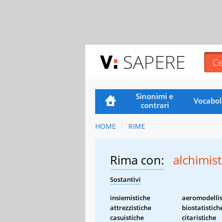
SAPERE
Sinonimi e
Vocabol
contrari
HOME
RIME
Rima con:
alchimist
Sostantivi
insiemistiche
aeromodellis
attrezzistiche
biostatistich
casuistiche
citaristiche