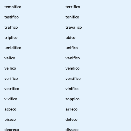
tempifico
terrifico
testifico
tonifico
traffico
travalico
triplico
ubico
umidifico
unifico
valico
vanifico
vellico
vendico
verifico
versifico
vetrifico
vinifico
vivifico
zoppico
acceco
arreco
biseco
defeco
depreco
disseco