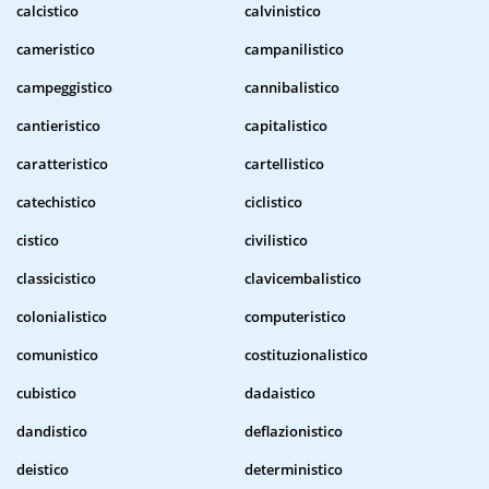
calcistico
calvinistico
cameristico
campanilistico
campeggistico
cannibalistico
cantieristico
capitalistico
caratteristico
cartellistico
catechistico
ciclistico
cistico
civilistico
classicistico
clavicembalistico
colonialistico
computeristico
comunistico
costituzionalistico
cubistico
dadaistico
dandistico
deflazionistico
deistico
deterministico