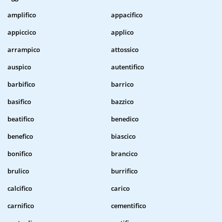
amplifico
appacifico
appiccico
applico
arrampico
attossico
auspico
autentifico
barbifico
barrico
basifico
bazzico
beatifico
benedico
benefico
biascico
bonifico
brancico
brulico
burrifico
calcifico
carico
carnifico
cementifico