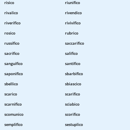
risico
riunifico
rivalico
rivendico
riverifico
rivivifico
rosico
rubrico
russifico
saccarifico
sacrifico
salifico
sanguifico
santifico
saponifico
sbarbifico
sbellico
sbiascico
scarico
scarifico
scarnifico
sciabico
scomunico
scorifico
semplifico
sestuplico