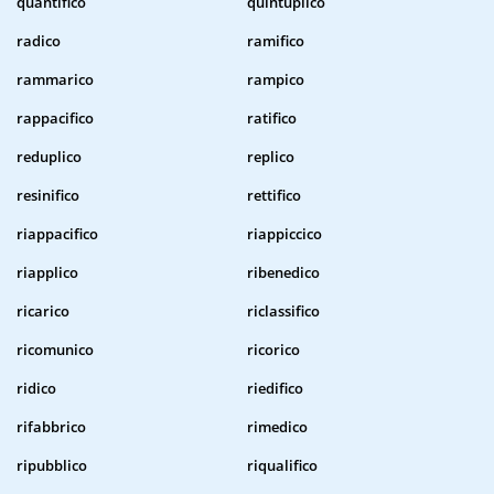
quantifico
quintuplico
radico
ramifico
rammarico
rampico
rappacifico
ratifico
reduplico
replico
resinifico
rettifico
riappacifico
riappiccico
riapplico
ribenedico
ricarico
riclassifico
ricomunico
ricorico
ridico
riedifico
rifabbrico
rimedico
ripubblico
riqualifico