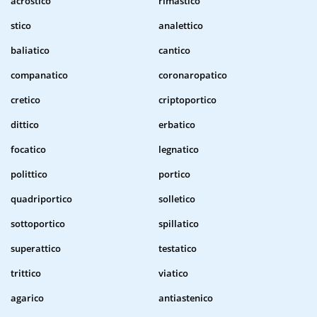
acrostico
rimastico
stico
analettico
baliatico
cantico
companatico
coronaropatico
cretico
criptoportico
dittico
erbatico
focatico
legnatico
polittico
portico
quadriportico
solletico
sottoportico
spillatico
superattico
testatico
trittico
viatico
agarico
antiastenico