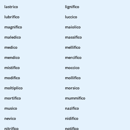
lastrico
lignifico
lubrifico
luccico
magnifico
maiolico
maledico
massifico
medico
mellifico
mendico
mercifico
mistifico
moccico
modifico
mollifico
moltiplico
morsico
mortifico
mummifico
musico
nazifico
nevico
nidifico
nitrifico
notifico