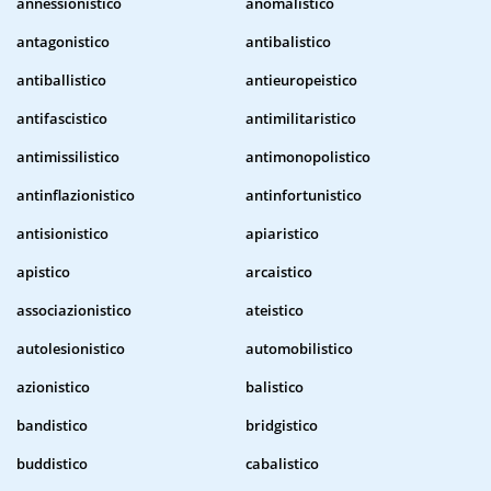
annessionistico
anomalistico
antagonistico
antibalistico
antiballistico
antieuropeistico
antifascistico
antimilitaristico
antimissilistico
antimonopolistico
antinflazionistico
antinfortunistico
antisionistico
apiaristico
apistico
arcaistico
associazionistico
ateistico
autolesionistico
automobilistico
azionistico
balistico
bandistico
bridgistico
buddistico
cabalistico