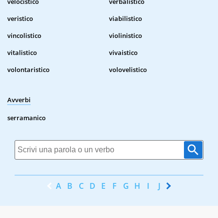
velocistico
verbalistico
veristico
viabilistico
vincolistico
violinistico
vitalistico
vivaistico
volontaristico
volovelistico
Avverbi
serramanico
A
B
C
D
E
F
G
H
I
J
K
L
M
N