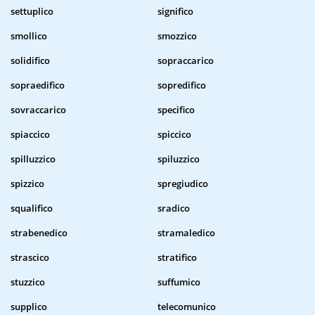
settuplico
significo
smollico
smozzico
solidifico
sopraccarico
sopraedifico
sopredifico
sovraccarico
specifico
spiaccico
spiccico
spilluzzico
spiluzzico
spizzico
spregiudico
squalifico
sradico
strabenedico
stramaledico
strascico
stratifico
stuzzico
suffumico
supplico
telecomunico