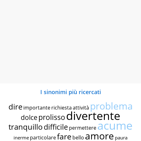
I sinonimi più ricercati
problema
dire
importante
richiesta
attività
divertente
prolisso
dolce
acume
tranquillo
difficile
permettere
amore
fare
particolare
bello
inerme
paura