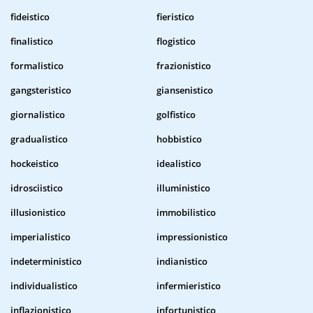
fideistico
fieristico
finalistico
flogistico
formalistico
frazionistico
gangsteristico
giansenistico
giornalistico
golfistico
gradualistico
hobbistico
hockeistico
idealistico
idrosciistico
illuministico
illusionistico
immobilistico
imperialistico
impressionistico
indeterministico
indianistico
individualistico
infermieristico
inflazionistico
infortunistico