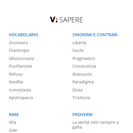
SAPERE
VOCABOLARIO
SINONIMI E CONTRARI
Ossimoro
Libertà
Filantropo
Facile
Idiosincrasia
Pragmatico
Pusillanime
Conoscenza
Refuso
Riassunto
Neofita
Paradigma
Iconoclasta
Gioia
Apotropaico
Tristezza
RIME
PROVERBI
Vita
La verità vien sempre a
galla
Sole