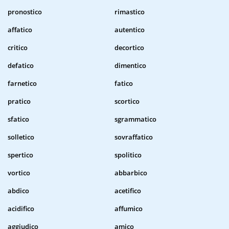
pronostico
rimastico
affatico
autentico
critico
decortico
defatico
dimentico
farnetico
fatico
pratico
scortico
sfatico
sgrammatico
solletico
sovraffatico
spertico
spolitico
vortico
abbarbico
abdico
acetifico
acidifico
affumico
aggiudico
amico