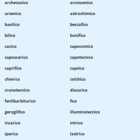
archeozoico
arcoscenico
arsenico
astrochimico
basilico
beccafico
bilico
bonifico
cacico
capocomico
caposcarico
capotecnico
caprifico
capsico
chierico
colchico
cronotecnico
discarico
fenilbarbiturico
fico
geroglifico
illuminotecnico
incarico
intrico
iperico
lastrico