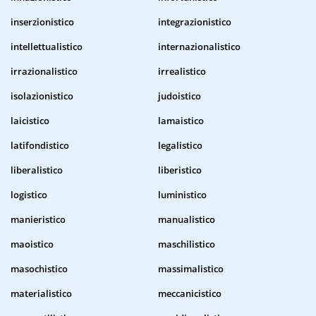
inserzionistico
integrazionistico
intellettualistico
internazionalistico
irrazionalistico
irrealistico
isolazionistico
judoistico
laicistico
lamaistico
latifondistico
legalistico
liberalistico
liberistico
logistico
luministico
manieristico
manualistico
maoistico
maschilistico
masochistico
massimalistico
materialistico
meccanicistico