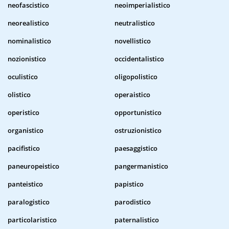
neofascistico
neoimperialistico
neorealistico
neutralistico
nominalistico
novellistico
nozionistico
occidentalistico
oculistico
oligopolistico
olistico
operaistico
operistico
opportunistico
organistico
ostruzionistico
pacifistico
paesaggistico
paneuropeistico
pangermanistico
panteistico
papistico
paralogistico
parodistico
particolaristico
paternalistico