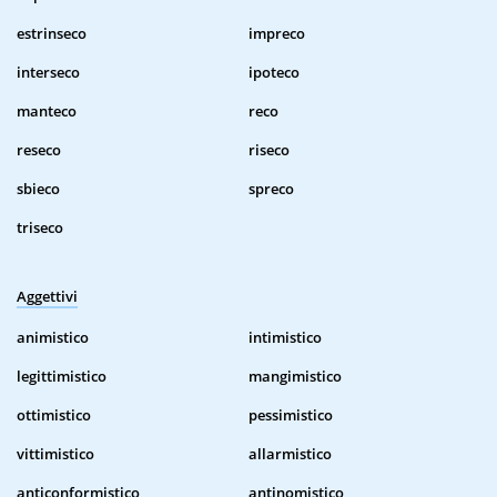
estrinseco
impreco
interseco
ipoteco
manteco
reco
reseco
riseco
sbieco
spreco
triseco
Aggettivi
animistico
intimistico
legittimistico
mangimistico
ottimistico
pessimistico
vittimistico
allarmistico
anticonformistico
antinomistico