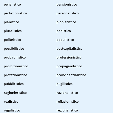
penalistico
pensionistico
perfezionistico
personalistico
pianistico
pionieristico
pluralistico
podistico
politeistico
populistico
possibilistico
postcapitalistico
probabilistico
professionistico
proibizionistico
propagandistico
protezionistico
provvidenzialistico
pubblicistico
pugilistico
ragionieristico
razionalistico
realistico
reflazionistico
regalistico
regionalistico