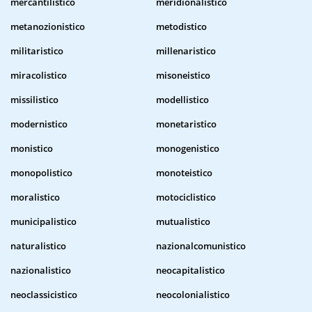
mercantilistico
meridionalistico
metanozionistico
metodistico
militaristico
millenaristico
miracolistico
misoneistico
missilistico
modellistico
modernistico
monetaristico
monistico
monogenistico
monopolistico
monoteistico
moralistico
motociclistico
municipalistico
mutualistico
naturalistico
nazionalcomunistico
nazionalistico
neocapitalistico
neoclassicistico
neocolonialistico