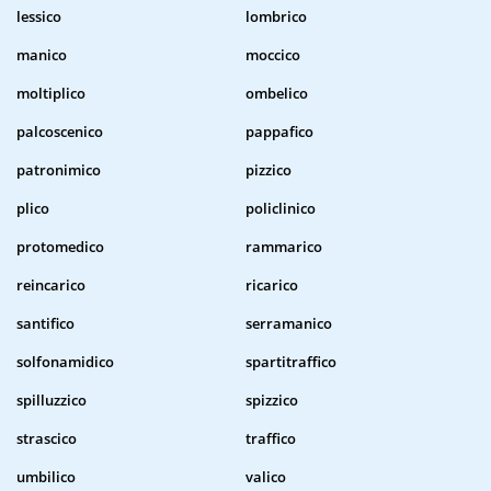
lessico
lombrico
manico
moccico
moltiplico
ombelico
palcoscenico
pappafico
patronimico
pizzico
plico
policlinico
protomedico
rammarico
reincarico
ricarico
santifico
serramanico
solfonamidico
spartitraffico
spilluzzico
spizzico
strascico
traffico
umbilico
valico