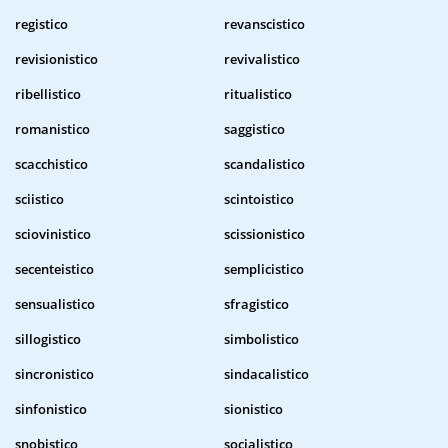
registico
revanscistico
revisionistico
revivalistico
ribellistico
ritualistico
romanistico
saggistico
scacchistico
scandalistico
sciistico
scintoistico
sciovinistico
scissionistico
secenteistico
semplicistico
sensualistico
sfragistico
sillogistico
simbolistico
sincronistico
sindacalistico
sinfonistico
sionistico
snobistico
socialistico