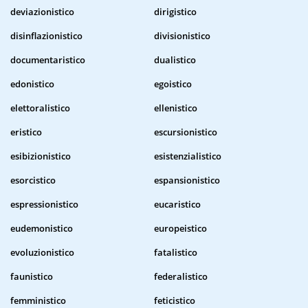
deviazionistico
dirigistico
disinflazionistico
divisionistico
documentaristico
dualistico
edonistico
egoistico
elettoralistico
ellenistico
eristico
escursionistico
esibizionistico
esistenzialistico
esorcistico
espansionistico
espressionistico
eucaristico
eudemonistico
europeistico
evoluzionistico
fatalistico
faunistico
federalistico
femministico
feticistico