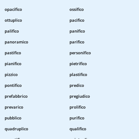
opacifico
ossifico
ottuplico
pacifico
palifico
panifico
panoramico
parifico
pastifico
personifico
pianifico
pietrifico
pizzico
plastifico
pontifico
predico
prefabbrico
pregiudico
prevarico
prolifico
pubblico
purifico
quadruplico
qualifico