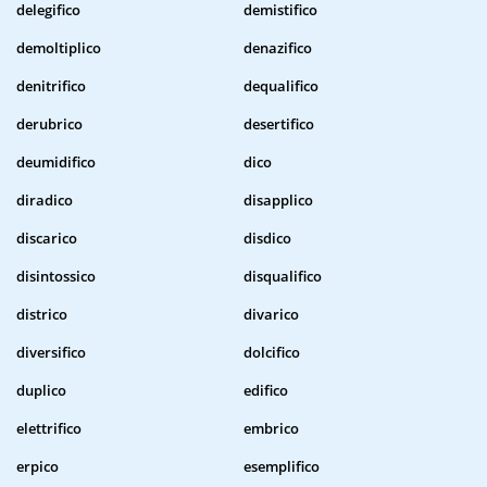
delegifico
demistifico
demoltiplico
denazifico
denitrifico
dequalifico
derubrico
desertifico
deumidifico
dico
diradico
disapplico
discarico
disdico
disintossico
disqualifico
districo
divarico
diversifico
dolcifico
duplico
edifico
elettrifico
embrico
erpico
esemplifico