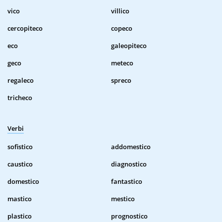
vico
villico
cercopiteco
copeco
eco
galeopiteco
geco
meteco
regaleco
spreco
tricheco
Verbi
sofistico
addomestico
caustico
diagnostico
domestico
fantastico
mastico
mestico
plastico
prognostico