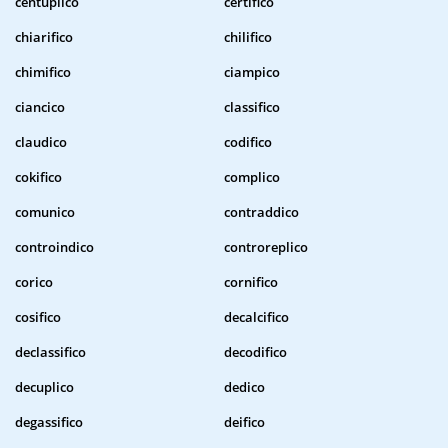
centuplico
certifico
chiarifico
chilifico
chimifico
ciampico
ciancico
classifico
claudico
codifico
cokifico
complico
comunico
contraddico
controindico
controreplico
corico
cornifico
cosifico
decalcifico
declassifico
decodifico
decuplico
dedico
degassifico
deifico