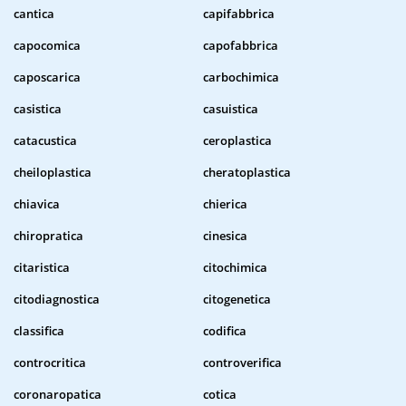
cantica
capifabbrica
capocomica
capofabbrica
caposcarica
carbochimica
casistica
casuistica
catacustica
ceroplastica
cheiloplastica
cheratoplastica
chiavica
chierica
chiropratica
cinesica
citaristica
citochimica
citodiagnostica
citogenetica
classifica
codifica
controcritica
controverifica
coronaropatica
cotica