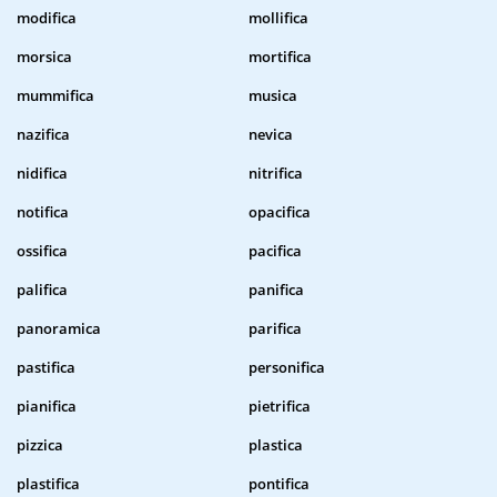
modifica
mollifica
morsica
mortifica
mummifica
musica
nazifica
nevica
nidifica
nitrifica
notifica
opacifica
ossifica
pacifica
palifica
panifica
panoramica
parifica
pastifica
personifica
pianifica
pietrifica
pizzica
plastica
plastifica
pontifica