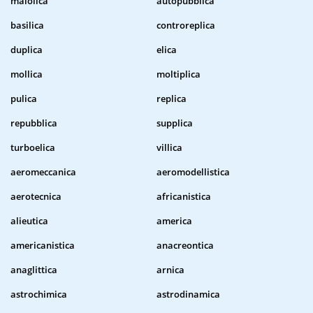
maiolica
autopubblica
basilica
controreplica
duplica
elica
mollica
moltiplica
pulica
replica
repubblica
supplica
turboelica
villica
aeromeccanica
aeromodellistica
aerotecnica
africanistica
alieutica
america
americanistica
anacreontica
anaglittica
arnica
astrochimica
astrodinamica