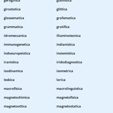
geroglifica
giallistica
girostatica
glittica
glossematica
grafematica
grammatica
gratifica
idromeccanica
illuminotecnica
immunogenetica
indianistica
indoeuropeistica
insiemistica
iranistica
iridodiagnostica
isodinamica
isometrica
lesbica
lorica
macrofisica
macrolinguistica
magnetochimica
magnetofisica
magnetoottica
magnetostatica