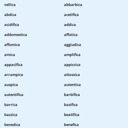
vellica
abbarbica
abdica
acetifica
acidifica
addica
addomestica
affatica
affumica
aggiudica
amica
amplifica
appacifica
appiccica
arrampica
attossica
auspica
autentica
autentifica
barbifica
barrica
basifica
bazzica
beatifica
benedica
benefica