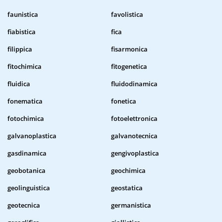
faunistica
favolistica
fiabistica
fica
filippica
fisarmonica
fitochimica
fitogenetica
fluidica
fluidodinamica
fonematica
fonetica
fotochimica
fotoelettronica
galvanoplastica
galvanotecnica
gasdinamica
gengivoplastica
geobotanica
geochimica
geolinguistica
geostatica
geotecnica
germanistica