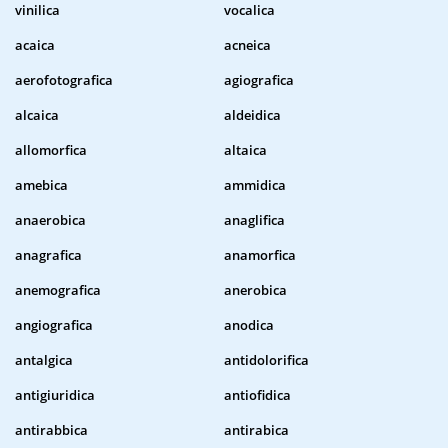
vinilica
vocalica
acaica
acneica
aerofotografica
agiografica
alcaica
aldeidica
allomorfica
altaica
amebica
ammidica
anaerobica
anaglifica
anagrafica
anamorfica
anemografica
anerobica
angiografica
anodica
antalgica
antidolorifica
antigiuridica
antiofidica
antirabbica
antirabica