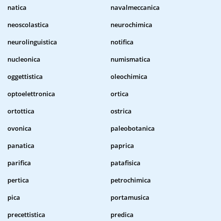
natica
navalmeccanica
neoscolastica
neurochimica
neurolinguistica
notifica
nucleonica
numismatica
oggettistica
oleochimica
optoelettronica
ortica
ortottica
ostrica
ovonica
paleobotanica
panatica
paprica
parifica
patafisica
pertica
petrochimica
pica
portamusica
precettistica
predica