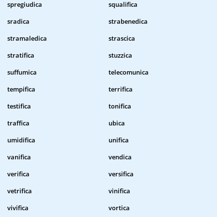
spregiudica
squalifica
sradica
strabenedica
stramaledica
strascica
stratifica
stuzzica
suffumica
telecomunica
tempifica
terrifica
testifica
tonifica
traffica
ubica
umidifica
unifica
vanifica
vendica
verifica
versifica
vetrifica
vinifica
vivifica
vortica