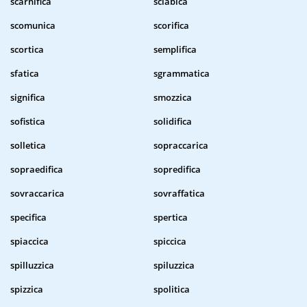
scarnifica
sciabica
scomunica
scorifica
scortica
semplifica
sfatica
sgrammatica
significa
smozzica
sofistica
solidifica
solletica
sopraccarica
sopraedifica
sopredifica
sovraccarica
sovraffatica
specifica
spertica
spiaccica
spiccica
spilluzzica
spiluzzica
spizzica
spolitica