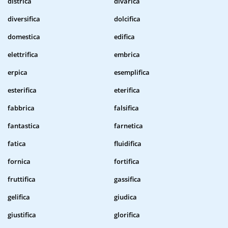
districa
divarica
diversifica
dolcifica
domestica
edifica
elettrifica
embrica
erpica
esemplifica
esterifica
eterifica
fabbrica
falsifica
fantastica
farnetica
fatica
fluidifica
fornica
fortifica
fruttifica
gassifica
gelifica
giudica
giustifica
glorifica