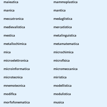
maieutica
mammoplastica
manica
mantica
meccatronica
medaglistica
medievalistica
mercatistica
mestica
metalinguistica
metallochimica
metamatematica
mica
microchimica
microelettronica
microfisica
microinformatica
micromeccanica
microtecnica
miristica
mnemotecnica
modellistica
modifica
modulistica
morfofonematica
musica