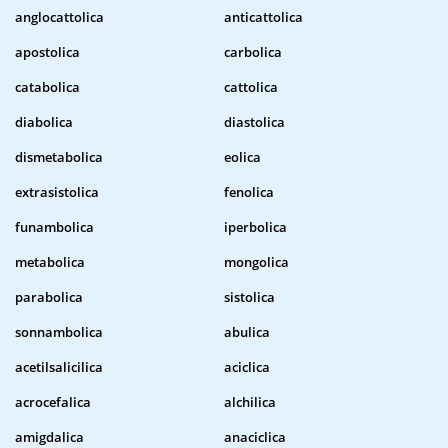
anglocattolica
anticattolica
apostolica
carbolica
catabolica
cattolica
diabolica
diastolica
dismetabolica
eolica
extrasistolica
fenolica
funambolica
iperbolica
metabolica
mongolica
parabolica
sistolica
sonnambolica
abulica
acetilsalicilica
aciclica
acrocefalica
alchilica
amigdalica
anaciclica