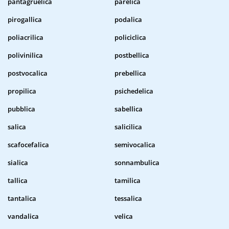
pantagruelica
parelica
pirogallica
podalica
poliacrilica
policiclica
polivinilica
postbellica
postvocalica
prebellica
propilica
psichedelica
pubblica
sabellica
salica
salicilica
scafocefalica
semivocalica
sialica
sonnambulica
tallica
tamilica
tantalica
tessalica
vandalica
velica