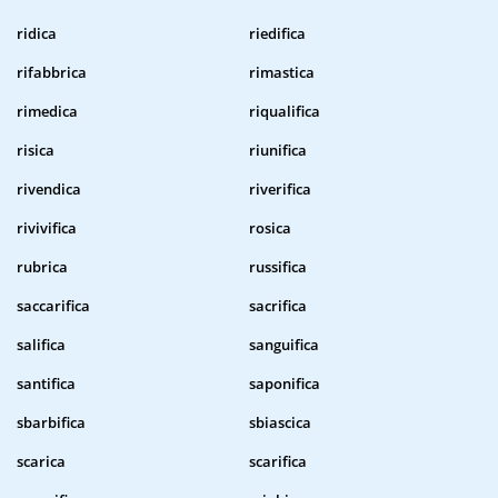
ridica
riedifica
rifabbrica
rimastica
rimedica
riqualifica
risica
riunifica
rivendica
riverifica
rivivifica
rosica
rubrica
russifica
saccarifica
sacrifica
salifica
sanguifica
santifica
saponifica
sbarbifica
sbiascica
scarica
scarifica