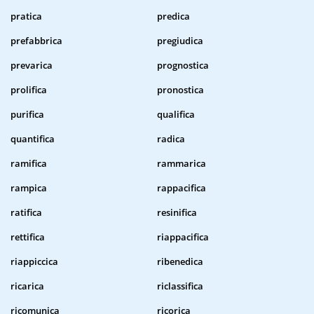
pratica
predica
prefabbrica
pregiudica
prevarica
prognostica
prolifica
pronostica
purifica
qualifica
quantifica
radica
ramifica
rammarica
rampica
rappacifica
ratifica
resinifica
rettifica
riappacifica
riappiccica
ribenedica
ricarica
riclassifica
ricomunica
ricorica