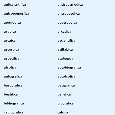
antiscientifica
antispasmodica
antropomorfica
antroposofica
aperiodica
apotropaica
arabica
arcadica
arcaica
ascientifica
ascorbica
asillabica
aspecifica
atabagica
atrofica
autobiografica
autografica
autotrofica
barografica
batigrafica
beatifica
benefica
bibliografica
biografica
cablografica
calcica