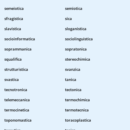
semeiotica
semiotica
sfragistica
sica
slavistica
sloganistica
socioinformatica
sociolinguistica
soprammanica
sopratonica
squalifica
stereochimica
strutturistica
svanzica
svastica
tanica
tecnotronica
tectonica
telemeccanica
termochimica
termocinetica
termotecnica
toponomastica
toracoplastica