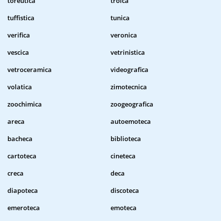
toreutica
troica
tuffistica
tunica
verifica
veronica
vescica
vetrinistica
vetroceramica
videografica
volatica
zimotecnica
zoochimica
zoogeografica
areca
autoemoteca
bacheca
biblioteca
cartoteca
cineteca
creca
deca
diapoteca
discoteca
emeroteca
emoteca