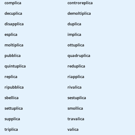
complica
controreplica
decuplica
demoltiplica
disapplica
duplica
esplica
implica
moltiplica
ottuplica
pubblica
quadruplica
quintuplica
reduplica
replica
riapplica
ripubblica
rivalica
sbellica
sestuplica
settuplica
smollica
supplica
travalica
triplica
valica