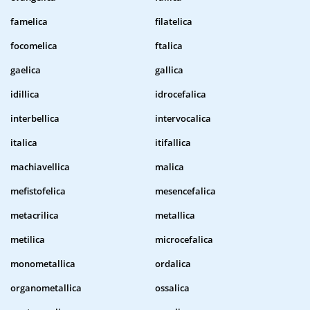
famelica
filatelica
focomelica
ftalica
gaelica
gallica
idillica
idrocefalica
interbellica
intervocalica
italica
itifallica
machiavellica
malica
mefistofelica
mesencefalica
metacrilica
metallica
metilica
microcefalica
monometallica
ordalica
organometallica
ossalica