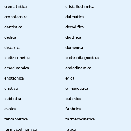
crematistica
cristallochimica
cronotecnica
dalmatica
dantistica
decodifica
dedica
diottrica
discarica
domenica
elettrocinetica
elettrodiagnostica
emodinamica
endodinamica
enotecnica
erica
eristica
ermeneutica
eubiotica
eutenica
evoica
fabbrica
fantapolitica
farmacocinetica
farmacodinamica
fatica