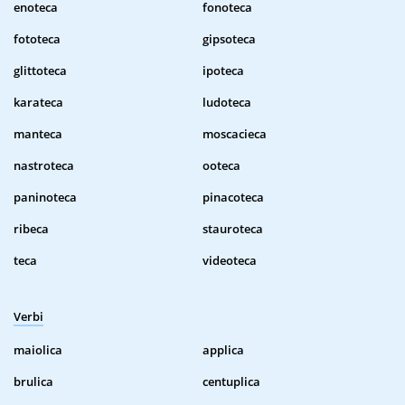
enoteca
fonoteca
fototeca
gipsoteca
glittoteca
ipoteca
karateca
ludoteca
manteca
moscacieca
nastroteca
ooteca
paninoteca
pinacoteca
ribeca
stauroteca
teca
videoteca
Verbi
maiolica
applica
brulica
centuplica