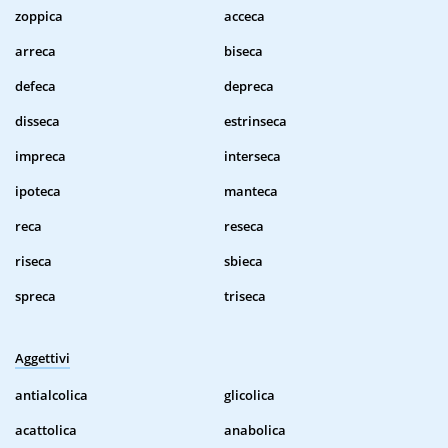
zoppica
acceca
arreca
biseca
defeca
depreca
disseca
estrinseca
impreca
interseca
ipoteca
manteca
reca
reseca
riseca
sbieca
spreca
triseca
Aggettivi
antialcolica
glicolica
acattolica
anabolica