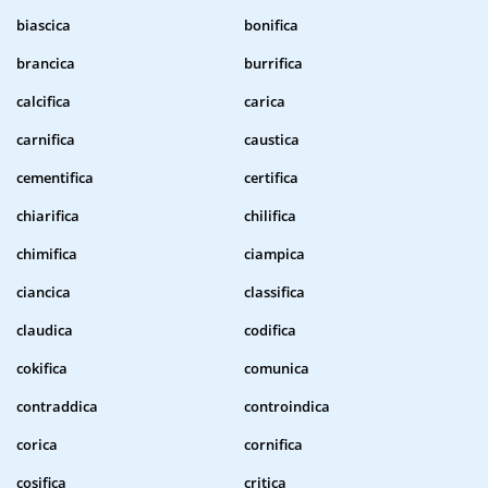
biascica
bonifica
brancica
burrifica
calcifica
carica
carnifica
caustica
cementifica
certifica
chiarifica
chilifica
chimifica
ciampica
ciancica
classifica
claudica
codifica
cokifica
comunica
contraddica
controindica
corica
cornifica
cosifica
critica