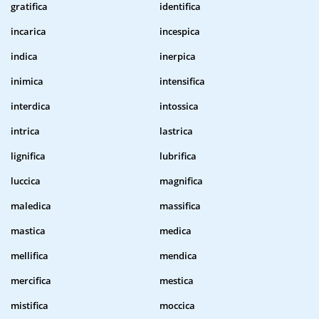
gratifica
identifica
incarica
incespica
indica
inerpica
inimica
intensifica
interdica
intossica
intrica
lastrica
lignifica
lubrifica
luccica
magnifica
maledica
massifica
mastica
medica
mellifica
mendica
mercifica
mestica
mistifica
moccica