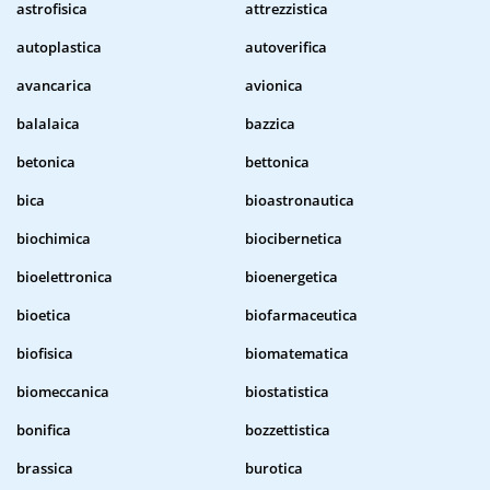
astrofisica
attrezzistica
autoplastica
autoverifica
avancarica
avionica
balalaica
bazzica
betonica
bettonica
bica
bioastronautica
biochimica
biocibernetica
bioelettronica
bioenergetica
bioetica
biofarmaceutica
biofisica
biomatematica
biomeccanica
biostatistica
bonifica
bozzettistica
brassica
burotica