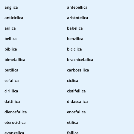
anglica
antebellica
anticiclica
aristotelica
aulica
babelica
bellica
benzilica
biblica
biciclica
bimetallica
brachicefalica
butilica
carbossilica
cefalica
ciclica
cirillica
cistifellica
dattilica
didascalica
diencefalica
encefalica
eterociclica
etilica
evangelica
fallica