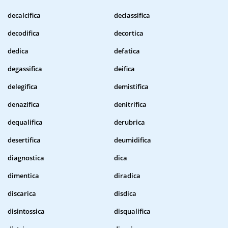
decalcifica
declassifica
decodifica
decortica
dedica
defatica
degassifica
deifica
delegifica
demistifica
denazifica
denitrifica
dequalifica
derubrica
desertifica
deumidifica
diagnostica
dica
dimentica
diradica
discarica
disdica
disintossica
disqualifica