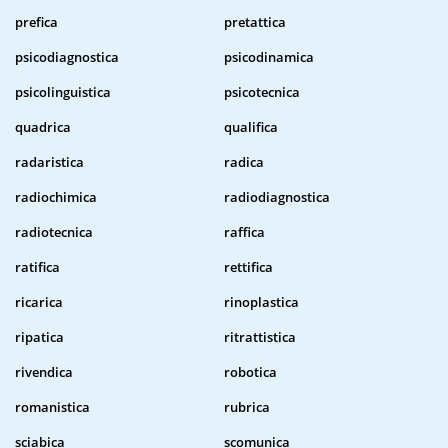
prefica
pretattica
psicodiagnostica
psicodinamica
psicolinguistica
psicotecnica
quadrica
qualifica
radaristica
radica
radiochimica
radiodiagnostica
radiotecnica
raffica
ratifica
rettifica
ricarica
rinoplastica
ripatica
ritrattistica
rivendica
robotica
romanistica
rubrica
sciabica
scomunica