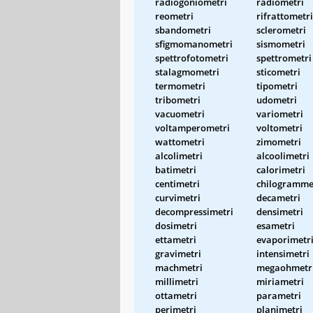
radiogoniometri
radiometri
reometri
rifrattometri
sbandometri
sclerometri
sfigmomanometri
sismometri
spettrofotometri
spettrometri
stalagmometri
sticometri
termometri
tipometri
tribometri
udometri
vacuometri
variometri
voltamperometri
voltometri
wattometri
zimometri
alcolimetri
alcoolimetri
batimetri
calorimetri
centimetri
chilogramme
curvimetri
decametri
decompressimetri
densimetri
dosimetri
esametri
ettametri
evaporimetr
gravimetri
intensimetri
machmetri
megaohmetr
millimetri
miriametri
ottametri
parametri
perimetri
planimetri