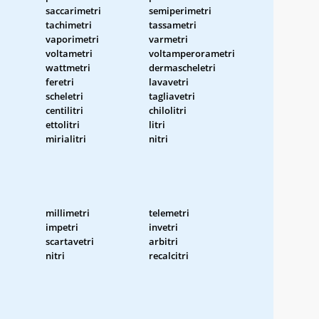
saccarimetri
semiperimetri
tachimetri
tassametri
i
vaporimetri
varmetri
voltametri
voltamperorametri
wattmetri
dermascheletri
feretri
lavavetri
scheletri
tagliavetri
centilitri
chilolitri
ettolitri
litri
mirialitri
nitri
millimetri
telemetri
impetri
invetri
scartavetri
arbitri
nitri
recalcitri