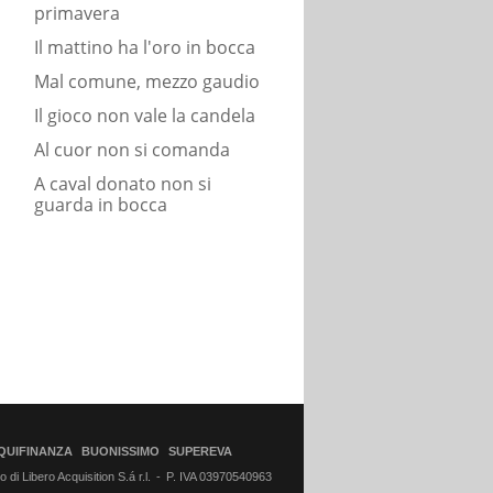
primavera
Il mattino ha l'oro in bocca
Mal comune, mezzo gaudio
Il gioco non vale la candela
Al cuor non si comanda
A caval donato non si
guarda in bocca
QUIFINANZA
BUONISSIMO
SUPEREVA
di Libero Acquisition S.á r.l.
P. IVA 03970540963