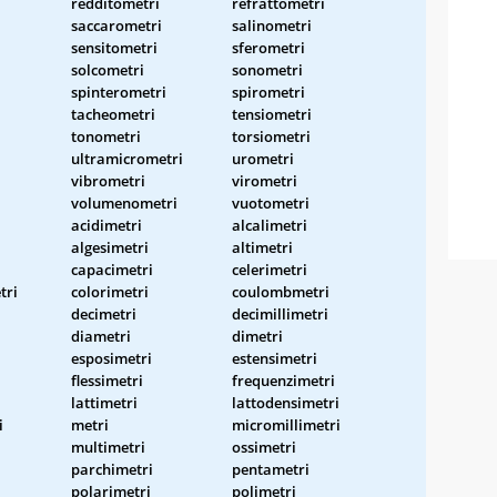
redditometri
refrattometri
saccarometri
salinometri
sensitometri
sferometri
solcometri
sonometri
spinterometri
spirometri
tacheometri
tensiometri
tonometri
torsiometri
ultramicrometri
urometri
vibrometri
virometri
volumenometri
vuotometri
acidimetri
alcalimetri
algesimetri
altimetri
capacimetri
celerimetri
tri
colorimetri
coulombmetri
decimetri
decimillimetri
diametri
dimetri
esposimetri
estensimetri
i
flessimetri
frequenzimetri
lattimetri
lattodensimetri
i
metri
micromillimetri
multimetri
ossimetri
parchimetri
pentametri
polarimetri
polimetri