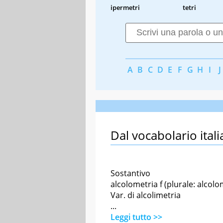
ipermetri
tetri
A
B
C
D
E
F
G
H
I
J
Dal vocabolario itali
Sostantivo
alcolometria f (plurale: alcolo
Var. di alcolimetria
...
Leggi tutto >>