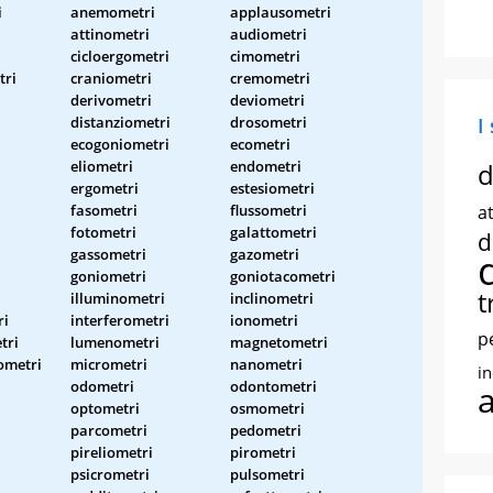
i
anemometri
applausometri
attinometri
audiometri
cicloergometri
cimometri
tri
craniometri
cremometri
derivometri
deviometri
i
distanziometri
drosometri
I
ecogoniometri
ecometri
eliometri
endometri
d
ergometri
estesiometri
fasometri
flussometri
at
fotometri
galattometri
d
gassometri
gazometri
goniometri
goniotacometri
t
illuminometri
inclinometri
ri
interferometri
ionometri
p
tri
lumenometri
magnetometri
ometri
micrometri
nanometri
i
odometri
odontometri
optometri
osmometri
parcometri
pedometri
pireliometri
pirometri
psicrometri
pulsometri