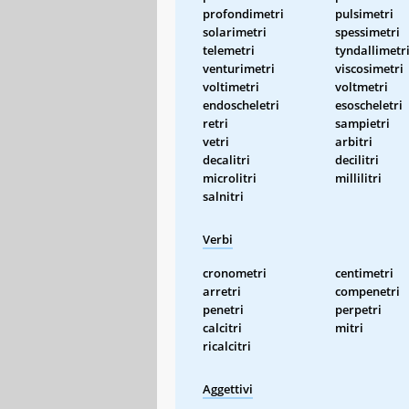
profondimetri
pulsimetri
solarimetri
spessimetri
telemetri
tyndallimetr
venturimetri
viscosimetri
voltimetri
voltmetri
endoscheletri
esoscheletri
retri
sampietri
vetri
arbitri
decalitri
decilitri
microlitri
millilitri
salnitri
Verbi
cronometri
centimetri
arretri
compenetri
penetri
perpetri
calcitri
mitri
ricalcitri
Aggettivi