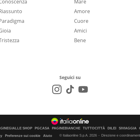
Conoscenza
Mare
Riassunto
Amore
Paradigma
Cuore
Gioia
Amici
Tristezza
Bene
Seguici su
AGINEGIALLE SHOP
PGCASA
PAGINEBIANCHE
TUTTOCITTÀ
DILEI
SIVIAGGIA
© Italiaonline S.p.A. 2026
Direzione e coordinamento 
cy
Preferenze sui cookie
Aiuto