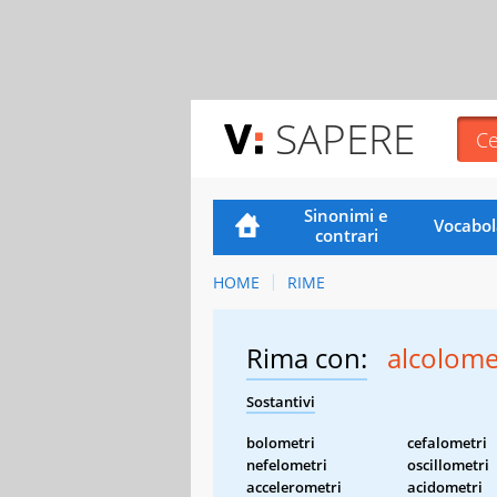
SAPERE
Sinonimi e
Vocabol
contrari
HOME
RIME
Rima con:
alcolome
Sostantivi
bolometri
cefalometri
nefelometri
oscillometri
accelerometri
acidometri