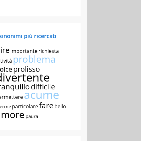
 sinonimi più ricercati
ire
importante
richiesta
problema
tività
prolisso
olce
divertente
ranquillo
difficile
acume
ermettere
fare
particolare
bello
nerme
amore
paura