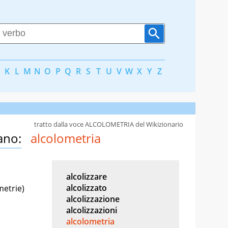
K
L
M
N
O
P
Q
R
S
T
U
V
W
X
Y
Z
tratto dalla voce ALCOLOMETRIA del Wikizionario
ano:
alcolometria
alcolizzare
alcolizzato
metrie)
alcolizzazione
alcolizzazioni
alcolometria