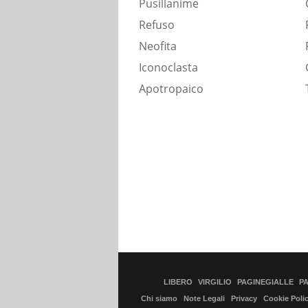
Pusillanime
Refuso
Neofita
Iconoclasta
Apotropaico
LIBERO
VIRGILIO
PAGINEGIALLE
P
Chi siamo
Note Legali
Privacy
Cookie Poli