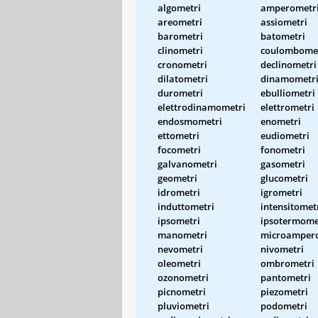
algometri
amperometr
areometri
assiometri
barometri
batometri
clinometri
coulombome
cronometri
declinometri
dilatometri
dinamometr
durometri
ebulliometri
elettrodinamometri
elettrometri
endosmometri
enometri
ettometri
eudiometri
focometri
fonometri
galvanometri
gasometri
geometri
glucometri
idrometri
igrometri
induttometri
intensitomet
ipsometri
ipsotermome
manometri
microamper
nevometri
nivometri
oleometri
ombrometri
ozonometri
pantometri
picnometri
piezometri
pluviometri
podometri