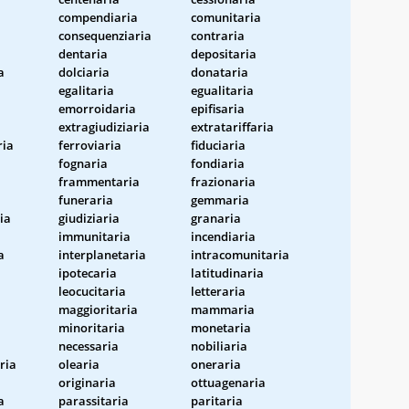
compendiaria
comunitaria
consequenziaria
contraria
dentaria
depositaria
a
dolciaria
donataria
egalitaria
egualitaria
emorroidaria
epifisaria
extragiudiziaria
extratariffaria
ria
ferroviaria
fiduciaria
fognaria
fondiaria
frammentaria
frazionaria
funeraria
gemmaria
ia
giudiziaria
granaria
immunitaria
incendiaria
a
interplanetaria
intracomunitaria
ipotecaria
latitudinaria
leocucitaria
letteraria
maggioritaria
mammaria
minoritaria
monetaria
necessaria
nobiliaria
ria
olearia
oneraria
originaria
ottuagenaria
a
parassitaria
paritaria