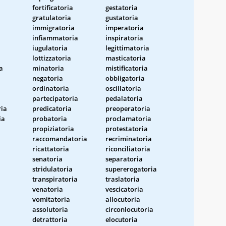
fortificatoria
gestatoria
gratulatoria
gustatoria
immigratoria
imperatoria
infiammatoria
inspiratoria
iugulatoria
legittimatoria
lottizzatoria
masticatoria
a
minatoria
mistificatoria
negatoria
obbligatoria
ordinatoria
oscillatoria
partecipatoria
pedalatoria
ria
predicatoria
preoperatoria
ia
probatoria
proclamatoria
a
propiziatoria
protestatoria
raccomandatoria
recriminatoria
ricattatoria
riconciliatoria
senatoria
separatoria
stridulatoria
supererogatoria
transpiratoria
traslatoria
venatoria
vescicatoria
vomitatoria
allocutoria
assolutoria
circonlocutoria
detrattoria
elocutoria