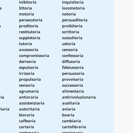
inibitoria
inquisitoria
a
littoria
locomotoria
motoria
notoria
persecutoria
persuaditoria
a
proditoria
proibitoria
restitutoria
scrittoria
suppletoria
sussultoria
tutoria
ustoria
accessoria
censoria
compromissoria
confessoria
derisoria
diffusoria
espulsoria
fideiussoria
irrisoria
persuasoria
propulsoria
provvisoria
sensoria
successoria
agrumaria
alimentaria
ria
antioraria
antirivoluzionaria
assistenziaria
ausiliaria
viaria
autoritaria
aviaria
bioraria
boaria
caffearia
cambiaria
cartaria
cartolibraria
centenaria
cessionaria