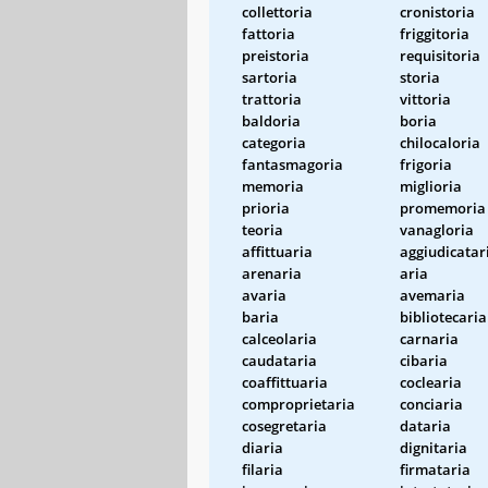
collettoria
cronistoria
fattoria
friggitoria
preistoria
requisitoria
sartoria
storia
trattoria
vittoria
baldoria
boria
categoria
chilocaloria
fantasmagoria
frigoria
memoria
miglioria
prioria
promemoria
teoria
vanagloria
affittuaria
aggiudicatar
arenaria
aria
avaria
avemaria
baria
bibliotecaria
calceolaria
carnaria
caudataria
cibaria
coaffittuaria
coclearia
comproprietaria
conciaria
cosegretaria
dataria
diaria
dignitaria
filaria
firmataria