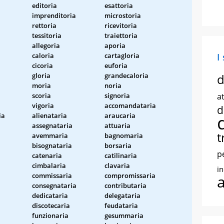
editoria
esattoria
imprenditoria
microstoria
rettoria
ricevitoria
tessitoria
traiettoria
allegoria
aporia
caloria
cartagloria
I
cicoria
euforia
gloria
grandecaloria
d
moria
noria
scoria
signoria
at
vigoria
accomandataria
d
ia
alienataria
araucaria
assegnataria
attuaria
t
avemmaria
bagnomaria
bisognataria
borsaria
p
catenaria
catilinaria
cimbalaria
clavaria
i
commissaria
compromissaria
consegnataria
contributaria
dedicataria
delegataria
discotecaria
feudataria
funzionaria
gesummaria