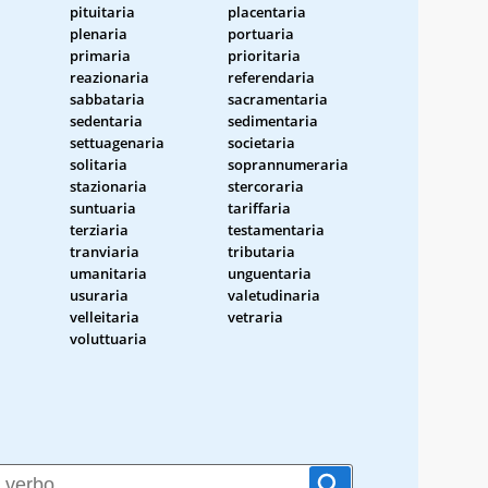
pituitaria
placentaria
plenaria
portuaria
primaria
prioritaria
reazionaria
referendaria
sabbataria
sacramentaria
sedentaria
sedimentaria
settuagenaria
societaria
solitaria
soprannumeraria
stazionaria
stercoraria
suntuaria
tariffaria
terziaria
testamentaria
tranviaria
tributaria
umanitaria
unguentaria
usuraria
valetudinaria
velleitaria
vetraria
voluttuaria