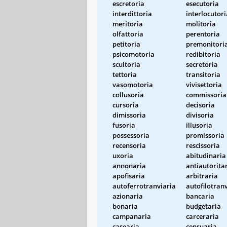
escretoria
esecutoria
interdittoria
interlocutori
meritoria
molitoria
olfattoria
perentoria
petitoria
premonitori
psicomotoria
redibitoria
scultoria
secretoria
tettoria
transitoria
vasomotoria
vivisettoria
collusoria
commissoria
cursoria
decisoria
dimissoria
divisoria
fusoria
illusoria
possessoria
promissoria
recensoria
rescissoria
uxoria
abitudinaria
annonaria
antiautorita
apofisaria
arbitraria
autoferrotranviaria
autofilotran
azionaria
bancaria
bonaria
budgetaria
campanaria
carceraria
casearia
censuaria