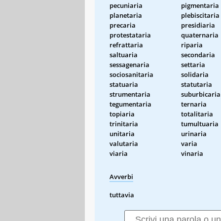
pecuniaria
pigmentaria
planetaria
plebiscitaria
precaria
presidiaria
protestataria
quaternaria
refrattaria
riparia
saltuaria
secondaria
sessagenaria
settaria
sociosanitaria
solidaria
statuaria
statutaria
strumentaria
suburbicaria
tegumentaria
ternaria
topiaria
totalitaria
trinitaria
tumultuaria
unitaria
urinaria
valutaria
varia
viaria
vinaria
Avverbi
tuttavia