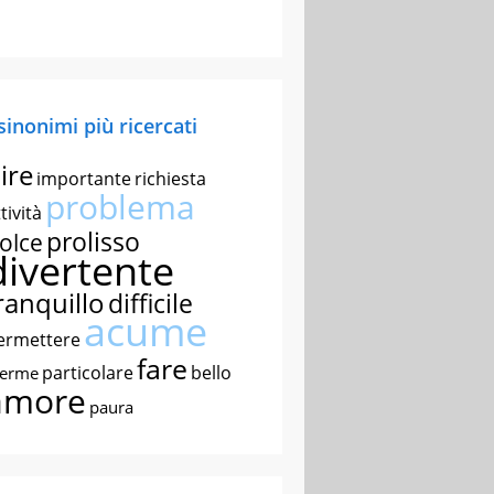
 sinonimi più ricercati
ire
importante
richiesta
problema
tività
prolisso
olce
divertente
ranquillo
difficile
acume
ermettere
fare
particolare
bello
nerme
amore
paura