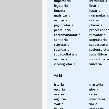
impresaria
intestataria
legataria
linaria
lunaria
luparia
matricaria
nummularia
orticaria
otaria
pignorataria
planaria
procellaria
processionar
raccomandataria
rilevataria
sanitaria
scontataria
segretaria
sequestratar
soccidaria
sottoproleta
subaccollataria
subaffittuari
urticaria
usufruttuari
vicesegretaria
vulvaria
Verbi
istoria
martoria
escoria
gloria
avaria
caria
ingiuria
inventaria
svaria
varia
brucia
combacia