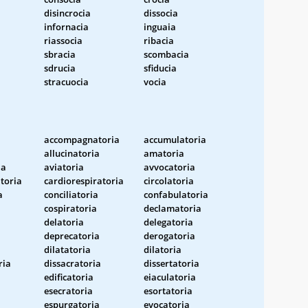
disincrocia
dissocia
infornacia
inguaia
riassocia
ribacia
sbracia
scombacia
sdrucia
sfiducia
stracuocia
vocia
accompagnatoria
accumulatoria
allucinatoria
amatoria
ia
aviatoria
avvocatoria
atoria
cardiorespiratoria
circolatoria
a
conciliatoria
confabulatoria
cospiratoria
declamatoria
delatoria
delegatoria
deprecatoria
derogatoria
dilatatoria
dilatoria
ria
dissacratoria
dissertatoria
edificatoria
eiaculatoria
esecratoria
esortatoria
espurgatoria
evocatoria