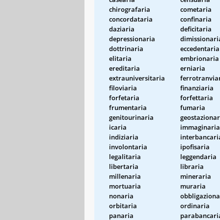
chirografaria
cometaria
concordataria
confinaria
daziaria
deficitaria
depressionaria
dimissionari
dottrinaria
eccedentaria
elitaria
embrionaria
ereditaria
erniaria
extrauniversitaria
ferrotranvia
filoviaria
finanziaria
forfetaria
forfettaria
frumentaria
fumaria
genitourinaria
geostazionar
icaria
immaginaria
indiziaria
interbancari
involontaria
ipofisaria
legalitaria
leggendaria
libertaria
libraria
millenaria
mineraria
mortuaria
muraria
nonaria
obbligaziona
orbitaria
ordinaria
panaria
parabancari