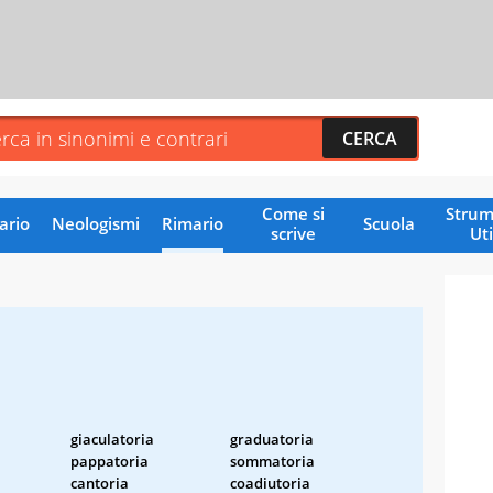
Come si
Strum
ario
Neologismi
Rimario
Scuola
scrive
Uti
giaculatoria
graduatoria
pappatoria
sommatoria
cantoria
coadiutoria