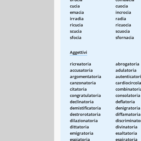
cucia
cuocia
emacia
incrocia
irradia
radia
ricucia
ricuocia
scucia
scuocia
sfocia
sfornacia
Aggettivi
ricreatoria
abrogatoria
accusatoria
adulatoria
argomentatoria
autenticator
canzonatoria
cardiocircol
citatoria
combinatori
congratulatoria
consolatoria
declinatoria
deflatoria
demistificatoria
denigratoria
destrorotatoria
diffamatoria
dilazionatoria
discriminato
dittatoria
divinatoria
emigratoria
esaltatoria
espiatoria
espiratoria