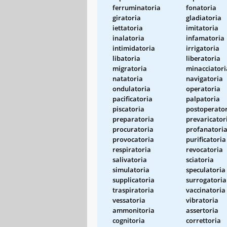
ferruminatoria
fonatoria
giratoria
gladiatoria
iettatoria
imitatoria
inalatoria
infamatoria
intimidatoria
irrigatoria
libatoria
liberatoria
migratoria
minacciatori
natatoria
navigatoria
ondulatoria
operatoria
pacificatoria
palpatoria
piscatoria
postoperato
preparatoria
prevaricator
procuratoria
profanatori
provocatoria
purificatoria
respiratoria
revocatoria
salivatoria
sciatoria
simulatoria
speculatoria
supplicatoria
surrogatoria
traspiratoria
vaccinatoria
vessatoria
vibratoria
ammonitoria
assertoria
cognitoria
correttoria