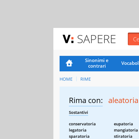
SAPERE
Sinonimi e
Vocabol
contrari
HOME
RIME
Rima con:
aleatoria
Sostantivi
conservatoria
eupatoria
legatoria
mangiatoria
sparatoria
stiratoria