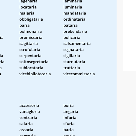
lagenaria
laminaria
locataria
luminaria
malaria
mandataria
obbligataria
ordinataria
paria
pataria
polmonaria
prebendaria
ia
promissaria
pulicaria
sagittaria
salsamentaria
scrofularia
segnataria
ia
serpentaria
sigillaria
ria
sottosegretaria
starnutaria
a
sublocataria
trattaria
a
vicebibliotecaria
vicecommissaria
accessoria
boria
vanagloria
angaria
contraria
infuria
salaria
sfuria
associa
bacia
consocia
crocia