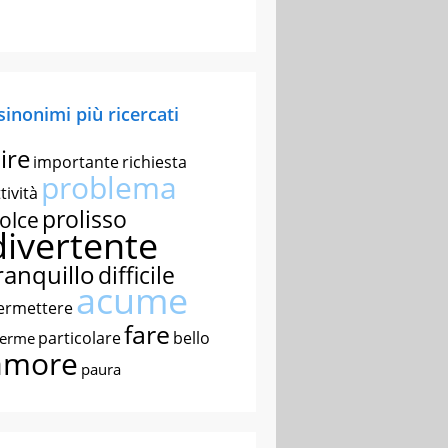
 sinonimi più ricercati
ire
importante
richiesta
problema
tività
prolisso
olce
divertente
ranquillo
difficile
acume
ermettere
fare
particolare
bello
nerme
amore
paura