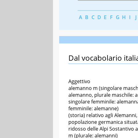
A
B
C
D
E
F
G
H
I
J
Dal vocabolario itali
Aggettivo
alemanno m (singolare maschi
alemanno, plurale maschile: 
singolare femminile: alemanna
femminile: alemanne)
(storia) relativo agli Alemanni,
popolazione germanica situat
ridosso delle Alpi Sostantivo
m (plurale: alemanni)