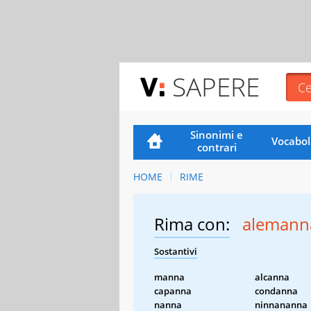
SAPERE
Sinonimi e
Vocabol
contrari
HOME
RIME
Rima con:
alemann
Sostantivi
manna
alcanna
capanna
condanna
nanna
ninnananna