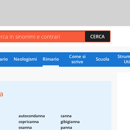
Come si
Strum
ario
Neologismi
Rimario
Scuola
scrive
Uti
a
autocondanna
canna
copricanna
gibigianna
osanna
panna