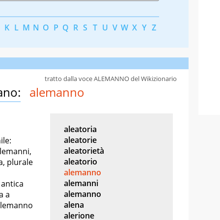
K
L
M
N
O
P
Q
R
S
T
U
V
W
X
Y
Z
tratto dalla voce ALEMANNO del Wikizionario
ano:
alemanno
aleatoria
aleatorie
le:
aleatorietà
alemanni,
aleatorio
, plurale
alemanno
alemanni
 antica
alemanno
a a
alena
 alemanno
alerione