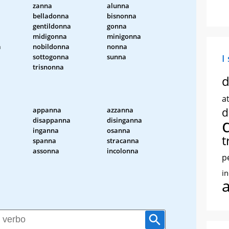
zanna
alunna
belladonna
bisnonna
gentildonna
gonna
midigonna
minigonna
a
nobildonna
nonna
a
sottogonna
sunna
I
trisnonna
d
at
appanna
azzanna
d
disappanna
disinganna
inganna
osanna
t
spanna
stracanna
assonna
incolonna
p
i