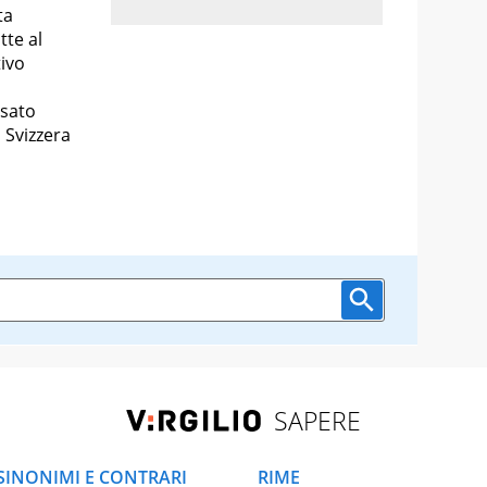
ta
tte al
ivo
usato
 Svizzera
SAPERE
SINONIMI E CONTRARI
RIME