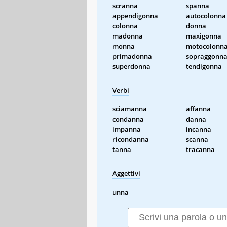
scranna
spanna
appendigonna
autocolonna
colonna
donna
madonna
maxigonna
monna
motocolonn
primadonna
sopraggonn
superdonna
tendigonna
Verbi
sciamanna
affanna
condanna
danna
impanna
incanna
ricondanna
scanna
tanna
tracanna
Aggettivi
unna