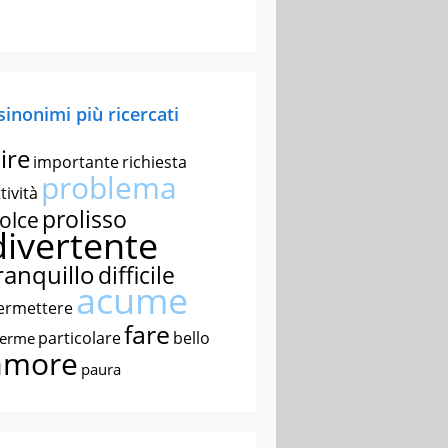
 sinonimi più ricercati
ire
importante
richiesta
problema
tività
prolisso
olce
divertente
ranquillo
difficile
acume
ermettere
fare
particolare
bello
nerme
amore
paura