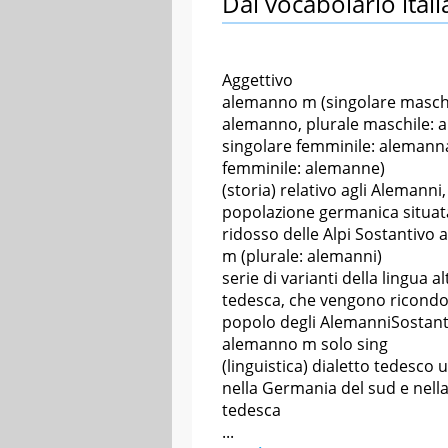
Dal vocabolario itali
Aggettivo
alemanno m (singolare maschi
alemanno, plurale maschile: 
singolare femminile: alemanna
femminile: alemanne)
(storia) relativo agli Alemanni,
popolazione germanica situat
ridosso delle Alpi Sostantivo
m (plurale: alemanni)
serie di varianti della lingua al
tedesca, che vengono ricondo
popolo degli AlemanniSostant
alemanno m solo sing
(linguistica) dialetto tedesco 
nella Germania del sud e nella
tedesca
...