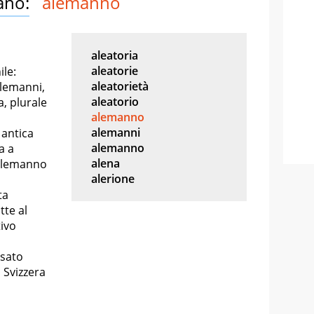
ano:
alemanno
aleatoria
aleatorie
le:
aleatorietà
alemanni,
aleatorio
, plurale
alemanno
alemanni
 antica
alemanno
a a
alena
 alemanno
alerione
ta
tte al
ivo
usato
 Svizzera