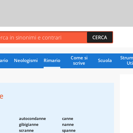
Come si
Strum
ario
Neologismi
Rimario
Scuola
scrive
Uti
e
autocondanne
canne
gibigianne
nanne
scranne
spanne