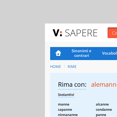
SAPERE
Sinonimi e
Vocabol
contrari
HOME
RIME
Rima con:
alemann
Sostantivi
manne
alcanne
capanne
condanne
ninnananne
panne