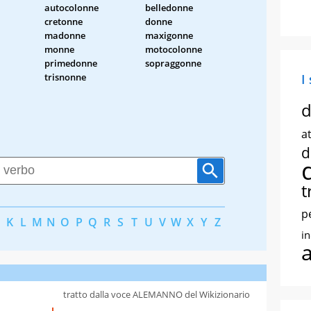
autocolonne
belledonne
cretonne
donne
madonne
maxigonne
monne
motocolonne
primedonne
sopraggonne
trisnonne
I
d
at
d
t
p
K
L
M
N
O
P
Q
R
S
T
U
V
W
X
Y
Z
i
tratto dalla voce ALEMANNO del Wikizionario