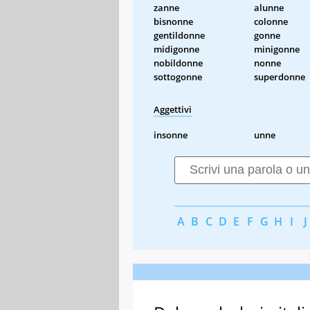
zanne
alunne
bisnonne
colonne
gentildonne
gonne
midigonne
minigonne
nobildonne
nonne
sottogonne
superdonne
Aggettivi
insonne
unne
A
B
C
D
E
F
G
H
I
J