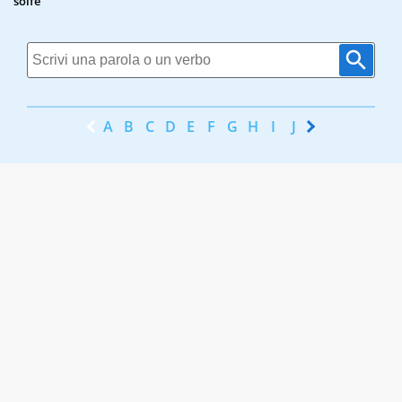
solfe
A
B
C
D
E
F
G
H
I
J
K
L
M
N