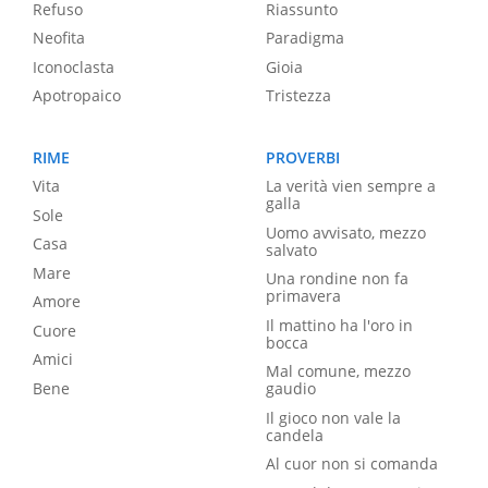
Refuso
Riassunto
Neofita
Paradigma
Iconoclasta
Gioia
Apotropaico
Tristezza
RIME
PROVERBI
Vita
La verità vien sempre a
galla
Sole
Uomo avvisato, mezzo
Casa
salvato
Mare
Una rondine non fa
primavera
Amore
Il mattino ha l'oro in
Cuore
bocca
Amici
Mal comune, mezzo
Bene
gaudio
Il gioco non vale la
candela
Al cuor non si comanda