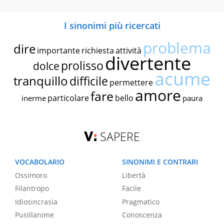
I sinonimi più ricercati
problema
dire
importante
richiesta
attività
divertente
prolisso
dolce
acume
tranquillo
difficile
permettere
amore
fare
particolare
bello
inerme
paura
SAPERE
VOCABOLARIO
SINONIMI E CONTRARI
Ossimoro
Libertà
Filantropo
Facile
Idiosincrasia
Pragmatico
Pusillanime
Conoscenza