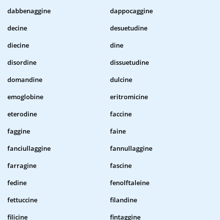
dabbenaggine
dappocaggine
decine
desuetudine
diecine
dine
disordine
dissuetudine
domandine
dulcine
emoglobine
eritromicine
eterodine
faccine
faggine
faine
fanciullaggine
fannullaggine
farragine
fascine
fedine
fenolftaleine
fettuccine
filandine
filicine
fintaggine