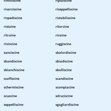
rinviliscine
ripuliscine
risarciscine
riseppelliscine
rispediscine
ristabiliscine
ristaine
ritorcine
ritraine
rivaine
rivincine
ruggiscine
sanciscine
sbalordiscine
sbandiscine
sbiadiscine
sbianchiscine
sbolliscine
scalfiscine
scandiscine
schermiscine
scompiacine
scuocine
sdruciscine
seppelliscine
sgagliardiscine