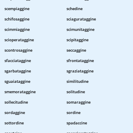
scempiaggine
schedine
schifosaggine
sciagurataggine
scimmiaggine
scimunitaggine
scioperataggine
scipitaggine
scontrosaggine
seccaggine
sfacciataggine
sfrontataggine
sgarbataggine
sgraziataggine
sguaiataggine
similitudine
smemorataggine
solitudine
sollecitudine
somaraggine
sordaggine
sordine
sottordine
spadaccine