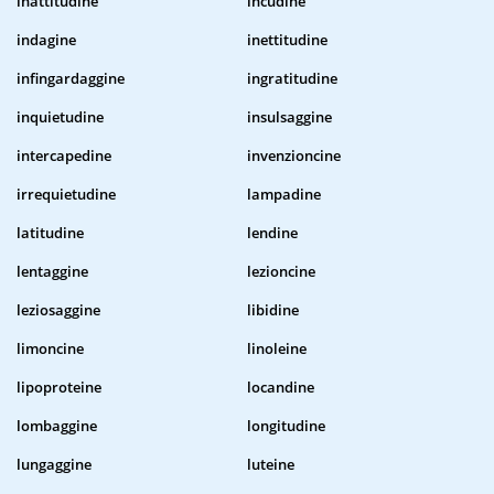
inattitudine
incudine
indagine
inettitudine
infingardaggine
ingratitudine
inquietudine
insulsaggine
intercapedine
invenzioncine
irrequietudine
lampadine
latitudine
lendine
lentaggine
lezioncine
leziosaggine
libidine
limoncine
linoleine
lipoproteine
locandine
lombaggine
longitudine
lungaggine
luteine