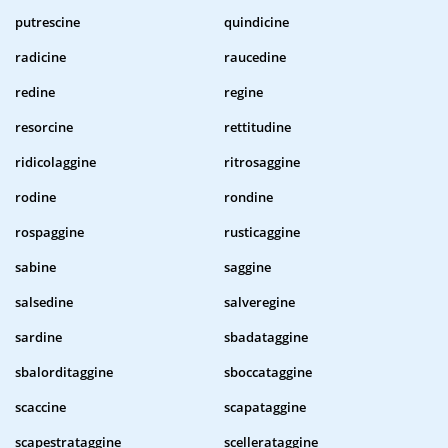
putrescine
quindicine
radicine
raucedine
redine
regine
resorcine
rettitudine
ridicolaggine
ritrosaggine
rodine
rondine
rospaggine
rusticaggine
sabine
saggine
salsedine
salveregine
sardine
sbadataggine
sbalorditaggine
sboccataggine
scaccine
scapataggine
scapestrataggine
scellerataggine