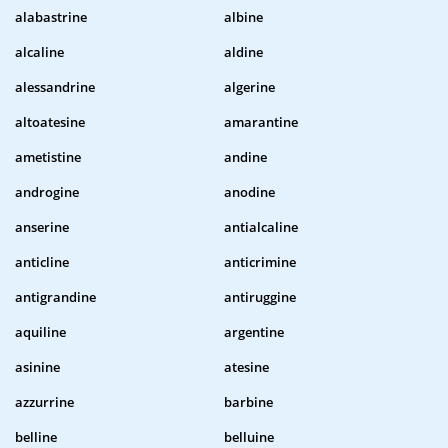
alabastrine
albine
alcaline
aldine
alessandrine
algerine
altoatesine
amarantine
ametistine
andine
androgine
anodine
anserine
antialcaline
anticline
anticrimine
antigrandine
antiruggine
aquiline
argentine
asinine
atesine
azzurrine
barbine
belline
belluine