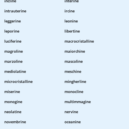
incline
interine
intrauterine
ircine
leggerine
leonine
leporine
libertine
luciferine
macrocristalline
magroline
maiorchine
marzoline
mascoline
mediolatine
meschine
microcristalline
mingherline
miserine
monocline
monogine
multimmagine
neolatine
nervine
novembrine
oceanine