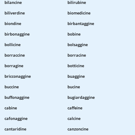
bilancine
bilirubine
biliverdine
biomedicine
biondine
birbantaggine
birbonaggine
bobine
bollicine
bolsaggine
borraccine
borracine
borragine
botticine
bricconaggine
buaggine
buccine
bucine
buffonaggine
bugiardaggine
cabine
caffeine
cafonaggine
calcine
cantaridine
canzoncine