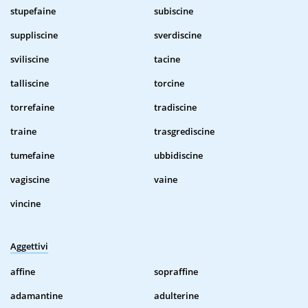
stupefaine
subiscine
suppliscine
sverdiscine
sviliscine
tacine
talliscine
torcine
torrefaine
tradiscine
traine
trasgrediscine
tumefaine
ubbidiscine
vagiscine
vaine
vincine
Aggettivi
affine
sopraffine
adamantine
adulterine