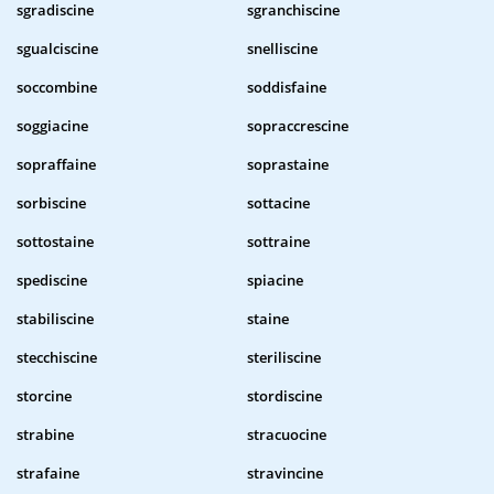
sgradiscine
sgranchiscine
sgualciscine
snelliscine
soccombine
soddisfaine
soggiacine
sopraccrescine
sopraffaine
soprastaine
sorbiscine
sottacine
sottostaine
sottraine
spediscine
spiacine
stabiliscine
staine
stecchiscine
steriliscine
storcine
stordiscine
strabine
stracuocine
strafaine
stravincine