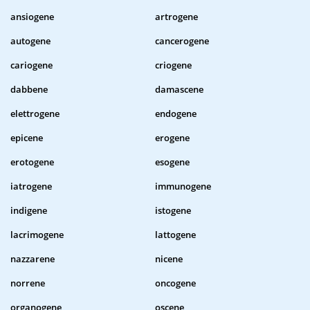
ansiogene
artrogene
autogene
cancerogene
cariogene
criogene
dabbene
damascene
elettrogene
endogene
epicene
erogene
erotogene
esogene
iatrogene
immunogene
indigene
istogene
lacrimogene
lattogene
nazzarene
nicene
norrene
oncogene
organogene
oscene