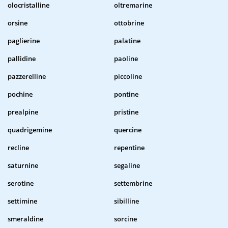
olocristalline
oltremarine
orsine
ottobrine
paglierine
palatine
pallidine
paoline
pazzerelline
piccoline
pochine
pontine
prealpine
pristine
quadrigemine
quercine
recline
repentine
saturnine
segaline
serotine
settembrine
settimine
sibilline
smeraldine
sorcine