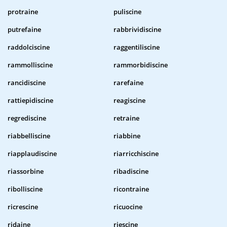
protraine
puliscine
putrefaine
rabbrividiscine
raddolciscine
raggentiliscine
rammolliscine
rammorbidiscine
rancidiscine
rarefaine
rattiepidiscine
reagiscine
regrediscine
retraine
riabbelliscine
riabbine
riapplaudiscine
riarricchiscine
riassorbine
ribadiscine
ribolliscine
ricontraine
ricrescine
ricuocine
ridaine
riescine