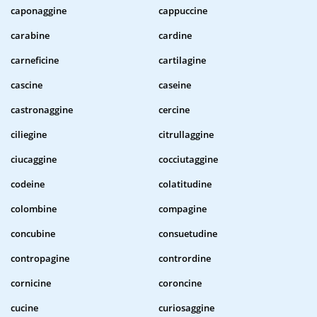
caponaggine
cappuccine
carabine
cardine
carneficine
cartilagine
cascine
caseine
castronaggine
cercine
ciliegine
citrullaggine
ciucaggine
cocciutaggine
codeine
colatitudine
colombine
compagine
concubine
consuetudine
contropagine
contrordine
cornicine
coroncine
cucine
curiosaggine