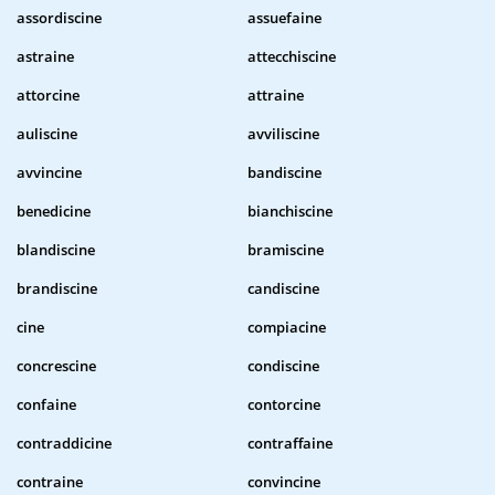
assordiscine
assuefaine
astraine
attecchiscine
attorcine
attraine
auliscine
avviliscine
avvincine
bandiscine
benedicine
bianchiscine
blandiscine
bramiscine
brandiscine
candiscine
cine
compiacine
concrescine
condiscine
confaine
contorcine
contraddicine
contraffaine
contraine
convincine