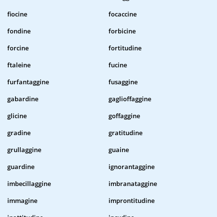
fiocine
focaccine
fondine
forbicine
forcine
fortitudine
ftaleine
fucine
furfantaggine
fusaggine
gabardine
gaglioffaggine
glicine
goffaggine
gradine
gratitudine
grullaggine
guaine
guardine
ignorantaggine
imbecillaggine
imbranataggine
immagine
improntitudine