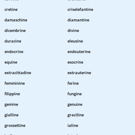
cretine
criselefantine
damaschine
diamantine
dicembrine
divine
duracine
eleusine
endocrine
endouterine
equine
esocrine
extracittadine
extrauterine
femminine
ferine
filippine
fungine
gemine
genuine
gialline
graciline
grossettine
ialine