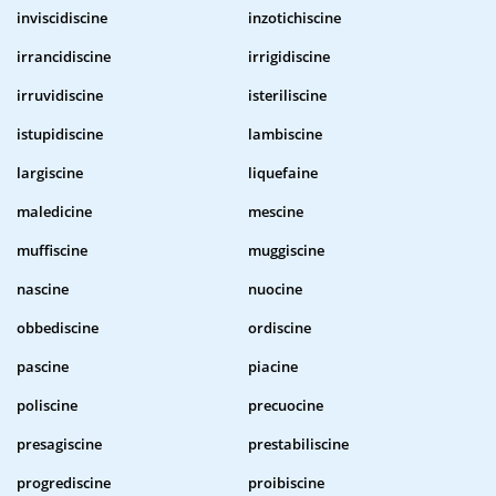
inviscidiscine
inzotichiscine
irrancidiscine
irrigidiscine
irruvidiscine
isteriliscine
istupidiscine
lambiscine
largiscine
liquefaine
maledicine
mescine
muffiscine
muggiscine
nascine
nuocine
obbediscine
ordiscine
pascine
piacine
poliscine
precuocine
presagiscine
prestabiliscine
progrediscine
proibiscine