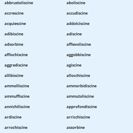
abbrustoliscine
aboliscine
accrescine
accudiscine
acquiescine
addolciscine
adibiscine
adiscine
adsorbine
affievoliscine
affiochiscine
aggobbiscine
aggrediscine
agiscine
allibiscine
allocchiscine
ammolliscine
ammorbidiscine
ammuffiscine
ammutoliscine
annichiliscine
approfondiscine
ardiscine
arricchiscine
arrochiscine
assorbine