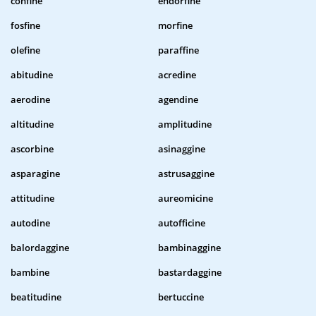
confine
endorfine
fosfine
morfine
olefine
paraffine
abitudine
acredine
aerodine
agendine
altitudine
amplitudine
ascorbine
asinaggine
asparagine
astrusaggine
attitudine
aureomicine
autodine
autofficine
balordaggine
bambinaggine
bambine
bastardaggine
beatitudine
bertuccine