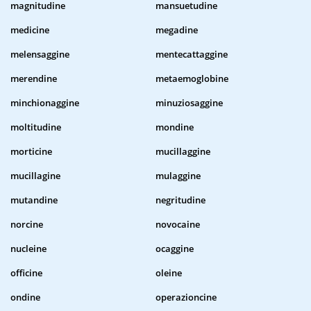
magnitudine
mansuetudine
medicine
megadine
melensaggine
mentecattaggine
merendine
metaemoglobine
minchionaggine
minuziosaggine
moltitudine
mondine
morticine
mucillaggine
mucillagine
mulaggine
mutandine
negritudine
norcine
novocaine
nucleine
ocaggine
officine
oleine
ondine
operazioncine