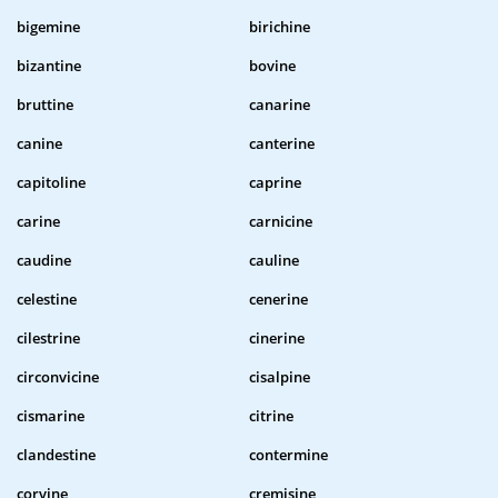
bigemine
birichine
bizantine
bovine
bruttine
canarine
canine
canterine
capitoline
caprine
carine
carnicine
caudine
cauline
celestine
cenerine
cilestrine
cinerine
circonvicine
cisalpine
cismarine
citrine
clandestine
contermine
corvine
cremisine