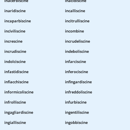
inacerbiscine
inacidiscine
inaridiscine
incalliscine
incaparbiscine
incitrulliscine
inciviliscine
incombine
increscine
incrudeliscine
incrudiscine
indeboliscine
indolciscine
infarciscine
infastidiscine
inferociscine
infiacchiscine
infingardiscine
informicoliscine
infreddoliscine
infrolliscine
infurbiscine
ingagliardiscine
ingentiliscine
ingialliscine
ingobbiscine