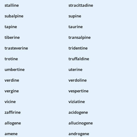
stalline
stracittadine
subalpine
supine
tapine
taurine
tiberine
transalpine
trasteverine
tridentine
trotine
truffaldine
umbertine
uterine
verdine
verdoline
vergine
vespertine
vicine
viziatine
zaffirine
acidogene
allogene
allucinogene
amene
androgene