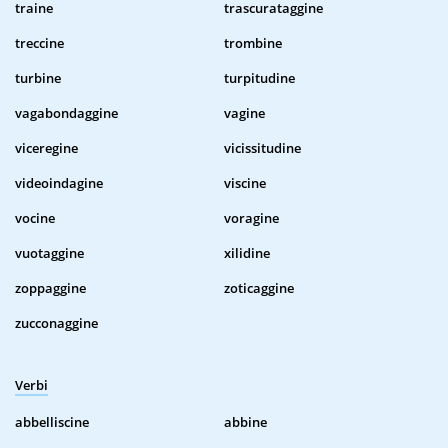
traine
trascurataggine
treccine
trombine
turbine
turpitudine
vagabondaggine
vagine
viceregine
vicissitudine
videoindagine
viscine
vocine
voragine
vuotaggine
xilidine
zoppaggine
zoticaggine
zucconaggine
Verbi
abbelliscine
abbine