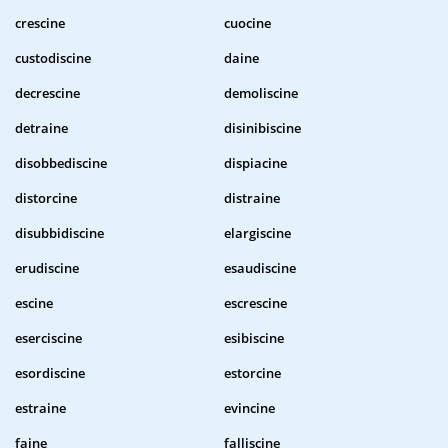
crescine
cuocine
custodiscine
daine
decrescine
demoliscine
detraine
disinibiscine
disobbediscine
dispiacine
distorcine
distraine
disubbidiscine
elargiscine
erudiscine
esaudiscine
escine
escrescine
eserciscine
esibiscine
esordiscine
estorcine
estraine
evincine
faine
falliscine