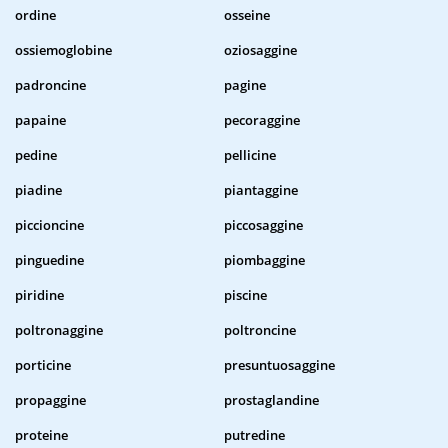
ordine
osseine
ossiemoglobine
oziosaggine
padroncine
pagine
papaine
pecoraggine
pedine
pellicine
piadine
piantaggine
piccioncine
piccosaggine
pinguedine
piombaggine
piridine
piscine
poltronaggine
poltroncine
porticine
presuntuosaggine
propaggine
prostaglandine
proteine
putredine