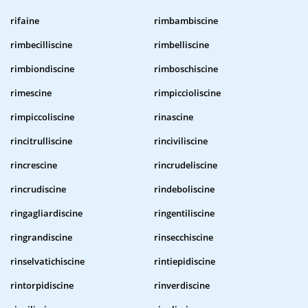
rifaine
rimbambiscine
rimbecilliscine
rimbelliscine
rimbiondiscine
rimboschiscine
rimescine
rimpiccioliscine
rimpiccoliscine
rinascine
rincitrulliscine
rinciviliscine
rincrescine
rincrudeliscine
rincrudiscine
rindeboliscine
ringagliardiscine
ringentiliscine
ringrandiscine
rinsecchiscine
rinselvatichiscine
rintiepidiscine
rintorpidiscine
rinverdiscine