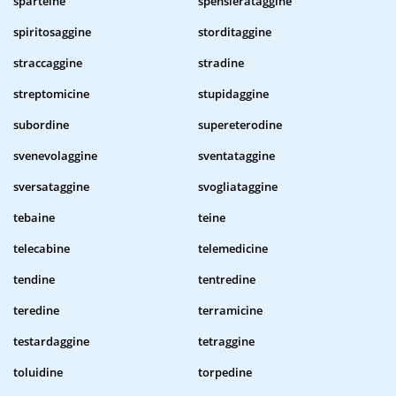
sparteine
spensierataggine
spiritosaggine
storditaggine
straccaggine
stradine
streptomicine
stupidaggine
subordine
supereterodine
svenevolaggine
sventataggine
sversataggine
svogliataggine
tebaine
teine
telecabine
telemedicine
tendine
tentredine
teredine
terramicine
testardaggine
tetraggine
toluidine
torpedine