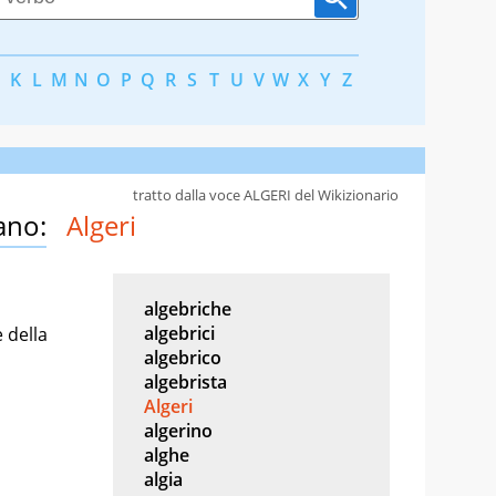
K
L
M
N
O
P
Q
R
S
T
U
V
W
X
Y
Z
tratto dalla voce ALGERI del Wikizionario
ano:
Algeri
algebriche
algebrici
 della
algebrico
algebrista
Algeri
algerino
alghe
algia