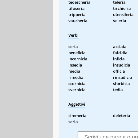
tedescheria
teleria
tifoseria
tirchieria
tripperia
utensileria
vaucheria
veleria
Verbi
seria
acciaia
beneficia
falcidia
incornicia
inficia
insedia
insudicia
media
officia
rimedia
rinsudicia
scornicia
sforbicia
svernicia
tedia
Aggettivi
cimmeria
deleteria
seria