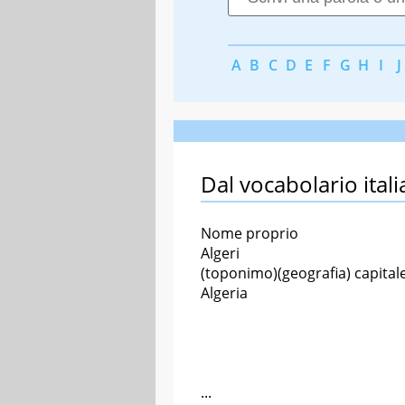
A
B
C
D
E
F
G
H
I
J
Dal vocabolario itali
Nome proprio
Algeri
(toponimo)(geografia) capitale
Algeria
...