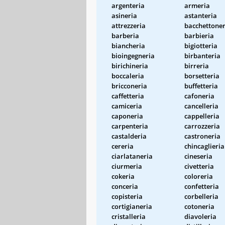
argenteria
armeria
asineria
astanteria
attrezzeria
bacchettoner
barberia
barbieria
biancheria
bigiotteria
bioingegneria
birbanteria
birichineria
birreria
boccaleria
borsetteria
bricconeria
buffetteria
caffetteria
cafoneria
camiceria
cancelleria
caponeria
cappelleria
carpenteria
carrozzeria
castalderia
castroneria
cereria
chincaglieria
ciarlataneria
cineseria
ciurmeria
civetteria
cokeria
coloreria
conceria
confetteria
copisteria
corbelleria
cortigianeria
cotoneria
cristalleria
diavoleria