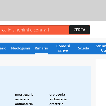
Come si
Strum
ario
Neologismi
Rimario
Scuola
scrive
Uti
messaggeria
orologeria
acciaieria
ambasceria
antimateria
arazzeria