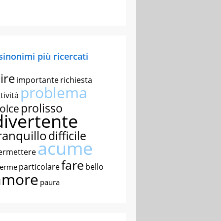
 sinonimi più ricercati
ire
importante
richiesta
problema
tività
prolisso
olce
divertente
ranquillo
difficile
acume
ermettere
fare
particolare
bello
nerme
amore
paura