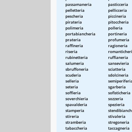
passamaneria
pasticceria
pelletteria
pellicceria
pescheria
piccineria
pirateria
pitoccheria
polimeria
polleria
portabiancheria
portineria
prateria
profumeria
raffineria
ragioneria
riseria
romanticher
rubinetteria
ruffianeria
salumeria
sansevieria
sbruffoneria
sciatteria
scuderia
sdolcineria
selleria
semiperiferi
seteria
sgarberia
soffieria
sofisticheria
soverchieria
sozzeria
spavalderia
spezieria
stamperia
stendibianch
stireria
stivaleria
stramberia
stregoneria
tabaccheria
taccagneria