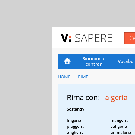
SAPERE
Sinonimi e
Vocabol
contrari
HOME
RIME
Rima con:
algeria
Sostantivi
lingeria
mangeria
piaggeria
valigeria
angheria
animaleria