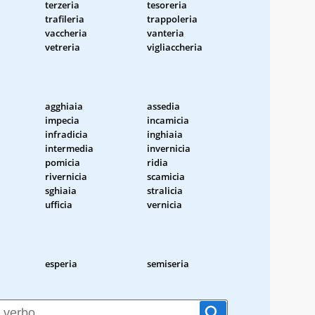
terzeria
tesoreria
trafileria
trappoleria
vaccheria
vanteria
vetreria
vigliaccheria
agghiaia
assedia
impecia
incamicia
infradicia
inghiaia
intermedia
invernicia
pomicia
ridia
rivernicia
scamicia
sghiaia
stralicia
ufficia
vernicia
esperia
semiseria