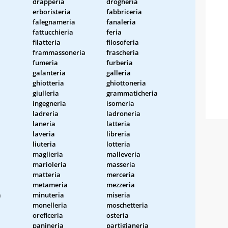
drapperia
drogheria
erboristeria
fabbriceria
falegnameria
fanaleria
fattucchieria
feria
filatteria
filosoferia
frammassoneria
frascheria
fumeria
furberia
galanteria
galleria
ghiotteria
ghiottoneria
giulleria
grammaticheria
ingegneria
isomeria
ladreria
ladroneria
laneria
latteria
laveria
libreria
liuteria
lotteria
maglieria
malleveria
marioleria
masseria
matteria
merceria
metameria
mezzeria
a
minuteria
miseria
monelleria
moschetteria
oreficeria
osteria
panineria
partigianeria