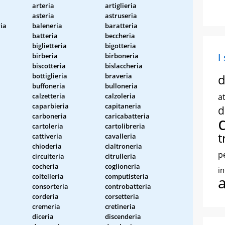
arteria
artiglieria
asteria
astruseria
ia
baleneria
baratteria
batteria
beccheria
biglietteria
bigotteria
birberia
birboneria
I
biscotteria
bislaccheria
bottiglieria
braveria
d
buffoneria
bulloneria
calzetteria
calzoleria
at
caparbieria
capitaneria
d
carboneria
caricabatteria
cartoleria
cartolibreria
t
cattiveria
cavalleria
chioderia
cialtroneria
p
circuiteria
citrulleria
cocheria
coglioneria
i
coltelleria
computisteria
consorteria
controbatteria
corderia
corsetteria
cremeria
cretineria
diceria
discenderia