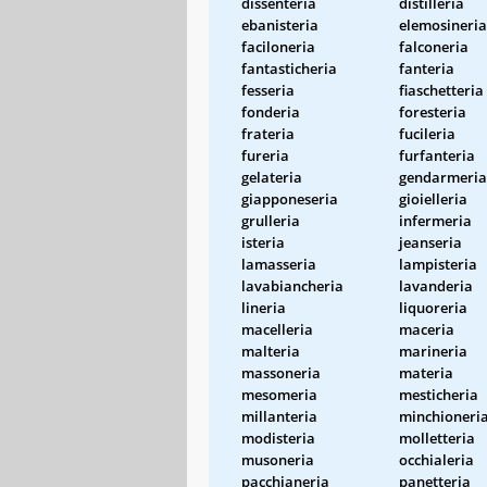
dissenteria
distilleria
ebanisteria
elemosineria
faciloneria
falconeria
fantasticheria
fanteria
fesseria
fiaschetteria
fonderia
foresteria
frateria
fucileria
fureria
furfanteria
gelateria
gendarmeria
giapponeseria
gioielleria
grulleria
infermeria
isteria
jeanseria
lamasseria
lampisteria
lavabiancheria
lavanderia
lineria
liquoreria
macelleria
maceria
malteria
marineria
massoneria
materia
mesomeria
mesticheria
millanteria
minchioneri
modisteria
molletteria
musoneria
occhialeria
pacchianeria
panetteria