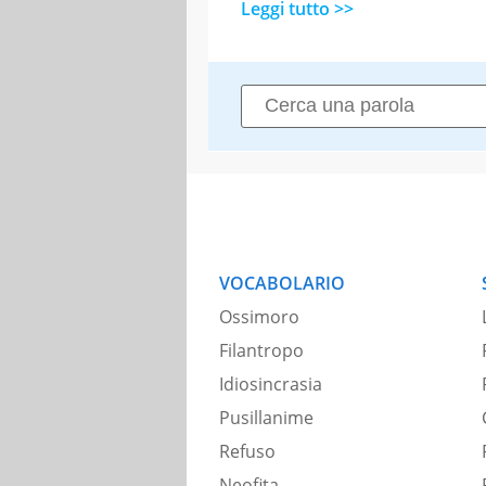
Leggi tutto >>
VOCABOLARIO
Ossimoro
Filantropo
Idiosincrasia
Pusillanime
Refuso
Neofita