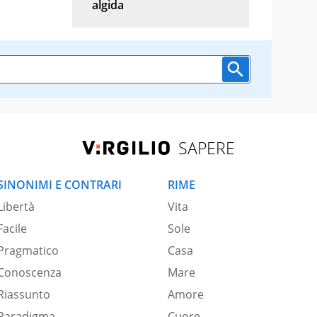
algida
SAPERE
SINONIMI E CONTRARI
RIME
Libertà
Vita
Facile
Sole
Pragmatico
Casa
Conoscenza
Mare
Riassunto
Amore
Paradigma
Cuore