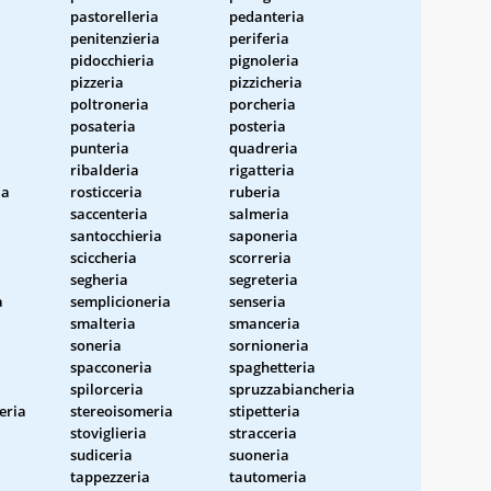
pastorelleria
pedanteria
penitenzieria
periferia
pidocchieria
pignoleria
pizzeria
pizzicheria
poltroneria
porcheria
posateria
posteria
punteria
quadreria
ribalderia
rigatteria
ia
rosticceria
ruberia
saccenteria
salmeria
santocchieria
saponeria
sciccheria
scorreria
segheria
segreteria
a
semplicioneria
senseria
smalteria
smanceria
soneria
sornioneria
spacconeria
spaghetteria
spilorceria
spruzzabiancheria
eria
stereoisomeria
stipetteria
stoviglieria
stracceria
sudiceria
suoneria
tappezzeria
tautomeria