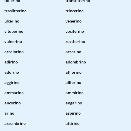
tollerino
translitterino
traslitterino
trincerino
ulcerino
venerino
vituperino
vociferino
vulnerino
zuccherino
accalorino
accorino
adirino
adombrino
adorino
affiorino
aggirino
allibrino
ammarino
ammirino
ancorino
angarino
arino
aspirino
assembrino
attirino