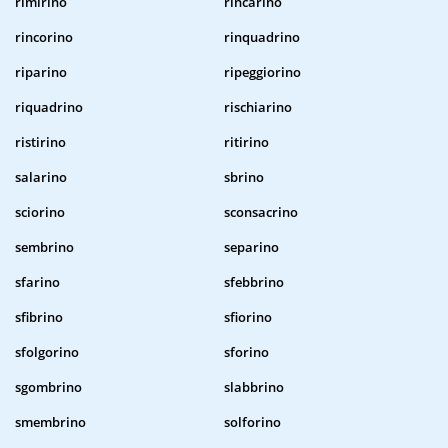
rimirino
rincarino
rincorino
rinquadrino
riparino
ripeggiorino
riquadrino
rischiarino
ristirino
ritirino
salarino
sbrino
sciorino
sconsacrino
sembrino
separino
sfarino
sfebbrino
sfibrino
sfiorino
sfolgorino
sforino
sgombrino
slabbrino
smembrino
solforino