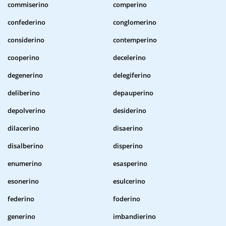
commiserino
comperino
confederino
conglomerino
considerino
contemperino
cooperino
decelerino
degenerino
delegiferino
deliberino
depauperino
depolverino
desiderino
dilacerino
disaerino
disalberino
disperino
enumerino
esasperino
esonerino
esulcerino
federino
foderino
generino
imbandierino