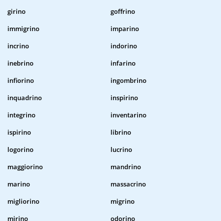
girino
goffrino
immigrino
imparino
incrino
indorino
inebrino
infarino
infiorino
ingombrino
inquadrino
inspirino
integrino
inventarino
ispirino
librino
logorino
lucrino
maggiorino
mandrino
marino
massacrino
migliorino
migrino
mirino
odorino