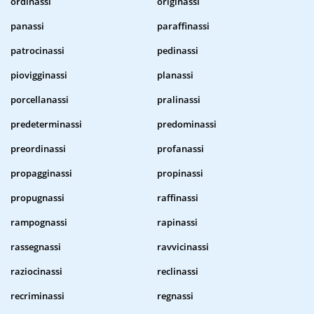
ordinassi
originassi
panassi
paraffinassi
patrocinassi
pedinassi
piovigginassi
planassi
porcellanassi
pralinassi
predeterminassi
predominassi
preordinassi
profanassi
propagginassi
propinassi
propugnassi
raffinassi
rampognassi
rapinassi
rassegnassi
ravvicinassi
raziocinassi
reclinassi
recriminassi
regnassi