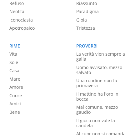
Refuso
Riassunto
Neofita
Paradigma
Iconoclasta
Gioia
Apotropaico
Tristezza
RIME
PROVERBI
Vita
La verità vien sempre a
galla
Sole
Uomo avvisato, mezzo
Casa
salvato
Mare
Una rondine non fa
primavera
Amore
Il mattino ha l'oro in
Cuore
bocca
Amici
Mal comune, mezzo
Bene
gaudio
Il gioco non vale la
candela
Al cuor non si comanda