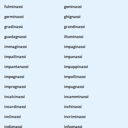
fulminassi
geminassi
germinassi
ghignassi
gradinassi
grandinassi
guadagnassi
illuminassi
immaginassi
impaginassi
impallinassi
impanassi
impantanassi
impappinassi
impegnassi
impollinassi
impregnassi
impugnassi
incalcinassi
incamminassi
incardinassi
inchinassi
inclinassi
incriminassi
indignassi
infognassi