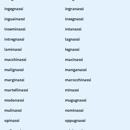
ingegnassi
ingranassi
inguainassi
insegnassi
inseminassi
intanassi
intregnassi
lagnassi
laminassi
legnassi
macchinassi
macinassi
malignassi
manganassi
marginassi
marocchinassi
martellinassi
minassi
modanassi
mugugnassi
mulinassi
nominassi
opinassi
oppugnassi