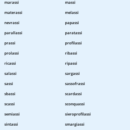
marassi
massi
materassi
melassi
nevrassi
papassi
parallassi
paratassi
prassi
profilassi
prolassi
ribassi
ricassi
ripassi
salassi
sargassi
sassi
sassofrassi
sbassi
scardassi
scassi
sconquassi
semiassi
sieroprofilassi
sintassi
smargiassi