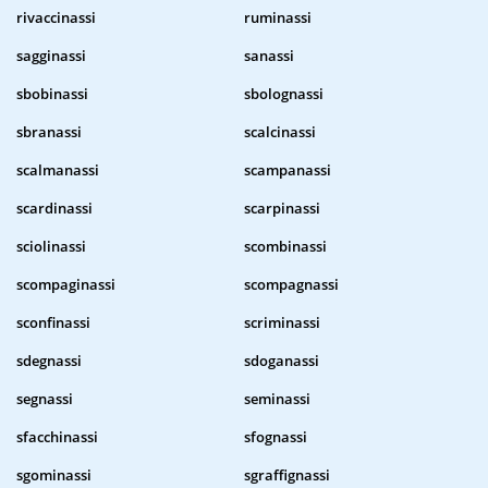
rivaccinassi
ruminassi
sagginassi
sanassi
sbobinassi
sbolognassi
sbranassi
scalcinassi
scalmanassi
scampanassi
scardinassi
scarpinassi
sciolinassi
scombinassi
scompaginassi
scompagnassi
sconfinassi
scriminassi
sdegnassi
sdoganassi
segnassi
seminassi
sfacchinassi
sfognassi
sgominassi
sgraffignassi