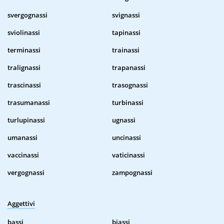
svergognassi
svignassi
sviolinassi
tapinassi
terminassi
trainassi
tralignassi
trapanassi
trascinassi
trasognassi
trasumanassi
turbinassi
turlupinassi
ugnassi
umanassi
uncinassi
vaccinassi
vaticinassi
vergognassi
zampognassi
Aggettivi
bassi
biassi