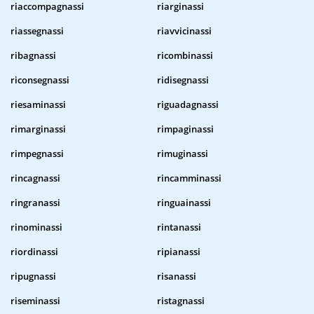
riaccompagnassi
riarginassi
riassegnassi
riavvicinassi
ribagnassi
ricombinassi
riconsegnassi
ridisegnassi
riesaminassi
riguadagnassi
rimarginassi
rimpaginassi
rimpegnassi
rimuginassi
rincagnassi
rincamminassi
ringranassi
ringuainassi
rinominassi
rintanassi
riordinassi
ripianassi
ripugnassi
risanassi
riseminassi
ristagnassi