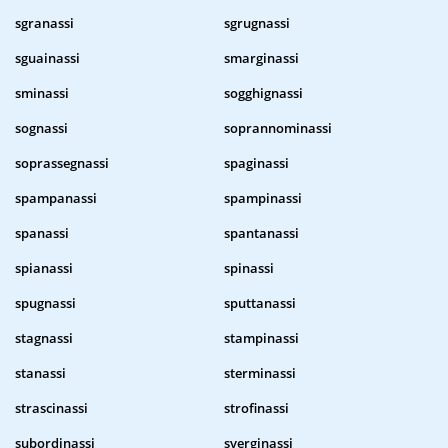
sgranassi
sgrugnassi
sguainassi
smarginassi
sminassi
sogghignassi
sognassi
soprannominassi
soprassegnassi
spaginassi
spampanassi
spampinassi
spanassi
spantanassi
spianassi
spinassi
spugnassi
sputtanassi
stagnassi
stampinassi
stanassi
sterminassi
strascinassi
strofinassi
subordinassi
sverginassi