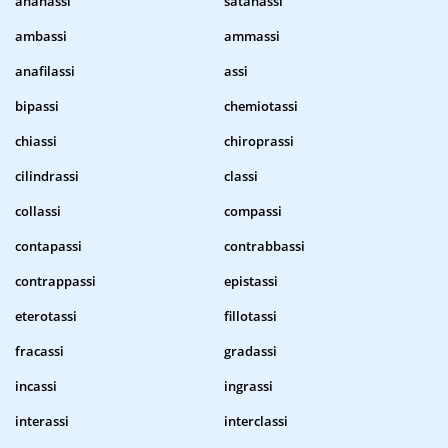
ananassi
satanassi
ambassi
ammassi
anafilassi
assi
bipassi
chemiotassi
chiassi
chiroprassi
cilindrassi
classi
collassi
compassi
contapassi
contrabbassi
contrappassi
epistassi
eterotassi
fillotassi
fracassi
gradassi
incassi
ingrassi
interassi
interclassi