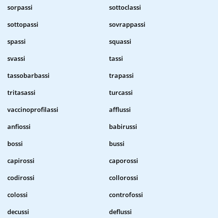
sorpassi
sottoclassi
sottopassi
sovrappassi
spassi
squassi
svassi
tassi
tassobarbassi
trapassi
tritasassi
turcassi
vaccinoprofilassi
afflussi
anfiossi
babirussi
bossi
bussi
capirossi
caporossi
codirossi
collorossi
colossi
controfossi
decussi
deflussi