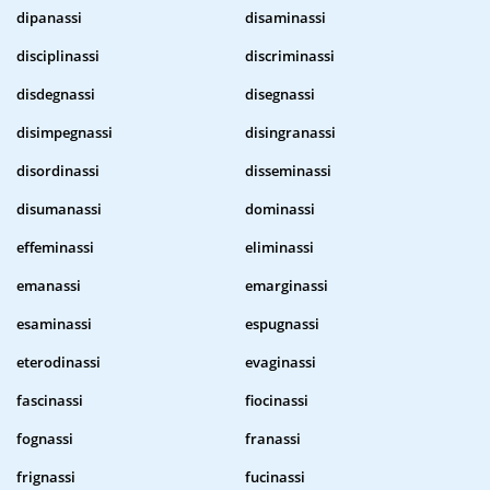
dipanassi
disaminassi
disciplinassi
discriminassi
disdegnassi
disegnassi
disimpegnassi
disingranassi
disordinassi
disseminassi
disumanassi
dominassi
effeminassi
eliminassi
emanassi
emarginassi
esaminassi
espugnassi
eterodinassi
evaginassi
fascinassi
fiocinassi
fognassi
franassi
frignassi
fucinassi