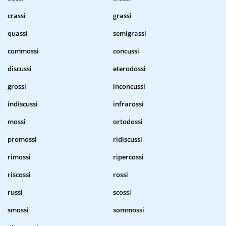
crassi
grassi
quassi
semigrassi
commossi
concussi
discussi
eterodossi
grossi
inconcussi
indiscussi
infrarossi
mossi
ortodossi
promossi
ridiscussi
rimossi
ripercossi
riscossi
rossi
russi
scossi
smossi
sommossi