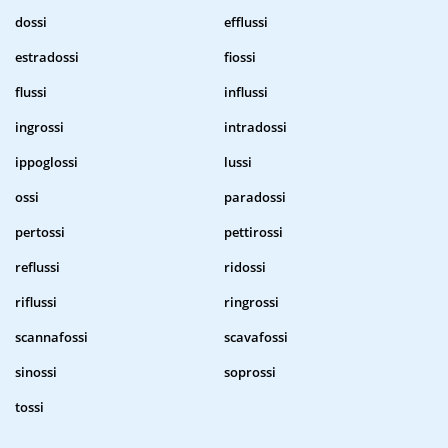
dossi
efflussi
estradossi
fiossi
flussi
influssi
ingrossi
intradossi
ippoglossi
lussi
ossi
paradossi
pertossi
pettirossi
reflussi
ridossi
riflussi
ringrossi
scannafossi
scavafossi
sinossi
soprossi
tossi