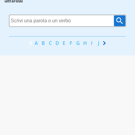
ultrarossi
A
B
C
D
E
F
G
H
I
J
K
L
M
N