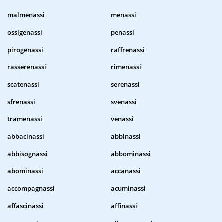
malmenassi
menassi
ossigenassi
penassi
pirogenassi
raffrenassi
rasserenassi
rimenassi
scatenassi
serenassi
sfrenassi
svenassi
tramenassi
venassi
abbacinassi
abbinassi
abbisognassi
abbominassi
abominassi
accanassi
accompagnassi
acuminassi
affascinassi
affinassi