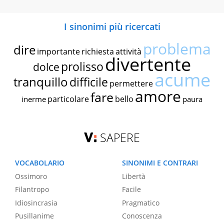
I sinonimi più ricercati
problema
dire
importante
richiesta
attività
divertente
prolisso
dolce
acume
tranquillo
difficile
permettere
amore
fare
particolare
bello
inerme
paura
SAPERE
VOCABOLARIO
SINONIMI E CONTRARI
Ossimoro
Libertà
Filantropo
Facile
Idiosincrasia
Pragmatico
Pusillanime
Conoscenza