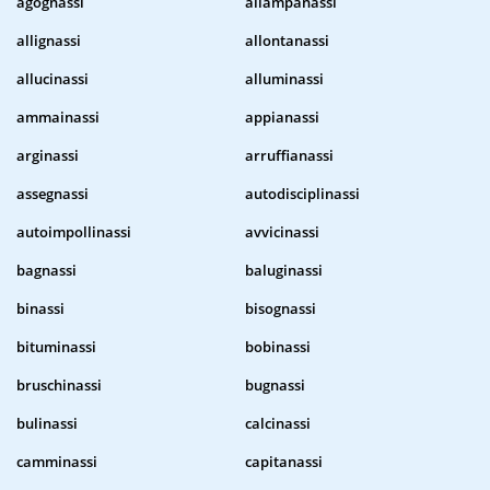
agognassi
allampanassi
allignassi
allontanassi
allucinassi
alluminassi
ammainassi
appianassi
arginassi
arruffianassi
assegnassi
autodisciplinassi
autoimpollinassi
avvicinassi
bagnassi
baluginassi
binassi
bisognassi
bituminassi
bobinassi
bruschinassi
bugnassi
bulinassi
calcinassi
camminassi
capitanassi