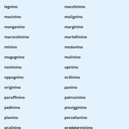
legnino
macchinino
macinino
malignino
manganino
marginino
marocchinino
martellinino
minino
modanino
mugugnino
mulinino
nominino
opinino
oppugnino
ordinino
originino
panino
paraffinino
patrocinino
pedinino
piovigginino
planino
porcellanino
pralinino
predeterminino