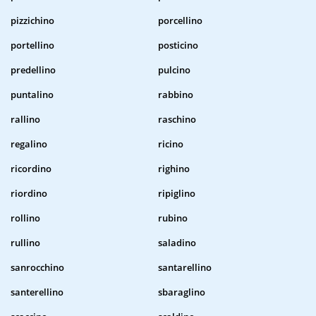
pizzichino
porcellino
portellino
posticino
predellino
pulcino
puntalino
rabbino
rallino
raschino
regalino
ricino
ricordino
righino
riordino
ripiglino
rollino
rubino
rullino
saladino
sanrocchino
santarellino
santerellino
sbaraglino