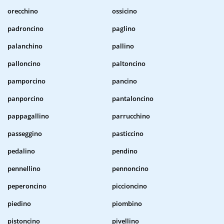
orecchino
ossicino
padroncino
paglino
palanchino
pallino
palloncino
paltoncino
pamporcino
pancino
panporcino
pantaloncino
pappagallino
parrucchino
passeggino
pasticcino
pedalino
pendino
pennellino
pennoncino
peperoncino
piccioncino
piedino
piombino
pistoncino
pivellino