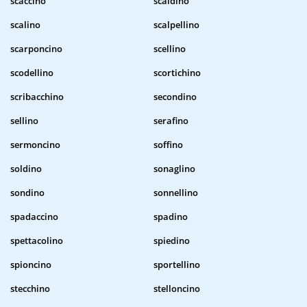
scaccino
scaldino
scalino
scalpellino
scarponcino
scellino
scodellino
scortichino
scribacchino
secondino
sellino
serafino
sermoncino
soffino
soldino
sonaglino
sondino
sonnellino
spadaccino
spadino
spettacolino
spiedino
spioncino
sportellino
stecchino
stelloncino