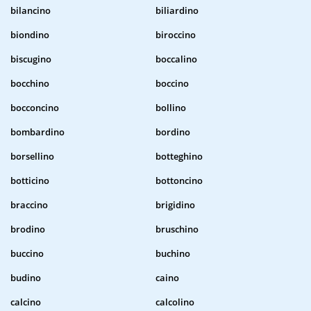
bilancino
biliardino
biondino
biroccino
biscugino
boccalino
bocchino
boccino
bocconcino
bollino
bombardino
bordino
borsellino
botteghino
botticino
bottoncino
braccino
brigidino
brodino
bruschino
buccino
buchino
budino
caino
calcino
calcolino