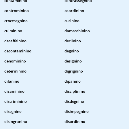
contaminino
contrassegnino
controminino
coordinino
crocesegnino
cucinino
culminino
damaschinino
decaffeinino
declinino
decontaminino
degnino
denominino
designino
determinino
digrignino
dilanino
dipanino
disaminino
disciplinino
discriminino
disdegnino
disegnino
disimpegnino
disingranino
disordinino