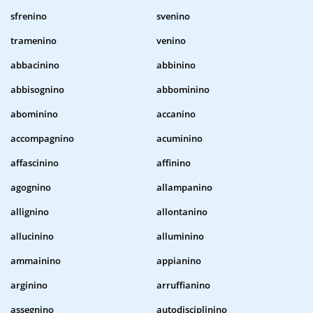
sfrenino
svenino
tramenino
venino
abbacinino
abbinino
abbisognino
abbominino
abominino
accanino
accompagnino
acuminino
affascinino
affinino
agognino
allampanino
allignino
allontanino
allucinino
alluminino
ammainino
appianino
arginino
arruffianino
assegnino
autodisciplinino