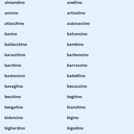
almandino
anellino
anicino
articolino
attacchino
autovaccino
bacino
balconcino
baldacchino
bambino
baracchino
barboncino
barchino
barroccino
bastoncino
battellino
bavaglino
beccaccino
becchino
beghino
bengalino
bianchino
bidoncino
bigino
bigliardino
bigodino