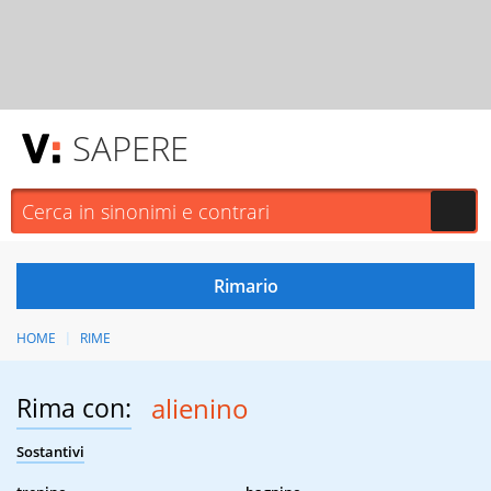
SAPERE
HOME
RIME
Rima con:
alienino
Sostantivi