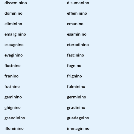
disseminino
disumanino
dominino
effeminino
eliminino
emanino
emarginino
esaminino
espugnino
eterodinino
evaginino
fascinino
fiocinino
fognino
franino
frignino
fucinino
fulminino
geminino
germinino
ghignino
gradinino
grandinino
guadagnino
illuminino
immaginino