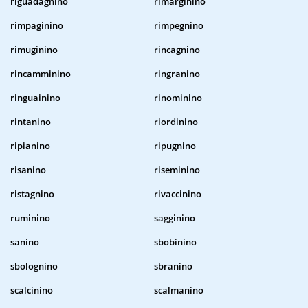
riguadagnino
rimarginino
rimpaginino
rimpegnino
rimuginino
rincagnino
rincamminino
ringranino
ringuainino
rinominino
rintanino
riordinino
ripianino
ripugnino
risanino
riseminino
ristagnino
rivaccinino
ruminino
sagginino
sanino
sbobinino
sbolognino
sbranino
scalcinino
scalmanino