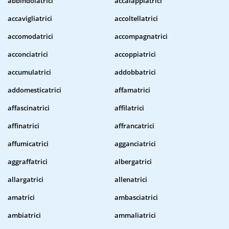
abbindolatrici
accalappiatrici
accavigliatrici
accoltellatrici
accomodatrici
accompagnatrici
acconciatrici
accoppiatrici
accumulatrici
addobbatrici
addomesticatrici
affamatrici
affascinatrici
affilatrici
affinatrici
affrancatrici
affumicatrici
agganciatrici
aggraffatrici
albergatrici
allargatrici
allenatrici
amatrici
ambasciatrici
ambiatrici
ammaliatrici