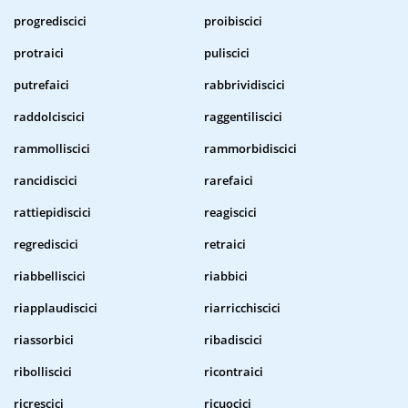
progrediscici
proibiscici
protraici
puliscici
putrefaici
rabbrividiscici
raddolciscici
raggentiliscici
rammolliscici
rammorbidiscici
rancidiscici
rarefaici
rattiepidiscici
reagiscici
regrediscici
retraici
riabbelliscici
riabbici
riapplaudiscici
riarricchiscici
riassorbici
ribadiscici
ribolliscici
ricontraici
ricrescici
ricuocici