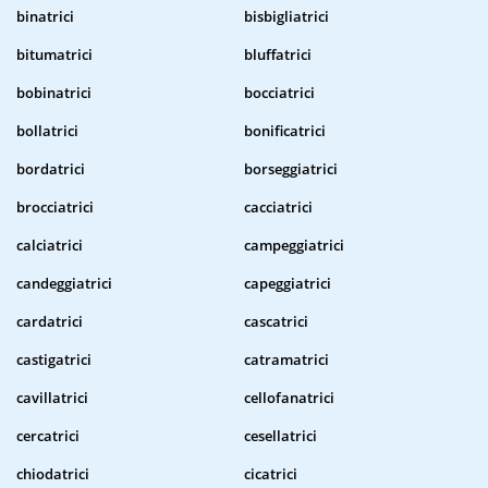
binatrici
bisbigliatrici
bitumatrici
bluffatrici
bobinatrici
bocciatrici
bollatrici
bonificatrici
bordatrici
borseggiatrici
brocciatrici
cacciatrici
calciatrici
campeggiatrici
candeggiatrici
capeggiatrici
cardatrici
cascatrici
castigatrici
catramatrici
cavillatrici
cellofanatrici
cercatrici
cesellatrici
chiodatrici
cicatrici