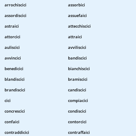
arrochiscici
assorbici
assordiscici
assuefaici
astraici
attecchiscici
attorcici
attraici
auliscici
avviliscici
avvincici
bandiscici
benedicici
bianchiscici
blandiscici
bramiscici
brandiscici
candiscici
cici
compiacici
concrescici
condiscici
confaici
contorcici
contraddicici
contraffaici