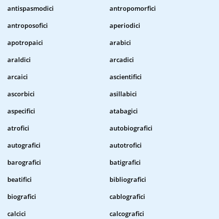
antispasmodici
antropomorfici
antroposofici
aperiodici
apotropaici
arabici
araldici
arcadici
arcaici
ascientifici
ascorbici
asillabici
aspecifici
atabagici
atrofici
autobiografici
autografici
autotrofici
barografici
batigrafici
beatifici
bibliografici
biografici
cablografici
calcici
calcografici