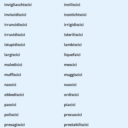
invigliacchiscici
inviliscici
inviscidiscici
inzotichiscici
irrancidiscici
irrigidiscici
irruvidiscici
isteriliscici
istupidiscici
lambiscici
largiscici
liquefaici
maledicici
mescici
muffiscici
muggiscici
nascici
nuocici
obbediscici
ordiscici
pascici
piacici
poliscici
precuocici
presagiscici
prestabiliscici