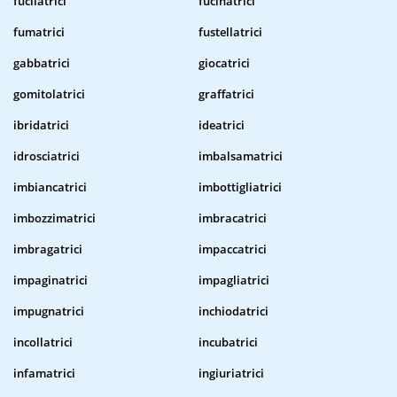
fucilatrici
fucinatrici
fumatrici
fustellatrici
gabbatrici
giocatrici
gomitolatrici
graffatrici
ibridatrici
ideatrici
idrosciatrici
imbalsamatrici
imbiancatrici
imbottigliatrici
imbozzimatrici
imbracatrici
imbragatrici
impaccatrici
impaginatrici
impagliatrici
impugnatrici
inchiodatrici
incollatrici
incubatrici
infamatrici
ingiuriatrici