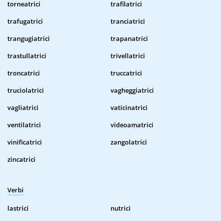
torneatrici
trafilatrici
trafugatrici
tranciatrici
trangugiatrici
trapanatrici
trastullatrici
trivellatrici
troncatrici
truccatrici
truciolatrici
vagheggiatrici
vagliatrici
vaticinatrici
ventilatrici
videoamatrici
vinificatrici
zangolatrici
zincatrici
Verbi
lastrici
nutrici