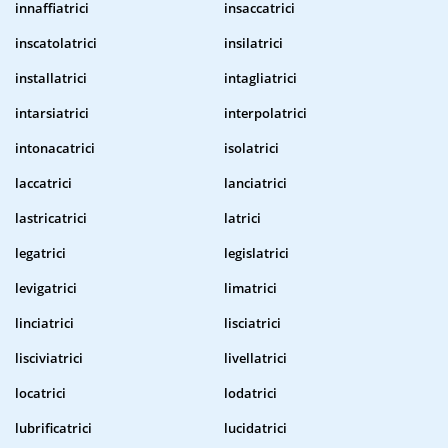
innaffiatrici
insaccatrici
inscatolatrici
insilatrici
installatrici
intagliatrici
intarsiatrici
interpolatrici
intonacatrici
isolatrici
laccatrici
lanciatrici
lastricatrici
latrici
legatrici
legislatrici
levigatrici
limatrici
linciatrici
lisciatrici
lisciviatrici
livellatrici
locatrici
lodatrici
lubrificatrici
lucidatrici