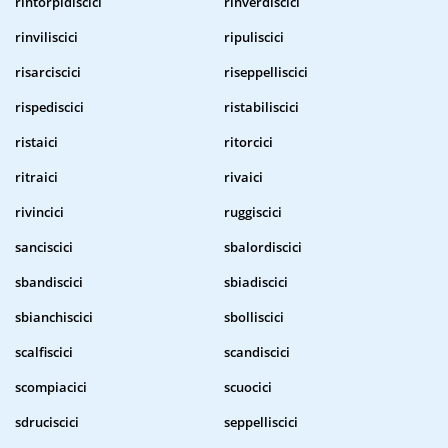
rintorpidiscici
rinverdiscici
rinviliscici
ripuliscici
risarciscici
riseppelliscici
rispediscici
ristabiliscici
ristaici
ritorcici
ritraici
rivaici
rivincici
ruggiscici
sanciscici
sbalordiscici
sbandiscici
sbiadiscici
sbianchiscici
sbolliscici
scalfiscici
scandiscici
scompiacici
scuocici
sdruciscici
seppelliscici