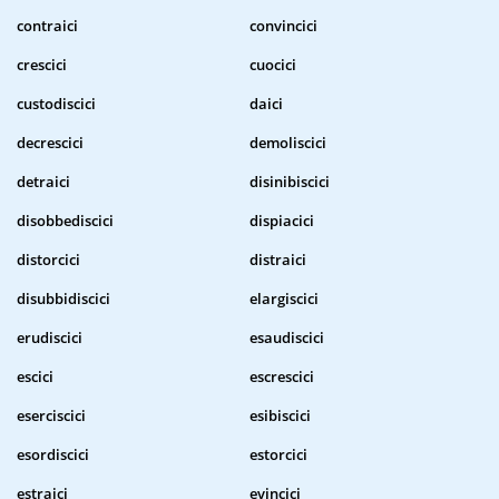
contraici
convincici
crescici
cuocici
custodiscici
daici
decrescici
demoliscici
detraici
disinibiscici
disobbediscici
dispiacici
distorcici
distraici
disubbidiscici
elargiscici
erudiscici
esaudiscici
escici
escrescici
eserciscici
esibiscici
esordiscici
estorcici
estraici
evincici