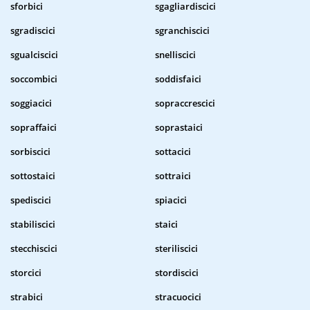
sforbici
sgagliardiscici
sgradiscici
sgranchiscici
sgualciscici
snelliscici
soccombici
soddisfaici
soggiacici
sopraccrescici
sopraffaici
soprastaici
sorbiscici
sottacici
sottostaici
sottraici
spediscici
spiacici
stabiliscici
staici
stecchiscici
steriliscici
storcici
stordiscici
strabici
stracuocici