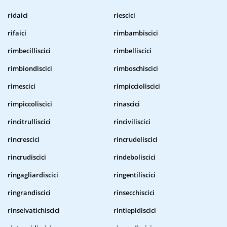
ridaici
riescici
rifaici
rimbambiscici
rimbecilliscici
rimbelliscici
rimbiondiscici
rimboschiscici
rimescici
rimpiccioliscici
rimpiccoliscici
rinascici
rincitrulliscici
rinciviliscici
rincrescici
rincrudeliscici
rincrudiscici
rindeboliscici
ringagliardiscici
ringentiliscici
ringrandiscici
rinsecchiscici
rinselvatichiscici
rintiepidiscici