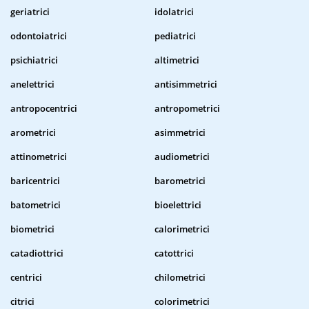
geriatrici
idolatrici
odontoiatrici
pediatrici
psichiatrici
altimetrici
anelettrici
antisimmetrici
antropocentrici
antropometrici
arometrici
asimmetrici
attinometrici
audiometrici
baricentrici
barometrici
batometrici
bioelettrici
biometrici
calorimetrici
catadiottrici
catottrici
centrici
chilometrici
citrici
colorimetrici