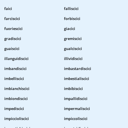
faici
falliscici
farciscici
forbiscici
fuoriescici
giacici
gradiscici
gremiscici
guaiscici
gualciscici
illanguidiscici
illividiscici
imbandiscici
imbastardiscici
imbelliscici
imbestialiscici
imbianchiscici
imbibiscici
imbiondiscici
impallidiscici
impediscici
impermaliscici
impiccioliscici
impiccoliscici