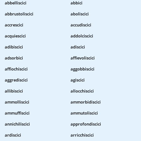
abbelliscici
abbici
abbrustoliscici
aboliscici
accrescici
accudiscici
acquiescici
addolciscici
adibiscici
adiscici
adsorbici
affievoliscici
affiochiscici
aggobbiscici
aggrediscici
agiscici
allibiscici
allocchiscici
ammolliscici
ammorbidiscici
ammuffiscici
ammutoliscici
annichiliscici
approfondiscici
ardiscici
arricchiscici