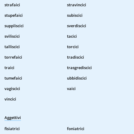
strafaici
stravincici
stupefaici
subiscici
suppliscici
sverdiscici
sviliscici
tacici
talliscici
torcici
torrefaici
tradiscici
traici
trasgrediscici
tumefaici
ubbidiscici
vagiscici
vaici
vincici
Aggettivi
fisiatrici
foniatrici