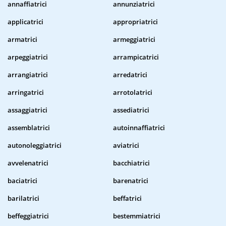
annaffiatrici
annunziatrici
applicatrici
appropriatrici
armatrici
armeggiatrici
arpeggiatrici
arrampicatrici
arrangiatrici
arredatrici
arringatrici
arrotolatrici
assaggiatrici
assediatrici
assemblatrici
autoinnaffiatrici
autonoleggiatrici
aviatrici
avvelenatrici
bacchiatrici
baciatrici
barenatrici
barilatrici
beffatrici
beffeggiatrici
bestemmiatrici