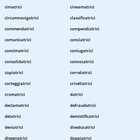
cimatrici
cineamatrici
circumnavigatrici
classificatrici
commendatrici
compendiatrici
comunicatrici
conciatrici
concimatrici
coniugatrici
consolidatrici
convocatrici
copiatrici
correlatrici
corteggiatrici
crivellatrici
cromatrici
datrici
declamatrici
defraudatrici
delatrici
demistificatrici
deviatrici
diseducatrici
disegnatrici
doppiatrici