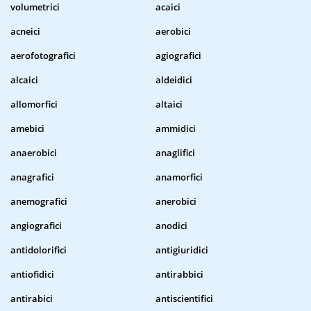
volumetrici
acaici
acneici
aerobici
aerofotografici
agiografici
alcaici
aldeidici
allomorfici
altaici
amebici
ammidici
anaerobici
anaglifici
anagrafici
anamorfici
anemografici
anerobici
angiografici
anodici
antidolorifici
antigiuridici
antiofidici
antirabbici
antirabici
antiscientifici