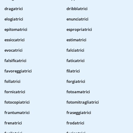
dragatrici
dribblatrici
elogiatrici
enunciatrici
epitomatrici
espropriatrici
essiccatrici
estimatrici
evocatrici
falciatrici
falsificatrici
faticatrici
favoreggiatrici
filatrici
follatrici
forgiatrici
fornicatrici
fotoamatrici
fotocopiatrici
fotomitragliatrici
frantumatrici
fraseggiatrici
frenatrici
frodatrici