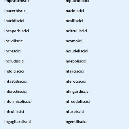
impratichiscici
imputridiscici
inacerbiscici
inacidiscici
inaridiscici
incalliscici
incaparbiscici
incitrulliscici
inciviliscici
incombici
increscici
incrudeliscici
incrudiscici
indeboliscici
indolciscici
infarciscici
infastidiscici
inferociscici
infiacchiscici
infingardiscici
informicoliscici
infreddoliscici
infrolliscici
infurbiscici
ingagliardiscici
ingentiliscici