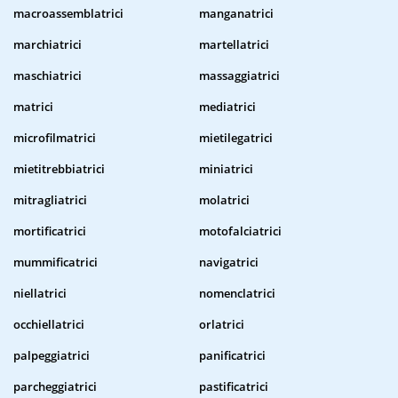
macroassemblatrici
manganatrici
marchiatrici
martellatrici
maschiatrici
massaggiatrici
matrici
mediatrici
microfilmatrici
mietilegatrici
mietitrebbiatrici
miniatrici
mitragliatrici
molatrici
mortificatrici
motofalciatrici
mummificatrici
navigatrici
niellatrici
nomenclatrici
occhiellatrici
orlatrici
palpeggiatrici
panificatrici
parcheggiatrici
pastificatrici