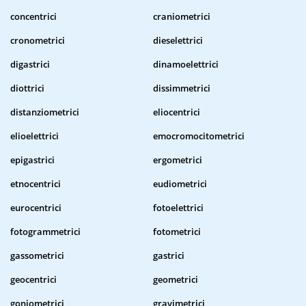
concentrici
craniometrici
cronometrici
dieselettrici
digastrici
dinamoelettrici
diottrici
dissimmetrici
distanziometrici
eliocentrici
elioelettrici
emocromocitometrici
epigastrici
ergometrici
etnocentrici
eudiometrici
eurocentrici
fotoelettrici
fotogrammetrici
fotometrici
gassometrici
gastrici
geocentrici
geometrici
goniometrici
gravimetrici