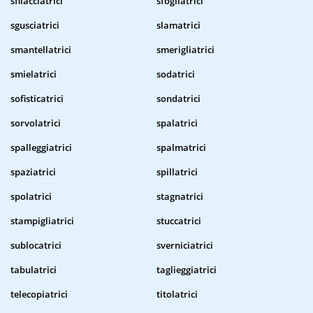
sfilacciatrici
sfogliatrici
sgusciatrici
slamatrici
smantellatrici
smerigliatrici
smielatrici
sodatrici
sofisticatrici
sondatrici
sorvolatrici
spalatrici
spalleggiatrici
spalmatrici
spaziatrici
spillatrici
spolatrici
stagnatrici
stampigliatrici
stuccatrici
sublocatrici
sverniciatrici
tabulatrici
taglieggiatrici
telecopiatrici
titolatrici