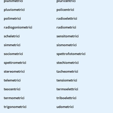
planimetrici
pluricentrici
pluviometrici
policentrici
polimetrici
radioelettrici
radiogoniometrici
radiometrici
scheletrici
sensitometrici
simmetrici
sismometrici
sociometrici
spettrofotometrici
spettrometrici
stechiometrici
stereometrici
tacheometrici
telemetrici
tensiometrici
teocentrici
termoelettrici
termometrici
triboelettrici
trigonometrici
udometrici