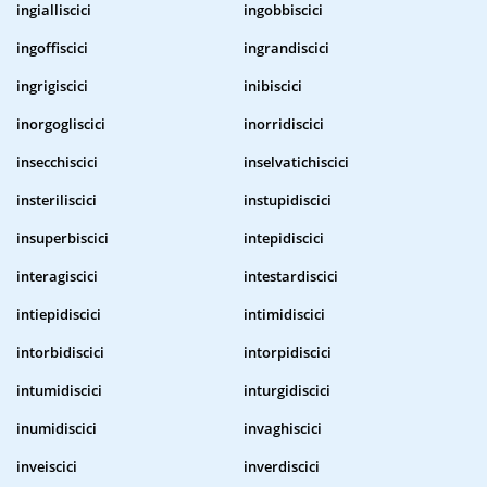
ingialliscici
ingobbiscici
ingoffiscici
ingrandiscici
ingrigiscici
inibiscici
inorgogliscici
inorridiscici
insecchiscici
inselvatichiscici
insteriliscici
instupidiscici
insuperbiscici
intepidiscici
interagiscici
intestardiscici
intiepidiscici
intimidiscici
intorbidiscici
intorpidiscici
intumidiscici
inturgidiscici
inumidiscici
invaghiscici
inveiscici
inverdiscici