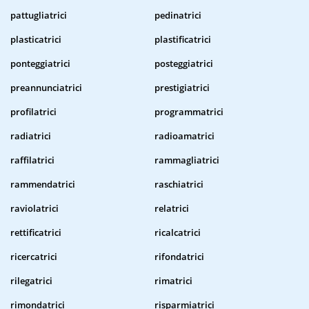
pattugliatrici
pedinatrici
plasticatrici
plastificatrici
ponteggiatrici
posteggiatrici
preannunciatrici
prestigiatrici
profilatrici
programmatrici
radiatrici
radioamatrici
raffilatrici
rammagliatrici
rammendatrici
raschiatrici
raviolatrici
relatrici
rettificatrici
ricalcatrici
ricercatrici
rifondatrici
rilegatrici
rimatrici
rimondatrici
risparmiatrici