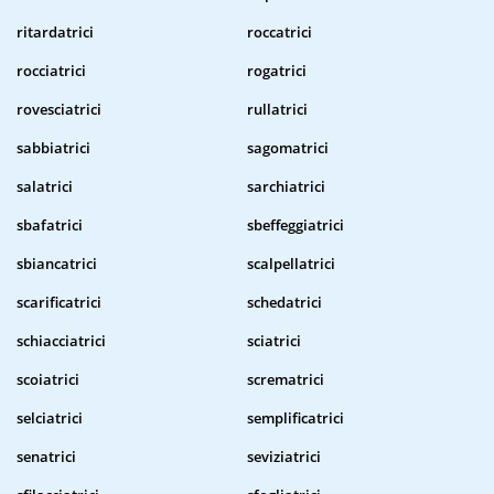
ritardatrici
roccatrici
rocciatrici
rogatrici
rovesciatrici
rullatrici
sabbiatrici
sagomatrici
salatrici
sarchiatrici
sbafatrici
sbeffeggiatrici
sbiancatrici
scalpellatrici
scarificatrici
schedatrici
schiacciatrici
sciatrici
scoiatrici
scrematrici
selciatrici
semplificatrici
senatrici
seviziatrici