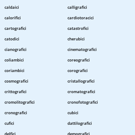
caldaici
calligrafici
calorifici
cardiotoracici
cartografici
catastrofici
catodici
cherubici
cianografici
cinematografici
coliambici
coreografici
coriambici
corografici
cosmografici
cristallografici
crittografici
cromatografici
cromolitografici
cronofotografici
cronografici
cubici
cufici
dattilografici
delfici
demografici